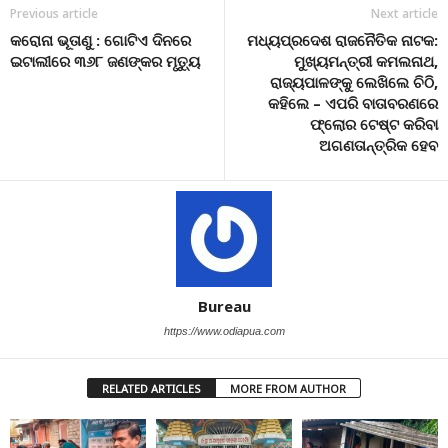
Previous article
Next article
କରୋନା ଭୂତାଣୁ : ଗୋଟିଏ ଦିନରେ
ମଧ୍ୟପ୍ରଦେଶ ରାଜନୈତିକ ନାଟକ:
ଇଟାଲୀରେ ୩୬୮ ଜଣଙ୍କର ମୃତ୍ୟୁ
ମୁଖ୍ୟମନ୍ତ୍ରୀ କମଲନାଥ,
ରାଜ୍ୟପାଳଙ୍କୁ ଲେଖିଲେ ଚିଠି,
କହିଲେ – ଏପରି ବାତାବରଣରେ
ଫ୍ଲୋର ଟେଷ୍ଟ କରିବା
ଅଗଣତାନ୍ତ୍ରିକ ହେବ
Bureau
https://www.odiapua.com
RELATED ARTICLES
MORE FROM AUTHOR