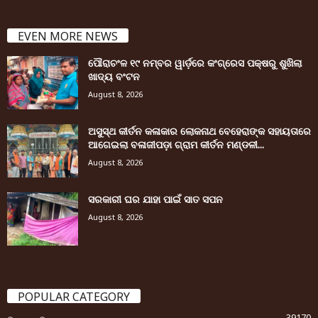
EVEN MORE NEWS
ପୌରାଚଂଳ ୧୯ ନମ୍ବର ୱାର୍ଡ଼ରେ କଂଗ୍ରେସ ପକ୍ଷରୁ ଶୁଖିଲା
ଖାଦ୍ୟ ବଂଟନ
August 8, 2026
ଅସୁସ୍ଥ କୀର୍ତନ କଳାକାର ଲୋକନାଥ ବେହେରାଙ୍କ ସହାୟତାରେ
ଆଗେଇଲା ବଳାଜୀପଡ଼ା ଗ୍ରାମ କୀର୍ତନ ମଣ୍ଡଳୀ...
August 8, 2026
ସରକାରୀ ଘର ଯାହା ପାଇଁ ସାତ ସପନ
August 8, 2026
POPULAR CATEGORY
39170