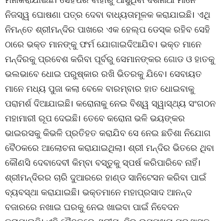
ନିଜସ୍ୱ ଘୋଷଣା ପତ୍ର ଦେବା ବାଧ୍ୟତାମୂଳକ କରାଯାଇଛି। ଏଥି
ନିମନ୍ତେ ଶ୍ରୀମନ୍ଦିର ପାଖରେ ଏକ ହେଲ୍ପ ଡେସ୍କ ରହିବ ସେହି
ଠାରେ ଭକ୍ତ ମାନଙ୍କୁ ଫର୍ମ ଯୋଗାଇଦିଆଯିବ। ଭକ୍ତ ମାନେ
ମନ୍ଦିରକୁ ପ୍ରବେଶ କରିବା ପୂର୍ବରୁ ସେମାନଙ୍କର ଗୋଡ ଓ ହାତକୁ
ଭଲଭାବେ ଧୋଇ ପରୁଷ୍କାର ରଖି ଭିତରକୁ ଯିବେ। ସେବାୟତ
ମାନେ ମଧ୍ୟ ପୁଜା କଲା ବେଳେ ବାରମ୍ବାର ହାତ ଧୋଇବାକୁ
ପରାମର୍ଶ ଦିଆଯାଇଛି। କରୋନାକୁ ନେଇ ବିଶ୍ୱ ସ୍ୱାସ୍ଥ୍ୟ ସଂଗଠନ
ମହାମାରୀ ରୂପ ଦେଇଛି। ତେବେ କରୋନା ଭଳି ଭୟଙ୍କର
ଭାଇରସକୁ କିଭଳି ପ୍ରତିହତ କରାଯିବ ସେ ନେଇ ଛତିଶା ନିଯୋଗ
ବୈଠକରେ ଆଲୋଚନା କରାଯାଇଥିଲା। ଶ୍ରୀ ମନ୍ଦିର ଭିତରେ ଥିବା
କୌଣସି ଦେବାଦେବୀ କିମ୍ବା ବସ୍ତୁକୁ ସ୍ପର୍ଷ କରିପାରିବେ ନାହିଁ।
ଶ୍ରୀମନ୍ଦିରର ଚାରି ଦୁଆରରେ ହାଣ୍ଡ ସାନିଟେସନ କରିବା ପାଇଁ
ବ୍ୟବସ୍ଥା କରାଯାଇଛି। ଭକ୍ତମାନେ ମହାପ୍ରସାଦ ଆନନ୍ଦ
ବଜାରରେ ନଖାଇ ଘରକୁ ନେଇ ଖାଇବା ପାଇଁ ନିବେଦନ