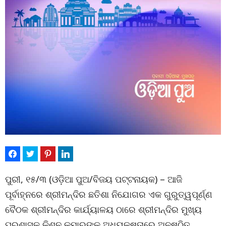
ପୁରୀ, ୧୫/୩ (ଓଡ଼ିଆ ପୁଅ/ବିଜୟ ପଟ୍ଟନାୟକ) – ଆଜି
ପୂର୍ବାହ୍ନରେ ଶ୍ରୀମନ୍ଦିର ଛତିଶା ନିଯୋଗର ଏକ ଗୁରୁତ୍ୱପୂର୍ଣ୍ଣ
ବୈଠକ ଶ୍ରୀମନ୍ଦିର କାର୍ଯ୍ୟାଳୟ ଠାରେ ଶ୍ରୀମନ୍ଦିର ମୁଖ୍ୟ
ପ୍ରଶାସକ କିଶନ କୁମାରଙ୍କ ଅଧ୍ୟକ୍ଷତାରେ ଅନୁଷ୍ଠିତ