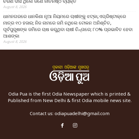
ଚରଣ ଦାସ ଥିଲେ ଜଣେ ନୀତିନିଷ୍ଠ ବ୍ୟକ୍ତି
August 8, 2026
ଧାମନଗରରେ ଧାନକିଣା ନୂଆ ନିୟମରେ ଚାଷୀଙ୍କୁ ଝଟ୍‌କା,ଏଗ୍ରିଷ୍ଟାକ୍‌ରେ
ମାତ୍ର ୧୦ ହଜାର; ନିଜ ନାମରେ ଜମି ନଥିଲେ ଟୋକନ ଅନିଶ୍ଚିତ,
ପୂର୍ବପୁରୁଷଙ୍କ ଜମିରେ ଚାଷ କରୁଥିବା ଚାଷୀ ଚିନ୍ତାରେ; ୮୦% ପ୍ରଭାବିତ ହେବା
ଆଶଙ୍କା
August 8, 2026
Odia Pua is the first Odia Newspaper which is printed &
Published from New Delhi & first Odia mobile news site.
Contact us:
odiapuadelhi@gmail.com