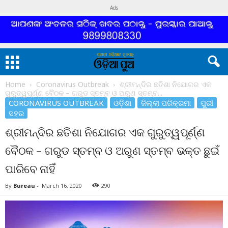
Ads
Home
Coronavirus Outbreak
ଶ୍ରୀମନ୍ଦିର ଛତିଶା ନିଯୋଗର ଏକ
ଗୁରୁତ୍ୱପୂର୍ଣ୍ଣ ବୈଠକ – ଗରୁଡ ସ୍ତମ୍ବ ଓ ଅରୁଣ ସ୍ତମ୍ବ...
CORONAVIRUS OUTBREAK
ଓଡ଼ିଶା
ଜିଲ୍ଲା ପରିକ୍ରମା
ପୁରୀ
ସହର
ଶ୍ରୀମନ୍ଦିର ଛତିଶା ନିଯୋଗର ଏକ ଗୁରୁତ୍ୱପୂର୍ଣ୍ଣ
ବୈଠକ – ଗରୁଡ ସ୍ତମ୍ବ ଓ ଅରୁଣ ସ୍ତମ୍ବ ଭକ୍ତ ଛୁଇଁ
ପାରିବେ ନାହିଁ
By
Bureau
-
March 16, 2020
290