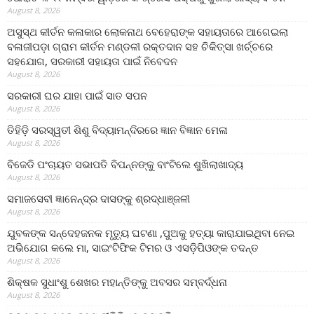
August 8, 2026
ଅସୁସ୍ଥ କୀର୍ତନ କଳାକାର ଲୋକନାଥ ବେହେରାଙ୍କ ସହାୟତାରେ ଆଗେଇଲା
ବଳାଜୀପଡ଼ା ଗ୍ରାମ କୀର୍ତନ ମଣ୍ଡଳୀ ରକ୍ତଦାନ ସହ ଚିକିତ୍ସା ଖର୍ଚ୍ଚରେ
ସହଯୋଗ, ସରକାରୀ ସହାୟତା ପାଇଁ ନିବେଦନ
August 8, 2026
ସରକାରୀ ଘର ଯାହା ପାଇଁ ସାତ ସପନ
August 8, 2026
ତିହିଡି଼ ସରସ୍ୱତୀ ଶିଶୁ ବିଦ୍ୟାମନ୍ଦିରରେ ଜ୍ଞାନ ବିଜ୍ଞାନ ମେଳା
August 8, 2026
ବିଜେଡି ପଂଚାୟତ ସଭାପତି ବିପନ୍ନଙ୍କୁ ବାଂଟିଲେ ଶୁଖିଲାଖାଦ୍ୟ
August 8, 2026
ସମାଜସେବୀ ଜ୍ଞାନେନ୍ଦ୍ର ଦାସଙ୍କୁ ଶ୍ରଦ୍ଧାଞ୍ଜଳୀ
August 8, 2026
ଯୁବକଙ୍କ ସନ୍ଦେହଜନକ ମୃତ୍ୟୁ ଘଟଣା ,ପୁଅକୁ ହତ୍ୟା କାରାଯାଇଥିବା ନେଇ
ଅଭିଯୋଗ କଲେ ମା, ସାଇଂଟିଫିକ ଟିମର ଓ ଏସଡ଼ିପିଓଙ୍କ ତଦନ୍ତ
August 8, 2026
ଶିକ୍ଷକ ସୁଧାଂଶୁ ଶେଖର ମହାନ୍ତିଙ୍କୁ ଅବସର ସମ୍ବର୍ଦ୍ଧନା
August 8, 2026