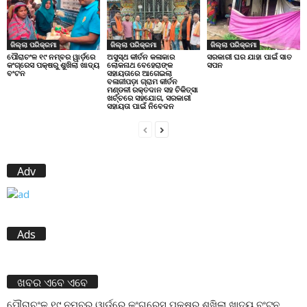
ଜିଲ୍ଲା ପରିକ୍ରମା
ଜିଲ୍ଲା ପରିକ୍ରମା
ଜିଲ୍ଲା ପରିକ୍ରମା
ପୌରାଚଂଳ ୧୯ ନମ୍ବର ୱାର୍ଡ଼ରେ
ଅସୁସ୍ଥ କୀର୍ତନ କଳାକାର
ସରକାରୀ ଘର ଯାହା ପାଇଁ ସାତ
କଂଗ୍ରେସ ପକ୍ଷରୁ ଶୁଖିଲା ଖାଦ୍ୟ
ଲୋକନାଥ ବେହେରାଙ୍କ
ସପନ
ବଂଟନ
ସହାୟତାରେ ଆଗେଇଲା
ବଳାଜୀପଡ଼ା ଗ୍ରାମ କୀର୍ତନ
ମଣ୍ଡଳୀ ରକ୍ତଦାନ ସହ ଚିକିତ୍ସା
ଖର୍ଚ୍ଚରେ ସହଯୋଗ, ସରକାରୀ
ସହାୟତା ପାଇଁ ନିବେଦନ
Adv
Ads
ଖବର ଏବେ ଏବେ
ପୌରାଚଂଳ ୧୯ ନମ୍ବର ୱାର୍ଡ଼ରେ କଂଗ୍ରେସ ପକ୍ଷରୁ ଶୁଖିଲା ଖାଦ୍ୟ ବଂଟନ