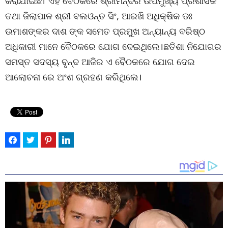
କରାଯାଇଛି। ଏହି ବୈଠକରେ ଶ୍ରୀମନ୍ଦିର ଉପମୁଖ୍ୟ ପ୍ରଶାସକ
ତଥା ଜିଲାପାଳ ଶ୍ରୀ ବଲଓନ୍ତ ସିଂ, ଆରଖି ଅଧିକ୍ଷିକ ଡଃ
ଉମାଶଙ୍କର ଦାଶ ଙ୍କ ସମେତ ପ୍ରମୁଖ ଅନ୍ୟାନ୍ୟ ବରିଷ୍ଠ
ଅଧିକାରୀ ମାନେ ବୈଠକରେ ଯୋଗ ଦେଇଥିଲେ।ଛତିଶା ନିଯୋଗର
ସମସ୍ତ ସଦସ୍ୟ ବୃନ୍ଦ ଆଜିର ଏ ବୈଠକରେ ଯୋଗ ଦେଇ
ଆଲୋଚନା ରେ ଅଂଶ ଗ୍ରହଣ କରିଥିଲେ।