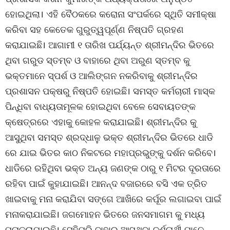
ହୋଇଥିଲା। ଏହି ବୈଠକରେ କରୋନା ସଂପର୍କରେ ସ୍ଥିତି ସମୀକ୍ଷା
କରିବା ସହ କେତେକ ଗୁରୁତ୍ୱପୂର୍ଣ୍ଣ ନିଷ୍ପତି ଗ୍ରହଣ
କରାଯାଇଛି। ଆଗାମୀ ୧ ତାରିଖ ପର୍ଯ୍ୟନ୍ତ ଶ୍ରୀମନ୍ଦିର ଭିତରେ
ଥିବା ଗରୁଡ ସ୍ତମ୍ବ ଓ ବାହାରେ ଥିବା ଅରୁଣ ସ୍ତମ୍ବ କୁ
ଭକ୍ତମାନେ ସ୍ପର୍ଶ ଓ ଆଲିଙ୍ଗନ ନକରିବାକୁ ଶ୍ରୀମନ୍ଦିର
ପ୍ରଶାସନ ପକ୍ଷରୁ ନିଷ୍ପତି ହୋଇଛି। ସମସ୍ତ କର୍ମଚାରୀ ମାସ୍କ
ପିନ୍ଧିବା ବାଧ୍ୟତାମୂଳକ ହୋଇଥିବା ବେଳେ ସେବାୟତଙ୍କ
କ୍ଷେତ୍ରରେ ଏହାକୁ କୋହଳ କରାଯାଇଛି। ଶ୍ରୀମନ୍ଦିର କୁ
ଆସୁଥିବା ସମସ୍ତ ଶ୍ରଦ୍ଧାଳୁ ଭକ୍ତ ଶ୍ରୀମନ୍ଦିର ଭିତରେ ଧାଡି
ରେ ଯାଇ ଭିତର କାଠ ନିକଟରେ ମହାପ୍ରଭୁଙ୍କୁ ଦର୍ଶନ କରିବେ।
ଧାଡିରେ ରହିଥିବା ଭକ୍ତ ଅନ୍ୟ ଜଣଙ୍କ ଠାରୁ ୧ ମିଟର ଦୂରତାରେ
ରହିବା ପାଇଁ କୁହାଯାଇଛି। ଆନନ୍ଦ ବଜାରରେ ବସି ଏକ ତ୍ରିତ
ଖାଇବାକୁ ମନା କରାଯିବା ସଙ୍ଗେ ଆଖିରେ କର୍ପୂର ଲଗାଇବା ପାଇଁ
ମନାକରାଯାଇଛି। ଜଗମୋହନ ଭିତରେ ଜନସମାଗମ କୁ ମଧ୍ୟ
ମନାକରାଯାଇଛି। ସେହିପରି ବାହାରୁ ଆସୁଥିବା ଦର୍ଶନାର୍ଥୀ ମାନେ