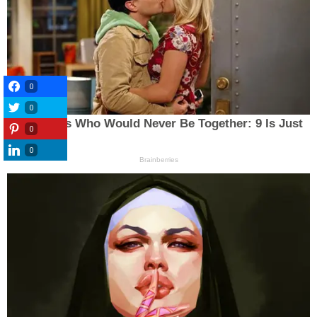
0
0
0
0