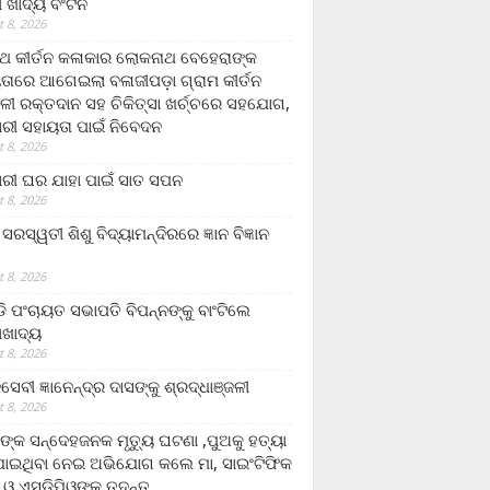
ଲା ଖାଦ୍ୟ ବଂଟନ
 8, 2026
୍ଥ କୀର୍ତନ କଳାକାର ଲୋକନାଥ ବେହେରାଙ୍କ
ତାରେ ଆଗେଇଲା ବଳାଜୀପଡ଼ା ଗ୍ରାମ କୀର୍ତନ
ଳୀ ରକ୍ତଦାନ ସହ ଚିକିତ୍ସା ଖର୍ଚ୍ଚରେ ସହଯୋଗ,
ରୀ ସହାୟତା ପାଇଁ ନିବେଦନ
 8, 2026
ରୀ ଘର ଯାହା ପାଇଁ ସାତ ସପନ
 8, 2026
ି଼ ସରସ୍ୱତୀ ଶିଶୁ ବିଦ୍ୟାମନ୍ଦିରରେ ଜ୍ଞାନ ବିଜ୍ଞାନ
 8, 2026
ଡି ପଂଚାୟତ ସଭାପତି ବିପନ୍ନଙ୍କୁ ବାଂଟିଲେ
ଲାଖାଦ୍ୟ
 8, 2026
େବୀ ଜ୍ଞାନେନ୍ଦ୍ର ଦାସଙ୍କୁ ଶ୍ରଦ୍ଧାଞ୍ଜଳୀ
 8, 2026
ଙ୍କ ସନ୍ଦେହଜନକ ମୃତ୍ୟୁ ଘଟଣା ,ପୁଅକୁ ହତ୍ୟା
ଯାଇଥିବା ନେଇ ଅଭିଯୋଗ କଲେ ମା, ସାଇଂଟିଫିକ
 ଓ ଏସଡ଼ିପିଓଙ୍କ ତଦନ୍ତ