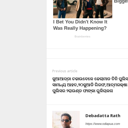
Previous article
ଜୁଆଆଡ୍ଡା ଚଢାଉବେଳେ ଢେଲାମାଡ ତିନି ପୁଲି
ସାମାନ୍ୟ ଆହତ,୨୦ଜୁଆଡି ଗିରଫ,ଆତ୍ମରକ୍ଷା 
ପୁଲିସର ୨ରାଉଣ୍ଡ ଫାଙ୍କା ଗୁଳିଚାଳନା
Debadatta Rath
https://www.odiapua.com