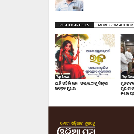
RELATED ARTICLES
MORE FROM AUTHOR
Top News
Top New
ଆଜି ପହିଲି ରଜ : ପଲ୍ଲୀଠାରୁ ଦିଲ୍ଲୀ
ଗୁଜରାଟର
ଉତ୍ସବ ମୁଖର
ରୂପାଣୀଙ
କଲେ ପ୍