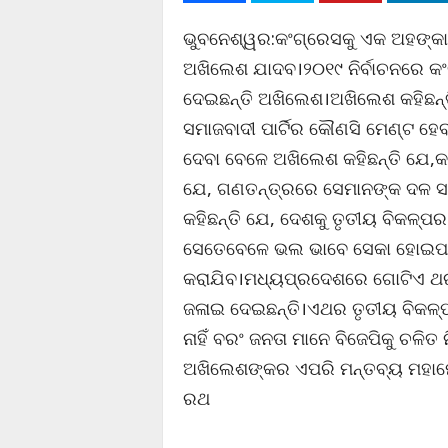
ଭୁବନେଶ୍ୱର:କଂଗ୍ରେସକୁ ଏକ ଅହଙ୍କାରୀ
ଅଖିଲେଶ ଯାଦବ।୨୦୧୯ ନିର୍ବାଚନରେ କଂ
ଦେଇଛନ୍ତି ଅଖିଲେଶ।ଅଖିଲେଶ କହିଛନ୍ତ
ସମାଜବାଦୀ ପାର୍ଟିର କୌଣସି ମେଣ୍ଟ ହେ
ଦେବା ବେଳେ ଅଖିଲେଶ କହିଛନ୍ତି ଯେ,କ
ଯେ, ଗଣତନ୍ତ୍ରରେ ସେମାନଙ୍କ ଦଳ ସ
କହିଛନ୍ତି ଯେ, ଦେଶକୁ ତୃତୀୟ ବିକଳ୍ପର
ସେତେବେଳେ ଭଲ ଭାବେ ସେକା ହୋଇପାରି
କରାଯିବ।ମଧ୍ୟପ୍ରଦେଶରେ ଗୋଟିଏ ଥର
ଜଳାଇ ଦେଇଛନ୍ତି।ଏଥର ତୃତୀୟ ବିକଳ୍
ନାହିଁ ବରଂ ଜନତା ମାନେ ବିଜେପିକୁ ଚଳି
ଅଖିଲେଶଙ୍କର ଏପରି ମନ୍ତବ୍ୟ ମହାମେ
ରଥ