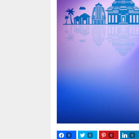
0
0
0
0