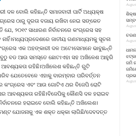
August
 ଦଳ ବୋଲି କହିଛନ୍ତି ସମାଜବାଦୀ ପାର୍ଟି ଅଧ୍ୟକ୍ଷ
ଶିକ୍
ସମ୍ବର
ଗ୍ରେସ ଠାରୁ ଦୂରତା ବଜାୟ ରଖିବା ନେଇ ସଙ୍କେତ
August
ି ଯେ, ୨୦୧୯ ସାଧାରଣ ନିର୍ବାଚନରେ କଂଗ୍ରେସ ସହ
ଚରଣ 
ବ ନାହିଁ।ମଧ୍ୟପ୍ରଦେଶରେ ଜାତୀୟ ଗଣମାଧ୍ୟମକୁ ସୂଚନା
August
ଂଗ୍ରେସ ଏକ ଅହଙ୍କାରୀ ଦଳ ଅଟେ।ସେମାନେ ଭାବୁଛନ୍ତି
ଧାମନ
ଝଟ୍‌କ
ବୁଠୁ ବଡ ଆଉ ସମସ୍ତେ ଛୋଟ।ଏହା ସହ ଅଖିଳେଶ ଆହୁରି
ଜମି 
 ଆବଶ୍ୟକତା ରହିଛି।ଅଖିଲେଶ କହିଛନ୍ତି ରୁଟି
ଜମିରେ
ବ ଯେତେବେଳେ ଏହାକୁ ବାରମ୍ବାର ପରିବର୍ତ୍ତନ
ପ୍ରଭ
August
 କଂଗ୍ରେସ ଏବଂ ଆଉ ଗୋଟିଏ ଥର ବିଜେପି ରୋଟି
ପର ଆବଶ୍ୟକତା ରହିଛି।ବିଜେପିକୁ କୌଣସି ଦଳ ହରାଇବ
ତ ନିର୍ବାଚନରେ ହରାଇବେ ବୋଲି କହିଛନ୍ତି ଅଖିଲେଶ।
ଣ୍ଟ ଯୋଜନାକୁ ଏକ ଶକ୍ତ ଧକ୍କା ଲାଗିଛି/ଦେବଦତ୍ତ