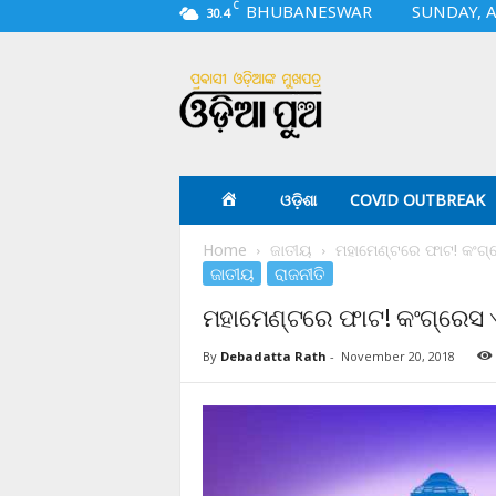
C
BHUBANESWAR
SUNDAY, A
30.4
O
d
i
a
p
u
a
ଓଡ଼ିଶା
COVID OUTBREAK
.
c
Home
ଜାତୀୟ
ମହାମେଣ୍ଟରେ ଫାଟ! କଂଗ
o
ଜାତୀୟ
ରାଜନୀତି
m
ମହାମେଣ୍ଟରେ ଫାଟ! କଂଗ୍ରେସ
By
Debadatta Rath
-
November 20, 2018