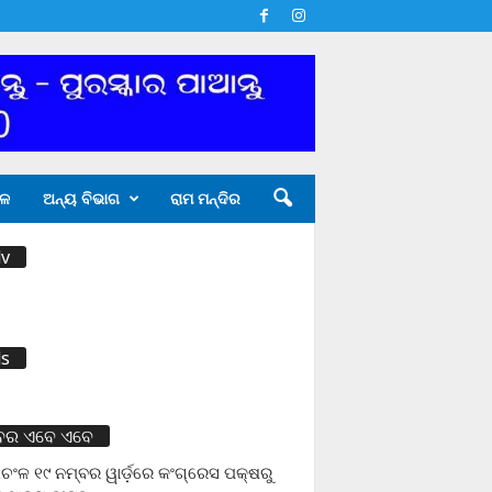
ଳ
ଅନ୍ୟ ବିଭାଗ
ରାମ ମନ୍ଦିର
v
s
ବର ଏବେ ଏବେ
ଚଂଳ ୧୯ ନମ୍ବର ୱାର୍ଡ଼ରେ କଂଗ୍ରେସ ପକ୍ଷରୁ