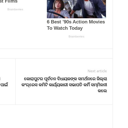
Next article
ସ
କୋରାପୁଟର ପୂର୍ବତନ ବିଧାୟକଙ୍କ ସମର୍ଥନରେ ଜିଲ୍ଲା
ପାଇଁ
କଂଗ୍ରେସ କମିଟି କାର୍ଯ୍ୟକାରୀ ସଭାପତି କର୍ମି ସମ୍ମିଳନୀ
କଲେ