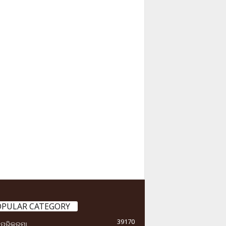
OPULAR CATEGORY
39170
ା ପରିକ୍ରମା