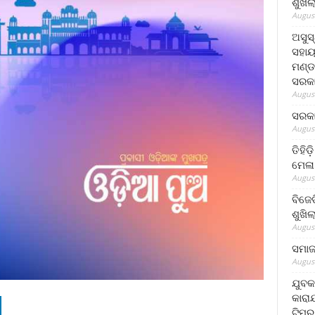
ଶୁଖି
August
ଅସୁସ
ସହାୟ
ମଣ୍ଡ
ସରକା
August
ସରକା
August
ତିହିଡ
ମେଳା
August
ବିଜେ
ଶୁଖି
August
ସମାଜସ
August
ଯୁବକ
କାରା
ଟିମର