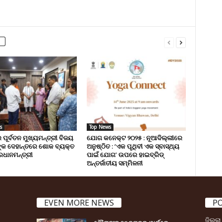
s
Top News
 ପୂର୍ବତନ ମୁଖ୍ୟମନ୍ତ୍ରୀ ବିଜୟ
ଯୋଗ କନେକ୍ଟ ୨୦୨୫ : ନୂଆଦିଲ୍ଲୀରେ
୍କ ଦେହାନ୍ତରେ ଶୋକ ବ୍ୟକ୍ତ
ଅନୁଷ୍ଠିତ : ‘ଏକ ପୃଥିବୀ ଏକ ସ୍ବାସ୍ଥ୍ୟ
ରଧାନମନ୍ତ୍ରୀ
ପାଇଁ ଯୋଗ’ ଉପରେ ହାଇବ୍ରିଡ୍
ଅନ୍ତର୍ଜାତୀୟ ସମ୍ମିଳନୀ
EVEN MORE NEWS
P
ଜିଲ୍ଲ