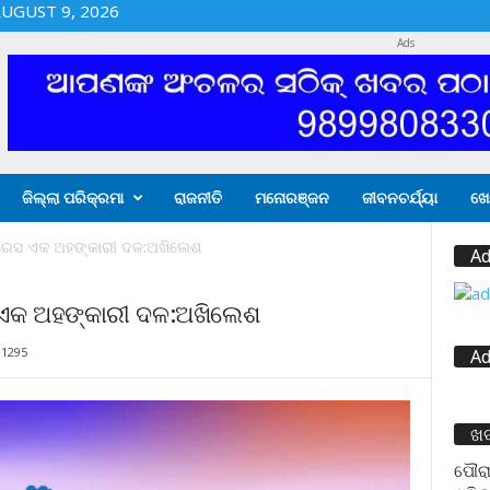
UGUST 9, 2026
Ads
ଜିଲ୍ଲା ପରିକ୍ରମା
ରାଜନୀତି
ମନୋରଞ୍ଜନ
ଜୀବନଚର୍ଯ୍ୟା
ଖେ
୍ରେସ ଏକ ଅହଙ୍କାରୀ ଦଳ:ଅଖିଲେଶ
Ad
 ଏକ ଅହଙ୍କାରୀ ଦଳ:ଅଖିଲେଶ
1295
Ad
ଖ
ପୌରା