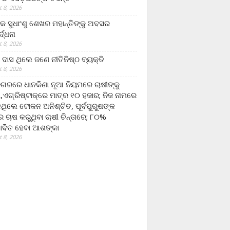
 8, 2026
ଷକ ସୁଧାଂଶୁ ଶେଖର ମହାନ୍ତିଙ୍କୁ ଅବସର
୍ଦ୍ଧନା
 8, 2026
ଦାସ ଥିଲେ ଜଣେ ନୀତିନିଷ୍ଠ ବ୍ୟକ୍ତି
 8, 2026
ଗରରେ ଧାନକିଣା ନୂଆ ନିୟମରେ ଚାଷୀଙ୍କୁ
ା,ଏଗ୍ରିଷ୍ଟାକ୍‌ରେ ମାତ୍ର ୧୦ ହଜାର; ନିଜ ନାମରେ
ନଥିଲେ ଟୋକନ ଅନିଶ୍ଚିତ, ପୂର୍ବପୁରୁଷଙ୍କ
 ଚାଷ କରୁଥିବା ଚାଷୀ ଚିନ୍ତାରେ; ୮୦%
ାବିତ ହେବା ଆଶଙ୍କା
 8, 2026