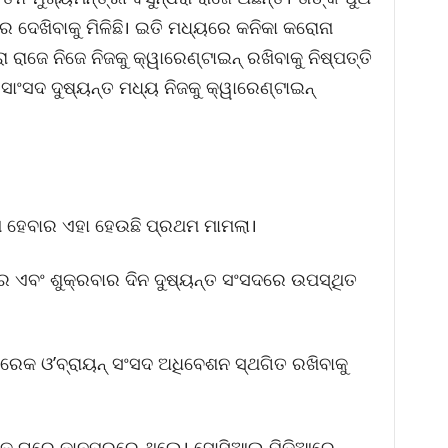
େ ଦେଖିବାକୁ ମିଳିଛି। ଇତି ମଧ୍ୟରେ କନିକା କରୋନା
 ରାଜେ ନିଜେ ନିଜକୁ କ୍ୱାରେଣ୍ଟାଇନ୍ ରଖିବାକୁ ନିଷ୍ପତ୍ତି
ସାଂସଦ ଦୁଷ୍ୟନ୍ତ ମଧ୍ୟ ନିଜକୁ କ୍ୱାରେଣ୍ଟାଇନ୍
 ହେବାର ଏହା ହେଉଛି ପ୍ରଥମ ମାମଲା।
ଏବଂ ଶୁକ୍ରବାର ଦିନ ଦୁଷ୍ୟନ୍ତ ସଂସଦରେ ଉପସ୍ଥିତ
େରେକ ଓ’ବ୍ରାୟନ୍ ସଂସଦ ଅଧିବେଶନ ସ୍ଥଗିତ ରଖିବାକୁ
ମୁଁଙ୍କ ଘରେ କାନପୁରରେ ଥିଲେ। ସୋସିଆଲ ମିଡ଼ିଆରେ