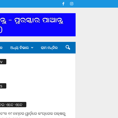
ଳ
ଅନ୍ୟ ବିଭାଗ
ରାମ ମନ୍ଦିର
v
s
ବର ଏବେ ଏବେ
ଚଂଳ ୧୯ ନମ୍ବର ୱାର୍ଡ଼ରେ କଂଗ୍ରେସ ପକ୍ଷରୁ