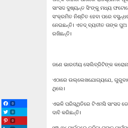
ସାଂସଦ ଦୁଷ୍ୟନ୍ତ ସିଂଙ୍କୁ ମଧ୍ୟ ଫଟୋର
ସଂକ୍ରମିତ ନିଶ୍ଚିତ ହେବା ପରେ ବସୁନ୍ଧରା
ନେଇଛନ୍ତି। ଏତଦ୍ ବ୍ୟତୀତ ତାଙ୍କ ପୁଅ 
ରଖିଛନ୍ତି।
ଜଣେ ଭାରତୀୟ ସେଲିବ୍ରିଟିଙ୍କ କରୋନା
ଏଠାରେ ଉଲ୍ଲେଖଯୋଗ୍ୟଯେ, ଗୁରୁବାର 
ଥିଲେ।
ଏଭଳି ପରିସ୍ଥିତିରେ ଟିଏମସି ସାଂସଦ ଡ
0
ଦାବି କରିଛନ୍ତି।
0
0
୧୩-୧୪ ମାର୍ଚ୍ଚରେ କନିକା ତାଙ୍କ ମା