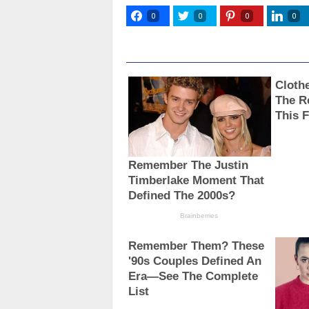
0
0
0
0