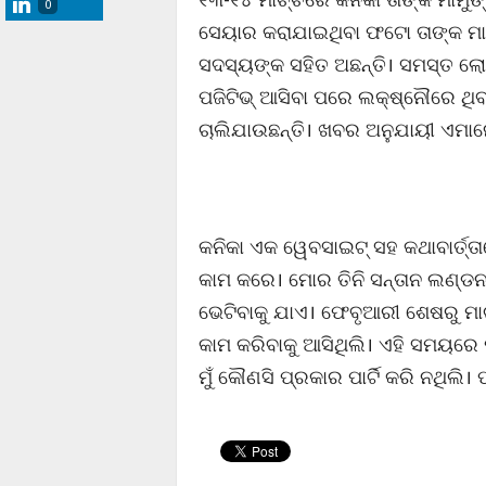
0
ସେୟାର କରାଯାଇଥିବା ଫଟୋ ତାଙ୍କ ମା
ସଦସ୍ୟଙ୍କ ସହିତ ଅଛନ୍ତି। ସମସ୍ତ ଲୋକ
ପଜିଟିଭ୍ ଆସିବା ପରେ ଲକ୍ଷ୍ନୌରେ ଥିବ
ଚାଲିଯାଉଛନ୍ତି। ଖବର ଅନୁଯାୟୀ ଏମା
କନିକା ଏକ ୱେବସାଇଟ୍ ସହ କଥାବାର୍ତ୍ତ
କାମ କରେ। ମୋର ତିନି ସନ୍ତାନ ଲଣ୍ଡନର
ଭେଟିବାକୁ ଯାଏ। ଫେବୃଆରୀ ଶେଷରୁ ମାର୍ଚ
କାମ କରିବାକୁ ଆସିଥିଲି। ଏହି ସମୟରେ 
ମୁଁ କୌଣସି ପ୍ରକାର ପାର୍ଟି କରି ନଥିଲି। 