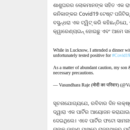
ଶାଶୁଘରର ଲୋକମାନଙ୍କ ସହିତ ଏକ ରା
କନିକାଙ୍କର Covid19 ଟେଷ୍ଟ ପଜିଟିଭ୍ 
ବସୁନ୍ଧରା ଏକ ଟ୍ୱିଟ୍ କରି କହିଛନ୍ତିଯେ
କ୍ୱାରେଣ୍ଚାଇନ୍ ହୋଇଛୁ ଏବଂ ଆମେ ସ
While in Lucknow, I attended a dinner w
unfortunately tested positive for
#Covid1
As a matter of abundant caution, my son &
necessary precautions.
— Vasundhara Raje (मोदी का परिवार) (@
ସୂଚନାଯୋଗ୍ୟଯେ, ରବିବାର ଦିନ ଲକ୍ଷ୍
ଦ୍ୱାରା ଏକ ପାର୍ଟିର ଆୟୋଜନ କରାଯାଇ
ଦେଇଥିଲେ। ଏବେ ପାର୍ଟିର ଫଟୋ ସାମନା
ତାଙ୍କ ଡାହାଣ ପାଖରେ ରାଜସ୍ଥାନର ପୂର୍ବ