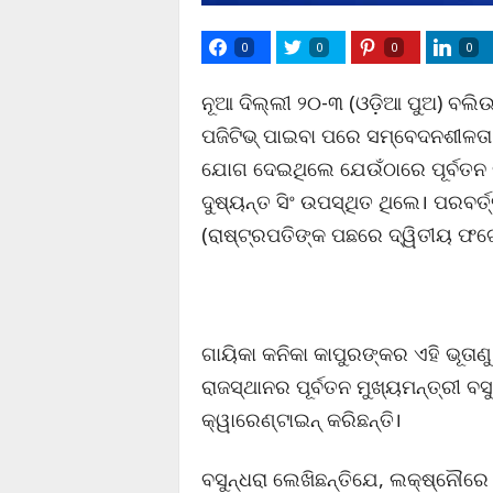
0
0
0
0
ନୂଆ ଦିଲ୍ଲୀ ୨୦-୩ (ଓଡ଼ିଆ ପୁଅ) ବଲି
ପଜିଟିଭ୍ ପାଇବା ପରେ ସମ୍ବେଦନଶୀଳତା 
ଯୋଗ ଦେଇଥିଲେ ଯେଉଁଠାରେ ପୂର୍ବତନ ରା
ଦୁଷ୍ୟନ୍ତ ସିଂ ଉପସ୍ଥିତ ଥିଲେ। ପରବର୍
(ରାଷ୍ଟ୍ରପତିଙ୍କ ପଛରେ ଦ୍ୱିତୀୟ ଫଟ
ଗାୟିକା କନିକା କାପୁରଙ୍କର ଏହି ଭୂତା
ରାଜସ୍ଥାନର ପୂର୍ବତନ ମୁଖ୍ୟମନ୍ତ୍ରୀ ବସ
କ୍ୱାରେଣ୍ଟାଇନ୍ କରିଛନ୍ତି।
ବସୁନ୍ଧରା ଲେଖିଛନ୍ତିଯେ, ଲକ୍ଷ୍ନୌରେ 