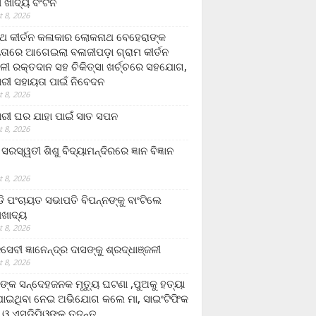
ଲା ଖାଦ୍ୟ ବଂଟନ
 8, 2026
୍ଥ କୀର୍ତନ କଳାକାର ଲୋକନାଥ ବେହେରାଙ୍କ
ତାରେ ଆଗେଇଲା ବଳାଜୀପଡ଼ା ଗ୍ରାମ କୀର୍ତନ
ଳୀ ରକ୍ତଦାନ ସହ ଚିକିତ୍ସା ଖର୍ଚ୍ଚରେ ସହଯୋଗ,
ରୀ ସହାୟତା ପାଇଁ ନିବେଦନ
 8, 2026
ରୀ ଘର ଯାହା ପାଇଁ ସାତ ସପନ
 8, 2026
ି଼ ସରସ୍ୱତୀ ଶିଶୁ ବିଦ୍ୟାମନ୍ଦିରରେ ଜ୍ଞାନ ବିଜ୍ଞାନ
 8, 2026
ଡି ପଂଚାୟତ ସଭାପତି ବିପନ୍ନଙ୍କୁ ବାଂଟିଲେ
ଲାଖାଦ୍ୟ
 8, 2026
େବୀ ଜ୍ଞାନେନ୍ଦ୍ର ଦାସଙ୍କୁ ଶ୍ରଦ୍ଧାଞ୍ଜଳୀ
 8, 2026
ଙ୍କ ସନ୍ଦେହଜନକ ମୃତ୍ୟୁ ଘଟଣା ,ପୁଅକୁ ହତ୍ୟା
ଯାଇଥିବା ନେଇ ଅଭିଯୋଗ କଲେ ମା, ସାଇଂଟିଫିକ
 ଓ ଏସଡ଼ିପିଓଙ୍କ ତଦନ୍ତ