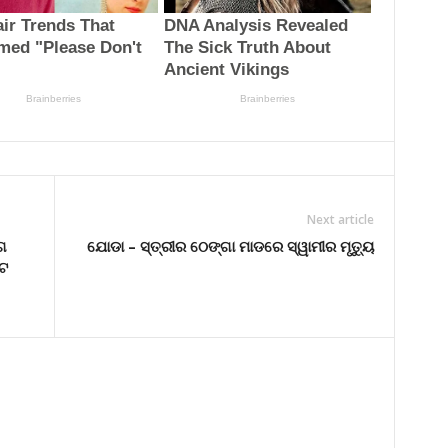
Next article
ଗ
ଯୋଡା – ସ୍ତ୍ରୀର ଠେଙ୍ଗା ମାଡରେ ସ୍ୱାମୀର ମୃତ୍ୟୁ
ାଟ