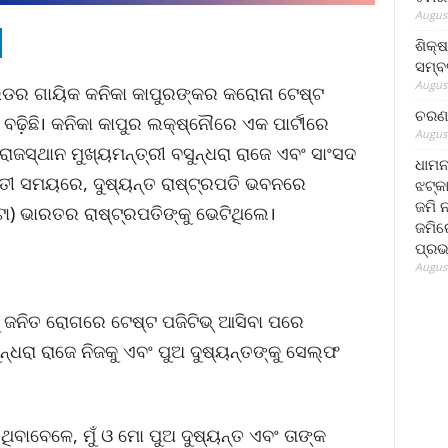
August
ଶିକ୍
ସମ୍ବର
August
ଉଡର ଗାୟିକ କନିକା କାପୁରଙ୍କର କରୋନା ଟେଷ୍ଟ
ଚରଣ 
ବଢ଼ିଛି। କନିକା କାପୁର ଲକ୍ଷ୍ନୌରେ ଏକ ପାର୍ଟୀରେ
August
ଜସ୍ଥାନ ମୁଖ୍ୟମନ୍ତ୍ରୀ ବସୁନ୍ଧରା ରାଜେ ଏବଂ ସାଂସଦ
ଧାମନ
ତ୍ତୀ ସମୟରେ, ଦୁଷ୍ୟନ୍ତ ରାଷ୍ଟ୍ରପତି ଭବନରେ
ଝଟ୍‌କ
ଜମି 
ୋ) ଭାରତର ରାଷ୍ଟ୍ରପତିଙ୍କୁ ଭେଟିଥିଲେ।
ଜମିରେ
ପ୍ରଭ
August
ଣୁ ଜନିତ ରୋଗରେ ଟେଷ୍ଟ ପଜିଟିଭ୍ ଆସିବା ପରେ
ୁନ୍ଧରା ରାଜେ ନିଜକୁ ଏବଂ ପୁଅ ଦୁଷ୍ୟନ୍ତଙ୍କୁ ସେଲ୍ଫ
ଥିବାବେଳେ, ମୁଁ ଓ ମୋ ପୁଅ ଦୁଷ୍ୟନ୍ତ ଏବଂ ତାଙ୍କ