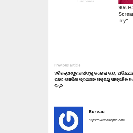
Previous article
ହରିଚନ୍ଦନପୁରବାସୀଙ୍କୁ କରୋନା ଭୟ, ଅଭିଯୋ
ପରେ ପୋଲିସ ପ୍ରଶାସନ ପକ୍ଷରୁ ସାପ୍ତାହିକ ହ
ବନ୍ଦ
Bureau
https://www.odiapua.com