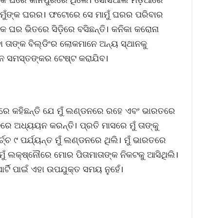
ମୁଁଙ୍କ ଘରର। ଫଟୋରେ ସେ ମାମୁଁ ଘରର ପରିବାର
 ଘର ଭିତରେ ସିଡ଼ିରେ ବସିଛନ୍ତି। କନିକା କରୋନା
ା ତାଙ୍କ ବିଲ୍ଡିଂର ଲୋକମାନେ ଅନ୍ୟ ସ୍ଥାନକୁ
ନେ ସମସ୍ତଙ୍କର ଟେଷ୍ଟ କରାଯିବ।
ାରେ କହିଛନ୍ତି ଯେ ମୁଁ ଲଣ୍ଡନରେ ରହେ ଏବଂ ଭାରତରେ
େ ଅଧ୍ୟୟନ କରନ୍ତି। ପ୍ରତି ମାସରେ ମୁଁ ତାଙ୍କୁ
୍ଚ ୯ ପର୍ଯ୍ୟନ୍ତ ମୁଁ ଲଣ୍ଡନରେ ଥିଲି। ମୁଁ ଭାରତରେ
ମୁଁ ଲକ୍ଷ୍ନୌରେ ମୋର ପିତାମାତାଙ୍କ ନିକଟକୁ ଆସିଥିଲି।
ପାର୍ଟି ପାଇଁ ଏହା ଉପଯୁକ୍ତ ସମୟ ନୁହେଁ।