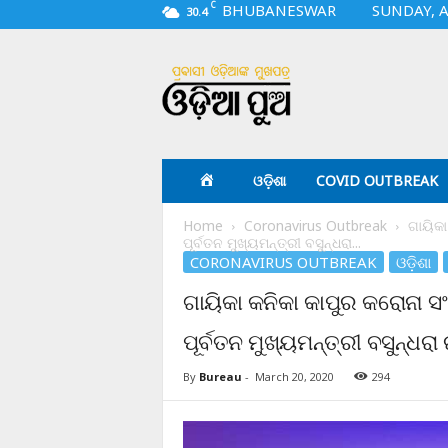
C
BHUBANESWAR
SUNDAY, A
30.4
O
d
i
a
p
u
a
ଓଡ଼ିଶା
COVID OUTBREAK
.
c
Home
Coronavirus Outbreak
ଗାୟିକା
o
ପୂର୍ବତନ ମୁଖ୍ୟମନ୍ତ୍ରୀ ବସୁନ୍ଧରା...
m
CORONAVIRUS OUTBREAK
ଓଡ଼ିଶା
ଗାୟିକା କନିକା କାପୁର କରୋନା ସ
ପୂର୍ବତନ ମୁଖ୍ୟମନ୍ତ୍ରୀ ବସୁନ୍ଧର
By
Bureau
-
March 20, 2020
294