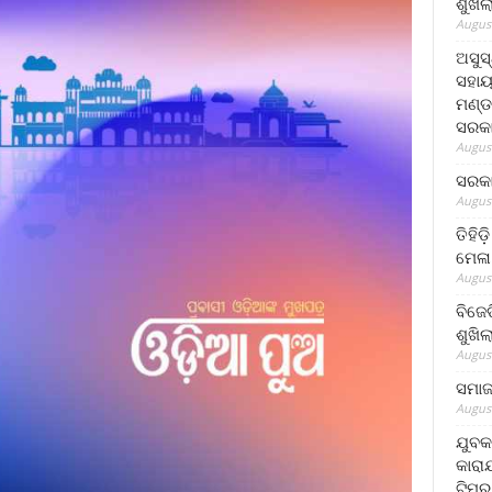
ଶୁଖି
August
ଅସୁସ
ସହାୟ
ମଣ୍ଡ
ସରକା
August
ସରକା
August
ତିହିଡ
ମେଳା
August
ବିଜେ
ଶୁଖି
August
ସମାଜସ
August
ଯୁବକ
କାରା
ଟିମର