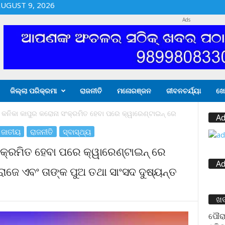
UGUST 9, 2026
Ads
ଜିଲ୍ଲା ପରିକ୍ରମା
ରାଜନୀତି
ମନୋରଞ୍ଜନ
ଜୀବନଚର୍ଯ୍ୟା
ଖେ
 କନିକା କାପୁର କରୋନା ସଂକ୍ରମିତ ହେବା ପରେ କ୍ୱାରେଣ୍ଟାଇନ୍ ରେ
Ad
ଜାତୀୟ
ରାଜନୀତି
ସ୍ବାସ୍ଥ୍ୟ
ଂକ୍ରମିତ ହେବା ପରେ କ୍ୱାରେଣ୍ଟାଇନ୍ ରେ
Ad
ା ରାଜେ ଏବଂ ତାଙ୍କ ପୁଅ ତଥା ସାଂସଦ ଦୁଷ୍ୟନ୍ତ
ଖ
ପୌରା