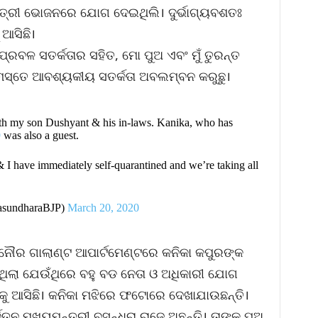
ତ୍ରୀ ଭୋଜନରେ ଯୋଗ ଦେଇଥିଲି। ଦୁର୍ଭାଗ୍ୟବଶତଃ
ଆସିଛି।
, ପ୍ରବଳ ସତର୍କତାର ସହିତ, ମୋ ପୁଅ ଏବଂ ମୁଁ ତୁରନ୍ତ
ମସ୍ତେ ଆବଶ୍ୟକୀୟ ସତର୍କତା ଅବଲମ୍ବନ କରୁଛୁ।
ith my son Dushyant & his in-laws. Kanika, who has
9
was also a guest.
 I have immediately self-quarantined and we’re taking all
VasundharaBJP)
March 20, 2020
ନୌର ଗାଲାଣ୍ଟ ଆପାର୍ଟମେଣ୍ଟରେ କନିକା କପୁରଙ୍କ
ଥିଲା ଯେଉଁଥିରେ ବହୁ ବଡ ନେତା ଓ ଅଧିକାରୀ ଯୋଗ
କୁ ଆସିଛି। କନିକା ମଝିରେ ଫଟୋରେ ଦେଖାଯାଉଛନ୍ତି।
ତନ ମୁଖ୍ୟମନ୍ତ୍ରୀ ବସୁନ୍ଧରା ରାଜେ ଅଛନ୍ତି। ତାଙ୍କ ପୁଅ