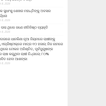
 8, 2026
ଷକ ସୁଧାଂଶୁ ଶେଖର ମହାନ୍ତିଙ୍କୁ ଅବସର
୍ଦ୍ଧନା
 8, 2026
ଦାସ ଥିଲେ ଜଣେ ନୀତିନିଷ୍ଠ ବ୍ୟକ୍ତି
 8, 2026
ଗରରେ ଧାନକିଣା ନୂଆ ନିୟମରେ ଚାଷୀଙ୍କୁ
ା,ଏଗ୍ରିଷ୍ଟାକ୍‌ରେ ମାତ୍ର ୧୦ ହଜାର; ନିଜ ନାମରେ
ନଥିଲେ ଟୋକନ ଅନିଶ୍ଚିତ, ପୂର୍ବପୁରୁଷଙ୍କ
 ଚାଷ କରୁଥିବା ଚାଷୀ ଚିନ୍ତାରେ; ୮୦%
ାବିତ ହେବା ଆଶଙ୍କା
 8, 2026