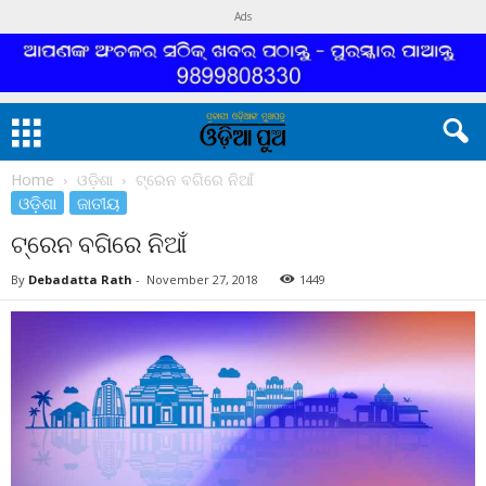
Ads
Home
ଓଡ଼ିଶା
ଟ୍ରେନ ବଗିରେ ନିଆଁ
ଓଡ଼ିଶା
ଜାତୀୟ
ଟ୍ରେନ ବଗିରେ ନିଆଁ
By
Debadatta Rath
-
November 27, 2018
1449