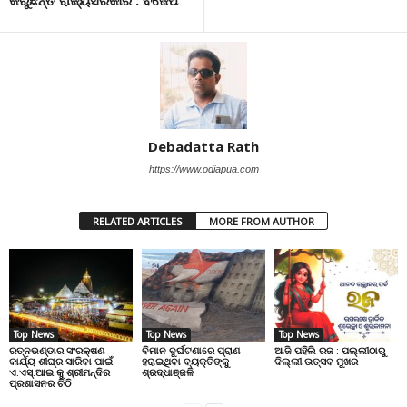
Debadatta Rath
https://www.odiapua.com
RELATED ARTICLES
MORE FROM AUTHOR
Top News
Top News
Top News
ରତ୍ନଭଣ୍ଡାର ସଂରକ୍ଷଣ
ବିମାନ ଦୁର୍ଘଟଣାରେ ପ୍ରାଣ
ଆଜି ପହିଲି ରଜ : ପଲ୍ଲୀଠାରୁ
କାର୍ଯ୍ୟ ଶୀଘ୍ର ସାରିବା ପାଇଁ
ହରାଇଥିବା ବ୍ୟକ୍ତିଙ୍କୁ
ଦିଲ୍ଲୀ ଉତ୍ସବ ମୁଖର
ଏ.ଏସ୍.ଆଇ.କୁ ଶ୍ରୀମନ୍ଦିର
ଶ୍ରଦ୍ଧାଞ୍ଜଳି
ପ୍ରଶାସନର ଚିଠି