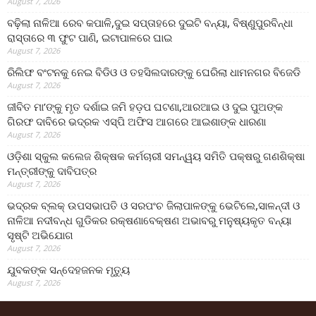
August 7, 2026
ବଢ଼ିଲା ନାଳିଆ ରେବ କପାଳି,ଦୁଇ ସପ୍ତାହରେ ଦୁଇଟି ବନ୍ୟା, ବିଷ୍ଣୁପୁରବିନ୍ଧା
ରାସ୍ତାରେ ୩ ଫୁଟ ପାଣି, ଇଟାପାଳରେ ଘାଇ
August 7, 2026
ରିଲିଫ ବଂଟନକୁ ନେଇ ବିଡିଓ ଓ ତହସିଲଦାରଙ୍କୁ ଘେରିଲା ଧାମନଗର ବିଜେଡି
August 7, 2026
ଜୀବିତ ମା’ଙ୍କୁ ମୃତ ଦର୍ଶାଇ ଜମି ହଡ଼ପ ଘଟଣା,ଆରଆଇ ଓ ଦୁଇ ପୁଅଙ୍କ
ଗିରଫ ଦାବିରେ ଭଦ୍ରକ ଏସ୍‌ପି ଅଫିସ ଆଗରେ ଆଇଶାଙ୍କ ଧାରଣା
August 7, 2026
ଓଡ଼ିଶା ସ୍କୁଲ କଲେଜ ଶିକ୍ଷକ କର୍ମଚାରୀ ସମନ୍ୱୟ ସମିତି ପକ୍ଷରୁ ଗଣଶିକ୍ଷା
ମନ୍ତ୍ରୀଙ୍କୁ ଦାବିପତ୍ର
August 7, 2026
ଭଦ୍ରକ ବ୍ଲକ୍ ଉପସଭାପତି ଓ ସରପଂଚ ଜିଲାପାଳଙ୍କୁ ଭେଟିଲେ,ସାଳନ୍ଦୀ ଓ
ନାଳିଆ ନଦୀବନ୍ଧ ଗୁଡିକର ରକ୍ଷଣାବେକ୍ଷଣ ଅଭାବରୁ ମନୁଷ୍ୟକୃତ ବନ୍ୟା
ସୃଷ୍ଟି ଅଭିଯୋଗ
August 7, 2026
ଯୁବକଙ୍କ ସନ୍ଦେହଜନକ ମୃତ୍ୟୁ
August 7, 2026