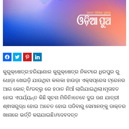
କୁରୁକ୍ଷେତ୍ର:ହରିୟାଣାର କୁରୁକ୍ଷେତ୍ର ନିକଟରେ ଧିରପୁର ରୁ
ଧୋଡ଼ା ଖେଇଡ଼ି ଯାଉଥିବା କଲକା ହାଉଡ଼ା ଏକ୍ସପ୍ରେସ ଟ୍ରେନର
ଆଗ କୋଚ୍ ବି/ଡବ୍ଲୁ ରେ ହଠାତ ନିଆଁ ଲାଗିଯାଇଥିଲା।ମୃତାହତ
ନେଇ ଏପର୍ଯ୍ୟନ୍ତ କିଛି ସୂଚନା ମିଳିନି।ତେବେ ଦୁଇ ଜଣ ଯାତ୍ରୀ
ଶ୍ଵାସରୁଦ୍ଧ ହୋଇ ଅଚେତ ହୋଇ ପଡିବାରୁ ସେମାନଙ୍କୁ ଡାକ୍ତର
ଖାନାରେ ଭର୍ତ୍ତି କରାଯାଇଛି।/ଦେବଦତ୍ତ