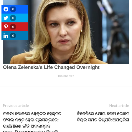
0
0
0
0
Previous article
Next article
ଚକଡା ପୋକରେ ହେକ୍ଟର ହେକ୍ଟର
ବିଜେପିରେ ଯୋଗ ଦେବା ଗୋଟେ
ଫସଲ ନଷ୍ଟ ହେବା ପ୍ରସଙ୍ଗରେ:
ବିଚାର ସମତ ନିଷ୍ପତି:ଅପରାଜିତା
ଚାଷୀମାରଣ ନୀତି ଅବଲମ୍ବନ
କରୁଛନ୍ତି ରାଜ୍ୟସରକାର : ବିଜେପି