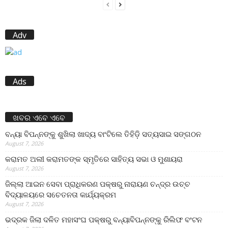
Adv
Ads
ଖବର ଏବେ ଏବେ
ବନ୍ୟା ବିପନ୍ନଙ୍କୁ ଶୁଖିଲା ଖାଦ୍ୟ ବାଂଟିଲେ ତିହିଡି଼ ସତ୍ୟସାଇ ସଙ୍ଗଠନ
August 7, 2026
କରାମତ ଅଲୀ କରାମତଙ୍କ ସ୍ମୃତିରେ ସାହିତ୍ୟ ସଭା ଓ ମୁଶାୟରା
August 7, 2026
ଜିଲ୍ଲା ଆଇନ ସେବା ପ୍ରାଧିକରଣ ପକ୍ଷରୁ ନାରାୟଣ ଚନ୍ଦ୍ର ଉଚ୍ଚ
ବିଦ୍ୟାଳୟରେ ସଚେତନତା କାର୍ଯ୍ୟକ୍ରମ
August 7, 2026
ଭଦ୍ରକ ଜିଲା ଦଳିତ ମହାସଂଘ ପକ୍ଷରୁ ବନ୍ୟାବିପନ୍ନଙ୍କୁ ରିଲିଫ ବଂଟନ