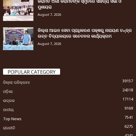
କରାମତ ଅଲୀ କରାମତଙ୍କ ସ୍ମୃତିରେ ସାହିତ୍ୟ ସଭା ଓ
ମୁଶାୟରା
August 7, 2026
ଜିଲ୍ଲା ଆଇନ ସେବା ପ୍ରାଧିକରଣ ପକ୍ଷରୁ ନାରାୟଣ ଚନ୍ଦ୍ର
ଉଚ୍ଚ ବିଦ୍ୟାଳୟରେ ସଚେତନତା କାର୍ଯ୍ୟକ୍ରମ
August 7, 2026
POPULAR CATEGORY
39157
ଜିଲ୍ଲା ପରିକ୍ରମା
24318
ଓଡ଼ିଶା
17114
ଭଦ୍ରକ
9169
ଜାତୀୟ
7541
Top News
6275
ରାଜନୀତି
4241