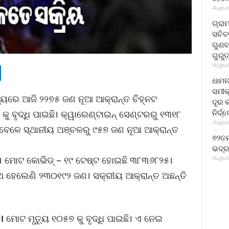
August
ଗ୍ରା
ସଚିବ
ଗୁଣବ
ଗୁରୁ
August
ଧାମନ
ସମୀକ
୍ୟରେ ଆଜି ୨୨୭୫ ଜଣ ନୂଆ ଆକ୍ରାନ୍ତ ଚିହ୍ନଟ
ଦୂର କ
ନିର୍ଦ୍
ୁ ବୃଦ୍ଧି ପାଇଛି। କ୍ୱାରେଣ୍ଟାଇନ୍ ସେଣ୍ଟରରୁ ୧୩୧୮
August
 ବେଳେ ସ୍ଥାନୀୟ ଅଞ୍ଚଳରୁ ୯୫୭ ଜଣ ନୂଆ ଆକ୍ରାନ୍ତ
୭୨ତମ
ଭଦ୍ର
August
 ମୋଟ କୋଭିଡ୍ – ୧୯ ଟେଷ୍ଟ ହୋଇଛି ୩୮୩୬୮୨୫।
ଥ ହେଲେଣି ୨୩୦୧୯୨ ଜଣ। ସକ୍ରୀୟ ଆକ୍ରାନ୍ତ ଅଛନ୍ତି
।
ମୋଟ ମୃତ୍ୟୁ ୧୦୫୭ କୁ ବୃଦ୍ଧି ପାଇଛି। ଏ ନେଇ