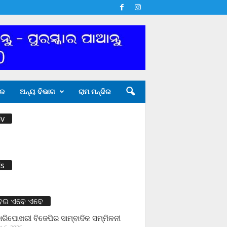
ଳ
ଅନ୍ୟ ବିଭାଗ
ରାମ ମନ୍ଦିର
v
s
ବର ଏବେ ଏବେ
ାରିପୋଖରୀ ବିଜେପିର ସାମ୍ବାଦିକ ସମ୍ମିଳନୀ