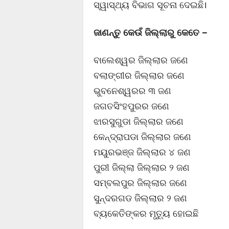
ସ୍ୱାସ୍ଥ୍ୟ ବିଭାଗ ସୂଚନା ଦେଇଛି।
ଜାଣନ୍ତୁ କେଉଁ ଜିଲ୍ଲାରୁ କେତେ –
ବାଲେଶ୍ୱର ଜିଲ୍ଲାର ଜଣେ
ବଲାଙ୍ଗୀର ଜିଲ୍ଲାର ଜଣେ
ଭୁବନେଶ୍ୱରର ୩ ଜଣ
ଜଗତସିଂହପୁରର ଜଣେ
ଝାରସୁଗୁଡା ଜିଲ୍ଲାର ଜଣେ
କେନ୍ଦ୍ରାପଡା ଜିଲ୍ଲାର ଜଣେ
ମୟୁରଭଞ୍ଜ ଜିଲ୍ଲାର ୪ ଜଣ
ପୁରୀ ଜିଲ୍ଲା ଜିଲ୍ଲାର ୨ ଜଣ
ସମ୍ବଲପୁର ଜିଲ୍ଲାର ଜଣେ
ସୁନ୍ଦରଗଡ ଜିଲ୍ଲାର ୨ ଜଣ
ବ୍ୟକେତିଙ୍କର ମୃତ୍ୟୁ ହୋଇଛି