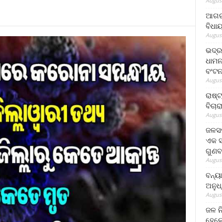
August
ଆଗରପ
ବିଧା
August
ଭଦ୍ର
ଧାମନ
ବଂଟ
August
ରାଷ୍
ବିଚାର
August
ଜଳସମ
ଏକ ସପ
ଗୁଣବ
August
ବନ୍ୟ
ଅନୁଧ
August
ଜଳ ନ
ହେଲେ