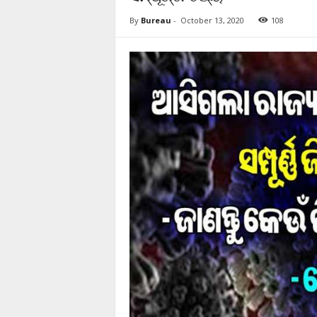
By
Bureau
-
October 13, 2020
108