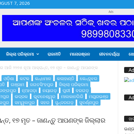
UGUST 7, 2026
Ads
ଜିଲ୍ଲା ପରିକ୍ରମା
ରାଜନୀତି
ମନୋରଞ୍ଜନ
ଜୀବନଚର୍ଯ୍ୟା
ଖେ
ରେ ଆଜି ୨୨୭୫ ନୂଆ ଆକ୍ରାନ୍ତ, ୧୭ ମୃତ – ଜାଣନ୍ତୁ ଆପଣଙ୍କ
Ad
ଓଡ଼ିଶା
କଟକ
କନ୍ଧମାଳ
କଳାହାଣ୍ଡି
କେନ୍ଦୁଝର
ତି
ଗଞ୍ଜାମ
ଜଗତସିଂହପୁର
ଜିଲ୍ଲା ପରିକ୍ରମା
ରଙ୍ଗପୁର
ନୂଆପଡ଼ା
ନୟାଗଡ଼
ପୁରୀ
ବରଗଡ଼
୍ମପୁର
ଭଦ୍ରକ
ଭୁବନେଶ୍ୱର
ମାଲକାନଗିରି
ମୟୁରଭଞ୍ଜ
Ad
ଲପୁର
ସମ୍ୱଲପୁର
ସହର
ସୁନ୍ଦରଗଡ଼
ସୁବର୍ଣ୍ଣପୁର
ଖ
ନ୍ତ, ୧୭ ମୃତ – ଜାଣନ୍ତୁ ଆପଣଙ୍କ ଜିଲ୍ଲାର
ଭଣ୍ଡ