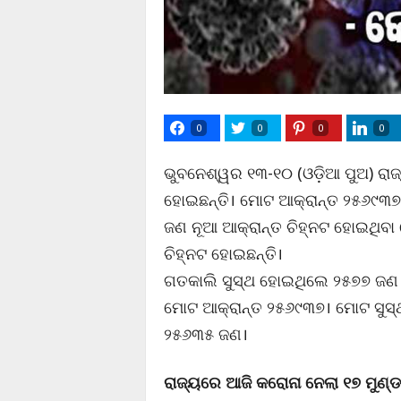
0
0
0
0
ଭୁବନେଶ୍ୱର ୧୩-୧୦ (ଓଡ଼ିଆ ପୁଅ) ରାଜ
ହୋଇଛନ୍ତି। ମୋଟ ଆକ୍ରାନ୍ତ ୨୫୬୯୩୭ କ
ଜଣ ନୂଆ ଆକ୍ରାନ୍ତ ଚିହ୍ନଟ ହୋଇଥିବା
ଚିହ୍ନଟ ହୋଇଛନ୍ତି।
ଗତକାଲି ସୁସ୍ଥ ହୋଇଥିଲେ ୨୫୭୭ ଜଣ।
ମୋଟ ଆକ୍ରାନ୍ତ ୨୫୬୯୩୭। ମୋଟ ସୁସ୍
୨୫୬୩୫ ଜଣ।
ରାଜ୍ୟରେ ଆଜି କରୋନା ନେଲା ୧୭ ମୁଣ୍ଡ