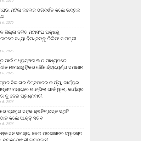
 6, 2026
ଡା ମହିଳା କଲେଜ ପରିଦର୍ଶନ କଲେ ଭଦ୍ରକ
ୟକ
 6, 2026
କ ଜିଲ୍ଲା ଦଳିତ ମହାସଂଘ ପକ୍ଷରୁ
ଗରରେ ବନ୍ୟା ବିପନ୍ନଙ୍କୁ ରିଲିଫ ସାମଗ୍ରୀ
ନ
 6, 2026
ଟ୍ର ପାଇଁ ମଧ୍ୟସ୍ଥତା ୩.୦ ମାଧ୍ୟମରେ
ାଧୀନ ମାମଲାଗୁଡ଼ିକର ସୌହାର୍ଦ୍ଦ୍ୟପୂର୍ଣ୍ଣ ସମାଧାନ
 6, 2026
୍ପଦ ବିଭାଗର ନିମ୍ନମାନର କାର୍ଯ୍ୟ, କାର୍ଯ୍ୟର
୍ତାହ ମଧ୍ୟରେ ଭାଙ୍ଗିଲା ଗାର୍ଡ ୱାଲ, କାର୍ଯ୍ୟର
ତା କୁ ନେଇ ପ୍ରଶ୍ନବାଚୀ
 6, 2026
ାରେ ପ୍ରମୁଖ ସଡ଼କ କ୍ଷତିଗ୍ରସ୍ତ ସ୍ଥିତି
୍ୟାନ କଲେ ଆର୍‌ଡ଼ି ସଚିବ
 6, 2026
ିଷ୍କାସନ ସମସ୍ୟା ନେଇ ପ୍ରଶାସନର ଦ୍ୱାରସ୍ତ
 ବରାଳପୋଖରୀ ଗ୍ରାମବାସୀ