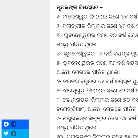
ମୃତକଙ୍କ ବିଷୟରେ –
୧- ବାଲେଶ୍ୱର ଜିଲ୍ଲାର ଜଣେ ୪୫ ବର୍ଷ
୨- ବଲାଙ୍ଗୀର ଜିଲ୍ଲାର ଜଣେ ୪୮ ବର୍ଷ 
୩- ଭୁବନେଶ୍ୱରର ଜଣେ ୭୦ ବର୍ଷ ବୟସ
ମଧ୍ୟ ପୀଡିତ ଥିଲେ।
୪- ଭୁବନେଶ୍ୱରର ୮୭ ବର୍ଷ ବୟସ୍କ ପୁ
୫- ଭୁବନେଶ୍ୱରର ଜଣେ ୩୮ ବର୍ଷ ବୟସ୍
ଆଜମା ରୋଗରେ ପୀଡିତ ଥିଲେ।
୬- ଜଗତସିଂହପୁରର ୬୧ ବର୍ଷ ବୟସ୍କ ପୁ
୭- ଝାରସୁଗୁଡା ଜିଲ୍ଲାର ଜଣେ ୫୨ ବର୍ଷ 
୮- କେନ୍ଦ୍ରାପଡା ଜିଲ୍ଲାର ଜଣେ ୭୦ ବ
ବ୍ରୋଙ୍କିଆଲ୍ ଆଜମା ରୋଗରେ ପୀଡିତ 
୯- ମୟୁରଭଞ୍ଜ ଜିଲ୍ଲାର ଜଣେ ୬୫ ବର୍
0
ମଧ୍ୟ ପୀଡିତ ଥିଲେ।
0
୧୦- ମୟୁରଭଞ୍ଜ ଜିଲ୍ଲାର ଜଣେ ୫୫ ବର୍