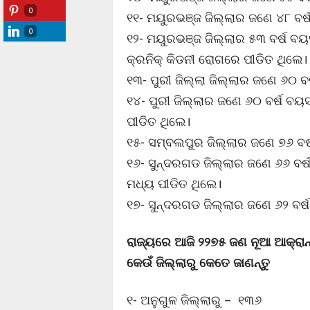
0
୧୧- ମୟୁରଭଞ୍ଜ ଜିଲ୍ଲାର ଜଣେ ୪୮ ବର୍
0
୧୨- ମୟୁରଭଞ୍ଜ ଜିଲ୍ଲାର ୫୩ ବର୍ଷ ବୟ
କ୍ରନିକ୍ କିଡନୀ ରୋଗରେ ପୀଡିତ ଥିଲେ।
୧୩- ପୁରୀ ଜିଲ୍ଲା ଜିଲ୍ଲାର ଜଣେ ୬୦ 
୧୪- ପୁରୀ ଜିଲ୍ଲାର ଜଣେ ୬୦ ବର୍ଷ ବୟ
ପୀଡିତ ଥିଲେ।
୧୫- ସମ୍ବଲପୁର ଜିଲ୍ଲାର ଜଣେ ୭୬ ବର୍
୧୬- ସୁନ୍ଦରଗଡ ଜିଲ୍ଲାର ଜଣେ ୬୬ ବର
ମଧ୍ୟ ପୀଡିତ ଥିଲେ।
୧୭- ସୁନ୍ଦରଗଡ ଜିଲ୍ଲାର ଜଣେ ୬୨ ବର୍ଷ
ରାଜ୍ୟରେ ଆଜି ୨୨୭୫ ଜଣ ନୂଆ ଆକ୍ରାନ୍
କେଉଁ ଜିଲ୍ଲାରୁ କେତେ ଜାଣନ୍ତୁ
୧- ଅନୁଗୁଳ ଜିଲ୍ଲାରୁ – ୧୩୬