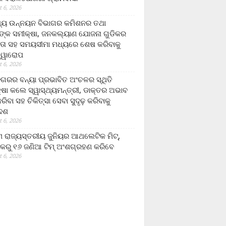
 6, 2026
ମ୍ୟ ଉନ୍ନୟନ ବିଭାଗର କମିଶନର ତଥା
ଙ୍କ ସମୀକ୍ଷା, ଜନକଲ୍ୟାଣ ଯୋଜନା ଗୁଡିକର
ତା ସହ ସମୟସୀମା ମଧ୍ୟରେ ଶେଷ କରିବାକୁ
ତ୍ୱାରୋପ
 6, 2026
ଗରର ବନ୍ୟା ପ୍ରଭାବିତ ଅଂଚଳର ସ୍ଥିତି
୍ଷା କଲେ ସ୍ୱାସ୍ଥ୍ୟମନ୍ତ୍ରୀ, ଡାକ୍ତର ଅଭାବ
ରିବା ସହ ଚିକିତ୍ସା ସେବା ସୁଦୃଢ଼ କରିବାକୁ
ଦେଶ
 6, 2026
 ରାଜ୍ୟସ୍ତରୀୟ ଜୁନିୟର ଆଥଲେଟିକ ମିଟ୍‌,
କରୁ ୧୬ ଜଣିଆ ଟିମ୍ ଅଂଶଗ୍ରହଣ କରିବେ
 6, 2026