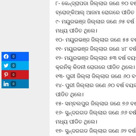
୮- କେନ୍ଦ୍ରାପଡା ଜିଲ୍ଲାର ଜଣେ ୭୦ ବ
ବ୍ରୋଙ୍କିଆଲ୍ ଆଜମା ରୋଗରେ ପୀଡିତ 
୯- ମୟୁରଭଞ୍ଜ ଜିଲ୍ଲାର ଜଣେ ୬୫ ବର୍
ମଧ୍ୟ ପୀଡିତ ଥିଲେ।
୧୦- ମୟୁରଭଞ୍ଜ ଜିଲ୍ଲାର ଜଣେ ୫୫ ବର୍
୧୧- ମୟୁରଭଞ୍ଜ ଜିଲ୍ଲାର ଜଣେ ୪୮ ବର୍
0
୧୨- ମୟୁରଭଞ୍ଜ ଜିଲ୍ଲାର ୫୩ ବର୍ଷ ବୟ
0
କ୍ରନିକ୍ କିଡନୀ ରୋଗରେ ପୀଡିତ ଥିଲେ।
0
୧୩- ପୁରୀ ଜିଲ୍ଲା ଜିଲ୍ଲାର ଜଣେ ୬୦ 
0
୧୪- ପୁରୀ ଜିଲ୍ଲାର ଜଣେ ୬୦ ବର୍ଷ ବୟ
ପୀଡିତ ଥିଲେ।
୧୫- ସମ୍ବଲପୁର ଜିଲ୍ଲାର ଜଣେ ୭୬ ବର୍
୧୬- ସୁନ୍ଦରଗଡ ଜିଲ୍ଲାର ଜଣେ ୬୬ ବର
ମଧ୍ୟ ପୀଡିତ ଥିଲେ।
୧୭- ସୁନ୍ଦରଗଡ ଜିଲ୍ଲାର ଜଣେ ୬୨ ବର୍ଷ