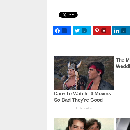
0
0
0
0