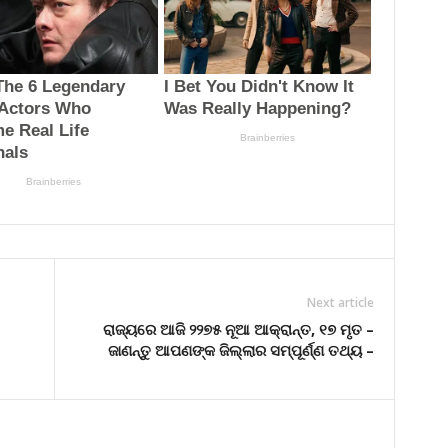
Next article
ରାଜ୍ୟରେ ଆଜି ୨୨୭୫ ନୂଆ ଆକ୍ରାନ୍ତ, ୧୭ ମୃତ –
ଜାଣନ୍ତୁ ଆପଣଙ୍କ ଜିଲ୍ଲାର ସମ୍ପୂର୍ଣ୍ଣ ତଥ୍ୟ –