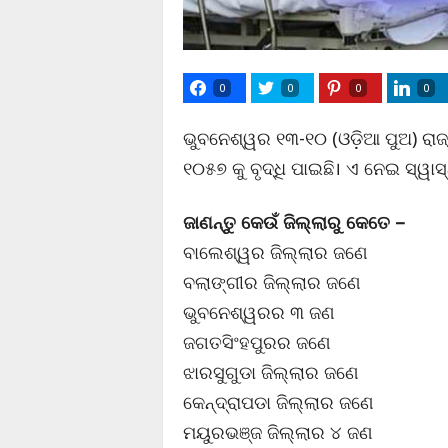
0
0
0
0
ଭୁବନେଶ୍ୱର ୧୩-୧୦ (ଓଡ଼ିଆ ପୁଅ) ରାଜ୍
୧୦୫୭ କୁ ବୃଦ୍ଧି ପାଇଛି। ଏ ନେଇ ସ୍ୱାସ
ଜାଣନ୍ତୁ କେଉଁ ଜିଲ୍ଲାରୁ କେତେ –
ବାଲେଶ୍ୱର ଜିଲ୍ଲାର ଜଣେ
ବଲାଙ୍ଗୀର ଜିଲ୍ଲାର ଜଣେ
ଭୁବନେଶ୍ୱରର ୩ ଜଣ
ଜଗତସିଂହପୁରର ଜଣେ
ଝାରସୁଗୁଡା ଜିଲ୍ଲାର ଜଣେ
କେନ୍ଦ୍ରାପଡା ଜିଲ୍ଲାର ଜଣେ
ମୟୁରଭଞ୍ଜ ଜିଲ୍ଲାର ୪ ଜଣ