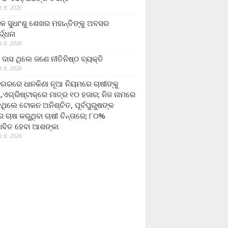
 8, 2026
ଷକ ସୁଧାଂଶୁ ଶେଖର ମହାନ୍ତିଙ୍କୁ ଅବସର
୍ଦ୍ଧନା
 8, 2026
ଦାସ ଥିଲେ ଜଣେ ନୀତିନିଷ୍ଠ ବ୍ୟକ୍ତି
 8, 2026
ଗରରେ ଧାନକିଣା ନୂଆ ନିୟମରେ ଚାଷୀଙ୍କୁ
ା,ଏଗ୍ରିଷ୍ଟାକ୍‌ରେ ମାତ୍ର ୧୦ ହଜାର; ନିଜ ନାମରେ
ନଥିଲେ ଟୋକନ ଅନିଶ୍ଚିତ, ପୂର୍ବପୁରୁଷଙ୍କ
 ଚାଷ କରୁଥିବା ଚାଷୀ ଚିନ୍ତାରେ; ୮୦%
ାବିତ ହେବା ଆଶଙ୍କା
 8, 2026