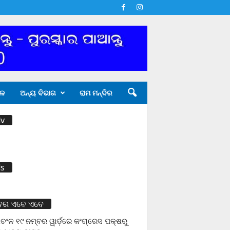
ଳ
ଅନ୍ୟ ବିଭାଗ
ରାମ ମନ୍ଦିର
v
s
ବର ଏବେ ଏବେ
ଚଂଳ ୧୯ ନମ୍ବର ୱାର୍ଡ଼ରେ କଂଗ୍ରେସ ପକ୍ଷରୁ