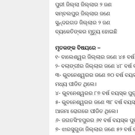
ପୁରୀ ଜିଲ୍ଲା ଜିଲ୍ଲାର ୨ ଜଣ
ସମ୍ବଲପୁର ଜିଲ୍ଲାର ଜଣେ
ସୁନ୍ଦରଗଡ ଜିଲ୍ଲାର ୨ ଜଣ
ବ୍ୟକେତିଙ୍କର ମୃତ୍ୟୁ ହୋଇଛି
ମୃତକଙ୍କ ବିଷୟରେ –
୧- ବାଲେଶ୍ୱର ଜିଲ୍ଲାର ଜଣେ ୪୫ ବର୍ଷ
୨- ବଲାଙ୍ଗୀର ଜିଲ୍ଲାର ଜଣେ ୪୮ ବର୍ଷ 
୩- ଭୁବନେଶ୍ୱରର ଜଣେ ୭୦ ବର୍ଷ ବୟସ
ମଧ୍ୟ ପୀଡିତ ଥିଲେ।
୪- ଭୁବନେଶ୍ୱରର ୮୭ ବର୍ଷ ବୟସ୍କ ପୁ
୫- ଭୁବନେଶ୍ୱରର ଜଣେ ୩୮ ବର୍ଷ ବୟସ୍
ଆଜମା ରୋଗରେ ପୀଡିତ ଥିଲେ।
୬- ଜଗତସିଂହପୁରର ୬୧ ବର୍ଷ ବୟସ୍କ ପୁ
୭- ଝାରସୁଗୁଡା ଜିଲ୍ଲାର ଜଣେ ୫୨ ବର୍ଷ 