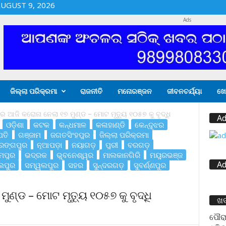
UGUST 9, 2026
Ads
ଜିଲ୍ଲା ପରିକ୍ରମା
ରାଜନୀତି
ମନୋରଞ୍ଜନ
ଜୀବନଚର୍ଯ୍ୟା
ଖେ
େ ଆଜି କରୋନା ନେଲା ୧୭ ମୁଣ୍ଡ – ମୋଟ ମୃତ୍ୟୁ ୧୦୫୭ କୁ ବୃଦ୍ଧି
Ad
ଓଡ଼ିଶା
କଟକ
କନ୍ଧମାଳ
କଳାହାଣ୍ଡି
କେନ୍ଦୁଝର
ତି
ଗଞ୍ଜାମ
ଜଗତସିଂହପୁର
ଜିଲ୍ଲା ପରିକ୍ରମା
ରଙ୍ଗପୁର
ନୂଆପଡ଼ା
ନୟାଗଡ଼
ପୁରୀ
ବରଗଡ଼
୍ମପୁର
ଭଦ୍ରକ
ଭୁବନେଶ୍ୱର
ମାଲକାନଗିରି
ମୟୁରଭଞ୍ଜ
Ad
ଲପୁର
ସମ୍ୱଲପୁର
ସହର
ସୁନ୍ଦରଗଡ଼
ସୁବର୍ଣ୍ଣପୁର
ୁଣ୍ଡ – ମୋଟ ମୃତ୍ୟୁ ୧୦୫୭ କୁ ବୃଦ୍ଧି
ଖ
ପୌରା