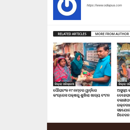
https://www.odiapua.com
RELATED ARTICLES
MORE FROM AUTHOR
ଜିଲ୍ଲା ପରିକ୍ରମା
ଜିଲ୍ଲା ପର
ପୌରାଚଂଳ ୧୯ ନମ୍ବର ୱାର୍ଡ଼ରେ
ଅସୁସ୍ଥ 
କଂଗ୍ରେସ ପକ୍ଷରୁ ଶୁଖିଲା ଖାଦ୍ୟ ବଂଟନ
ବେହେରା
ବଳାଜୀପଡ଼
ରକ୍ତଦାନ 
ସହଯୋଗ,
ନିବେଦନ