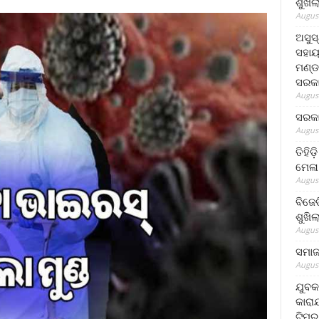
ଶୁଖି
August
ଅସୁସ
ସହାୟ
ମଣ୍ଡ
ସରକା
August
ସରକା
August
ତିହିଡ
ମେଳା
August
ବିଜେ
ଶୁଖି
August
ସମାଜସ
August
ଯୁବକ
କାରା
ଟିମର