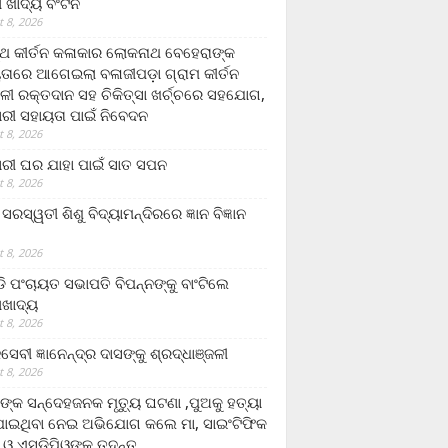
ଲା ଖାଦ୍ୟ ବଂଟନ
 8, 2026
୍ଥ କୀର୍ତନ କଳାକାର ଲୋକନାଥ ବେହେରାଙ୍କ
ତାରେ ଆଗେଇଲା ବଳାଜୀପଡ଼ା ଗ୍ରାମ କୀର୍ତନ
ଳୀ ରକ୍ତଦାନ ସହ ଚିକିତ୍ସା ଖର୍ଚ୍ଚରେ ସହଯୋଗ,
ରୀ ସହାୟତା ପାଇଁ ନିବେଦନ
 8, 2026
ରୀ ଘର ଯାହା ପାଇଁ ସାତ ସପନ
 8, 2026
ି଼ ସରସ୍ୱତୀ ଶିଶୁ ବିଦ୍ୟାମନ୍ଦିରରେ ଜ୍ଞାନ ବିଜ୍ଞାନ
 8, 2026
ଡି ପଂଚାୟତ ସଭାପତି ବିପନ୍ନଙ୍କୁ ବାଂଟିଲେ
ଲାଖାଦ୍ୟ
 8, 2026
େବୀ ଜ୍ଞାନେନ୍ଦ୍ର ଦାସଙ୍କୁ ଶ୍ରଦ୍ଧାଞ୍ଜଳୀ
 8, 2026
ଙ୍କ ସନ୍ଦେହଜନକ ମୃତ୍ୟୁ ଘଟଣା ,ପୁଅକୁ ହତ୍ୟା
ଯାଇଥିବା ନେଇ ଅଭିଯୋଗ କଲେ ମା, ସାଇଂଟିଫିକ
 ଓ ଏସଡ଼ିପିଓଙ୍କ ତଦନ୍ତ