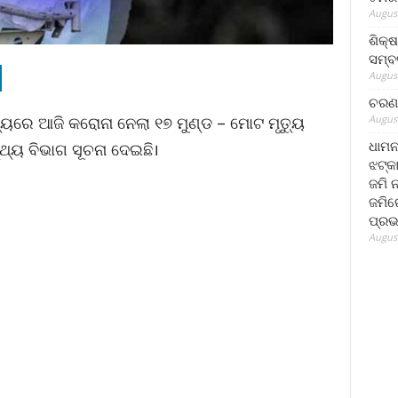
August
ଶିକ୍
ସମ୍ବର
August
ଚରଣ 
August
ୟରେ ଆଜି କରୋନା ନେଲା ୧୭ ମୁଣ୍ଡ – ମୋଟ ମୃତ୍ୟୁ
ଧାମନ
୍ଥ୍ୟ ବିଭାଗ ସୂଚନା ଦେଇଛି।
ଝଟ୍‌କ
ଜମି 
ଜମିରେ
ପ୍ରଭ
August