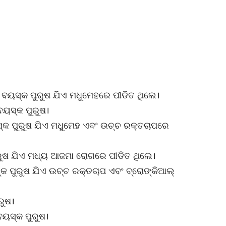
 ବୟସ୍କ ପୁରୁଷ ଯିଏ ମଧୁମେହରେ ପୀଡିତ ଥିଲେ।
ବୟସ୍କ ପୁରୁଷ।
୍କ ପୁରୁଷ ଯିଏ ମଧୁମେହ ଏବଂ ଉଚ୍ଚ ରକ୍ତଚାପରେ
ରୁଷ ଯିଏ ମଧ୍ୟ ଆଜମା ରୋଗରେ ପୀଡିତ ଥିଲେ।
କ ପୁରୁଷ ଯିଏ ଉଚ୍ଚ ରକ୍ତଚାପ ଏବଂ ବ୍ରୋଙ୍କିଆଲ୍
ରୁଷ।
ବୟସ୍କ ପୁରୁଷ।