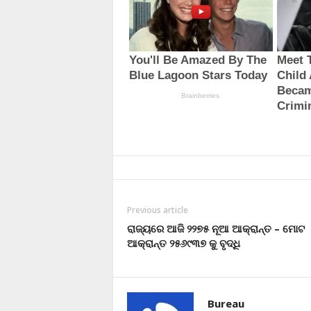
Previous article
ରାଜ୍ୟରେ ଆଜି ୨୨୭୫ ନୂଆ ଆକ୍ରାନ୍ତ – ମୋଟ
ଆକ୍ରାନ୍ତ ୨୫୬୯୩୭ କୁ ବୃଦ୍ଧି
Bureau