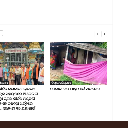
ିକ୍ରମା
ଜିଲ୍ଲା ପରିକ୍ରମା
କୀର୍ତନ କଳାକାର ଲୋକନାଥ
ସରକାରୀ ଘର ଯାହା ପାଇଁ ସାତ ସପନ
ଙ୍କ ସହାୟତାରେ ଆଗେଇଲା
ା ଗ୍ରାମ କୀର୍ତନ ମଣ୍ଡଳୀ
ସହ ଚିକିତ୍ସା ଖର୍ଚ୍ଚରେ
 ସରକାରୀ ସହାୟତା ପାଇଁ