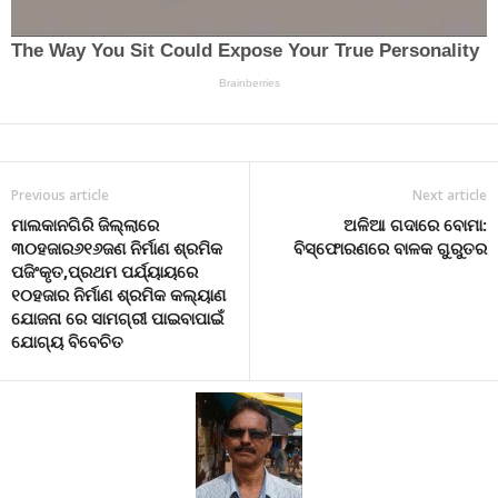
Previous article
Next article
ମାଲକାନଗିରି ଜିଲ୍ଲାରେ
ଅଳିଆ ଗଦାରେ ବୋମା:
୩୦ହଜାର୬୧୬ଜଣ ନିର୍ମାଣ ଶ୍ରମିକ
ବିସ୍ଫୋରଣରେ ବାଳକ ଗୁରୁତର
ପଜିଂକୃତ,ପ୍ରଥମ ପର୍ଯ୍ୟାୟରେ
୧୦ହଜାର ନିର୍ମାଣ ଶ୍ରମିକ କଲ୍ୟାଣ
ଯୋଜନା ରେ ସାମଗ୍ରୀ ପାଇବାପାଇଁ
ଯୋଗ୍ୟ ବିବେଚିତ