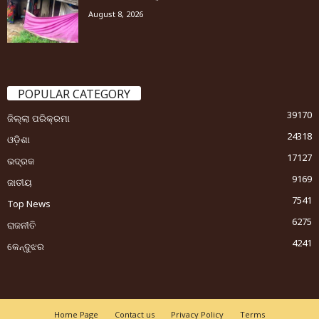
August 8, 2026
POPULAR CATEGORY
39170
ଜିଲ୍ଲା ପରିକ୍ରମା
24318
ଓଡ଼ିଶା
17127
ଭଦ୍ରକ
9169
ଜାତୀୟ
7541
Top News
6275
ରାଜନୀତି
4241
କେନ୍ଦୁଝର
Home Page
Contact us
Privacy Policy
Terms