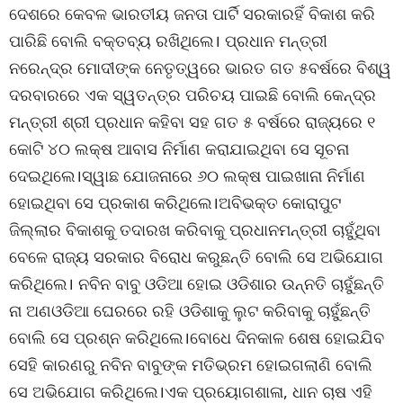
ଦେଶରେ କେବଳ ଭାରତୀୟ ଜନତା ପାର୍ଟି ସରକାରହିଁ ବିକାଶ କରି
ପାରିଛି ବୋଲି ବକ୍ତବ୍ୟ ରଖିଥିଲେ। ପ୍ରଧାନ ମନ୍ତ୍ରୀ
ନରେନ୍ଦ୍ର ମୋଦୀଙ୍କ ନେତୃତ୍ୱରେ ଭାରତ ଗତ ୫ବର୍ଷରେ ବିଶ୍ୱ
ଦରବାରରେ ଏକ ସ୍ୱତନ୍ତ୍ର ପରିଚୟ ପାଇଛି ବୋଲି କେନ୍ଦ୍ର
ମନ୍ତ୍ରୀ ଶ୍ରୀ ପ୍ରଧାନ କହିବା ସହ ଗତ ୫ ବର୍ଷରେ ରାଜ୍ୟରେ ୧
କୋଟି ୪୦ ଲକ୍ଷ ଆବାସ ନିର୍ମାଣ କରାଯାଇଥିବା ସେ ସୂଚନା
ଦେଇଥିଲେ।ସ୍ୱାଛ ଯୋଜନାରେ ୬୦ ଲକ୍ଷ ପାଇଖାନା ନିର୍ମାଣ
ହୋଇଥିବା ସେ ପ୍ରକାଶ କରିଥିଲେ।ଅବିଭକ୍ତ କୋରାପୁଟ
ଜିଲ୍ଲାର ବିକାଶକୁ ତଦାରଖ କରିବାକୁ ପ୍ରଧାନମନ୍ତ୍ରୀ ଚାହୁଁଥିବା
ବେଳେ ରାଜ୍ୟ ସରକାର ବିରୋଧ କରୁଛନ୍ତି ବୋଲି ସେ ଅଭିଯୋଗ
କରିଥିଲେ। ନବିନ ବାବୁ ଓଡିଆ ହୋଇ ଓଡିଶାର ଉନ୍ନତି ଚାହୁଁଛନ୍ତି
ନା ଅଣଓଡିଆ ଘେରରେ ରହି ଓଡିଶାକୁ ଲୁଟ କରିବାକୁ ଚାହୁଁଛନ୍ତି
ବୋଲି ସେ ପ୍ରଶ୍ନ କରିଥିଲେ।ବୋଧେ ଦିନକାଳ ଶେଷ ହୋଇଯିବ
ସେହି କାରଣରୁ ନବିନ ବାବୁଙ୍କ ମତିଭ୍ରମ ହୋଇଗଲାଣି ବୋଲି
ସେ ଅଭିଯୋଗ କରିଥିଲେ।ଏକ ପ୍ରୟୋଗଶାଳା, ଧାନ ଚାଷ ଏହି