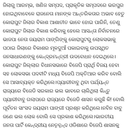
ଜିଲାରୁ ଆରମ୍ଭ, ଖଣିଜ ସମ୍ପଦ, ପ୍ରାକୃତିକ ସମ୍ପଦରେ ଭରପୁର
ହୋଇଥିବାବେଳେ ରାଜନେତା ମାନଙ୍କ ଆନ୍ତରିକତାର ଅଭାବ ହେତୁ
କୋରାପୁଟ ଜିଲାର ବିକାଶ ଆଶାତୀତ ଭାବେ ହୋଇ ପାରିନି, ତେଣୁ
କୋରାପୁଟ ଜିଲାର ବିକାଶ କରିବାକୁ ହେଲେ ଆସନ୍ତା ନିର୍ବାଚନରେ
ଭାଜପା ନେତା ଜୟରାମ ପାଙ୍ଗିଙ୍କୁ କୋରାପୁଟରୁ ଲୋକସଭାକୁ
ପଠାଇ ଜିଲାରେ ବିକାଶର ମୂଳଦୁଆଁ ପକାଇବାକୁ ଉପସ୍ଥିତ
ଜନସାଧାରଣଙ୍କୁ କେନ୍ଦ୍ରମନ୍ତ୍ରୀ ଉଦବୋଧନ ଦେଇଥିଲେ।
କୋରାପୁଟ ଜିଲ୍ଲାର ବିଧାନସଭାରେ ବିଜେପି ପ୍ରାର୍ଥି ବିଜୟ ହେବା
ସହ ଲୋକସଭା ପଦବୀଟି ମଧ୍ୟ ବିଜେପି ଅକ୍ତିଆର କରିବ ବୋଲି
ସେ ଆସାବ୍ୟକ୍ତ କରିଥିଲେ।ପ୍ୟାରୀବାବୁ ଥିବା ପର୍ଯ୍ୟନ୍ତ
ରାଜ୍ୟରେ ବିଜେଡି ସରକାର ଭଲ ଭାବରେ ଚାଲିଥିଲା କିନ୍ତୁ
ପ୍ୟାରୀବାବୁ ଗଲାପରେ ରାଜ୍ୟରେ ବିଜେଡି ଶାସନ କରୁଛି କି! ବୋଲି
ପୂର୍ବତନ ସାଂସଦ ଜୟରାମ ପାଙ୍ଗୀ ପ୍ରଶ୍ନ କରିଥିଲେ।ନବିନ ବାବୁ
ଜଣେ ଭଲ ଲୋକ ବୋଲି ସେ ପ୍ରକାଶ କରିଥିଲେ।ଭାରତୀୟ
ଜନତା ପାର୍ଟି କେନ୍ଦ୍ରୀୟ ନେତୃବୃନ୍ଦ ଓଡିଶାରେ ବିଜେପି ଶାସନକୁ