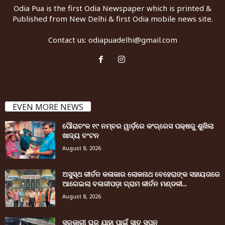
Odia Pua is the first Odia Newspaper which is printed &
Published from New Delhi & first Odia mobile news site.
Contact us:
odiapuadelhi@gmail.com
EVEN MORE NEWS
ପୌରାଚଂଳ ୧୯ ନମ୍ବର ୱାର୍ଡ଼ରେ କଂଗ୍ରେସ ପକ୍ଷରୁ ଶୁଖିଲା
ଖାଦ୍ୟ ବଂଟନ
August 8, 2026
ଅସୁସ୍ଥ କୀର୍ତନ କଳାକାର ଲୋକନାଥ ବେହେରାଙ୍କ ସହାୟତାରେ
ଆଗେଇଲା ବଳାଜୀପଡ଼ା ଗ୍ରାମ କୀର୍ତନ ମଣ୍ଡଳୀ...
August 8, 2026
ସରକାରୀ ଘର ଯାହା ପାଇଁ ସାତ ସପନ