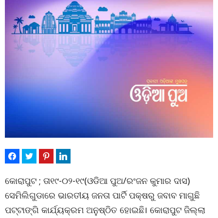
କୋରାପୁଟ ; ତା୧୯-୦୨-୧୯(ଓଡିଆ ପୁଅ/ରଂଜନ କୁମାର ଦାସ)
ସେମିଲିଗୁଡାରେ ଭାରତୀୟ ଜନତା ପାର୍ଟି ପକ୍ଷରୁ ଜବାବ ମାଗୁଛି
ପଟ୍ଟାଙ୍ଗି କାର୍ଯ୍ୟକ୍ରମ ଅନୁଷ୍ଠିତ ହୋଇଛି। କୋରାପୁଟ ଜିଲ୍ଲା