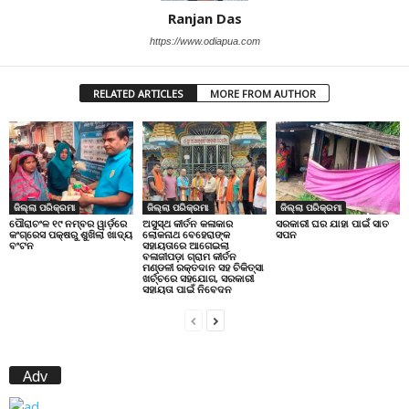
Ranjan Das
https://www.odiapua.com
RELATED ARTICLES
MORE FROM AUTHOR
ଜିଲ୍ଲା ପରିକ୍ରମା
ଜିଲ୍ଲା ପରିକ୍ରମା
ଜିଲ୍ଲା ପରିକ୍ରମା
ପୌରାଚଂଳ ୧୯ ନମ୍ବର ୱାର୍ଡ଼ରେ
ଅସୁସ୍ଥ କୀର୍ତନ କଳାକାର
ସରକାରୀ ଘର ଯାହା ପାଇଁ ସାତ
କଂଗ୍ରେସ ପକ୍ଷରୁ ଶୁଖିଲା ଖାଦ୍ୟ
ଲୋକନାଥ ବେହେରାଙ୍କ
ସପନ
ବଂଟନ
ସହାୟତାରେ ଆଗେଇଲା
ବଳାଜୀପଡ଼ା ଗ୍ରାମ କୀର୍ତନ
ମଣ୍ଡଳୀ ରକ୍ତଦାନ ସହ ଚିକିତ୍ସା
ଖର୍ଚ୍ଚରେ ସହଯୋଗ, ସରକାରୀ
ସହାୟତା ପାଇଁ ନିବେଦନ
Adv