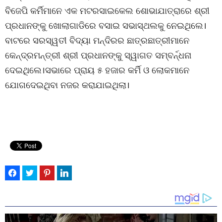
ବିଜେପି କର୍ମିମାନେ ଏକ ମଟରସାଇକେଲ ଶୋଭାଯାତ୍ରାରେ ଶ୍ରୀ
ପ୍ରଧାନଙ୍କୁ ଖୋଲାଗାଡିରେ ବସାଇ ସଭାସ୍ଥଲକୁ ନେଇଥିଲେ।
ବାଟରେ ସରସ୍ୱତୀ ବିଦ୍ୟା ମନ୍ଦିରର ଛାତ୍ରଛାତ୍ରୀମାନେ
କେନ୍ଦ୍ରମନ୍ତ୍ରୀ ଶ୍ରୀ ପ୍ରଧାନଙ୍କୁ ସ୍ୱାଗତ ସମ୍ବର୍ନ୍ଧନା
ଦେଇଥିଲେ।ସଭାରେ ପ୍ରାୟ ୫ ହଜାର କର୍ମି ଓ ଲୋକମାନେ
ଯୋଗଦେଇଥିବା ନଜର କରାଯାଇଥିଲା।