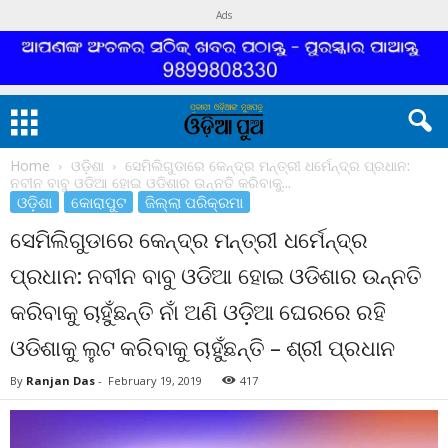
Ads
Home
ଓଡ଼ିଶା
ସେମିଲିଗୁଡାରେ କେନ୍ଦ୍ର ମନ୍ତ୍ରୀ ଧର୍ମେନ୍ଦ୍ର ପ୍ରଧାନ:
ନବୀନ ବାବୁ ଓଡିଆ ହୋଇ ଓଡିଶାର ଉନ୍ନତି କରିବାକୁ...
ଓଡ଼ିଶା
କୋରାପୁଟ
ଜିଲ୍ଲା ପରିକ୍ରମା
ସେମିଲିଗୁଡାରେ କେନ୍ଦ୍ର ମନ୍ତ୍ରୀ ଧର୍ମେନ୍ଦ୍ର
ପ୍ରଧାନ: ନବୀନ ବାବୁ ଓଡିଆ ହୋଇ ଓଡିଶାର ଉନ୍ନତି
କରିବାକୁ ଚାହୁଁଛନ୍ତି ନାଁ ଅଣି ଓଡ଼ିଆ ଘେରରେ ରହି
ଓଡିଶାକୁ ଲୁଟ କରିବାକୁ ଚାହୁଁଛନ୍ତି – ଶ୍ରୀ ପ୍ରଧାନ
By
Ranjan Das
-
February 19, 2019
417