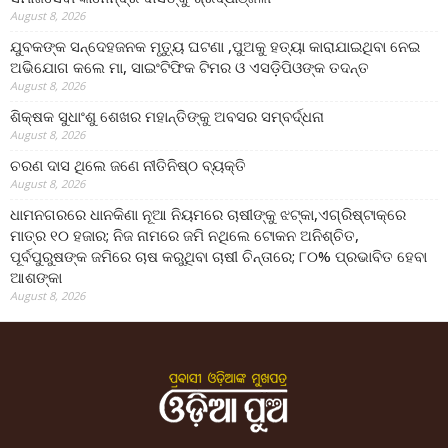
August 8, 2026
ଯୁବକଙ୍କ ସନ୍ଦେହଜନକ ମୃତ୍ୟୁ ଘଟଣା ,ପୁଅକୁ ହତ୍ୟା କାରାଯାଇଥିବା ନେଇ
ଅଭିଯୋଗ କଲେ ମା, ସାଇଂଟିଫିକ ଟିମର ଓ ଏସଡ଼ିପିଓଙ୍କ ତଦନ୍ତ
August 8, 2026
ଶିକ୍ଷକ ସୁଧାଂଶୁ ଶେଖର ମହାନ୍ତିଙ୍କୁ ଅବସର ସମ୍ବର୍ଦ୍ଧନା
August 8, 2026
ଚରଣ ଦାସ ଥିଲେ ଜଣେ ନୀତିନିଷ୍ଠ ବ୍ୟକ୍ତି
August 8, 2026
ଧାମନଗରରେ ଧାନକିଣା ନୂଆ ନିୟମରେ ଚାଷୀଙ୍କୁ ଝଟ୍‌କା,ଏଗ୍ରିଷ୍ଟାକ୍‌ରେ
ମାତ୍ର ୧୦ ହଜାର; ନିଜ ନାମରେ ଜମି ନଥିଲେ ଟୋକନ ଅନିଶ୍ଚିତ,
ପୂର୍ବପୁରୁଷଙ୍କ ଜମିରେ ଚାଷ କରୁଥିବା ଚାଷୀ ଚିନ୍ତାରେ; ୮୦% ପ୍ରଭାବିତ ହେବା
ଆଶଙ୍କା
August 8, 2026