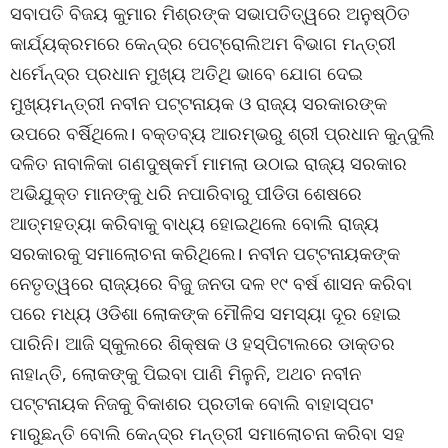
ସବାପତି ବିଜୟ କୁମାର ମିଶ୍ରଙ୍କ ସଭାପତିତ୍ୱରେ ଅନୁଷ୍ଠିତ
କାର୍ଯ୍ୟକ୍ରମରେ କେନ୍ଦ୍ର ପେଟ୍ରୋଲିଅମ ବିଭାଗ ମନ୍ତ୍ରୀ
ଧର୍ମେନ୍ଦ୍ର ପ୍ରଧାନ ମୁଖ୍ୟ ଅତିଥି ଭାବେ ଯୋଗ ଦେଇ
ମୁଖ୍ୟମନ୍ତ୍ରୀ ନବୀନ ପଟ୍ଟନାୟକ ଓ ରାଜ୍ୟ ସରକାରଙ୍କ
ଉପରେ ବର୍ଷିଥିଲେ। ବକ୍ତବ୍ୟ ଆରମ୍ଭରୁ ଶ୍ରୀ ପ୍ରଧାନ କୁନ୍ଦୁଲି
ଦଳିତ ନାବାଳିକା ଗଣଦୁଷ୍କର୍ମ ମାମଲା ଉଠାଇ ରାଜ୍ୟ ସରକାର
ଅଭିଯୁକ୍ତ ମାନଙ୍କୁ ଧରି ନପାରିବାରୁ ପୀଡିତା ଶେଷରେ
ଆତ୍ମହତ୍ୟା କରିବାକୁ ବାଧ୍ୟ ହୋଇଥିଲେ ବୋଲି ରାଜ୍ୟ
ସରକାରକୁ ସମାଲୋଚନା କରିଥିଲେ। ନବୀନ ପଟ୍ଟନାୟକଙ୍କ
ନେତୃତ୍ୱରେ ରାଜ୍ୟରେ ବିଜୁ ଜନତା ଦଳ ୧୯ ବର୍ଷ ଶାସନ କରିବା
ପରେ ମଧ୍ୟ ଓଡିଶା ଲୋକଙ୍କ ମୌଳିସ ସମସ୍ୟା ଦୂର ହୋଇ
ପାରିନି। ଆଜି ସ୍କୁଲରେ ଶିକ୍ଷକ ଓ ହସ୍ପିଟାଲରେ ଡାକ୍ତର
ନାହାନ୍ତି, ଲୋକଙ୍କୁ ପିଇବା ପାଣି ମିଳୁନି, ଅଥଚ ନବୀନ
ପଟ୍ଟନାୟକ ନିଜକୁ ବିକାଶର ପ୍ରତୀକ ବୋଲି ବାହାସ୍ପଟ
ମାରୁଛନ୍ତି ବୋଲି କେନ୍ଦ୍ର ମନ୍ତ୍ରୀ ସମାଲୋଚନା କରିବା ସହ