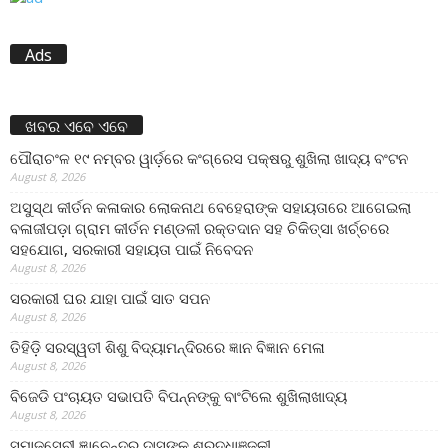
Ads
ଖବର ଏବେ ଏବେ
ପୌରାଚଂଳ ୧୯ ନମ୍ବର ୱାର୍ଡ଼ରେ କଂଗ୍ରେସ ପକ୍ଷରୁ ଶୁଖିଲା ଖାଦ୍ୟ ବଂଟନ
August 8, 2026
ଅସୁସ୍ଥ କୀର୍ତନ କଳାକାର ଲୋକନାଥ ବେହେରାଙ୍କ ସହାୟତାରେ ଆଗେଇଲା
ବଳାଜୀପଡ଼ା ଗ୍ରାମ କୀର୍ତନ ମଣ୍ଡଳୀ ରକ୍ତଦାନ ସହ ଚିକିତ୍ସା ଖର୍ଚ୍ଚରେ
ସହଯୋଗ, ସରକାରୀ ସହାୟତା ପାଇଁ ନିବେଦନ
August 8, 2026
ସରକାରୀ ଘର ଯାହା ପାଇଁ ସାତ ସପନ
August 8, 2026
ତିହିଡି଼ ସରସ୍ୱତୀ ଶିଶୁ ବିଦ୍ୟାମନ୍ଦିରରେ ଜ୍ଞାନ ବିଜ୍ଞାନ ମେଳା
August 8, 2026
ବିଜେଡି ପଂଚାୟତ ସଭାପତି ବିପନ୍ନଙ୍କୁ ବାଂଟିଲେ ଶୁଖିଲାଖାଦ୍ୟ
August 8, 2026
ସମାଜସେବୀ ଜ୍ଞାନେନ୍ଦ୍ର ଦାସଙ୍କୁ ଶ୍ରଦ୍ଧାଞ୍ଜଳୀ