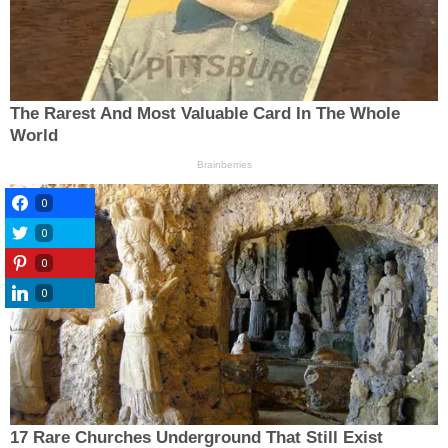
0
0
0
0