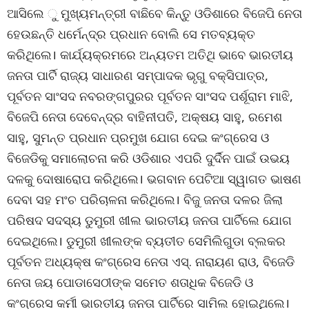
ଆସିଲେ ୁ ମୁଖ୍ୟମନ୍ତ୍ରୀ ବାଛିବେ କିନ୍ତୁ ଓଡିଶାରେ ବିଜେପି ନେତା
ହେଉଛନ୍ତି ଧର୍ମେନ୍ଦ୍ର ପ୍ରଧାନ ବୋଲି ସେ ମତବ୍ୟକ୍ତ
କରିଥିଲେ। କାର୍ଯ୍ୟକ୍ରମରେ ଅନ୍ୟତମ ଅତିଥି ଭାବେ ଭାରତୀୟ
ଜନତା ପାର୍ଟି ରାଜ୍ୟ ସାଧାରଣ ସମ୍ପାଦକ ଭୃଗୁ ବକ୍ସିପାତ୍ର,
ପୂର୍ବତନ ସାଂସଦ ନବରଙ୍ଗପୁରର ପୂର୍ବତନ ସାଂସଦ ପର୍ଶୂରାମ ମାଝି,
ବିଜେପି ନେତା ଦେବେନ୍ଦ୍ର ବାହିନୀପତି, ଅକ୍ଷୟ ସାହୁ, ରମେଶ
ସାହୁ, ସୁମନ୍ତ ପ୍ରଧାନ ପ୍ରମୁଖ ଯୋଗ ଦେଇ କଂଗ୍ରେସ ଓ
ବିଜେଡିକୁ ସମାଲୋଚନା କରି ଓଡିଶାର ଏପରି ଦୁର୍ଦିନ ପାଇଁ ଉଭୟ
ଦଳକୁ ଦୋଷାରୋପ କରିଥିଲେ। ଭଗବାନ ପେଟିଆ ସ୍ୱାଗତ ଭାଷଣ
ଦେବା ସହ ମଂଚ ପରିଚାଳନା କରିଥିଲେ। ବିଜୁ ଜନତା ଦଳର ଜିଲା
ପରିଷଦ ସଦସ୍ୟ ଡୁମୁରୀ ଖୀଲ ଭାରତୀୟ ଜନତା ପାର୍ଟିଲେ ଯୋଗ
ଦେଇଥିଲେ। ଡୁମୁରୀ ଖୀଲଙ୍କ ବ୍ୟତୀତ ସେମିଲିଗୁଡା ବ୍ଲକର
ପୂର୍ବତନ ଅଧ୍ୟକ୍ଷ କଂଗ୍ରେସ ନେତା ଏସ୍. ନାରାୟଣ ରାଓ, ବିଜେଡି
ନେତା ଜୟ ପୋଡାସେଠୀଙ୍କ ସମେତ ଶତାଧିକ ବିଜେଡି ଓ
କଂଗ୍ରେସ କର୍ମୀ ଭାରତୀୟ ଜନତା ପାର୍ଟିରେ ସାମିଲ ହୋଇଥିଲେ।