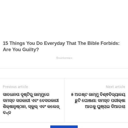
Previous article
Next article
ସାବଧାନତା ଦୃଷ୍ଟିରୁ ଜାମ୍ମୁରେ
୫ ଅଗଷ୍ଟ ଜାମ୍ମୁ ବିଶ୍ଵବିଦ୍ୟାଳୟ
ସମସ୍ତ ସରକାରୀ ଏବଂ ବେସରକାରୀ
ଛୁଟି ଘୋଷଣା: ସମସ୍ତ ପରୀକ୍ଷା
ଶିକ୍ଷାନୁଷ୍ଠାନ, ସ୍କୁଲ୍ ଏବଂ କଲେଜ୍
ଆଗକୁ ଘୁଞ୍ଚାଇ ଦିଆଗଲା
ବନ୍ଦ