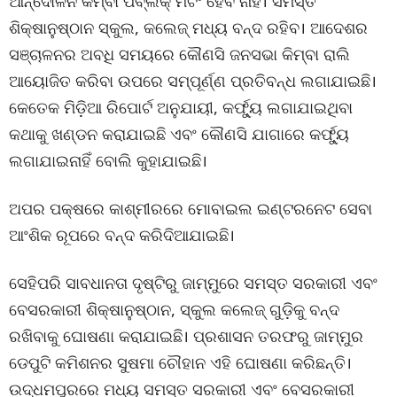
ଆନ୍ଦୋଳନ କିମ୍ବା ପବ୍ଲିକ୍ ମିଟିଂ ହେବ ନାହିଁ। ସମସ୍ତ
ଶିକ୍ଷାନୁଷ୍ଠାନ ସ୍କୁଲ, କଲେଜ୍ ମଧ୍ୟ ବନ୍ଦ ରହିବ। ଆଦେଶର
ସଞ୍ଚାଳନର ଅବଧି ସମୟରେ କୌଣସି ଜନସଭା କିମ୍ବା ରାଲି
ଆୟୋଜିତ କରିବା ଉପରେ ସମ୍ପୂର୍ଣ୍ଣ ପ୍ରତିବନ୍ଧ ଲଗାଯାଇଛି।
କେତେକ ମିଡ଼ିଆ ରିପୋର୍ଟ ଅନୁଯାୟୀ, କର୍ଫ୍ୟୁ ଲଗାଯାଇଥିବା
କଥାକୁ ଖଣ୍ଡନ କରାଯାଇଛି ଏବଂ କୌଣସି ଯାଗାରେ କର୍ଫ୍ୟୁ
ଲଗାଯାଇନାହିଁ ବୋଲି କୁହାଯାଇଛି।
ଅପର ପକ୍ଷରେ କାଶ୍ମୀରରେ ମୋବାଇଲ ଇଣ୍ଟରନେଟ ସେବା
ଆଂଶିକ ରୂପରେ ବନ୍ଦ କରିଦିଆଯାଇଛି।
ସେହିପରି ସାବଧାନତା ଦୃଷ୍ଟିରୁ ଜାମ୍ମୁରେ ସମସ୍ତ ସରକାରୀ ଏବଂ
ବେସରକାରୀ ଶିକ୍ଷାନୁଷ୍ଠାନ, ସ୍କୁଲ କଲେଜ୍ ଗୁଡ଼ିକୁ ବନ୍ଦ
ରଖିବାକୁ ଘୋଷଣା କରାଯାଇଛି। ପ୍ରଶାସନ ତରଫରୁ ଜାମ୍ମୁର
ଡେପୁଟି କମିଶନର ସୁଷମା ଚୌହାନ ଏହି ଘୋଷଣା କରିଛନ୍ତି।
ଉଦ୍ଧମପୁରରେ ମଧ୍ୟ ସମସ୍ତ ସରକାରୀ ଏବଂ ବେସରକାରୀ