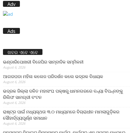
Adv
Ads
ଖବର ଏବେ ଏବେ
ଭଣ୍ଡାରିପୋଖରୀ ବିଜେପିର ସାମ୍ବାଦିକ ସମ୍ମିଳନୀ
August 6, 2026
ଆଗରପଡା ମହିଳା କଲେଜ ପରିଦର୍ଶନ କଲେ ଭଦ୍ରକ ବିଧାୟକ
August 6, 2026
ଭଦ୍ରକ ଜିଲ୍ଲା ଦଳିତ ମହାସଂଘ ପକ୍ଷରୁ ଧାମନଗରରେ ବନ୍ୟା ବିପନ୍ନଙ୍କୁ
ରିଲିଫ ସାମଗ୍ରୀ ବଂଟନ
August 6, 2026
ରାଷ୍ଟ୍ର ପାଇଁ ମଧ୍ୟସ୍ଥତା ୩.୦ ମାଧ୍ୟମରେ ବିଚାରାଧୀନ ମାମଲାଗୁଡ଼ିକର
ସୌହାର୍ଦ୍ଦ୍ୟପୂର୍ଣ୍ଣ ସମାଧାନ
August 6, 2026
ଜଳସମ୍ପଦ ବିଭାଗର ନିମ୍ନମାନର କାର୍ଯ୍ୟ, କାର୍ଯ୍ୟର ଏକ ସପ୍ତାହ ମଧ୍ୟରେ