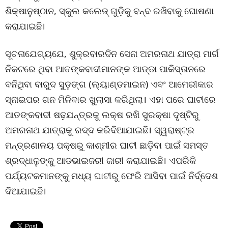
ଶିକ୍ଷାନୁଷ୍ଠାନ, ସ୍କୁଲ କଲେଜ୍ ଗୁଡ଼ିକୁ ବନ୍ଦ ରଖିବାକୁ ଘୋଷଣା
କରାଯାଇଛି।
ସୂଚନାଯେଗ୍ୟଯେ, ଶୁକ୍ରବାରଦିନ ସେନା ଅମରନାଥ ଯାତ୍ରା ମାର୍ଗ
ନିକଟରେ ଥିବା ଆତଙ୍କବାଦୀମାନଙ୍କ ଆଡ୍ଡା ପାକିସ୍ତାନରେ
ବନିଥିବା ବାରୁଦ ସୁଡ଼ଙ୍ଗ (ଲ୍ୟାଣ୍ଡମାଇନ) ଏବଂ ଆମେରୀକାର
ସ୍ନାଇପର ଗନ ମିଳିବାର ଖୁଲାସା କରିଥିଲା। ଏହା ପରେ ଘାଟୀରେ
ଆତଙ୍କବାଦୀ ଷଢ଼ଯନ୍ତ୍ରକୁ ଲକ୍ଷ ରଖି ସୁରକ୍ଷା ଦୃଷ୍ଟିରୁ
ଅମରନାଥ ଯାତ୍ରାକୁ ରଦ୍ଦ କରିଦିଆଯାଇଛି। ସ୍ୱରାଷ୍ଟ୍ର
ମନ୍ତ୍ରଣାଳୟ ପକ୍ଷରୁ କାଶ୍ମୀର ଘାଟୀ ଛାଡ଼ିବା ପାଇଁ ସମସ୍ତ
ଶ୍ରଦ୍ଧାଳୁଙ୍କୁ ଆଡଭାଇଜରୀ ଜାରୀ କରାଯାଇଛି। ଏପରିକି
ପର୍ଯ୍ୟଟକମାନଙ୍କୁ ମଧ୍ୟ ଘାଟୀରୁ ଫେରି ଆସିବା ପାଇଁ ନିର୍ଦ୍ଦେଶ
ଦିଆଯାଇଛି।