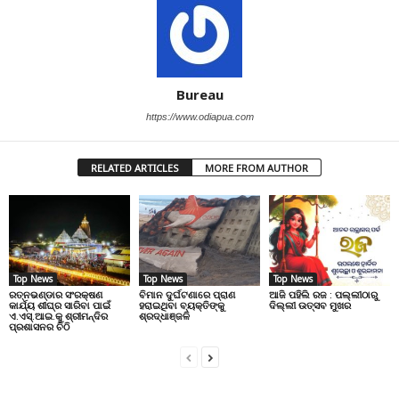
Bureau
https://www.odiapua.com
RELATED ARTICLES
MORE FROM AUTHOR
Top News
Top News
Top News
ରତ୍ନଭଣ୍ଡାର ସଂରକ୍ଷଣ
ବିମାନ ଦୁର୍ଘଟଣାରେ ପ୍ରାଣ
ଆଜି ପହିଲି ରଜ : ପଲ୍ଲୀଠାରୁ
କାର୍ଯ୍ୟ ଶୀଘ୍ର ସାରିବା ପାଇଁ
ହରାଇଥିବା ବ୍ୟକ୍ତିଙ୍କୁ
ଦିଲ୍ଲୀ ଉତ୍ସବ ମୁଖର
ଏ.ଏସ୍.ଆଇ.କୁ ଶ୍ରୀମନ୍ଦିର
ଶ୍ରଦ୍ଧାଞ୍ଜଳି
ପ୍ରଶାସନର ଚିଠି