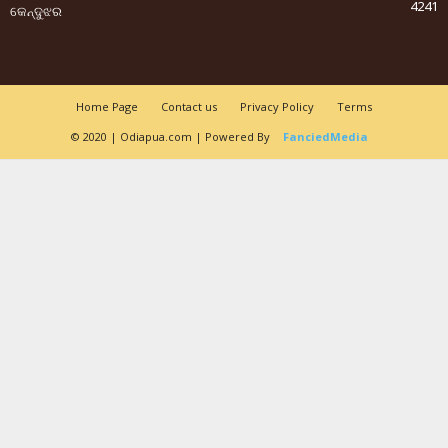
4241
କେନ୍ଦୁଝର
Home Page
Contact us
Privacy Policy
Terms
© 2020 | Odiapua.com | Powered By
FanciedMedia