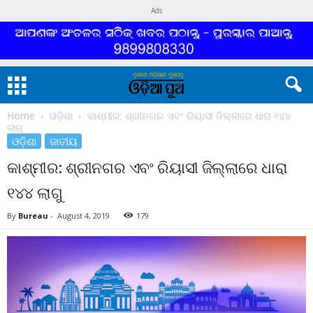
Ads
Home
ଓଡ଼ିଶା
କାଶ୍ମୀର: ଶ୍ରୀନଗର ଏବଂ ରିୟାସୀ ଜିଲ୍ଲାରେ ଧାରା ୧୪୪
ଲାଗୁ
ଓଡ଼ିଶା
ଜାତୀୟ
କାଶ୍ମୀର: ଶ୍ରୀନଗର ଏବଂ ରିୟାସୀ ଜିଲ୍ଲାରେ ଧାରା
୧୪୪ ଲାଗୁ
By
Bureau
-
August 4, 2019
179