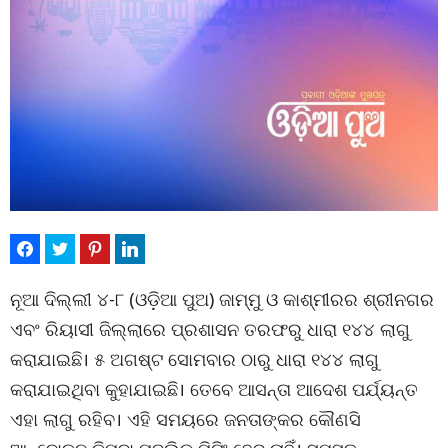
ନୂଆ ଦିଲ୍ଲୀ ୪-୮ (ଓଡ଼ିଆ ପୁଅ) ଜାମ୍ମୁ ଓ କାଶ୍ମୀରର ଶ୍ରୀନଗର
ଏବଂ ରିୟାସୀ ଜିଲ୍ଲାରେ ପ୍ରଶାସନ ତରଫରୁ ଧାରା ୧୪୪ ଲାଗୁ
କରାଯାଇଛି। ୫ ଅଗଷ୍ଟ ସୋମବାର ଠାରୁ ଧାରା ୧୪୪ ଲାଗୁ
କରାଯାଇଥିବା କୁହାଯାଇଛି। ତେବେ ଆସନ୍ତା ଆଦେଶ ପର୍ଯ୍ୟନ୍ତ
ଏହା ଲାଗୁ ରହିବ। ଏହି ସମୟରେ ଜନତାଙ୍କର କୌଣସି