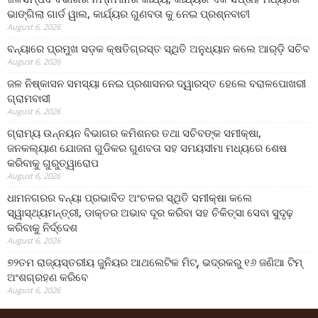
ଭାଙ୍ଗିଲା ଗାର୍ଡ ୱାଲ, କାର୍ଯ୍ୟର ଗୁଣବତା କୁ ନେଇ ପ୍ରଶ୍ନବାଚୀ
August 6, 2026
ବନ୍ୟାରେ ପ୍ରମୁଖ ସଡ଼କ କ୍ଷତିଗ୍ରସ୍ତ ସ୍ଥିତି ଅନୁଧ୍ୟାନ କଲେ ଆର୍‌ଡ଼ି ସଚିବ
August 6, 2026
ଜଳ ନିଷ୍କାସନ ସମସ୍ୟା ନେଇ ପ୍ରଶାସନର ଦ୍ୱାରସ୍ତ ହେଲେ ବରାଳପୋଖରୀ
ଗ୍ରାମବାସୀ
August 6, 2026
ଗ୍ରାମ୍ୟ ଉନ୍ନୟନ ବିଭାଗର କମିଶନର ତଥା ସଚିବଙ୍କ ସମୀକ୍ଷା,
ଜନକଲ୍ୟାଣ ଯୋଜନା ଗୁଡିକର ଗୁଣବତା ସହ ସମୟସୀମା ମଧ୍ୟରେ ଶେଷ
କରିବାକୁ ଗୁରୁତ୍ୱାରୋପ
August 6, 2026
ଧାମନଗରର ବନ୍ୟା ପ୍ରଭାବିତ ଅଂଚଳର ସ୍ଥିତି ସମୀକ୍ଷା କଲେ
ସ୍ୱାସ୍ଥ୍ୟମନ୍ତ୍ରୀ, ଡାକ୍ତର ଅଭାବ ଦୂର କରିବା ସହ ଚିକିତ୍ସା ସେବା ସୁଦୃଢ଼
କରିବାକୁ ନିର୍ଦ୍ଦେଶ
August 6, 2026
୭୨ତମ ରାଜ୍ୟସ୍ତରୀୟ ଜୁନିୟର ଆଥଲେଟିକ ମିଟ୍‌, ଭଦ୍ରକରୁ ୧୬ ଜଣିଆ ଟିମ୍
ଅଂଶଗ୍ରହଣ କରିବେ
August 6, 2026