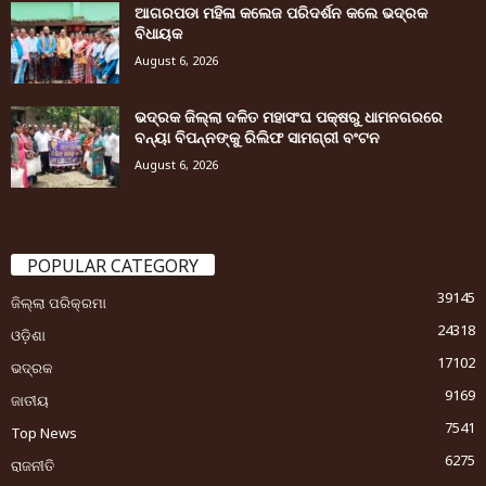
ଆଗରପଡା ମହିଳା କଲେଜ ପରିଦର୍ଶନ କଲେ ଭଦ୍ରକ
ବିଧାୟକ
August 6, 2026
ଭଦ୍ରକ ଜିଲ୍ଲା ଦଳିତ ମହାସଂଘ ପକ୍ଷରୁ ଧାମନଗରରେ
ବନ୍ୟା ବିପନ୍ନଙ୍କୁ ରିଲିଫ ସାମଗ୍ରୀ ବଂଟନ
August 6, 2026
POPULAR CATEGORY
39145
ଜିଲ୍ଲା ପରିକ୍ରମା
24318
ଓଡ଼ିଶା
17102
ଭଦ୍ରକ
9169
ଜାତୀୟ
7541
Top News
6275
ରାଜନୀତି