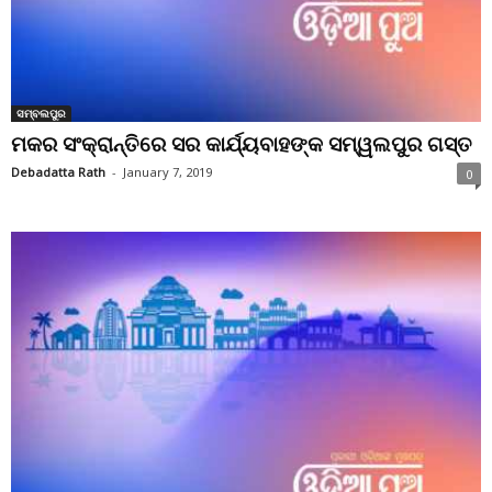
ସମ୍ବଲପୁର
ମକର ସଂକ୍ରାନ୍ତିରେ ସର କାର୍ଯ୍ୟବାହଙ୍କ ସମ୍ୱଲପୁର ଗସ୍ତ
Debadatta Rath
-
January 7, 2019
0