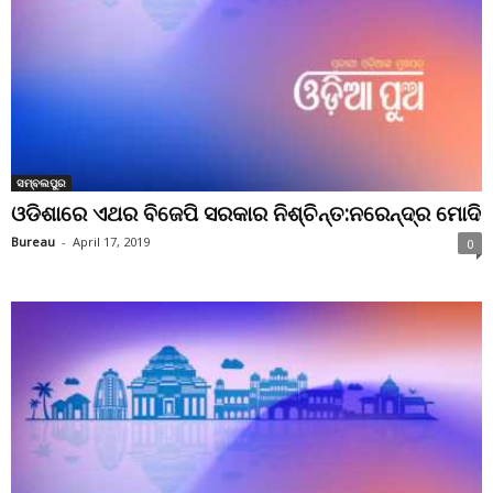
ସମ୍ବଲପୁର
ଓଡିଶାରେ ଏଥର ବିଜେପି ସରକାର ନିଶ୍ଚିନ୍ତ:ନରେନ୍ଦ୍ର ମୋଦି
Bureau
-
April 17, 2019
0