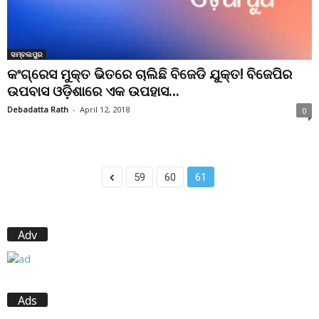
ସମ୍ବଲପୁର
କଂଗ୍ରେସ ମୁକ୍ତ ଭିତରେ ଚାଲିଛି ବିଜେଡି ଯୁକ୍ତ! ବିଜେପିର
ଉପବାସ ଓଡ଼ିଶାରେ ଏକ ଉପହାସ…
Debadatta Rath
-
April 12, 2018
0
59
60
61
Adv
Ads