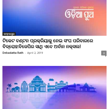
ସମ୍ବଲପୁର
ଟିକେଟ ବଣ୍ଟନ ପ୍ରକ୍ରିୟାକୁ ନେଇ ସଂଘ ପରିବାରରେ
ବିଦ୍ରୋହ:ବିଜେପିର ସାଥି ଏବେ ଅର୍ବାନ ନକ୍ସଲ!
Debadatta Rath
-
April 2, 2019
0