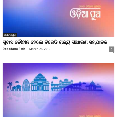
ସମ୍ବଲପୁର
ସୁବାସ ଚୌହାନ ହେଲେ ବିଜେଡି ରାଜ୍ୟ ସାଧାରଣ ସମ୍ପାଦକ
Debadatta Rath
-
March 28, 2019
0