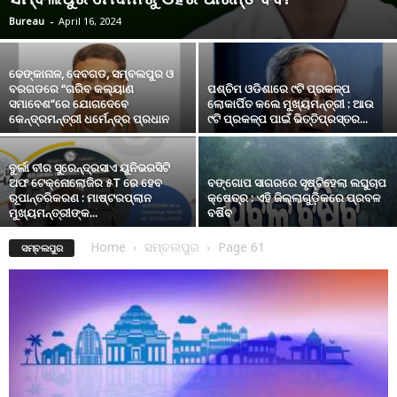
Bureau
-
April 16, 2024
ଢେଙ୍କାନାଳ, ଦେବଗଡ, ସମ୍ବଲପୁର ଓ
ବରଗଡରେ “ଗରିବ କଲ୍ୟାଣ
ପଶ୍ଚିମ ଓଡିଶାରେ ୯ଟି ପ୍ରକଳ୍ପ
ସମାବେଶ”ରେ ଯୋଗଦେବେ
ଲୋକାର୍ପିତ କଲେ ମୁଖ୍ୟମନ୍ତ୍ରୀ : ଆଉ
କେନ୍ଦ୍ରମନ୍ତ୍ରୀ ଧର୍ମେନ୍ଦ୍ର ପ୍ରଧାନ
୯ଟି ପ୍ରକଳ୍ପ ପାଇଁ ଭିତ୍ତିପ୍ରସ୍ତର...
ବୁର୍ଲା ବୀର ସୁରେନ୍ଦ୍ରସାଏ ୟୁନିଭରସିଟି
ଅଫ ଟେକ୍‌ନୋଲୋଜିର ୫T ରେ ହେବ
ବଙ୍ଗୋପ ସାଗରରେ ସୃଷ୍ଟିହେଲା ଲଘୁଚାପ
ରୂପାନ୍ତରିକରଣ : ମାଷ୍ଟରପ୍ଲାନ
କ୍ଷେତ୍ର : ଏହି ଜିଲ୍ଲାଗୁଡ଼ିକରେ ପ୍ରବଳ
ମୁଖ୍ୟମନ୍ତ୍ରୀଙ୍କ...
ବର୍ଷିବ
Home
ସମ୍ବଲପୁର
Page 61
ସମ୍ବଲପୁର