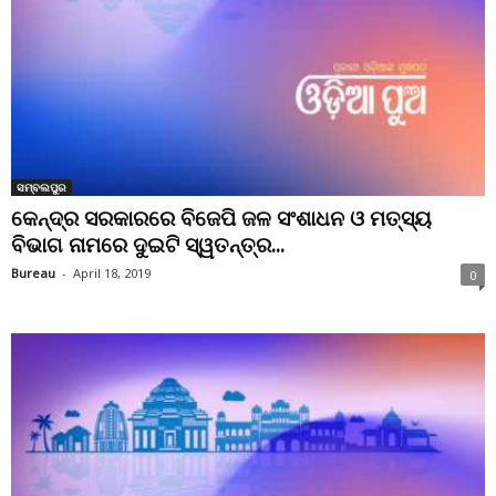
ସମ୍ବଲପୁର
କେନ୍ଦ୍ର ସରକାରରେ ବିଜେପି ଜଳ ସଂଶାଧନ ଓ ମତ୍ସ୍ୟ
ବିଭାଗ ନାମରେ ଦୁଇଟି ସ୍ୱତନ୍ତ୍ର...
Bureau
-
April 18, 2019
0