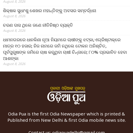
August 8, 2026
ଶିକ୍ଷକ ସୁଧାଂଶୁ ଶେଖର ମହାନ୍ତିଙ୍କୁ ଅବସର ସମ୍ବର୍ଦ୍ଧନା
August 8, 2026
ଚରଣ ଦାସ ଥିଲେ ଜଣେ ନୀତିନିଷ୍ଠ ବ୍ୟକ୍ତି
August 8, 2026
ଧାମନଗରରେ ଧାନକିଣା ନୂଆ ନିୟମରେ ଚାଷୀଙ୍କୁ ଝଟ୍‌କା,ଏଗ୍ରିଷ୍ଟାକ୍‌ରେ
ମାତ୍ର ୧୦ ହଜାର; ନିଜ ନାମରେ ଜମି ନଥିଲେ ଟୋକନ ଅନିଶ୍ଚିତ,
ପୂର୍ବପୁରୁଷଙ୍କ ଜମିରେ ଚାଷ କରୁଥିବା ଚାଷୀ ଚିନ୍ତାରେ; ୮୦% ପ୍ରଭାବିତ ହେବା
ଆଶଙ୍କା
August 8, 2026
Odia Pua is the first Odia Newspaper which is printed &
Published from New Delhi & first Odia mobile news site.
Contact us:
odiapuadelhi@gmail.com