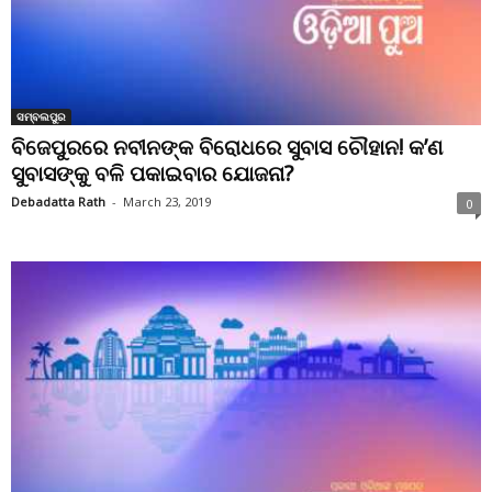
ସମ୍ବଲପୁର
ବିଜେପୁରରେ ନବୀନଙ୍କ ବିରୋଧରେ ସୁବାସ ଚୌହାନ! କ’ଣ
ସୁବାସଙ୍କୁ ବଳି ପକାଇବାର ଯୋଜନା?
Debadatta Rath
-
March 23, 2019
0