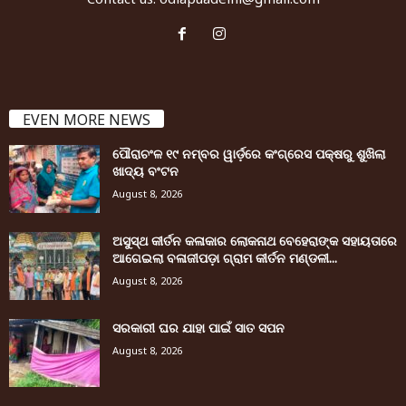
EVEN MORE NEWS
ପୌରାଚଂଳ ୧୯ ନମ୍ବର ୱାର୍ଡ଼ରେ କଂଗ୍ରେସ ପକ୍ଷରୁ ଶୁଖିଲା
ଖାଦ୍ୟ ବଂଟନ
August 8, 2026
ଅସୁସ୍ଥ କୀର୍ତନ କଳାକାର ଲୋକନାଥ ବେହେରାଙ୍କ ସହାୟତାରେ
ଆଗେଇଲା ବଳାଜୀପଡ଼ା ଗ୍ରାମ କୀର୍ତନ ମଣ୍ଡଳୀ...
August 8, 2026
ସରକାରୀ ଘର ଯାହା ପାଇଁ ସାତ ସପନ
August 8, 2026