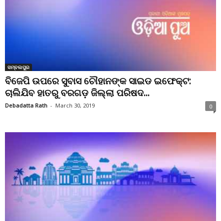
ସମ୍ବଲପୁର
ବିଜେପି ଉପରେ ସୁବାସ ଚୌହାନଙ୍କ ସାଇଡ ଇଫେକ୍ଟ:
ଚାଲିଯିବ ହାତରୁ ବରଗଡ଼ ଜିଲ୍ଲା ପରିଷଦ...
Debadatta Rath
-
March 30, 2019
0