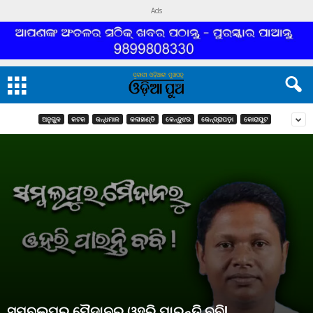
Ads
ଅନୁଗୁଳ
କଟକ
କନ୍ଧମାଳ
କଳାହାଣ୍ଡି
କେନ୍ଦୁଝର
କେନ୍ଦ୍ରାପଡ଼ା
କୋରାପୁଟ
ସମ୍ବଲପୁର ମୈଦାନରୁ ଓହରି ପାରନ୍ତି ବବି!