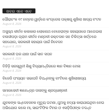
ଖବର ଏବେ ଏବେ
ପୌରାଚଂଳ ୧୯ ନମ୍ବର ୱାର୍ଡ଼ରେ କଂଗ୍ରେସ ପକ୍ଷରୁ ଶୁଖିଲା ଖାଦ୍ୟ ବଂଟନ
August 8, 2026
ଅସୁସ୍ଥ କୀର୍ତନ କଳାକାର ଲୋକନାଥ ବେହେରାଙ୍କ ସହାୟତାରେ ଆଗେଇଲା
ବଳାଜୀପଡ଼ା ଗ୍ରାମ କୀର୍ତନ ମଣ୍ଡଳୀ ରକ୍ତଦାନ ସହ ଚିକିତ୍ସା ଖର୍ଚ୍ଚରେ
ସହଯୋଗ, ସରକାରୀ ସହାୟତା ପାଇଁ ନିବେଦନ
August 8, 2026
ସରକାରୀ ଘର ଯାହା ପାଇଁ ସାତ ସପନ
August 8, 2026
ତିହିଡି଼ ସରସ୍ୱତୀ ଶିଶୁ ବିଦ୍ୟାମନ୍ଦିରରେ ଜ୍ଞାନ ବିଜ୍ଞାନ ମେଳା
August 8, 2026
ବିଜେଡି ପଂଚାୟତ ସଭାପତି ବିପନ୍ନଙ୍କୁ ବାଂଟିଲେ ଶୁଖିଲାଖାଦ୍ୟ
August 8, 2026
ସମାଜସେବୀ ଜ୍ଞାନେନ୍ଦ୍ର ଦାସଙ୍କୁ ଶ୍ରଦ୍ଧାଞ୍ଜଳୀ
August 8, 2026
ଯୁବକଙ୍କ ସନ୍ଦେହଜନକ ମୃତ୍ୟୁ ଘଟଣା ,ପୁଅକୁ ହତ୍ୟା କାରାଯାଇଥିବା ନେଇ
ଅଭିଯୋଗ କଲେ ମା, ସାଇଂଟିଫିକ ଟିମର ଓ ଏସଡ଼ିପିଓଙ୍କ ତଦନ୍ତ