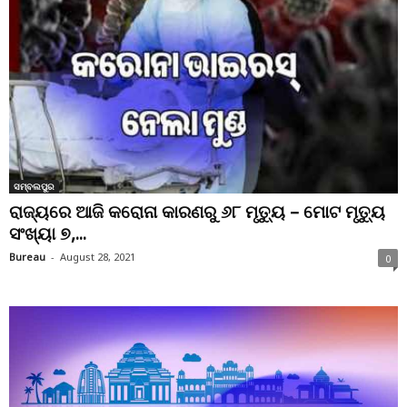
ସମ୍ବଲପୁର
ରାଜ୍ୟରେ ଆଜି କରୋନା କାରଣରୁ ୬୮ ମୃତ୍ୟୁ – ମୋଟ ମୃତ୍ୟୁ
ସଂଖ୍ୟା ୭,...
Bureau
-
August 28, 2021
0