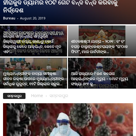
ହୀରାକୁଦ ଡ୍ୟାମର ୧୦ଟି ଗେଟ ବନ୍ଦ ବନ୍ଦ କରିବାକୁ
ନିର୍ଦ୍ଦେଶ
Bureau
-
August 20, 2019
କରୋନା ସମ୍ବନ୍ଧୀୟ ସମ୍ପୂର୍ଣ୍ଣ
ଜିଲ୍ଲାୱାରୀ ତଥ୍ୟ, ଜାଣନ୍ତୁ କେଉଁ
ଶୀତଳଷଷ୍ଠୀ ଯାତ୍ରା – ୨୦୨୧ : ବଂ ବଂ
ଜିଲ୍ଲାରୁ କେତେ ଆକ୍ରାନ୍ତ, କେତେ ମୃତ
ବରାଡ଼ ବାଲୁଙ୍କେଶ୍ବରାୟଙ୍କ “ଗଂଠାଳ
ଏବଂ...
ଫିଟା”, ମାତା ପାର୍ବତୀଙ୍କ...
ମୁଖ୍ୟମନ୍ତ୍ରୀଙ୍କ ବାତ୍ୟା ସମୀକ୍ଷା :
ଆଜି ରାଜ୍ୟରେ ୯ ଜଣ କରୋନା
ଜୀବନ ରକ୍ଷା ଉପରେ ମୁଖ୍ୟମନ୍ତ୍ରୀଙ୍କ
ଆକ୍ରାନ୍ତଙ୍କର ମୃତ୍ୟୁ – ମୋଟ ମୃତ୍ୟୁ
ସର୍ବାଧିକ ଗୁରୁତ୍ବ, ୧୧ଟି ଜିଲ୍ଲାର ସ୍କୁଲ...
ସଂଖ୍ୟା ୬୯୧ କୁ...
Home
ସମ୍ବଲପୁର
ସମ୍ବଲପୁର