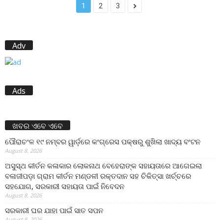
1
2
3
Adv
Ads
ଖବର ଏବେ ଏବେ
ପୌରାଚଂଳ ୧୯ ନମ୍ବର ୱାର୍ଡ଼ରେ କଂଗ୍ରେସ ପକ୍ଷରୁ ଶୁଖିଲା ଖାଦ୍ୟ ବଂଟନ
August 8, 2026
ଅସୁସ୍ଥ କୀର୍ତନ କଳାକାର ଲୋକନାଥ ବେହେରାଙ୍କ ସହାୟତାରେ ଆଗେଇଲା
ବଳାଜୀପଡ଼ା ଗ୍ରାମ କୀର୍ତନ ମଣ୍ଡଳୀ ରକ୍ତଦାନ ସହ ଚିକିତ୍ସା ଖର୍ଚ୍ଚରେ
ସହଯୋଗ, ସରକାରୀ ସହାୟତା ପାଇଁ ନିବେଦନ
August 8, 2026
ସରକାରୀ ଘର ଯାହା ପାଇଁ ସାତ ସପନ
August 8, 2026