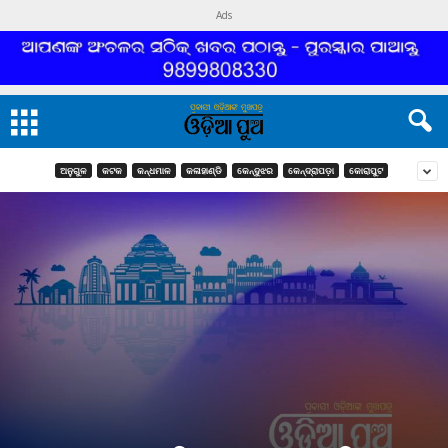
Ads
ଅନୁଗୁଳ
କଟକ
କନ୍ଧମାଳ
କଳାହାଣ୍ଡି
କେନ୍ଦୁଝର
କେନ୍ଦ୍ରାପଡ଼ା
କୋରାପୁଟ