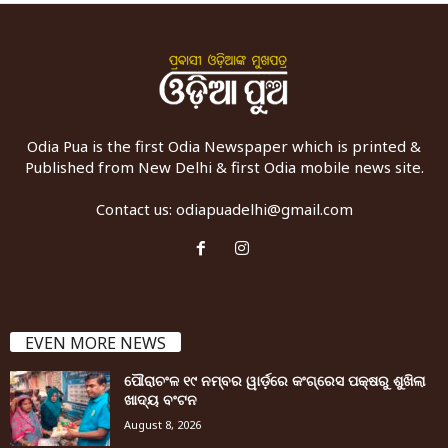
Odia Pua is the first Odia Newspaper which is printed &
Published from New Delhi & first Odia mobile news site.
Contact us:
odiapuadelhi@gmail.com
EVEN MORE NEWS
ପୌରାଚଂଳ ୧୯ ନମ୍ବର ୱାର୍ଡ଼ରେ କଂଗ୍ରେସ ପକ୍ଷରୁ ଶୁଖିଲା
ଖାଦ୍ୟ ବଂଟନ
August 8, 2026