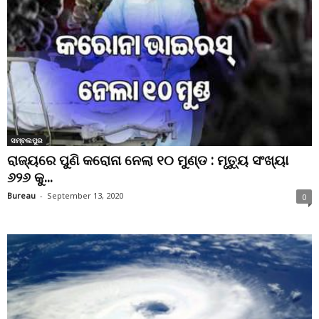
ସମ୍ବଲପୁର
ରାଜ୍ୟରେ ପୁଣି କରୋନା ନେଲା ୧୦ ମୁଣ୍ଡ : ମୃତ୍ୟୁ ସଂଖ୍ୟା
୬୨୬ କୁ...
Bureau
-
September 13, 2020
0