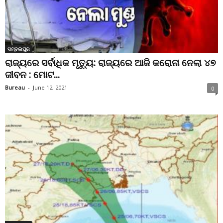
ସମ୍ବଲପୁର
ରାଜ୍ୟରେ ସର୍ବାଧିକ ମୃତ୍ୟୁ: ରାଜ୍ୟରେ ଆଜି କରୋନା ନେଲା ୪୭
ଜୀବନ : ମୋଟ...
Bureau
-
June 12, 2021
0