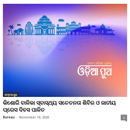
ସମ୍ବଲପୁର
କିଶୋରି ବାଳିକା ସ୍ବାସ୍ଥ୍ୟ ସଚେତନତା ଶିବିର ଓ ଜାତୀୟ
ପ୍ରେସ ଦିବସ ପାଳିତ
Bureau
-
November 16, 2020
0