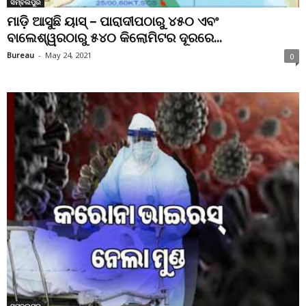
ସମ୍ବଲପୁର
ମାଡ଼ି ଆସୁଛି ୟାସ୍ – ପାରାଦୀପଠାରୁ ୪୫୦ ଏବଂ
ବାଲେଶ୍ୱରଠାରୁ ୫୪୦ କିଲୋମିଟର ଦୂରରେ...
Bureau
-
May 24, 2021
0
ସମ୍ବଲପୁର