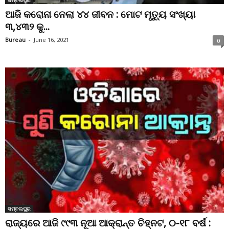
ଆଜି କରୋନା ନେଲା ୪୪ ଜୀବନ : ମୋଟ ମୃତ୍ୟୁ ସଂଖ୍ୟା
୩,୪୩୨ କୁ...
Bureau
-
June 16, 2021
0
ସମ୍ବଲପୁର
ରାଜ୍ୟରେ ଆଜି ୯୯୩ ନୂଆ ଆକ୍ରାନ୍ତ ଚିହ୍ନଟ, ୦-୧୮ ବର୍ଷ :