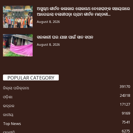
ଅସୁସ୍ଥ କୀର୍ତନ କଳାକାର ଲୋକନାଥ ବେହେରାଙ୍କ ସହାୟତାରେ
ଆଗେଇଲା ବଳାଜୀପଡ଼ା ଗ୍ରାମ କୀର୍ତନ ମଣ୍ଡଳୀ...
August 8, 2026
ସରକାରୀ ଘର ଯାହା ପାଇଁ ସାତ ସପନ
August 8, 2026
POPULAR CATEGORY
39170
ଜିଲ୍ଲା ପରିକ୍ରମା
24318
ଓଡ଼ିଶା
17127
ଭଦ୍ରକ
9169
ଜାତୀୟ
7541
Top News
6275
ରାଜନୀତି