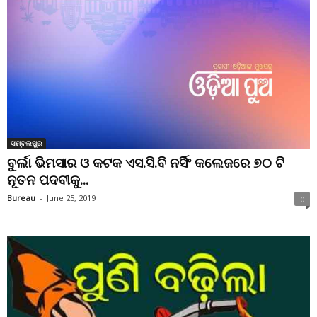
ସମ୍ବଲପୁର
ବୁର୍ଲା ଭିମସାର ଓ କଟକ ଏସ.ସି.ବି ନର୍ସିଂ କଲେଜରେ ୭୦ ଟି
ନୂତନ ପଦବୀକୁ...
Bureau
-
June 25, 2019
0