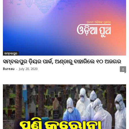
ସମ୍ବଲପୁର
ସମ୍ବଲପୁର ଡ଼ିୟର ପାର୍କ, ଅଣ୍ଡାରୁ ବାହାରିଲେ ୧୦ ଅଜଗର
Bureau
-
July 20, 2020
0