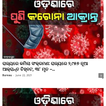
ସମ୍ବଲପୁର
ରାଜ୍ୟରେ କମିଲା ସଂକ୍ରମଣ: ରାଜ୍ୟରେ ୨,୯୫୭ ନୂଆ
ଆକ୍ରାନ୍ତ ଚିହ୍ନଟ, ୩୮ ମୃତ –...
Bureau
-
June 22, 2021
0