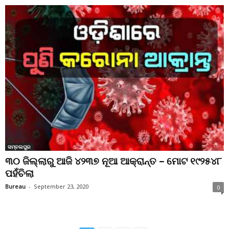
ସମ୍ବଲପୁର
୩୦ ଜିଲ୍ଲାରୁ ଆଜି ୪୨୩୭ ନୂଆ ଆକ୍ରାନ୍ତ – ମୋଟ ୧୯୨୫୪୮
ପହଁଚିଲା
Bureau
-
September 23, 2020
0