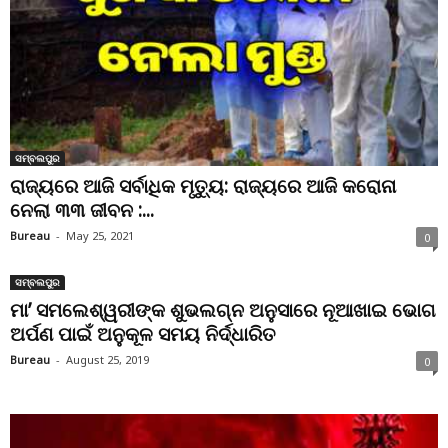
ସମ୍ବଲପୁର
ରାଜ୍ୟରେ ଆଜି ସର୍ବାଧିକ ମୃତ୍ୟୁ: ରାଜ୍ୟରେ ଆଜି କରୋନା
ନେଲା ୩୩ ଜୀବନ :...
Bureau
-
May 25, 2021
0
ସମ୍ବଲପୁର
ମା’ ସମଲେଶ୍ୱରୀଙ୍କ ଶୁଭଲଗ୍ନ ଅନୁସାରେ ନୂଆଖାଇ ଭୋଗ
ଅର୍ପଣ ପାଇଁ ଅନୁକୂଳ ସମୟ ନିର୍ଦ୍ଧାରିତ
Bureau
-
August 25, 2019
0