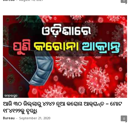
0
ସମ୍ବଲପୁର
ଆଜି ୩୦ ଜିଲ୍ଲାରୁ ୪୨୪୨ ନୂଆ କରୋନା ଆକ୍ରାନ୍ତ – ମୋଟ
୧୮୪୧୨୨କୁ ବୃଦ୍ଧି
Bureau
-
September 21, 2020
0