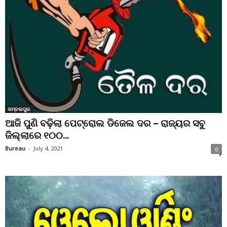
ସମ୍ବଲପୁର
ଆଜି ପୁଣି ବଢ଼ିଲା ପେଟ୍ରୋଲ ଡିଜେଲ ଦର – ରାଜ୍ୟର ସବୁ
ଜିଲ୍ଲାରେ ୧୦୦...
Bureau
-
July 4, 2021
0