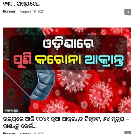
୧୩୮, ରାଜ୍ୟରେ...
Bureau
-
August 18, 2021
0
ସମ୍ବଲପୁର
ରାଜ୍ୟରେ ଆଜି ୧୦୪୧ ନୂଆ ଆକ୍ରାନ୍ତ ଚିହ୍ନଟ, ୬୪ ମୃତ୍ୟୁ –
ଜାଣନ୍ତୁ କେଉଁ...
Bureau
-
August 10, 2021