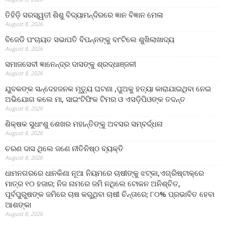
ତିହିଡି଼ ସରସ୍ୱତୀ ଶିଶୁ ବିଦ୍ୟାମନ୍ଦିରରେ ଜ୍ଞାନ ବିଜ୍ଞାନ ମେଳା
August 8, 2026
ବିଜେଡି ପଂଚାୟତ ସଭାପତି ବିପନ୍ନଙ୍କୁ ବାଂଟିଲେ ଶୁଖିଲାଖାଦ୍ୟ
August 8, 2026
ସମାଜସେବୀ ଜ୍ଞାନେନ୍ଦ୍ର ଦାସଙ୍କୁ ଶ୍ରଦ୍ଧାଞ୍ଜଳୀ
August 8, 2026
ଯୁବକଙ୍କ ସନ୍ଦେହଜନକ ମୃତ୍ୟୁ ଘଟଣା ,ପୁଅକୁ ହତ୍ୟା କାରାଯାଇଥିବା ନେଇ
ଅଭିଯୋଗ କଲେ ମା, ସାଇଂଟିଫିକ ଟିମର ଓ ଏସଡ଼ିପିଓଙ୍କ ତଦନ୍ତ
August 8, 2026
ଶିକ୍ଷକ ସୁଧାଂଶୁ ଶେଖର ମହାନ୍ତିଙ୍କୁ ଅବସର ସମ୍ବର୍ଦ୍ଧନା
August 8, 2026
ଚରଣ ଦାସ ଥିଲେ ଜଣେ ନୀତିନିଷ୍ଠ ବ୍ୟକ୍ତି
August 8, 2026
ଧାମନଗରରେ ଧାନକିଣା ନୂଆ ନିୟମରେ ଚାଷୀଙ୍କୁ ଝଟ୍‌କା,ଏଗ୍ରିଷ୍ଟାକ୍‌ରେ
ମାତ୍ର ୧୦ ହଜାର; ନିଜ ନାମରେ ଜମି ନଥିଲେ ଟୋକନ ଅନିଶ୍ଚିତ,
ପୂର୍ବପୁରୁଷଙ୍କ ଜମିରେ ଚାଷ କରୁଥିବା ଚାଷୀ ଚିନ୍ତାରେ; ୮୦% ପ୍ରଭାବିତ ହେବା
ଆଶଙ୍କା
August 8, 2026