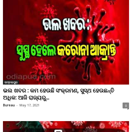
ସମ୍ବଲପୁର
ଭଲ ଖବର : କମ ହେଉଛି ସଂକ୍ରମଣ, ସୁସ୍ଥ ହେଉଛନ୍ତି
ଅଧିକ: ଆଜି ରାଜ୍ୟରୁ...
Bureau
-
May 17, 2021
0