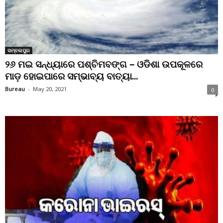
ସମ୍ବଲପୁର
୨୬ ମଇ ସନ୍ଧ୍ୟାରେ ପଶ୍ଚିମବଙ୍ଗ – ଓଡିଶା ଉପକୂଳରେ
ମାଡ଼ ହୋଇପାରେ ସମ୍ଭାବ୍ୟ ବାତ୍ୟା...
Bureau
-
May 20, 2021
0