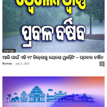
ସମ୍ବଲପୁର
ଆଜି ପାଇଁ ଏହି ୧୯ ଜିଲ୍ଲାକୁ ୟେଲୋ ୱାର୍ଣ୍ଣିଂ – ପ୍ରବଳ ବର୍ଷିବ
Bureau
-
July 5, 2021
0