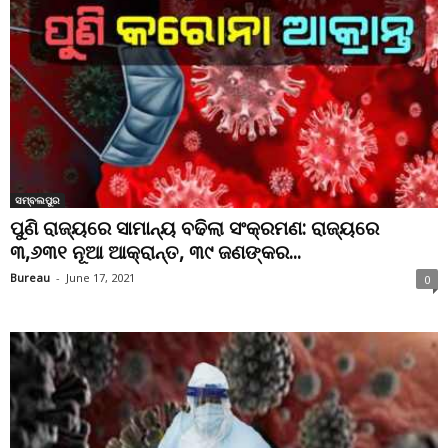
ସମ୍ବଲପୁର
ପୁଣି ରାଜ୍ୟରେ ସାମାନ୍ୟ ବଢିଲା ସଂକ୍ରମଣ: ରାଜ୍ୟରେ
୩,୬୩୧ ନୂଆ ଆକ୍ରାନ୍ତ, ୩୯ ଜଣଙ୍କର...
Bureau
-
June 17, 2021
0