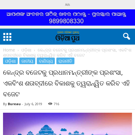
Ads
Home
ଓଡ଼ିଶା
କେନ୍ଦ୍ର ବଜେଟକୁ ପ୍ରଧାନମନ୍ତ୍ରୀଙ୍କ ପ୍ରଶଂସା, ଏକବିଂଶ
ଶତାବ୍ଦୀରେ ବିକାଶକୁ ତ୍ୱରାନ୍ୱିତ କରିବ ଏହି ବଜେଟ
ଓଡ଼ିଶା
ଜାତୀୟ
ବାଣିଜ୍ୟ
ରାଜନୀତି
କେନ୍ଦ୍ର ବଜେଟକୁ ପ୍ରଧାନମନ୍ତ୍ରୀଙ୍କ ପ୍ରଶଂସା,
ଏକବିଂଶ ଶତାବ୍ଦୀରେ ବିକାଶକୁ ତ୍ୱରାନ୍ୱିତ କରିବ ଏହି
ବଜେଟ
By
Bureau
-
July 6, 2019
716