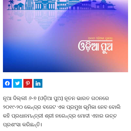
ନୂଆ ଦିଲ୍ଲୀ ୬-୭ (ଓଡ଼ିଆ ପୁଅ) ନୂତନ ଭାରତ ଗଠନରେ
୨୦୧୯-୨୦ କେନ୍ଦ୍ର ବଜେଟ ଏକ ପ୍ରମୁଖ ଭୂମିକା ନେବ ବୋଲି
କହି ପ୍ରଧାନମନ୍ତ୍ରୀ ଶ୍ରୀ ନରେନ୍ଦ୍ର ମୋଦୀ ଏହାର ଉଚ୍ଚ
ପ୍ରଶଂସା କରିଛନ୍ତି।