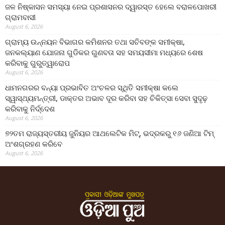
ଜଳ ନିଷ୍କାସନ ସମସ୍ୟା ନେଇ ପ୍ରଶାସନର ଦ୍ୱାରସ୍ତ ହେଲେ ବରାଳପୋଖରୀ
ଗ୍ରାମବାସୀ
August 6, 2026
ଗ୍ରାମ୍ୟ ଉନ୍ନୟନ ବିଭାଗର କମିଶନର ତଥା ସଚିବଙ୍କ ସମୀକ୍ଷା,
ଜନକଲ୍ୟାଣ ଯୋଜନା ଗୁଡିକର ଗୁଣବତା ସହ ସମୟସୀମା ମଧ୍ୟରେ ଶେଷ
କରିବାକୁ ଗୁରୁତ୍ୱାରୋପ
August 6, 2026
ଧାମନଗରର ବନ୍ୟା ପ୍ରଭାବିତ ଅଂଚଳର ସ୍ଥିତି ସମୀକ୍ଷା କଲେ
ସ୍ୱାସ୍ଥ୍ୟମନ୍ତ୍ରୀ, ଡାକ୍ତର ଅଭାବ ଦୂର କରିବା ସହ ଚିକିତ୍ସା ସେବା ସୁଦୃଢ଼
କରିବାକୁ ନିର୍ଦ୍ଦେଶ
August 6, 2026
୭୨ତମ ରାଜ୍ୟସ୍ତରୀୟ ଜୁନିୟର ଆଥଲେଟିକ ମିଟ୍‌, ଭଦ୍ରକରୁ ୧୬ ଜଣିଆ ଟିମ୍
ଅଂଶଗ୍ରହଣ କରିବେ
August 6, 2026