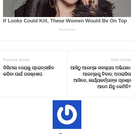
Previous article
Next article
ଡିଜିଟାଲ ଦେୟକୁ ପ୍ରୋତ୍ସାହିତ
ଆଜିଠୁ ଆରମ୍ଭ ସଦସ୍ୟତା ଅଭିଯାନ:
କରିବା ପାଇଁ ପଦକ୍ଷେପ
ଆରମ୍ଭରୁ ବିବାଦ; ଅପରାଜିତା
ଆସିବେ, କାର୍ଯ୍ୟକର୍ତ୍ତାଙ୍କ ପ୍ରଶ୍ନ
ଆମେ ଯିବୁ କେମିତି?