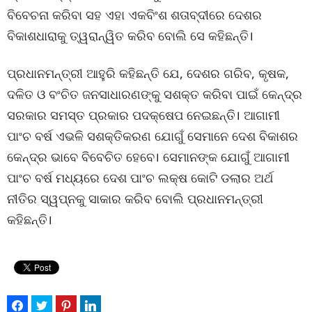
ବିବେଚନା କରିବା ସହ ଏହା ଏକବିଂଶ ଶତାବ୍ଦୀରେ ଦେଶର
ବିକାଶଧାରାକୁ ତ୍ୱରାନ୍ୱିତ କରିବ ବୋଲି ସେ କହିଛନ୍ତି।
ପ୍ରଧାନମନ୍ତ୍ରୀ ଆହୁରି କହିଛନ୍ତି ଯେ, ଦେଶର ଗରିବ, କୃଷକ,
ଦଳିତ ଓ ବଂଚିତ ଜନସାଧାରଣଙ୍କୁ ସଶକ୍ତ କରିବା ପାଇଁ କେନ୍ଦ୍ର
ସରକାର ସମସ୍ତ ପ୍ରକାର ପଦକ୍ଷେପ ନେଇଛନ୍ତି। ଆଗାମୀ
ପାଂଚ ବର୍ଷ ଏଭଳି ସଶକ୍ତିକରଣ ଯୋଗୁଁ ସେମାନେ ଦେଶ ବିକାଶର
କେନ୍ଦ୍ର ଭାବେ ବିବେଚିତ ହେବେ। ସେମାନଙ୍କ ଯୋଗୁଁ ଆଗାମୀ
ପାଂଚ ବର୍ଷ ମଧ୍ୟରେ ଦେଶ ପାଂଚ ଲକ୍ଷ କୋଟି ଡଲାର ଅର୍ଥ
ନୀତିର ସ୍ୱପ୍ନକୁ ସାକାର କରିବ ବୋଲି ପ୍ରଧାନମନ୍ତ୍ରୀ
କହିଛନ୍ତି।