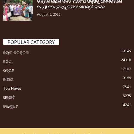
ଭଦ୍ରକ ଜିଲ୍ଲା ଦଳିତ ମହାସଂଘ ପକ୍ଷରୁ ଧାମନଗରରେ
ବନ୍ୟା ବିପନ୍ନଙ୍କୁ ରିଲିଫ ସାମଗ୍ରୀ ବଂଟନ
August 6, 2026
POPULAR CATEGORY
39145
ଜିଲ୍ଲା ପରିକ୍ରମା
24318
ଓଡ଼ିଶା
17102
ଭଦ୍ରକ
9169
ଜାତୀୟ
7541
Top News
6275
ରାଜନୀତି
4241
କେନ୍ଦୁଝର