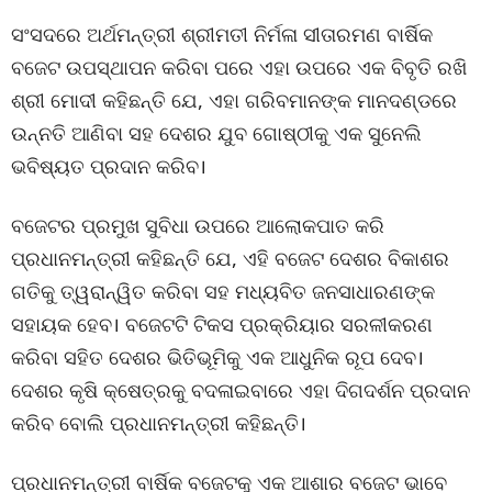
ସଂସଦରେ ଅର୍ଥମନ୍ତ୍ରୀ ଶ୍ରୀମତୀ ନିର୍ମଳା ସୀତାରମଣ ବାର୍ଷିକ
ବଜେଟ ଉପସ୍ଥାପନ କରିବା ପରେ ଏହା ଉପରେ ଏକ ବିବୃତି ରଖି
ଶ୍ରୀ ମୋଦୀ କହିଛନ୍ତି ଯେ, ଏହା ଗରିବମାନଙ୍କ ମାନଦଣ୍ଡରେ
ଉନ୍ନତି ଆଣିବା ସହ ଦେଶର ଯୁବ ଗୋଷ୍ଠୀକୁ ଏକ ସୁନେଲି
ଭବିଷ୍ୟତ ପ୍ରଦାନ କରିବ।
ବଜେଟର ପ୍ରମୁଖ ସୁବିଧା ଉପରେ ଆଲୋକପାତ କରି
ପ୍ରଧାନମନ୍ତ୍ରୀ କହିଛନ୍ତି ଯେ, ଏହି ବଜେଟ ଦେଶର ବିକାଶର
ଗତିକୁ ତ୍ୱରାନ୍ୱିତ କରିବା ସହ ମଧ୍ୟବିତ ଜନସାଧାରଣଙ୍କ
ସହାୟକ ହେବ। ବଜେଟଟି ଟିକସ ପ୍ରକ୍ରିୟାର ସରଳୀକରଣ
କରିବା ସହିତ ଦେଶର ଭିତିଭୂମିକୁ ଏକ ଆଧୁନିକ ରୂପ ଦେବ।
ଦେଶର କୃଷି କ୍ଷେତ୍ରକୁ ବଦଳାଇବାରେ ଏହା ଦିଗଦର୍ଶନ ପ୍ରଦାନ
କରିବ ବୋଲି ପ୍ରଧାନମନ୍ତ୍ରୀ କହିଛନ୍ତି।
ପ୍ରଧାନମନ୍ତ୍ରୀ ବାର୍ଷିକ ବଜେଟକୁ ଏକ ଆଶାର ବଜେଟ ଭାବେ