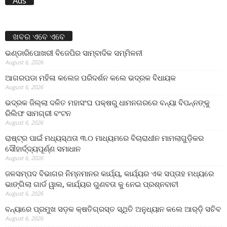
Ads
ଖବର ଏବେ ଏବେ
ଭଣ୍ଡାରିପୋଖରୀ ବିଜେପିର ସାମ୍ବାଦିକ ସମ୍ମିଳନୀ
August 6, 2026
ଆଗରପଡା ମହିଳା କଲେଜ ପରିଦର୍ଶନ କଲେ ଭଦ୍ରକ ବିଧାୟକ
August 6, 2026
ଭଦ୍ରକ ଜିଲ୍ଲା ଦଳିତ ମହାସଂଘ ପକ୍ଷରୁ ଧାମନଗରରେ ବନ୍ୟା ବିପନ୍ନଙ୍କୁ
ରିଲିଫ ସାମଗ୍ରୀ ବଂଟନ
August 6, 2026
ରାଷ୍ଟ୍ର ପାଇଁ ମଧ୍ୟସ୍ଥତା ୩.୦ ମାଧ୍ୟମରେ ବିଚାରାଧୀନ ମାମଲାଗୁଡ଼ିକର
ସୌହାର୍ଦ୍ଦ୍ୟପୂର୍ଣ୍ଣ ସମାଧାନ
August 6, 2026
ଜଳସମ୍ପଦ ବିଭାଗର ନିମ୍ନମାନର କାର୍ଯ୍ୟ, କାର୍ଯ୍ୟର ଏକ ସପ୍ତାହ ମଧ୍ୟରେ
ଭାଙ୍ଗିଲା ଗାର୍ଡ ୱାଲ, କାର୍ଯ୍ୟର ଗୁଣବତା କୁ ନେଇ ପ୍ରଶ୍ନବାଚୀ
August 6, 2026
ବନ୍ୟାରେ ପ୍ରମୁଖ ସଡ଼କ କ୍ଷତିଗ୍ରସ୍ତ ସ୍ଥିତି ଅନୁଧ୍ୟାନ କଲେ ଆର୍‌ଡ଼ି ସଚିବ
August 6, 2026