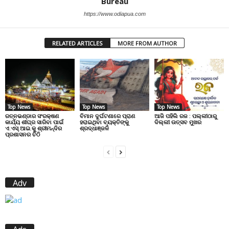
Bureau
https://www.odiapua.com
RELATED ARTICLES
MORE FROM AUTHOR
Top News
Top News
Top News
ରତ୍ନଭଣ୍ଡାର ସଂରକ୍ଷଣ
ବିମାନ ଦୁର୍ଘଟଣାରେ ପ୍ରାଣ
ଆଜି ପହିଲି ରଜ : ପଲ୍ଲୀଠାରୁ
କାର୍ଯ୍ୟ ଶୀଘ୍ର ସାରିବା ପାଇଁ
ହରାଇଥିବା ବ୍ୟକ୍ତିଙ୍କୁ
ଦିଲ୍ଲୀ ଉତ୍ସବ ମୁଖର
ଏ.ଏସ୍.ଆଇ.କୁ ଶ୍ରୀମନ୍ଦିର
ଶ୍ରଦ୍ଧାଞ୍ଜଳି
ପ୍ରଶାସନର ଚିଠି
Adv