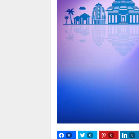
0
0
0
0