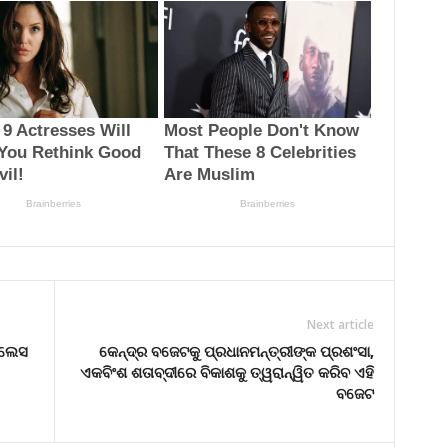
Next article
ସଲେସ
କେନ୍ଦ୍ର ବଜେଟକୁ ପ୍ରଧାନମନ୍ତ୍ରୀଙ୍କ ପ୍ରଶଂସା,
ଏକବିଂଶ ଶତାବ୍ଦୀରେ ବିକାଶକୁ ତ୍ୱରାନ୍ୱିତ କରିବ ଏହି
ବଜେଟ