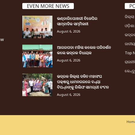
EVEN MORE NEWS
P
ଜିଲ୍ଲ
ଭଣ୍ଡାରିପୋଖରୀ ବିଜେପିର
ସାମ୍ବାଦିକ ସମ୍ମିଳନୀ
ଓଡ଼ିଶା
August 6, 2026
ଭଦ୍ର
ew
ଜାତୀ
ଆଗରପଡା ମହିଳା କଲେଜ ପରିଦର୍ଶନ
କଲେ ଭଦ୍ରକ ବିଧାୟକ
Top 
August 6, 2026
ରାଜନୀତ
କେନ୍ଦ
ଭଦ୍ରକ ଜିଲ୍ଲା ଦଳିତ ମହାସଂଘ
ପକ୍ଷରୁ ଧାମନଗରରେ ବନ୍ୟା
ବିପନ୍ନଙ୍କୁ ରିଲିଫ ସାମଗ୍ରୀ ବଂଟନ
August 6, 2026
Home