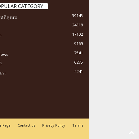
OPULAR CATEGORY
39145
ା ପରିକ୍ରମା
24318
17102
କ
9169
ୟ
7541
News
6275
ି
4241
ୁଝର
 Page
Contact us
Privacy Policy
Terms