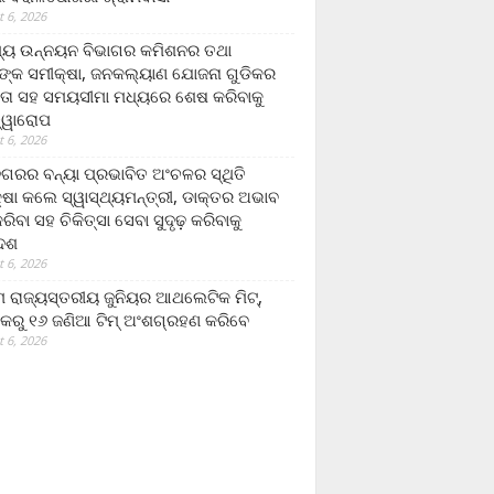
 6, 2026
ମ୍ୟ ଉନ୍ନୟନ ବିଭାଗର କମିଶନର ତଥା
ଙ୍କ ସମୀକ୍ଷା, ଜନକଲ୍ୟାଣ ଯୋଜନା ଗୁଡିକର
ତା ସହ ସମୟସୀମା ମଧ୍ୟରେ ଶେଷ କରିବାକୁ
ତ୍ୱାରୋପ
 6, 2026
ଗରର ବନ୍ୟା ପ୍ରଭାବିତ ଅଂଚଳର ସ୍ଥିତି
୍ଷା କଲେ ସ୍ୱାସ୍ଥ୍ୟମନ୍ତ୍ରୀ, ଡାକ୍ତର ଅଭାବ
ରିବା ସହ ଚିକିତ୍ସା ସେବା ସୁଦୃଢ଼ କରିବାକୁ
ଦେଶ
 6, 2026
 ରାଜ୍ୟସ୍ତରୀୟ ଜୁନିୟର ଆଥଲେଟିକ ମିଟ୍‌,
କରୁ ୧୬ ଜଣିଆ ଟିମ୍ ଅଂଶଗ୍ରହଣ କରିବେ
 6, 2026