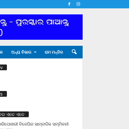
ଳ
ଅନ୍ୟ ବିଭାଗ
ରାମ ମନ୍ଦିର
v
s
ବର ଏବେ ଏବେ
ାରିପୋଖରୀ ବିଜେପିର ସାମ୍ବାଦିକ ସମ୍ମିଳନୀ