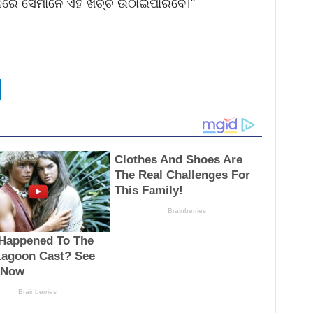
ରେ ସେମାନେ ଏହି ଖର୍ଚ୍ଚ ଉଠାଇପାରିବେ।”