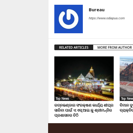
Bureau
https://www.odiapua.com
RELATED ARTICLES
MORE FROM AUTHOR
Top News
Top New
ରତ୍ନଭଣ୍ଡାର ସଂରକ୍ଷଣ କାର୍ଯ୍ୟ ଶୀଘ୍ର
ବିମାନ ଦ
ସାରିବା ପାଇଁ ଏ.ଏସ୍.ଆଇ.କୁ ଶ୍ରୀମନ୍ଦିର
ବ୍ୟକ୍ତିଙ
ପ୍ରଶାସନର ଚିଠି