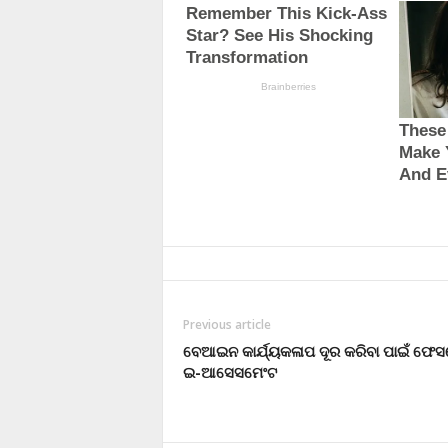
Previous article
ବେଆଇନ କାର୍ଯ୍ୟକଳାପ ଦୂର କରିବା ପାଇଁ ଫେ
ଇ-ଆସେସମେଂଟ