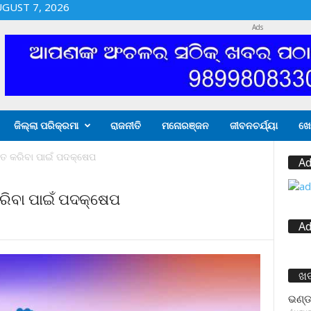
UGUST 7, 2026
Ads
ଜିଲ୍ଲା ପରିକ୍ରମା
ରାଜନୀତି
ମନୋରଞ୍ଜନ
ଜୀବନଚର୍ଯ୍ୟା
ଖେ
ହିତ କରିବା ପାଇଁ ପଦକ୍ଷେପ
Ad
କରିବା ପାଇଁ ପଦକ୍ଷେପ
Ad
ଖ
ଭଣ୍ଡ