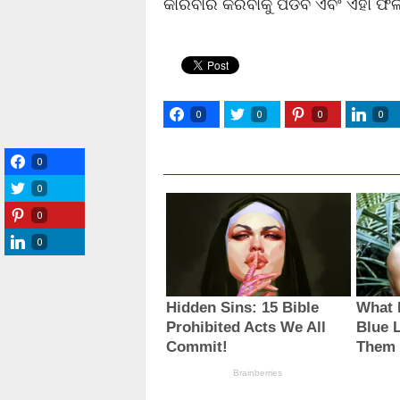
କାରବାର କରିବାକୁ ପଡିବ ଏବଂ ଏହା ଫଳ
0
0
0
0
0
0
0
0