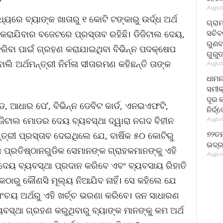
August
୍ୟରେ ବ୍ୟାଙ୍କ ଖାତାରୁ ୧ କୋଟି ଟଙ୍କାରୁ ଉର୍ଦ୍ଧ ଅର୍ଥ
ଗ୍ରା
ସଚିବ
କରାଯିବାର ବଜେଟରେ ପ୍ରସ୍ତାବ ରହିଛି। ଡିଜିଟାଲ ଦେୟ,
ଗୁଣବ
କରିବା ପାଇଁ ଗ୍ରହଣ କରାଯାଇଥିବା ବିଭିନ୍ନ ପଦକ୍ଷେପ
ଗୁରୁ
ି ଅର୍ଥମନ୍ତ୍ରୀ ନିର୍ମଳା ସୀତାରମଣ କହିଛନ୍ତି ତାଙ୍କ
August
ଧାମନ
ସମୀକ
ଦୂର କ
 ଆଧାର ପେ’, ବିଭିନ୍ନ ଡେବିଟ କାର୍ଡ, ଏନଇଏଫଟି,
ନିର୍ଦ୍
ଡିଜିଟାଲ ମୋଡର ଦେୟ ବ୍ୟବସ୍ଥା ଦ୍ୱାରା ନଗଦ ବିହୀନ
August
୭୨ତମ
ନ୍ତ୍ରୀ ପ୍ରସ୍ତାବ ଦେଇଥିଲେ ଯେ, ବାର୍ଷିକ ୫୦ କୋଟିରୁ
ଭଦ୍ର
କ ପ୍ରତିଷ୍ଠାନଗୁଡିକ ସେମାନଙ୍କ ଗ୍ରାହକମାନଙ୍କୁ ଏହି
August
ର ଦେୟ ବ୍ୟବସ୍ଥା ପ୍ରଦାନ କରିବେ ଏବଂ ବ୍ୟବସାୟ ରିହାତି
କଠାରୁ କୌଣସି ମୂଲ୍ୟ ନିଆଯିବ ନାହିଁ। ସେ କହିଲେ ଯେ
ଚୟ ଅର୍ଥରୁ ଏହି ଖର୍ଚ୍ଚ ଭରଣା କରିବେ। ଜନ ସାଧାରଣ
ବସ୍ଥା ଗ୍ରହଣ କରୁଥିବାରୁ ବ୍ୟାଙ୍କ ମାନଙ୍କୁ କମ ଅର୍ଥ