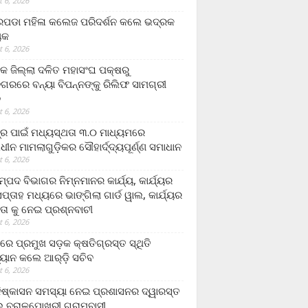
 6, 2026
ଡା ମହିଳା କଲେଜ ପରିଦର୍ଶନ କଲେ ଭଦ୍ରକ
ୟକ
 6, 2026
କ ଜିଲ୍ଲା ଦଳିତ ମହାସଂଘ ପକ୍ଷରୁ
ଗରରେ ବନ୍ୟା ବିପନ୍ନଙ୍କୁ ରିଲିଫ ସାମଗ୍ରୀ
ନ
 6, 2026
ଟ୍ର ପାଇଁ ମଧ୍ୟସ୍ଥତା ୩.୦ ମାଧ୍ୟମରେ
ାଧୀନ ମାମଲାଗୁଡ଼ିକର ସୌହାର୍ଦ୍ଦ୍ୟପୂର୍ଣ୍ଣ ସମାଧାନ
 6, 2026
୍ପଦ ବିଭାଗର ନିମ୍ନମାନର କାର୍ଯ୍ୟ, କାର୍ଯ୍ୟର
୍ତାହ ମଧ୍ୟରେ ଭାଙ୍ଗିଲା ଗାର୍ଡ ୱାଲ, କାର୍ଯ୍ୟର
ତା କୁ ନେଇ ପ୍ରଶ୍ନବାଚୀ
 6, 2026
ାରେ ପ୍ରମୁଖ ସଡ଼କ କ୍ଷତିଗ୍ରସ୍ତ ସ୍ଥିତି
୍ୟାନ କଲେ ଆର୍‌ଡ଼ି ସଚିବ
 6, 2026
ିଷ୍କାସନ ସମସ୍ୟା ନେଇ ପ୍ରଶାସନର ଦ୍ୱାରସ୍ତ
 ବରାଳପୋଖରୀ ଗ୍ରାମବାସୀ