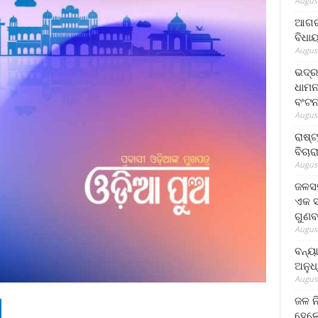
August
ଆଗରପ
ବିଧା
August
ଭଦ୍ର
ଧାମନ
ବଂଟ
August
ରାଷ୍
ବିଚାର
August
ଜଳସମ
ଏକ ସପ
ଗୁଣବ
August
ବନ୍ୟ
ଅନୁଧ
August
ଜଳ ନ
ହେଲେ