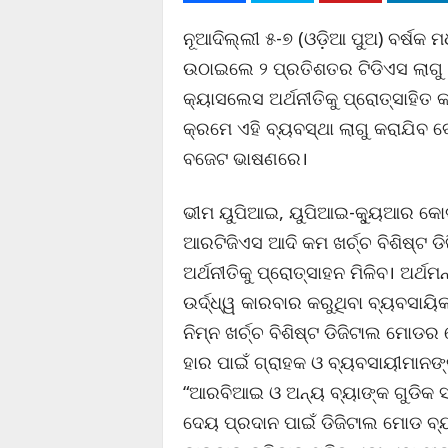
ନୂଆଦିଲ୍ଲୀ ୫-୭ (ଓଡ଼ିଆ ପୁଅ) ବର୍ଷକ ମଧ
ଉଠାଇଲେ ୨ ପ୍ରତିଶତର ଟିଡିଏସ ଲାଗୁ 
କ୍ୟାସଲେସ ଅର୍ଥନୀତିକୁ ପ୍ରୋତ୍ସାହିତ 
କ୍ରମେ ଏହି ବ୍ୟବସ୍ଥା ଲାଗୁ କରାଯିବ ବୋଲ
ବଜେଟ ଭାଷଣରେ।
ଭୀମ ୟୁପିଆଇ, ୟୁପିଆଇ-କ୍ୟୁଆର କୋଡ,
ଆରଟିଜିଏସ ଆଦି କମ ଖର୍ଚ୍ଚ ବିଶିଷ୍ଟ 
ଅର୍ଥନୀତିକୁ ପ୍ରୋତ୍ସାହନ ମିଳିବ। ଅର୍ଥମ
ଉର୍ଦ୍ଧ୍ୱ କାରବାର କରୁଥିବା ବ୍ୟବସାୟି
ନିମ୍ନ ଖର୍ଚ୍ଚ ବିଶିଷ୍ଟ ଡିଜିଟାଲ ମୋଡ
ହାର ପାଇଁ ଗ୍ରାହକ ଓ ବ୍ୟବସାୟୀମାନଙ୍
“ଆରବିଆଇ ଓ ଅନ୍ୟ ବ୍ୟାଙ୍କ ଗୁଡିକ ସଂ
ଦେୟ ପ୍ରଦାନ ପାଇଁ ଡିଜିଟାଲ ମୋଡ ବ୍ୟ