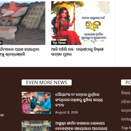
s
Top News
ୁର୍ଘଟଣାରେ ପ୍ରାଣ ହରାଇଥିବା
ଆଜି ପହିଲି ରଜ : ପଲ୍ଲୀଠାରୁ ଦିଲ୍ଲୀ
୍କୁ ଶ୍ରଦ୍ଧାଞ୍ଜଳି
ଉତ୍ସବ ମୁଖର
EVEN MORE NEWS
P
ଜିଲ୍ଲ
ପୌରାଚଂଳ ୧୯ ନମ୍ବର ୱାର୍ଡ଼ରେ
କଂଗ୍ରେସ ପକ୍ଷରୁ ଶୁଖିଲା ଖାଦ୍ୟ
ଓଡ଼ିଶା
ବଂଟନ
ଭଦ୍ର
August 8, 2026
ew
ଜାତୀ
ଅସୁସ୍ଥ କୀର୍ତନ କଳାକାର ଲୋକନାଥ
Top 
ବେହେରାଙ୍କ ସହାୟତାରେ ଆଗେଇଲା