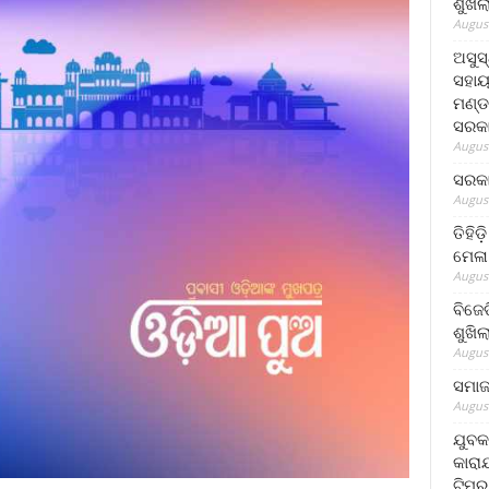
ଶୁଖି
August
ଅସୁସ
ସହାୟ
ମଣ୍ଡ
ସରକା
August
ସରକା
August
ତିହିଡ
ମେଳା
August
ବିଜେ
ଶୁଖି
August
ସମାଜସ
August
ଯୁବକ
କାରା
ଟିମର