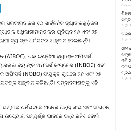
August
ଶିକ୍
ସମ୍ବର
୍ଦ୍ର ସରକାରଙ୍କର ୧୦ ସାର୍ବଜନିକ ବ୍ୟାଙ୍କଗୁଡ଼ିକର
August
ବ୍ୟାଙ୍କ ଅଧିକାରୀମାନଙ୍କର ୟୁନିୟନ ୨୬ ଏବଂ ୨୭
ଚରଣ 
August
ାପୀ ବ୍ୟାଙ୍କ ଧର୍ମଘଟର ଆହ୍ଵାନ ଦେଇଛନ୍ତି।
ଧାମନ
ଝଟ୍‌କ
ଯନ (AIBOC), ଅଲ ଇଣ୍ଡିଆ ବ୍ୟାଙ୍କ ଅଫିସର୍ସ
ଜମି 
ାସନାଲ ବ୍ୟାଙ୍କ ଅଫିସର୍ସ କଂଗ୍ରେସ (INBOC) ଏବଂ
ଜମିରେ
ପ୍ରଭ
କ ଅଫିସର୍ସ (NOBO) ସଂଯୁକ୍ତ ରୂପରେ ୨୬ ଏବଂ ୨୭
August
ଘଟଙ୍କ ଆହ୍ଵାନ କରିଛନ୍ତି। ସମ୍ବାଦଦାତାଙ୍କୁ ଏହି
୮ ଘଣ୍ଟାର ଧର୍ମଘଟରେ ଅନେକ ଅନ୍ୟ ସଂଘ ଏବଂ ସଂଗଠନ
ଗ ଉଦ୍ୟୋଗ ସମ୍ପୂର୍ଣ୍ଣ ଭାବରେ ବନ୍ଦ ରହିବ ବୋଲି