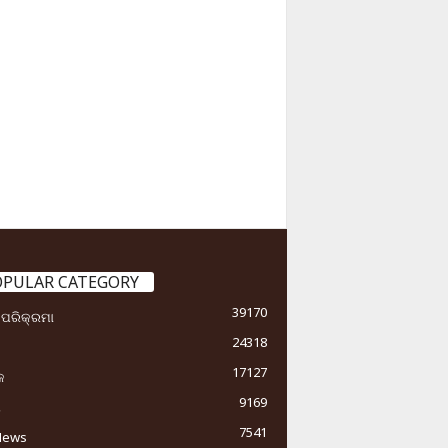
OPULAR CATEGORY
39170
ା ପରିକ୍ରମା
24318
17127
କ
9169
ୟ
7541
News