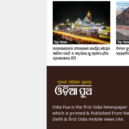
Top News
Top New
ରତ୍ନଭଣ୍ଡାର ସଂରକ୍ଷଣ କାର୍ଯ୍ୟ ଶୀଘ୍ର
ବିମାନ ଦ
ସାରିବା ପାଇଁ ଏ.ଏସ୍.ଆଇ.କୁ ଶ୍ରୀମନ୍ଦିର
ବ୍ୟକ୍ତିଙ
ପ୍ରଶାସନର ଚିଠି
Odia Pua is the first Odia Newspaper
which is printed & Published from N
Delhi & first Odia mobile news site.