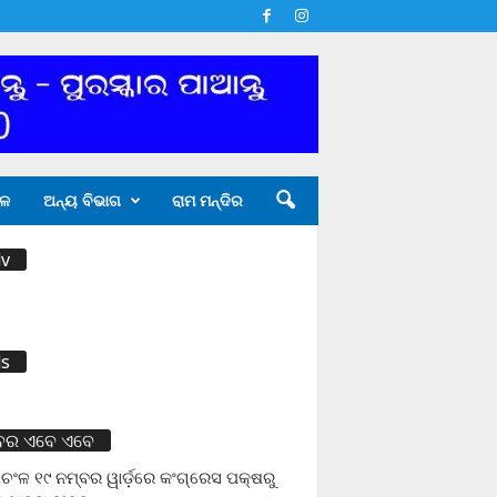
ଳ
ଅନ୍ୟ ବିଭାଗ
ରାମ ମନ୍ଦିର
v
s
ବର ଏବେ ଏବେ
ଚଂଳ ୧୯ ନମ୍ବର ୱାର୍ଡ଼ରେ କଂଗ୍ରେସ ପକ୍ଷରୁ