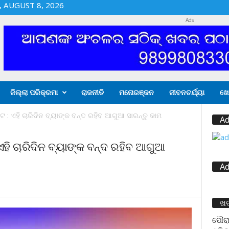
 AUGUST 8, 2026
Ads
ଜିଲ୍ଲା ପରିକ୍ରମା
ରାଜନୀତି
ମନୋରଞ୍ଜନ
ଜୀବନଚର୍ଯ୍ୟା
ଖେ
ଟ : ଏହି ଚାରିଦିନ ବ୍ୟାଙ୍କ ବନ୍ଦ ରହିବ ଆଗୁଆ ସାରନ୍ତୁ କାମ
Ad
ଏହି ଚାରିଦିନ ବ୍ୟାଙ୍କ ବନ୍ଦ ରହିବ ଆଗୁଆ
Ad
ଖ
ପୌରା