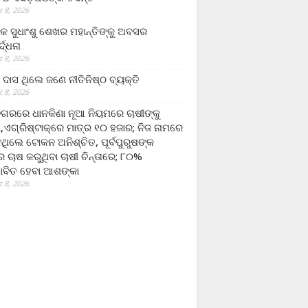
 8, 2026
ଷକ ସୁଧାଂଶୁ ଶେଖର ମହାନ୍ତିଙ୍କୁ ଅବସର
୍ଦ୍ଧନା
 8, 2026
ଦାସ ଥିଲେ ଜଣେ ନୀତିନିଷ୍ଠ ବ୍ୟକ୍ତି
 8, 2026
ଗରରେ ଧାନକିଣା ନୂଆ ନିୟମରେ ଚାଷୀଙ୍କୁ
ା,ଏଗ୍ରିଷ୍ଟାକ୍‌ରେ ମାତ୍ର ୧୦ ହଜାର; ନିଜ ନାମରେ
ନଥିଲେ ଟୋକନ ଅନିଶ୍ଚିତ, ପୂର୍ବପୁରୁଷଙ୍କ
 ଚାଷ କରୁଥିବା ଚାଷୀ ଚିନ୍ତାରେ; ୮୦%
ାବିତ ହେବା ଆଶଙ୍କା
 8, 2026