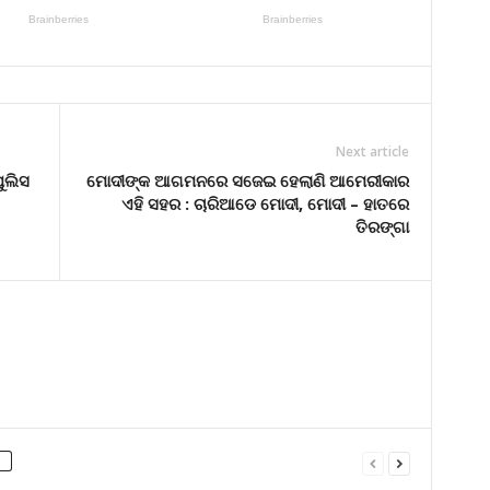
Next article
ୁଲିସ
ମୋଦୀଙ୍କ ଆଗମନରେ ସଜେଇ ହେଲାଣି ଆମେରୀକାର
ଏହି ସହର : ଚାରିଆଡେ ମୋଦୀ, ମୋଦୀ – ହାତରେ
ତିରଙ୍ଗା