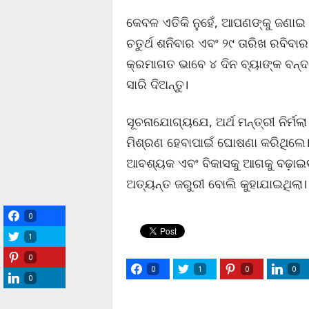
କେବଳ ଏତିକି ନୁହେଁ, ଆପଣଙ୍କୁ ଜଣାଇ ଦ
ଚତୁର୍ଥ ଶନିବାର ଏବଂ ୨୯ ତାରିଖ ରବିବ
କ୍ରମାଗତ ଭାବେ ୪ ଦିନ ବ୍ୟାଙ୍କ ବନ
ସାରି ଦିଅନ୍ତୁ।
ସୂଚନାଯୋଗ୍ୟଯେ, ଅର୍ଥ ମନ୍ତ୍ରୀ ନିର୍
ମିଶ୍ରଣ ହେବାପାଇଁ ଘୋଷଣା କରିଥିଲେ। ପା
ଆବଶ୍ୟକ ଏବଂ ବିକାସକୁ ଆଗକୁ ବଢ଼ାଇବ
ଅତ୍ୟନ୍ତ ଜରୁରୀ ବୋଲି କୁହାଯାଇଥିଲା।
0
1
0
0
1
0
0
0