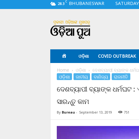
C
BHUBANESWAR
SATURDAY,
28.3
O
d
i
a
p
u
a
ଓଡ଼ିଶା
COVID OUTBREAK
.
c
Home
ଓଡ଼ିଶା
ଦେଶବ୍ୟାପୀ ବ୍ୟାଙ୍କ ଧର୍ମଘ
o
ଓଡ଼ିଶା
ଜାତୀୟ
ବାଣିଜ୍ୟ
ରାଜନୀତି
m
ଦେଶବ୍ୟାପୀ ବ୍ୟାଙ୍କ ଧର୍ମଘଟ : 
ସାରନ୍ତୁ କାମ
By
Bureau
-
September 13, 2019
751