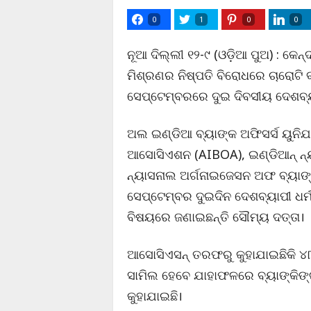
0
1
0
0
ନୂଆ ଦିଲ୍ଲୀ ୧୨-୯ (ଓଡ଼ିଆ ପୁଅ) : କେନ
ମିଶ୍ରଣର ନିଷ୍ପତି ବିରୋଧରେ ଚାରୋଟି 
ସେପ୍ଟେମ୍ବରରେ ଦୁଇ ଦିବସୀୟ ଦେଶବ୍ୟ
ଅଲ ଇଣ୍ଡିଆ ବ୍ୟାଙ୍କ ଅଫିସର୍ସ ୟୁନି
ଆସୋସିଏଶନ (AIBOA), ଇଣ୍ଡିଆନ୍ ନ୍ୟ
ନ୍ୟାସନାଲ ଅର୍ଗନାଇଜେସନ ଅଫ ବ୍ୟାଙ୍
ସେପ୍ଟେମ୍ବର ଦୁଇଦିନ ଦେଶବ୍ୟାପୀ ଧର୍ମ
ବିଷୟରେ ଜଣାଇଛନ୍ତି ସୌମ୍ୟ ଦତ୍ତା।
ଆସୋସିଏସନ୍ ତରଫରୁ କୁହାଯାଇଛିକି ୪
ସାମିଲ ହେବେ ଯାହାଫଳରେ ବ୍ୟାଙ୍କିଙ୍
କୁହାଯାଇଛି।