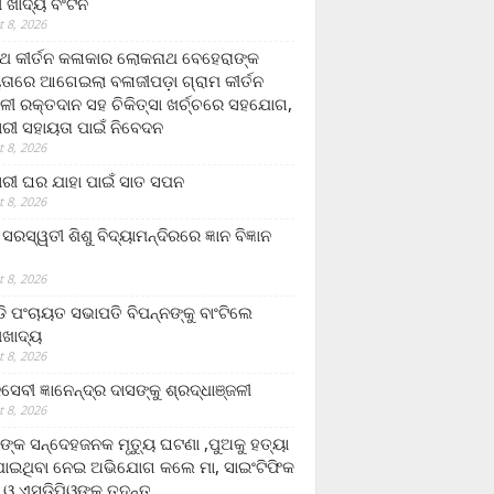
ଲା ଖାଦ୍ୟ ବଂଟନ
 8, 2026
୍ଥ କୀର୍ତନ କଳାକାର ଲୋକନାଥ ବେହେରାଙ୍କ
ତାରେ ଆଗେଇଲା ବଳାଜୀପଡ଼ା ଗ୍ରାମ କୀର୍ତନ
ଳୀ ରକ୍ତଦାନ ସହ ଚିକିତ୍ସା ଖର୍ଚ୍ଚରେ ସହଯୋଗ,
ରୀ ସହାୟତା ପାଇଁ ନିବେଦନ
 8, 2026
ରୀ ଘର ଯାହା ପାଇଁ ସାତ ସପନ
 8, 2026
ି଼ ସରସ୍ୱତୀ ଶିଶୁ ବିଦ୍ୟାମନ୍ଦିରରେ ଜ୍ଞାନ ବିଜ୍ଞାନ
 8, 2026
ଡି ପଂଚାୟତ ସଭାପତି ବିପନ୍ନଙ୍କୁ ବାଂଟିଲେ
ଲାଖାଦ୍ୟ
 8, 2026
େବୀ ଜ୍ଞାନେନ୍ଦ୍ର ଦାସଙ୍କୁ ଶ୍ରଦ୍ଧାଞ୍ଜଳୀ
 8, 2026
ଙ୍କ ସନ୍ଦେହଜନକ ମୃତ୍ୟୁ ଘଟଣା ,ପୁଅକୁ ହତ୍ୟା
ଯାଇଥିବା ନେଇ ଅଭିଯୋଗ କଲେ ମା, ସାଇଂଟିଫିକ
 ଓ ଏସଡ଼ିପିଓଙ୍କ ତଦନ୍ତ