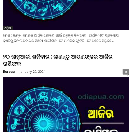
ଓଡ଼ିଶା
ମେଷ : ଲମ୍ବା ସମୟର ଆର୍ଥିକ ଯୋଜନା ପାଇଁ ଅନୁକୂଳ ଦିନ ଅଟେ। ଆର୍ଥିକ ଏବଂ ବ୍ୟବସାୟ
ଦୃଷ୍ଟିରୁ ଦିନ ଲାଭଦାୟକ ଅଟେ। ଶାରୀରିକ ଏବଂ ମାନସିକ ଫୂର୍ତ୍ତି ଏବଂ ସତେଜ ଅନୁଭବ...
୨୦ ଜାନୁଆରୀ ଶନିବାର : ଜାଣନ୍ତୁ ଆପଣଙ୍କର ଆଜିର
ରାଶିଫଳ
Bureau
-
January 20, 2024
0