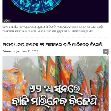
ଓଡ଼ିଶା
ମେଷ : ଆର୍ଥିକ ଏବଂ ବ୍ୟବସାୟ ରୂପରେ ଆଜିର ଦିନ ଲାଭଦାୟକ ଅଟେ। ଲମ୍ବା ସମୟର ଆର୍ଥିକ
ଆୟୋଜନ ମଧ୍ୟ କରି ପାରିବେ। ଶରୀର ଏବଂ ମନ ସୁସ୍ଥ ରହିବ। ମିତ୍ରମାନଙ୍କ ଏବଂ...
ଅସାବଧାନତା ବଶତଃ ୬୨ ଆସନରେ ବାଜି ମାରିନେବ ବିଜେପି
Bureau
-
January 21, 2024
0