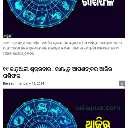
ଓଡ଼ିଶା
ମେଷ : ସ୍ଵାସ୍ଥ୍ୟ ଭଲ ରହିବ। ମାନସିକ ରୂପରେ ପ୍ରସନ୍ନତା ରହିବ। ସାହିତ୍ୟ କଳା କ୍ଷେତ୍ରରେ
ମଧ୍ୟ ଆପଣ ନିଜର ସୃଜନାତ୍ମକତା ପ୍ରସ୍ତୁତ କରିବେ। ଘରେ ଶାନ୍ତିପୂର୍ଣ୍ଣ ବାତାବରଣ ରହିବ।
ଦୈନିକ କାର୍ଯ୍ୟଗୁଡ଼ିକରେ...
୧୯ ଜାନୁଆରୀ ଶୁକ୍ରବାର : ଜାଣନ୍ତୁ ଆପଣଙ୍କର ଆଜିର
ରାଶିଫଳ
Bureau
-
January 19, 2024
0