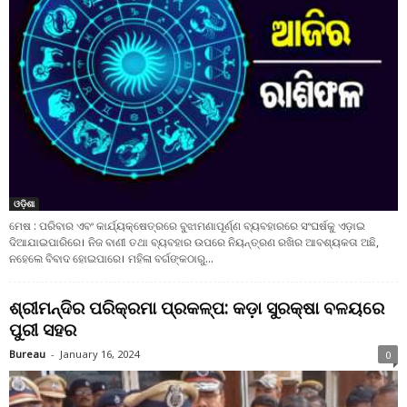
ଓଡ଼ିଶା
ମେଷ : ପରିବାର ଏବଂ କାର୍ଯ୍ୟକ୍ଷେତ୍ରରେ ବୁଝାମଣାପୂର୍ଣ୍ଣ ବ୍ୟବହାରରେ ସଂଘର୍ଷକୁ ଏଡ଼ାଇ
ଦିଆଯାଇପାରିରେ। ନିଜ ବାଣୀ ତଥା ବ୍ୟବହାର ଉପରେ ନିୟନ୍ତ୍ରଣ ରଖିର ଆବଶ୍ୟକତା ଅଛି,
ନହେଲେ ବିବାଦ ହୋଇପାରେ। ମହିଳା ବର୍ଗଙ୍କଠାରୁ...
ଶ୍ରୀମନ୍ଦିର ପରିକ୍ରମା ପ୍ରକଳ୍ପ: କଡ଼ା ସୁରକ୍ଷା ବଳୟରେ
ପୁରୀ ସହର
Bureau
-
January 16, 2024
0