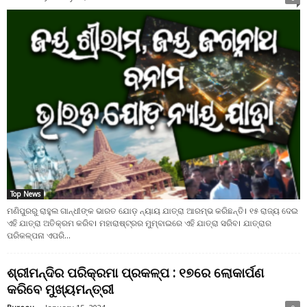
Top News
ମଣିପୁରରୁ ରାହୁଲ ଗାନ୍ଧୀଙ୍କ ଭାରତ ଯୋଡ଼ ନ୍ୟାୟ ଯାତ୍ରା ଆରମ୍ଭ କରିଛନ୍ତି। ୧୫ ରାଜ୍ୟ ଦେଇ
ଏହି ଯାତ୍ରା ଅତିକ୍ରମ କରିବ। ମହାରାଷ୍ଟ୍ରର ମୁମ୍ବାଇରେ ଏହି ଯାତ୍ରା ସରିବ। ଯାତ୍ରାର
ପରିକଳ୍ପନା ଏପରି...
ଶ୍ରୀମନ୍ଦିର ପରିକ୍ରମା ପ୍ରକଳ୍ପ : ୧୭ରେ ଲୋକାର୍ପଣ
କରିବେ ମୁଖ୍ୟମନ୍ତ୍ରୀ