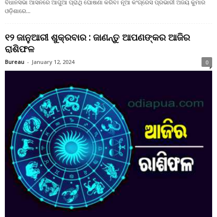
ବିଧାନସଭା ଆସନରେ ଆଗୁଆ ପ୍ରାଥି ଘୋଷଣା କରିବ। ନୂଆ କଂଗ୍ରେସ ପ୍ରଭାରୀ ଅଜୟ କୁମାର
ଓଡ଼ିଶାରେ...
୧୨ ଜାନୁଆରୀ ଶୁକ୍ରବାର : ଜାଣନ୍ତୁ ଆପଣଙ୍କର ଆଜିର
ରାଶିଫଳ
Bureau
-
January 12, 2024
0