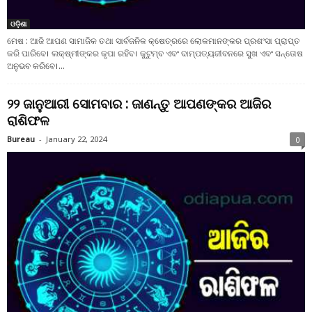
ଓଡ଼ିଶା
ମେଷ : ଆଜି ଆପଣ ସାମାଜିକ ତଥା ସାର୍ବଜନିକ କ୍ଷେତ୍ରରେ ଲୋକମାନଙ୍କର ପ୍ରଶଂସା ପ୍ରାପ୍ତ
କରି ପାରିବେ। ଲକ୍ଷ୍ମୀଙ୍କର କୃପା ରହିବ। କୁଟୁମ୍ବ ଏବଂ ଦାମ୍ପତ୍ୟଜୀବନରେ ସୁଖ ଏବଂ ସନ୍ତୋଷ
ଅନୁଭବ କରିବେ।...
୨୨ ଜାନୁଆରୀ ସୋମବାର : ଜାଣନ୍ତୁ ଆପଣଙ୍କର ଆଜିର
ରାଶିଫଳ
Bureau
-
January 22, 2024
0