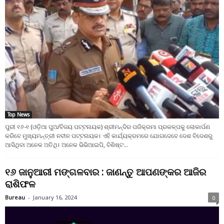
Top News
ପୁରୀ ୧୬-୧ (ଓଡ଼ିଆ ପୁଅ/ବିଜୟ ପଟ୍ଟନାୟକ) ଶ୍ରୀମନ୍ଦିର ପରିକ୍ରମା ପ୍ରକଳ୍ପକୁ ଲୋକାର୍ପଣ
କରିବେ ମୁଖ୍ୟମନ୍ତ୍ରୀ ନବୀନ ପଟ୍ଟନାୟକ। ଏହି କାର୍ଯ୍ୟକ୍ରମରେ ଯୋଗଦେବେ ଦେଶ ବିଦେଶରୁ
ଆସିଥିବା ଅନେକ ଅତିଥି। ଅନେକ ଭିଭିଆଇପି, ବିଶିଷ୍ଟ...
୧୬ ଜାନୁଆରୀ ମଙ୍ଗଳବାର : ଜାଣନ୍ତୁ ଆପଣଙ୍କର ଆଜିର
ରାଶିଫଳ
Bureau
-
January 16, 2024
0