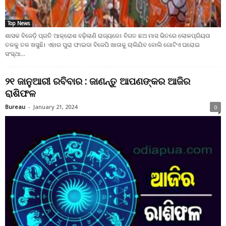
Top News
ଶାସକ ବିଜେଡ଼ି ପ୍ରତି ଆକ୍ରୋଶ ବଢ଼ିଲାଣି ରାଜ୍ୟରେ। ବିଗତ ଛଅ ମାସ ଭିତରେ ଲୋକପ୍ରିୟତା
ତଳକୁ ତଳ ଖସୁଛି। ଏହାର ପୁରା ଫାଇଦା ବିଜେପି ଖାତାକୁ ଚାଲିଯିବ ବୋଲି ଗୋଟିଏ ଘରୋଇ
ସଂସ୍ଥା...
୨୧ ଜାନୁଆରୀ ରବିବାର : ଜାଣନ୍ତୁ ଆପଣଙ୍କର ଆଜିର
ରାଶିଫଳ
Bureau
-
January 21, 2024
0