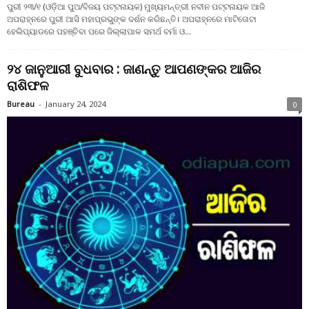
ପୁରୀ ୨୩/୧ (ଓଡ଼ିଆ ପୁଅ/ବିଜୟ ପଟ୍ଟନାୟକ) ମୁଖ୍ୟମନ୍ତ୍ରୀ ନବୀନ ପଟ୍ଟନାୟକ ଆଜି
ଅପରାହ୍ନରେ ପୁରୀ ଆସି ମହାପ୍ରଭୁଙ୍କ ଦର୍ଶନ କରିଛନ୍ତି। ଅପରାହ୍ନରେ ମାଟିତୋଟା
ହେଲିପ୍ୟାଡରେ ପହଞ୍ଚିବା ପରେ ଜିଲ୍ଲାପାଳ ସମର୍ଥ ବର୍ମା ଓ...
୨୪ ଜାନୁଆରୀ ବୁଧବାର : ଜାଣନ୍ତୁ ଆପଣଙ୍କର ଆଜିର
ରାଶିଫଳ
Bureau
-
January 24, 2024
0