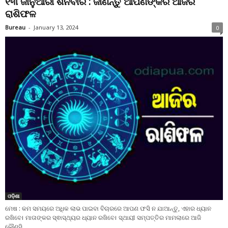
୧୩ ଜାନୁଆରୀ ଶନିବାର : ଜାଣନ୍ତୁ ଆପଣଙ୍କର ଆଜିର
ରାଶିଫଳ
Bureau
-
January 13, 2024
0
ଓଡ଼ିଶା
ମେଷ : କମ ସମୟରେ ଅଧିକ ଲାଭ ପାଇବା ବିଚାରରେ ଆପଣ ଫସି ନ ଯାଆନ୍ତୁ, ଏହାର ଧ୍ୟାନ
ରଖିବେ। ମାତାଙ୍କର ସ୍ଵାସ୍ଥ୍ୟର ଧ୍ୟାନ ରଖିବେ। ସ୍ଥାୟୀ ସମ୍ପତ୍ତିର ମାମଲାରେ ଆଜି
କୌଣସି...