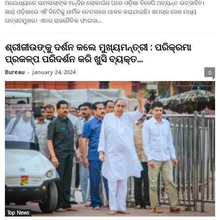
ଅଯୋଧ୍ୟାରେ ରାମଲାଲାଙ୍କ ମନ୍ଦିର ଲୋକାର୍ପଣ ପରେ ଓଡ଼ିଶା ବିଜେପି ଅତ୍ୟନ୍ତ ଉତ୍ସାହିତ।
ସାରା ଓଡ଼ିଶାରେ ଏହି ଦିନଟିକୁ ଧାର୍ମିକ ଚେତନାରେ ପାଳନ କରାଯାଇଛି। ସମଗ୍ର ଦେଶ ମଧ୍ୟ
ଉତ୍ସବମୁଖର। ଏହାର ରାଜନୈତିକ ଫାଇଦା...
ଶ୍ରୀଜୀଉଙ୍କୁ ଦର୍ଶନ କଲେ ମୁଖ୍ୟମନ୍ତ୍ରୀ : ପରିକ୍ରମା
ପ୍ରକଳ୍ପ ପରିଦର୍ଶନ କରି ଖୁସି ବ୍ୟକ୍ତ...
Bureau
-
January 24, 2024
0
Top News