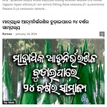
ମେଷ : ସ୍ଵଭାବରେ ଉଗ୍ରତା ଉପରେ ନିୟନ୍ତ୍ରଣ ରଖିବାକୁ ଉପଦେଶ। ଶାରୀରିକ ତଥା ମାନସିକ
ଅସୁସ୍ଥତା ଅନୁଭବ କରିପାରନ୍ତି। କମ ସଫଳତା ମିଳିବାରୁ ନିରାଶା ହୋଇପାରନ୍ତି। ସନ୍ତାନମାନଙ୍କ
ବିଷୟରେ ଚିନ୍ତା ହୋଇପାରେ। ସରକାରୀ...
ମାତ୍ରାଧିକ ଆତ୍ମନିର୍ଭରଶିଳ ବୁଡ଼ାଇପାରେ ୨୪ ବର୍ଷର
ସାମ୍ରାଜ୍ୟ
Bureau
-
January 24, 2024
0
Top News