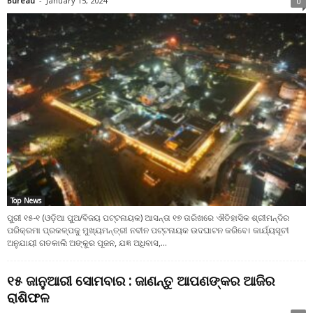
Bureau
-
January 15, 2024
0
Top News
ପୁରୀ ୧୫-୧ (ଓଡ଼ିଆ ପୁଅ/ବିଜୟ ପଟ୍ଟନାୟକ) ଆସନ୍ତା ୧୭ ତାରିଖରେ ଐତିହାସିକ ଶ୍ରୀମନ୍ଦିର
ପରିକ୍ରମା ପ୍ରକଳ୍ପକୁ ମୁଖ୍ୟମନ୍ତ୍ରୀ ନବୀନ ପଟ୍ଟନାୟକ ଉଦଘାଟନ କରିବେ। କାର୍ଯ୍ୟସୂଚୀ
ଅନୁଯାୟୀ ଗତକାଲି ଅଙ୍କୁର ପୂଜନ, ଯଜ୍ଞ ଅଧିବାସ,...
୧୫ ଜାନୁଆରୀ ସୋମବାର : ଜାଣନ୍ତୁ ଆପଣଙ୍କର ଆଜିର
ରାଶିଫଳ