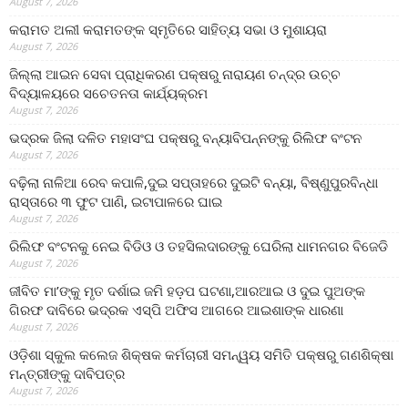
August 7, 2026
କରାମତ ଅଲୀ କରାମତଙ୍କ ସ୍ମୃତିରେ ସାହିତ୍ୟ ସଭା ଓ ମୁଶାୟରା
August 7, 2026
ଜିଲ୍ଲା ଆଇନ ସେବା ପ୍ରାଧିକରଣ ପକ୍ଷରୁ ନାରାୟଣ ଚନ୍ଦ୍ର ଉଚ୍ଚ
ବିଦ୍ୟାଳୟରେ ସଚେତନତା କାର୍ଯ୍ୟକ୍ରମ
August 7, 2026
ଭଦ୍ରକ ଜିଲା ଦଳିତ ମହାସଂଘ ପକ୍ଷରୁ ବନ୍ୟାବିପନ୍ନଙ୍କୁ ରିଲିଫ ବଂଟନ
August 7, 2026
ବଢ଼ିଲା ନାଳିଆ ରେବ କପାଳି,ଦୁଇ ସପ୍ତାହରେ ଦୁଇଟି ବନ୍ୟା, ବିଷ୍ଣୁପୁରବିନ୍ଧା
ରାସ୍ତାରେ ୩ ଫୁଟ ପାଣି, ଇଟାପାଳରେ ଘାଇ
August 7, 2026
ରିଲିଫ ବଂଟନକୁ ନେଇ ବିଡିଓ ଓ ତହସିଲଦାରଙ୍କୁ ଘେରିଲା ଧାମନଗର ବିଜେଡି
August 7, 2026
ଜୀବିତ ମା’ଙ୍କୁ ମୃତ ଦର୍ଶାଇ ଜମି ହଡ଼ପ ଘଟଣା,ଆରଆଇ ଓ ଦୁଇ ପୁଅଙ୍କ
ଗିରଫ ଦାବିରେ ଭଦ୍ରକ ଏସ୍‌ପି ଅଫିସ ଆଗରେ ଆଇଶାଙ୍କ ଧାରଣା
August 7, 2026
ଓଡ଼ିଶା ସ୍କୁଲ କଲେଜ ଶିକ୍ଷକ କର୍ମଚାରୀ ସମନ୍ୱୟ ସମିତି ପକ୍ଷରୁ ଗଣଶିକ୍ଷା
ମନ୍ତ୍ରୀଙ୍କୁ ଦାବିପତ୍ର
August 7, 2026