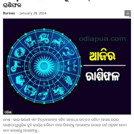
ରାଶିଫଳ
Bureau
-
January 28, 2024
0
ଓଡ଼ିଶା
ମେଷ - ଭାଇ-ଭଉଣୀ ଏବଂ ମିତ୍ରମାନଙ୍କ ସହିତ ସମ୍ବନ୍ଧ ଉତ୍ତମ ରହିବ। ଆପଣ ଘରର
ଦାୟୀତ୍ତ୍ୱଗୁଡ଼ିକ ବୁଝି କାର୍ଯ୍ୟ କରିବେ। ମାତା-ପିତାଙ୍କୁ ଆପଣଙ୍କ ଉପରେ ଗର୍ବ ଅନୁଭବ ହେବ।
କାମ କାରଣରୁ ଆପଣଙ୍କୁ...