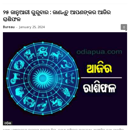
୨୫ ଜାନୁଆରୀ ଗୁରୁବାର : ଜାଣନ୍ତୁ ଆପଣଙ୍କର ଆଜିର
ରାଶିଫଳ
Bureau
-
January 25, 2024
0
ଓଡ଼ିଶା