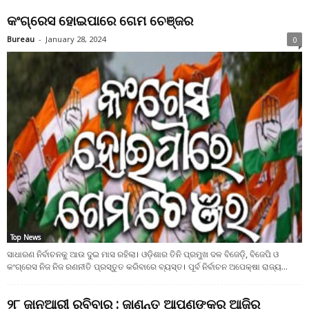
କଂଗ୍ରେସ ହୋଇପାରେ ଗେମ ଚେଞ୍ଜର
Bureau
-
January 28, 2024
0
Top News
ସାଧାରଣ ନିର୍ବାଚନକୁ ଆଉ ଦୁଇ ମାସ ରହିଲା। ଓଡ଼ିଶାର ତିନି ପ୍ରମୁଖ ଦଳ ବିଜେଡ଼ି, ବିଜେପି ଓ
କଂଗ୍ରେସ ନିଜ ନିଜ ରଣନୀତି ପ୍ରସ୍ତୁତ କରିବାରେ ବ୍ୟସ୍ତ। ପୂର୍ବ ନିର୍ବାଚନ ଅପେକ୍ଷା ରାଜ୍ୟ...
୨୮ ଜାନୁଆରୀ ରବିବାର : ଜାଣନ୍ତୁ ଆପଣଙ୍କର ଆଜିର