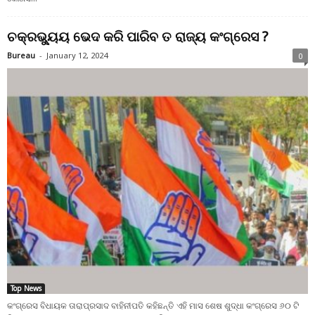
ଚକ୍ରଭ୍ୟୁୟ ଭେଦ କରି ପାରିବ ତ ରାଜ୍ୟ କଂଗ୍ରେସ ?
Bureau
-
January 12, 2024
0
Top News
କଂଗ୍ରେସ ବିଧାୟକ ତାରାପ୍ରସାଦ ବାହିନୀପତି କହିଛନ୍ତି ଏହି ମାସ ଶେଷ ଶୁଦ୍ଧା କଂଗ୍ରେସ ୬୦ ଟି