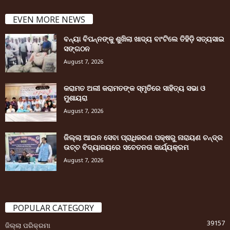
EVEN MORE NEWS
ବନ୍ୟା ବିପନ୍ନଙ୍କୁ ଶୁଖିଲା ଖାଦ୍ୟ ବାଂଟିଲେ ତିହିଡି଼ ସତ୍ୟସାଇ
ସଙ୍ଗଠନ
August 7, 2026
କରାମତ ଅଲୀ କରାମତଙ୍କ ସ୍ମୃତିରେ ସାହିତ୍ୟ ସଭା ଓ
ମୁଶାୟରା
August 7, 2026
ଜିଲ୍ଲା ଆଇନ ସେବା ପ୍ରାଧିକରଣ ପକ୍ଷରୁ ନାରାୟଣ ଚନ୍ଦ୍ର
ଉଚ୍ଚ ବିଦ୍ୟାଳୟରେ ସଚେତନତା କାର୍ଯ୍ୟକ୍ରମ
August 7, 2026
POPULAR CATEGORY
39157
ଜିଲ୍ଲା ପରିକ୍ରମା