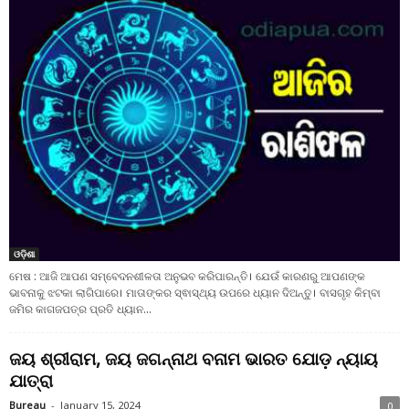
ଓଡ଼ିଶା
ମେଷ : ଆଜି ଆପଣ ସମ୍ବେଦନଶୀଳତା ଅନୁଭବ କରିପାରନ୍ତି। ଯେଉଁ କାରଣରୁ ଆପଣଙ୍କ
ଭାବନାକୁ ଝଟକା ଲାଗିପାରେ। ମାତାଙ୍କର ସ୍ଵାସ୍ଥ୍ୟ ଉପରେ ଧ୍ୟାନ ଦିଅନ୍ତୁ। ବାସଗୃହ କିମ୍ବା
ଜମିର କାଗଜପତ୍ର ପ୍ରତି ଧ୍ୟାନ...
ଜୟ ଶ୍ରୀରାମ, ଜୟ ଜଗନ୍ନାଥ ବନାମ ଭାରତ ଯୋଡ଼ ନ୍ୟାୟ
ଯାତ୍ରା
Bureau
-
January 15, 2024
0