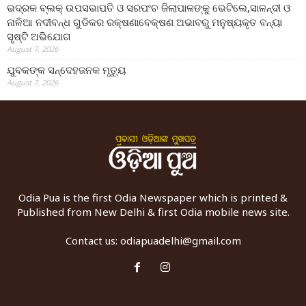
ଭଦ୍ରକ ବ୍ଲକ୍ ଉପସଭାପତି ଓ ସରପଂଚ ଜିଲାପାଳଙ୍କୁ ଭେଟିଲେ,ସାଳନ୍ଦୀ ଓ
ନାଳିଆ ନଦୀବନ୍ଧ ଗୁଡିକର ରକ୍ଷଣାବେକ୍ଷଣ ଅଭାବରୁ ମନୁଷ୍ୟକୃତ ବନ୍ୟା
ସୃଷ୍ଟି ଅଭିଯୋଗ
August 7, 2026
ଯୁବକଙ୍କ ସନ୍ଦେହଜନକ ମୃତ୍ୟୁ
August 7, 2026
Odia Pua is the first Odia Newspaper which is printed &
Published from New Delhi & first Odia mobile news site.
Contact us:
odiapuadelhi@gmail.com