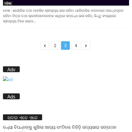
ଓଡ଼ିଶା
ମେଷ : ଶାରୀରିକ ତଥା ମାନସିକ ସ୍ଵାସ୍ଥ୍ୟ ଭଲ ରହିବ। ପାରିବାରିକ ବାତାବରଣ ଆନନ୍ଦପ୍ରଦ
ରହିବ। ମିତ୍ର ତଥା ସ୍ନେହୀଜନମାନଙ୍କ ସାଥିରେ ସମ୍ବନ୍ଧ ଭଲ ରହିବ, କିନ୍ତୁ ସଂଧ୍ୟାରେ
ସ୍ଵାସ୍ଥ୍ୟ ଟିକେ ଖରାପ...
2
3
4
Adv
Ads
ଖବର ଏବେ ଏବେ
ବନ୍ୟା ବିପନ୍ନଙ୍କୁ ଶୁଖିଲା ଖାଦ୍ୟ ବାଂଟିଲେ ତିହିଡି଼ ସତ୍ୟସାଇ ସଙ୍ଗଠନ