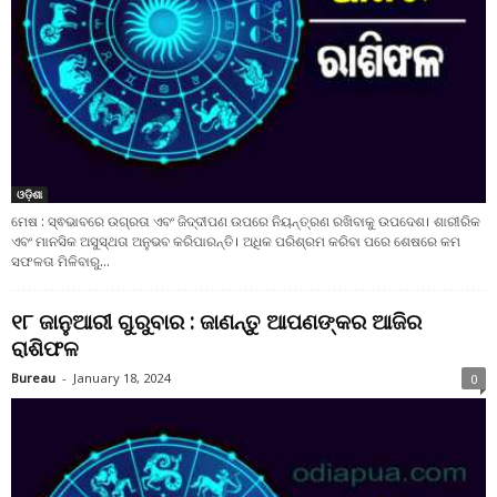
ଓଡ଼ିଶା
ମେଷ : ସ୍ଵଭାବରେ ଉଗ୍ରତା ଏବଂ ଜିଦ୍ଦୀପଣ ଉପରେ ନିୟନ୍ତ୍ରଣ ରଖିବାକୁ ଉପଦେଶ। ଶାରୀରିକ
ଏବଂ ମାନସିକ ଅସୁସ୍ଥତା ଅନୁଭବ କରିପାରନ୍ତି। ଅଧିକ ପରିଶ୍ରମ କରିବା ପରେ ଶେଷରେ କମ
ସଫଳତା ମିଳିବାରୁ...
୧୮ ଜାନୁଆରୀ ଗୁରୁବାର : ଜାଣନ୍ତୁ ଆପଣଙ୍କର ଆଜିର
ରାଶିଫଳ
Bureau
-
January 18, 2024
0