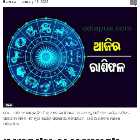
Bureau
-
January 15, 2024
0
ଓଡ଼ିଶା
ମେଷ : ଆଜି ଆପଣଙ୍କ ଦିନ ମିଶ୍ରଫଳ ଦାୟୀ ଅଟେ। ଆପଣଙ୍କୁ ଆଜି ନୂଆ କାର୍ଯ୍ୟ କରିବାର
ପ୍ରେରଣା ମିଳିବ ଏବଂ ନୂଆ କାର୍ଯ୍ୟ ପ୍ରାରମ୍ଭ କରିପାରିବେ। ଆଜି ଆପଣଙ୍କ ମନରେ
ପରିବର୍ତ୍ତନ...