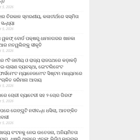
ନ୍ତ
 5, 2026
ାର ଚିରକାଳ ସ୍ମରଣୀୟ, କଳାତୀର୍ଥରେ ସସ୍ମିତା
ି ସନ୍ଧ୍ୟା
 5, 2026
ା ୱକଫ୍ ବୋର୍ଡ ପକ୍ଷରୁ ଧାମନଗରର ଖାନକା
ିଆର ମତୱଲିଙ୍କୁ ସୀକୃତି
 5, 2026
ୟର ୯ଟି ଜାତୀୟ ଓ ରାଜ୍ୟ ରାଜପଥରେ କଡ଼ାକଡ଼ି
 ଇ-ଚାଲାଣ ବ୍ୟବସ୍ଥା, ଇେଂଟଲିଜେଂଟ
ର୍ସମେଂଟ ମ୍ୟାନେଜମେଂଟ ସିଷ୍ଟମ ମାଧ୍ୟମରେ
ଂଚାଳିତ ଜରିମାନା ଆଦାୟ
 5, 2026
ାରେ ଚୋରୀ ବ୍ୟାଟେରୀ ସହ ୨ ଚୋର ଗିରଫ
 5, 2026
ାପରେ ଗେଙ୍ଗୁଟି ନଦୀବନ୍ଧ ଧସିଲା, ଆତଙ୍କିତ
ମବାସୀ
 5, 2026
ାଦ୍ୟ ବଂଟନକୁ ନେଇ ଉତେଜନା, ଅନିୟମିତତା
ୋଗ, ଧୁଷୁରି ଥାନାରେ ଏତଲା; ଭିଡିଓ ଭାଇରାଲ