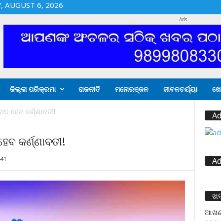
 AUGUST 6, 2026
Ads
ଜିଲ୍ଲା ପରିକ୍ରମା
ରାଜନୀତି
ମନୋରଞ୍ଜନ
ଜୀବନଚର୍ଯ୍ୟା
ଖେ
ାଦ ହେବ କର୍ଣ୍ଣାବତୀ!
Ad
େବ କର୍ଣ୍ଣାବତୀ!
641
Ad
ଖ
ଆଖଣ୍