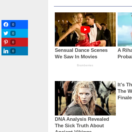
0
0
0
0