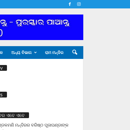
ଳ
ଅନ୍ୟ ବିଭାଗ
ରାମ ମନ୍ଦିର
v
s
ବର ଏବେ ଏବେ
ଡଳମଣି ମନ୍ଦିରର ବରିଷ୍ଠ ପୂଜାପଣ୍ଡାଙ୍କ