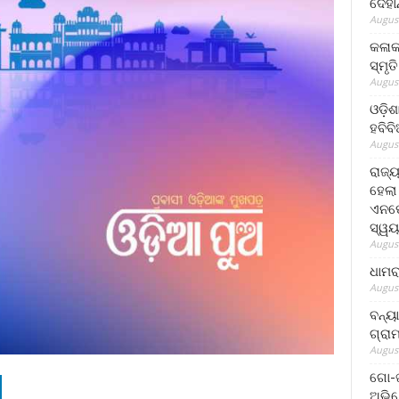
ଦେହା
August
କଳାକ
ସ୍ମୃତ
August
ଓଡ଼ିଶ
ହବିବ
August
ରାଜ୍
ହେଲା
ଏନଫୋ
ସ୍ୱୟ
August
ଧାମର
August
ବନ୍ୟ
ଗ୍ରା
August
ଗୋ-ଖ
ଅଭିଯ