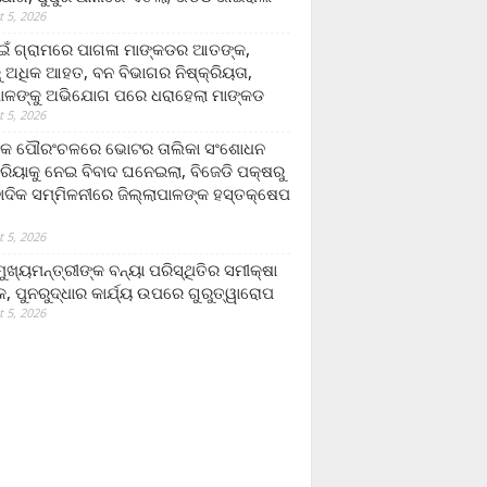
 5, 2026
ଁ ଗ୍ରାମରେ ପାଗଳା ମାଙ୍କଡର ଆତଙ୍କ,
 ଅଧିକ ଆହତ, ବନ ବିଭାଗର ନିଷ୍କ୍ରିୟତା,
ପାଳଙ୍କୁ ଅଭିଯୋଗ ପରେ ଧରାହେଲା ମାଙ୍କଡ
 5, 2026
ରକ ପୌରଂଚଳରେ ଭୋଟର ତାଲିକା ସଂଶୋଧନ
୍ରିୟାକୁ ନେଇ ବିବାଦ ଘନେଇଲା, ବିଜେଡି ପକ୍ଷରୁ
ବାଦିକ ସମ୍ମିଳନୀରେ ଜିଲ୍ଲାପାଳଙ୍କ ହସ୍ତକ୍ଷେପ
 5, 2026
ଖ୍ୟମନ୍ତ୍ରୀଙ୍କ ବନ୍ୟା ପରିସ୍ଥିତିର ସମୀକ୍ଷା
, ପୁନରୁଦ୍ଧାର କାର୍ଯ୍ୟ ଉପରେ ଗୁରୁତ୍ୱାରୋପ
 5, 2026