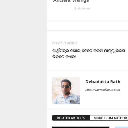
Previous article
ପାର୍ଥିପତ୍ର ଦାଖଲ ବେଳେ କଳସ ଯାତ୍ରା;କଳସ
ଭିତରେ କଏନ!
Debadatta Rath
https://www.odiapua.com
RELATED ARTICLES
MORE FROM AUTHOR