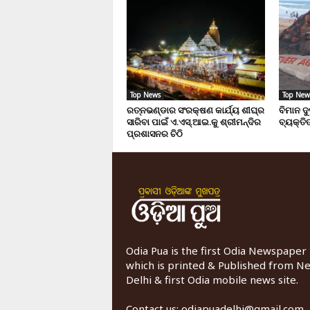
Top News
Top New
ରତ୍ନଭଣ୍ଡାର ସଂରକ୍ଷଣ କାର୍ଯ୍ୟ ଶୀଘ୍ର
ବିମାନ ଦ
ସାରିବା ପାଇଁ ଏ.ଏସ୍.ଆଇ.କୁ ଶ୍ରୀମନ୍ଦିର
ବ୍ୟକ୍ତିଙ
ପ୍ରଶାସନର ଚିଠି
Odia Pua is the first Odia Newspaper
which is printed & Published from N
Delhi & first Odia mobile news site.
Contact us:
odiapuadelhi@gmail.com