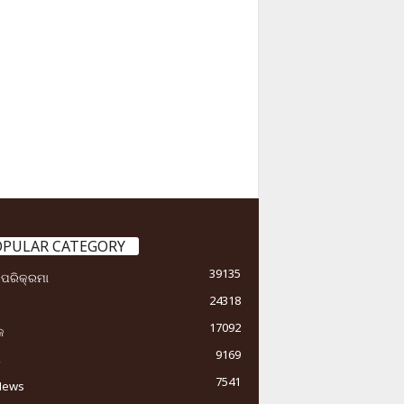
OPULAR CATEGORY
39135
ା ପରିକ୍ରମା
24318
17092
କ
9169
ୟ
7541
News