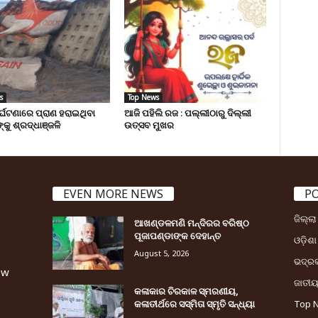
s
Top News
ୁର୍ଘଟଣାରେ ପ୍ରାଣ ହରାଇଥିବା
ଆଜି ପହିଲି ରଜ : ପଲ୍ଲୀଠାରୁ ଦିଲ୍ଲୀ
୍କୁ ଶ୍ରଦ୍ଧାଞ୍ଜଳି
ଉତ୍ସବ ମୁଖର
EVEN MORE NEWS
P
ଜିଲ୍ଲ
ଆଖଣ୍ଡଳମଣି ମନ୍ଦିରର ବରିଷ୍ଠ
ପୂଜାପଣ୍ଡାଙ୍କ ଦେହାନ୍ତ
ଓଡ଼ିଶା
August 5, 2026
ଭଦ୍ର
ew
ଜାତୀ
କଳାକାର ଚିରକାଳ ସ୍ମରଣୀୟ,
କଳାତୀର୍ଥରେ ସସ୍ମିତା ସ୍ମୃତି ସନ୍ଧ୍ୟା
Top 