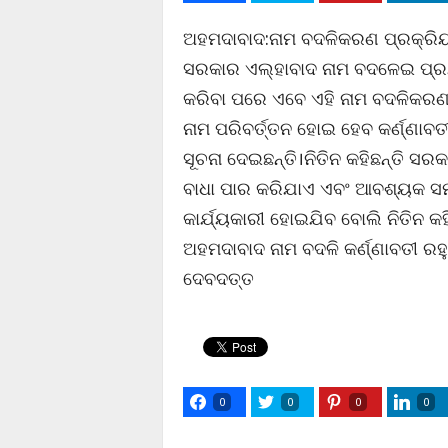
ଅହମଦାବାଦ:ନାମ ବଦଳିକରଣ ପ୍ରକ୍ରିୟ
ସରକାର ଏଲ୍ହାବାଦ ନାମ ବଦଳେଇ ପ୍
କରିବା ପରେ ଏବେ ଏହି ନାମ ବଦଳିକରଣ
ନାମ ପରିବର୍ତ୍ତନ ହୋଇ ହେବ କର୍ଣ୍ଣାବ
ସୂଚନା ଦେଇଛନ୍ତି।ନିତିନ କହିଛନ୍ତି ସ
ବାଧା ପାର କରିଯାଏ ଏବଂ ଆବଶ୍ୟକ ସମର
କାର୍ଯ୍ୟକାରୀ ହୋଇଯିବ ବୋଲି ନିତିନ 
ଅହମଦାବାଦ ନାମ ବଦଳି କର୍ଣ୍ଣାବତୀ ରହୁ
ଦେବଦତ୍ତ
0
0
0
0