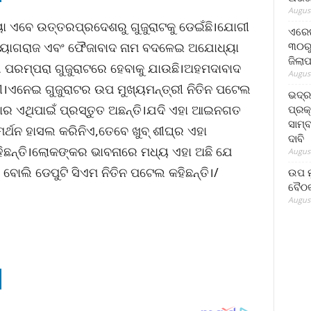
August
ା ଏବେ ଉତ୍ତରପ୍ରଦେଶରୁ ଗୁଜୁରାଟକୁ ଡେଇଁଛି।ଯୋଗୀ
ଏରେଇ
୩୦ରୁ
ରୟାଗରାଜ ଏବଂ ଫୈଜାବାଦ ନାମ ବଦଳେଇ ଅଯୋଧ୍ୟା
ଜିଲା
 ପରମ୍ପରା ଗୁଜୁରାଟରେ ହେବାକୁ ଯାଉଛି।ଅହମଦାବାଦ
August
ତୀ।ଏନେଇ ଗୁଜୁରାଟର ଉପ ମୁଖ୍ୟମନ୍ତ୍ରୀ ନିତିନ ପଟେଲ
ଭଦ୍
ରକାର ଏଥିପାଇଁ ପ୍ରସ୍ତୁତ ଅଛନ୍ତି।ଯଦି ଏହା ଆଇନଗତ
ପ୍ରକ
ସାମ୍
୍ଥନ ହାସଲ କରିନିଏ,ତେବେ ଖୁବ୍ ଶୀଘ୍ର ଏହା
ଦାବି
କହିଛନ୍ତି।ଲୋକଙ୍କର ଭାବନାରେ ମଧ୍ୟ ଏହା ଅଛି ଯେ
August
 ବୋଲି ଡେପୁଟି ସିଏମ ନିତିନ ପଟେଲ କହିଛନ୍ତି।/
ଉପ ମୁ
ବୈଠକ
August