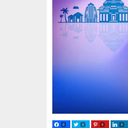
0
0
0
0