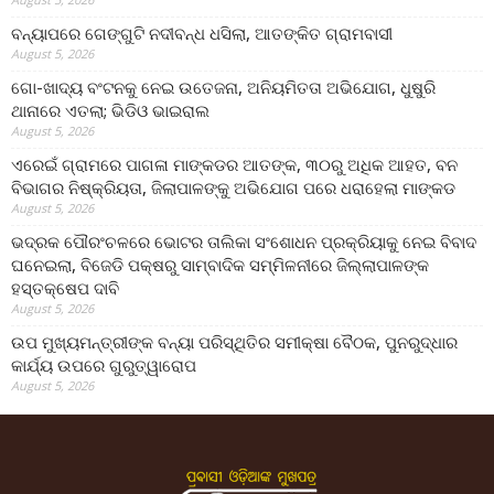
ବନ୍ୟାପରେ ଗେଙ୍ଗୁଟି ନଦୀବନ୍ଧ ଧସିଲା, ଆତଙ୍କିତ ଗ୍ରାମବାସୀ
August 5, 2026
ଗୋ-ଖାଦ୍ୟ ବଂଟନକୁ ନେଇ ଉତେଜନା, ଅନିୟମିତତା ଅଭିଯୋଗ, ଧୁଷୁରି
ଥାନାରେ ଏତଲା; ଭିଡିଓ ଭାଇରାଲ
August 5, 2026
ଏରେଇଁ ଗ୍ରାମରେ ପାଗଳା ମାଙ୍କଡର ଆତଙ୍କ, ୩୦ରୁ ଅଧିକ ଆହତ, ବନ
ବିଭାଗର ନିଷ୍କ୍ରିୟତା, ଜିଲାପାଳଙ୍କୁ ଅଭିଯୋଗ ପରେ ଧରାହେଲା ମାଙ୍କଡ
August 5, 2026
ଭଦ୍ରକ ପୌରଂଚଳରେ ଭୋଟର ତାଲିକା ସଂଶୋଧନ ପ୍ରକ୍ରିୟାକୁ ନେଇ ବିବାଦ
ଘନେଇଲା, ବିଜେଡି ପକ୍ଷରୁ ସାମ୍ବାଦିକ ସମ୍ମିଳନୀରେ ଜିଲ୍ଲାପାଳଙ୍କ
ହସ୍ତକ୍ଷେପ ଦାବି
August 5, 2026
ଉପ ମୁଖ୍ୟମନ୍ତ୍ରୀଙ୍କ ବନ୍ୟା ପରିସ୍ଥିତିର ସମୀକ୍ଷା ବୈଠକ, ପୁନରୁଦ୍ଧାର
କାର୍ଯ୍ୟ ଉପରେ ଗୁରୁତ୍ୱାରୋପ
August 5, 2026