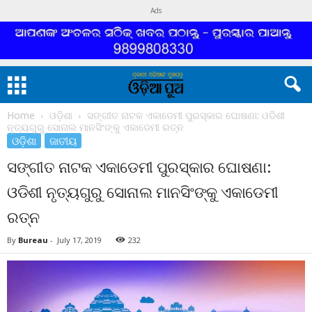
Ads
Home
ଓଡ଼ିଶା
ସଙ୍ଗୀତ ନାଟକ ଏକାଡେମୀ ପୁରସ୍କାର ଘୋଷଣା: ଓଡିଶୀ
ନୃତ୍ୟଗୁରୁ ସୋନାଲ ମାନସିଂଙ୍କୁ ଏକାଡେମୀ ରତ୍ନ
ଓଡ଼ିଶା
ଜାତୀୟ
ସଙ୍ଗୀତ ନାଟକ ଏକାଡେମୀ ପୁରସ୍କାର ଘୋଷଣା:
ଓଡିଶୀ ନୃତ୍ୟଗୁରୁ ସୋନାଲ ମାନସିଂଙ୍କୁ ଏକାଡେମୀ
ରତ୍ନ
By
Bureau
-
July 17, 2019
232