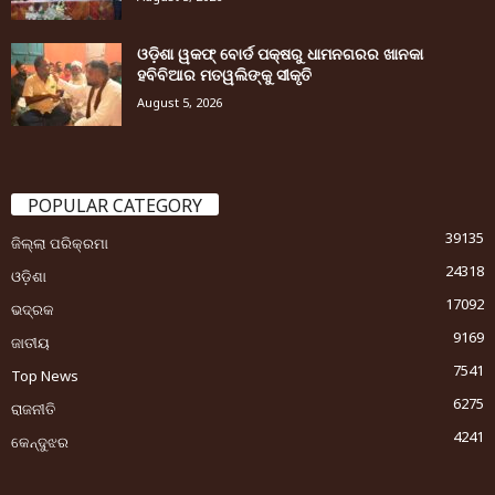
ଓଡ଼ିଶା ୱକଫ୍ ବୋର୍ଡ ପକ୍ଷରୁ ଧାମନଗରର ଖାନକା
ହବିବିଆର ମତୱଲିଙ୍କୁ ସୀକୃତି
August 5, 2026
POPULAR CATEGORY
39135
ଜିଲ୍ଲା ପରିକ୍ରମା
24318
ଓଡ଼ିଶା
17092
ଭଦ୍ରକ
9169
ଜାତୀୟ
7541
Top News
6275
ରାଜନୀତି
4241
କେନ୍ଦୁଝର