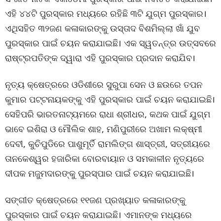
ଏହି ୪୪ଟି ପୁରସ୍କାର ମଧ୍ୟରେ ରହିଛି ୩ଟି ଯୁଗ୍ମ ପୁରସ୍କାର।
ଏଥିସହିତ ୩୨ଜଣ କଳାକାରଙ୍କୁ ଉସ୍ତାଦ ବିଶମିଲ୍ଲା ଖାଁ ଯୁବ
ପୁରସ୍କାର ପାଇଁ ଚୟନ କରାଯାଇଛି। ଏକ ସ୍ୱତନ୍ତ୍ର ଉତ୍ସବରେ
ରାଷ୍ଟ୍ରପତିଙ୍କ ଦ୍ୱାରା ଏହି ପୁରସ୍କାର ପ୍ରଦାନ କରାଯିବ।
ନୃତ୍ୟ କ୍ଷେତ୍ରରେ ଓଡିଶୀରେ ସୁରୁପା ସେନ ଓ ଛଉରେ ତପନ
କୁମାର ପଟ୍ଟନାୟକଙ୍କୁ ଏହି ପୁରସ୍କାର ପାଇଁ ଚୟନ କରାଯାଇଛି।
ସେହିପରି ଭାରତନାଟ୍ୟମରେ ରାଧା ଶ୍ରୀଧର, କଥକ ପାଇଁ ଯୁଗ୍ମ
ଭାବେ ଇଶିରା ଓ ମୌଲିକ ଶାହ, ମଣିପୁରୀରେ ଅଖାମ ଲକ୍ଷ୍ମୀ
ଦେବୀ, କୁଚିପୁଡିରେ ପାଶୁମୂର୍ତି ରାମଲିଙ୍ଗ ଶାସ୍ତ୍ରୀ, ସତ୍ରୀୟରେ
ତାନକେଶ୍ୱର ହଜାରିକା ବୋରବାୟାନ ଓ ସମକାଳୀନ ନୃତ୍ୟରେ
ଦୀପକ ମଜୁମଦାରଙ୍କୁ ପୁରସ୍ପାର ପାଇଁ ଚୟନ କରାଯାଇଛି।
ସଙ୍ଗୀତ କ୍ଷେତ୍ରରେ ୧୧ଜଣ ପ୍ରଖ୍ୟାତ କଳାକାରଙ୍କୁ
ପୁରସ୍କାର ପାଇଁ ଚୟନ କରାଯାଇଛି। ଏମାନଙ୍କ ମଧ୍ୟରେ