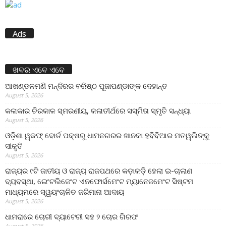
Ads
ଖବର ଏବେ ଏବେ
ଆଖଣ୍ଡଳମଣି ମନ୍ଦିରର ବରିଷ୍ଠ ପୂଜାପଣ୍ଡାଙ୍କ ଦେହାନ୍ତ
August 5, 2026
କଳାକାର ଚିରକାଳ ସ୍ମରଣୀୟ, କଳାତୀର୍ଥରେ ସସ୍ମିତା ସ୍ମୃତି ସନ୍ଧ୍ୟା
August 5, 2026
ଓଡ଼ିଶା ୱକଫ୍ ବୋର୍ଡ ପକ୍ଷରୁ ଧାମନଗରର ଖାନକା ହବିବିଆର ମତୱଲିଙ୍କୁ
ସୀକୃତି
August 5, 2026
ରାଜ୍ୟର ୯ଟି ଜାତୀୟ ଓ ରାଜ୍ୟ ରାଜପଥରେ କଡ଼ାକଡ଼ି ହେଲା ଇ-ଚାଲାଣ
ବ୍ୟବସ୍ଥା, ଇେଂଟଲିଜେଂଟ ଏନଫୋର୍ସମେଂଟ ମ୍ୟାନେଜମେଂଟ ସିଷ୍ଟମ
ମାଧ୍ୟମରେ ସ୍ୱୟଂଚାଳିତ ଜରିମାନା ଆଦାୟ
August 5, 2026
ଧାମରାରେ ଚୋରୀ ବ୍ୟାଟେରୀ ସହ ୨ ଚୋର ଗିରଫ
August 5, 2026