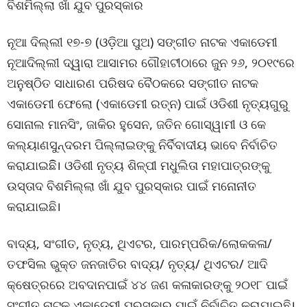
ବିଶମିଲ୍ଲା ଖାଁ ଯୁବ ପୁରସ୍କାର
ନୂଆ ଦିଲ୍ଲୀ ୧୭-୭ (ଓଡ଼ିଆ ପୁଅ) ସଙ୍ଗୀତ ନାଟକ ଏକାଡେମୀ
ନୂଆଦିଲ୍ଲୀ ଦ୍ୱାରା ଆସାମର ଗୌହାଟୀଠାରେ ଜୁନ ୨୬, ୨୦୧୯ରେ
ଅନୁଷ୍ଠିତ ସାଧାରଣ ପରିଷଦ ବୈଠକରେ ସଙ୍ଗୀତ ନାଟକ
ଏକାଡେମୀ ଫେଲୋ (ଏକାଡେମୀ ରତ୍ନ) ପାଇଁ ଓଡିଶୀ ନୃତ୍ୟଗୁରୁ
ସୋନାଲ ମାନସିଂ, ଜାକିର ହୁସେନ, ଜତିନ ଗୋସ୍ୱାମୀ ଓ କେ
କଲ୍ୟାଣସୁନ୍ଦରମ ପିଲ୍ଲାଇଙ୍କୁ ନିର୍ବିବାଦୀୟ ଭାବେ ନିର୍ବାଚିତ
କରାଯାଇଛିି। ଓଡିଶୀ ନୃତ୍ୟ ଶିଳ୍ପୀ ମଧୁଲିତା ମହାପାତ୍ରଙ୍କୁ
ଉସ୍ତାଦ ବିଶମିଲ୍ଲା ଖାଁ ଯୁବ ପୁରସ୍କାର ପାଇଁ ମନୋନୀତ
କରାଯାଇଛି।
ବାଦ୍ୟ, ସଂଗୀତ, ନୃତ୍ୟ, ଥିଏଟର, ପାରମ୍ପରିକ/ଲୋକକଳା/
ତଫସିଲ ଭୁକ୍ତ ଜନଜାତିର ବାଦ୍ୟ/ ନୃତ୍ୟ/ ଥିଏଟର/ ଆଦି
କ୍ଷେତ୍ରରେ ଅବଦାନପାଇଁ ୪୪ ଜଣ କଳାକାରଙ୍କୁ ୨୦୧୮ ପାଇଁ
ସଂଗୀତ ନାଟକ ଏକାଡେମୀ ପୁରସ୍କାର ପାଇଁ ନିର୍ବାଚିତ କରାଯାଇଛି।