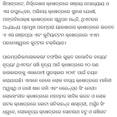
ଖିଆଙ୍ଗଟେ, ନିର୍ଦ୍ଦେଶନା କ୍ଷେତ୍ରରେ ସଞ୍ଜୟ ଉପାଧ୍ୟାୟ ଓ
ଏସ ରଘୁନନ୍ଦନ, ଅଭିନୟ କ୍ଷେତ୍ରରେ ସୁହାଶ ଯୋଶୀ,
ଅଙ୍ଗବିପେକ୍ଷ କ୍ଷେତ୍ରରେ ସ୍ୱପନ ନାନ୍ଦି, ଥିଏଟରର
ଅନ୍ୟାନ୍ୟ ପ୍ରମୁଖ ପରମ୍ପରା ୟାକଶାଗନା କ୍ଷେତ୍ରରେ ଭଗବତ
ଏ ଏସ ନାଞ୍ଜପ୍ପା ଏବଂ କୁଟିୟାଟ୍ଟମ କ୍ଷେତ୍ରରେ ଏଏମ
ପରମେଶ୍ୱରନ କୁଟ୍ଟାନ ଚକ୍କିୟାର।
ପାରମ୍ପରିକ/ଲୋକକଳା/ ତଫସିଲ ଭୁକ୍ତ ଜନଜାତିର ବାଦ୍ୟ/
ନୃତ୍ୟ/ ଥିଏଟର/ ସଖି ନୃତ୍ୟ ଆଦି କ୍ଷେତ୍ରରେ ୧୦ ଜଣ
କଳାକାରଙ୍କୁ ଏକାଡେମୀ ପୁରସ୍କାର ୨୦୧୮ ପାଇଁ ଚୟନ
କରାଯାଇଛି। ଏମାନେ ହେଲେ ଲୋକ ବାଦ୍ୟ କ୍ଷେତ୍ରରେ ମାଳିନୀ
ଅୱସ୍ଥି ଓ ଗାଜୀ ଖାନ ବର୍ନା ଏବଂ ନରେନ୍ଦ୍ର ସିଂ ନେଗୀ।
ଲୋକସଂଗୀତ କ୍ଷେତ୍ରରେ ମହମ୍ମଦ ସାଦିକ ଭଗତ ଓ ଲୋକ
ନାଟକ କ୍ଷେତ୍ରରେ କୋଟା ସଚିଦାନନ୍ଦ ଶାସ୍ତ୍ରୀ, ଅର୍ଜୁନ ସିଂ
ଧ୍ରୁବେ, ଲୋକନୃତ୍ୟ କ୍ଷେତ୍ରରେ ସୋମନାଥ ବଟୁ ଓ ସଖିନାଟ