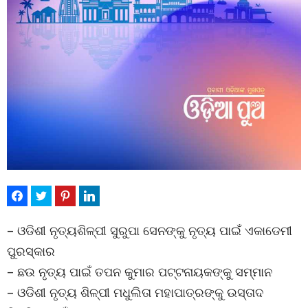
– ଓଡିଶୀ ନୃତ୍ୟଶିଳ୍ପୀ ସୁରୁପା ସେନଙ୍କୁ ନୃତ୍ୟ ପାଇଁ ଏକାଡେମୀ
ପୁରସ୍କାର
– ଛଉ ନୃତ୍ୟ ପାଇଁ ତପନ କୁମାର ପଟ୍ଟନାୟକଙ୍କୁ ସମ୍ମାନ
– ଓଡିଶୀ ନୃତ୍ୟ ଶିଳ୍ପୀ ମଧୁଲିତା ମହାପାତ୍ରଙ୍କୁ ଉସ୍ତାଦ