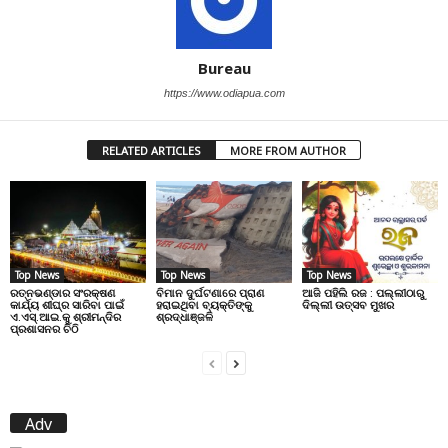
Bureau
https://www.odiapua.com
RELATED ARTICLES
MORE FROM AUTHOR
Top News
Top News
Top News
ରତ୍ନଭଣ୍ଡାର ସଂରକ୍ଷଣ
ବିମାନ ଦୁର୍ଘଟଣାରେ ପ୍ରାଣ
ଆଜି ପହିଲି ରଜ : ପଲ୍ଲୀଠାରୁ
କାର୍ଯ୍ୟ ଶୀଘ୍ର ସାରିବା ପାଇଁ
ହରାଇଥିବା ବ୍ୟକ୍ତିଙ୍କୁ
ଦିଲ୍ଲୀ ଉତ୍ସବ ମୁଖର
ଏ.ଏସ୍.ଆଇ.କୁ ଶ୍ରୀମନ୍ଦିର
ଶ୍ରଦ୍ଧାଞ୍ଜଳି
ପ୍ରଶାସନର ଚିଠି
Adv