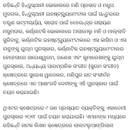
ରହିଛନ୍ତି ହିନ୍ଦୁସ୍ଥାନୀ ଭୋକାଲରେ ମଣି ପ୍ରସାଦ ଓ ମଧୁପ
ମୁଦଗଲ, ହିନ୍ଦୁସ୍ଥାନୀ ଇନଷ୍ଟ୍ର‌୍ୟୁମେଂଟାଲ ପାଇଁ ସନ୍ତୁରରେ
ତରୁଣ ଭଟ୍ଟାଚାର୍ଯ୍ୟ, ସରୋଦ ପାଇଁ ତେଜେନ୍ଦ୍ର ନାରାୟଣ
ମଜୁମଦାର, କର୍ଣ୍ଣାଟକି ଭୋକାଲରେ ଅଲାମେଲୁ ମନି ଓ ମାଲ୍ଲାଡି
ସୁରିବାବୁ, କର୍ଣ୍ଣାଟିକ ଇନଷ୍ଟ୍ର‌୍ୟୁମେଂଟାଲରେ ଏସ କାସିମ ଓ ଏସ
ବାବୁଙ୍କୁ ଯୁଗ୍ମ ପୁରସ୍କାର, କର୍ଣ୍ଣାଟିକ ଇନଷ୍ଟ୍ର‌୍ୟୁମେଂଟାଲର
ବେହେଲାରେ ନାଗେଶ୍ୱରମ, ଗଣେଶ ଏବଂ କୁମାରେଶଙ୍କୁ ଯୁଗ୍ମ
ପୁରସ୍କାର, ଅନ୍ୟାନ୍ୟ ପାରମ୍ପରିକ ସଂଗୀତ (ସୁଗମ ସଂଗୀତ)
କ୍ଷେତ୍ରରେ ସୁରେଶ ୱାଡେକର, ମଣିପୁର ନାଟ ସଂକୀର୍ତନ
କ୍ଷେତ୍ରରେ ଏଚ ଆଶାଂଗବି ଦେବୀଙ୍କୁ ଏହି ପୁରସ୍କାର ପାଇଁ
ଚୟନ କରାଯାଇଛି।
ଥିଏଟର କ୍ଷେତ୍ରରେ ୯ ଜଣ ପ୍ରଖ୍ୟାତ ବ୍ୟକ୍ତିଙ୍କୁ ଏକାଡେମୀ
ପୁରସ୍କାର ୨୦୧୮ ପାଇଁ ଚୟନ କରାଯାଇଛି। ଏମାନଙ୍କ ମଧ୍ୟରେ
ରହିଛନ୍ତି ନାଟକ ଲିଖନ କ୍ଷେତ୍ରରେ ଲାଲଟଲୁଆଙ୍ଗିଲାନା