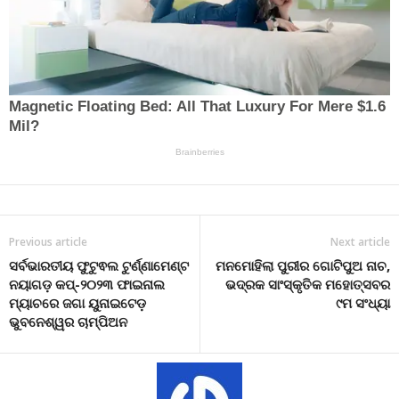
Previous article
Next article
ସର୍ବଭାରତୀୟ ଫୁଟୁଵଲ ଟୁର୍ଣ୍ଣାମେଣ୍ଟ
ମନମୋହିଲା ପୁରୀର ଗୋଟିପୁଅ ନାଚ,
ନୟାଗଡ଼ କପ୍-୨୦୨୩ ଫାଇନାଲ
ଭଦ୍ରକ ସାଂସ୍କୃତିକ ମହୋତ୍ସବର
ମ୍ୟାଚରେ ଜଗା ୟୁନାଇଟେଡ଼
୯ମ ସଂଧ୍ୟା
ଭୁବନେଶ୍ୱର ଚାମ୍ପିଅନ