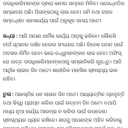
ପଦାଧିକାରିମାନଙ୍କ ଦ୍ଵାରା କାମର ସମ୍ମାନ ମିଳିବ। ପଦୋନ୍ନତିର
ସମ୍ଭାବନା ଅଛି। ପିତାଙ୍କଠାରୁ ଲାଭ ହେବ। ଜମି ତଥା ବାହନ
ସମ୍ବନ୍ଧୀତ କାମକାର୍ଯ୍ୟ ପାଇଁ ଅନୁକୂଳ ସମୟ ଅଟେ।
କନ୍ୟା :
ଆଜି ଆପଣ ଧାର୍ମିକ କାର୍ଯ୍ୟ ଆଡ଼କୁ ଢଳିବେ। କୌଣସି
ତୀର୍ଥ ସ୍ଥାନର ଦର୍ଶନ ହେବାର ସଂଯୋଗ ଅଛି। ବିଦେଶ ଗମନ ପାଇଁ
ଅବସର ନିର୍ମିତ ହେବ। ଭାଇ-ବନ୍ଧୁମାନଙ୍କର ଲାଭ ହେବ। ଅଫିସ୍
ରେ ଉଚ୍ଚ ପଦାଧିକାରିମାନଙ୍କଠାରୁ ସମ୍ଭାଳିକରି ରୁହନ୍ତୁ। ଆଜି
ଆର୍ଥିକ ଲାଭର ଦିନ ଅଟେ। ଶାରୀରିକ ମାନସିକ ସ୍ଵାସ୍ଥ୍ୟ ଭଲ
ରହିବ।
ତୁଳା :
ଆକସ୍ମିକ ଧନ ଲାଭର ଦିନ ଅଟେ। ଆଧ୍ୟାତ୍ମିକ ପ୍ରବୃତ୍ତି
ତଥା ସିଦ୍ଧି ପ୍ରାପ୍ତ କରିବା ପାଇଁ ଉତ୍ତମ ଦିନ ଅଟେ। ତଥାପି
ମଧ୍ୟ ନୂଆ କାର୍ଯ୍ୟ ଆରମ୍ଭ ନ କରିବା ପାଇଁ ଉପଦେଶ।
ସ୍ଵାସ୍ଥ୍ୟର ଧ୍ୟାନ ରଖିବେ। ଶତ୍ରୁ ଆପଣଙ୍କ ଅହିତ କରିବାକୁ