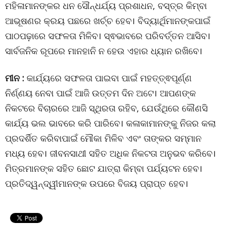
ମହିଳାମାନଙ୍କର ଧନ ସୌନ୍ଧର୍ଯ୍ୟ ପ୍ରଶାଧନ, ବସ୍ତ୍ର କିମ୍ବା
ଆଭୂଷଣର କ୍ରୟ ପଛରେ ଖର୍ଚ୍ଚ ହେବ। ବିଦ୍ୟାର୍ଥିମାନଙ୍କପାଇଁ
ପାଠପଢ଼ାରେ ସଫଳତା ମିଳିବ। ସ୍ଵଭାବରେ ପରିବର୍ତ୍ତନ ଆସିବ।
ସାର୍ବଜନିକ ରୂପରେ ମାନହାନି ନ ହେଉ ଏହାର ଧ୍ୟାନ ରଖିବେ।
ମୀନ :
କାର୍ଯ୍ୟରେ ସଫଳତା ପାଇବା ପାଇଁ ମହତ୍ତ୍ଵପୂର୍ଣ୍ଣ
ନିର୍ଣ୍ଣୟ ନେବା ପାଇଁ ଆଜି ଉତ୍ତମ ଦିନ ଅଟେ। ଆପଣଙ୍କ
ନିକଟରେ ବିଚାରରେ ଆଜି ସ୍ଥିରତା ରହିବ, ଯେଉଁଥିରେ କୌଣସି
କାର୍ଯ୍ୟ ଭଲ ଭାବରେ କରି ପାରିବେ। କଳାକାମାନଙ୍କୁ ନିଜର କଲା
ପ୍ରଦର୍ଶିତ କରିବାପାଇଁ ମୌକା ମିଳିବ ଏବଂ ତାଙ୍କର ସମ୍ମାନ
ମଧ୍ୟ ହେବ। ଜୀବନସାଥୀ ସହିତ ଅଧିକ ନିକଟତା ଅନୁଭବ କରିବେ।
ମିତ୍ରମାନଙ୍କ ସହିତ ଛୋଟ ଯାତ୍ରା କିମ୍ବା ପର୍ଯ୍ୟଟନ ହେବ।
ପ୍ରତିଦ୍ୱନ୍ଦ୍ୱୀମାନଙ୍କ ଉପରେ ବିଜୟ ପ୍ରାପ୍ତ ହେବ।