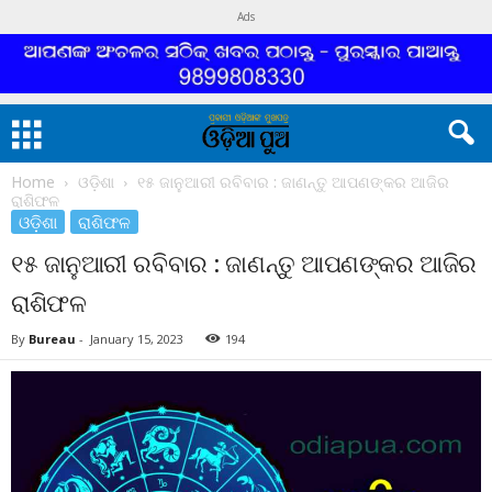
Ads
Home
ଓଡ଼ିଶା
୧୫ ଜାନୁଆରୀ ରବିବାର : ଜାଣନ୍ତୁ ଆପଣଙ୍କର ଆଜିର
ରାଶିଫଳ
ଓଡ଼ିଶା
ରାଶିଫଳ
୧୫ ଜାନୁଆରୀ ରବିବାର : ଜାଣନ୍ତୁ ଆପଣଙ୍କର ଆଜିର
ରାଶିଫଳ
By
Bureau
-
January 15, 2023
194