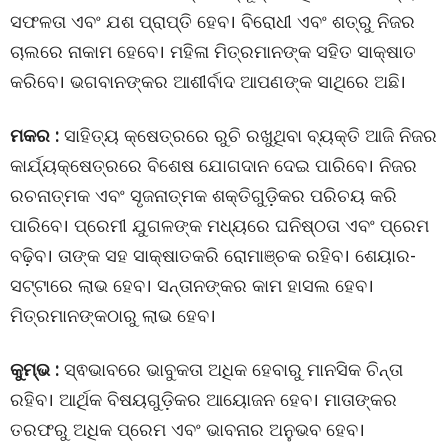
ସଫଳତା ଏବଂ ଯଶ ପ୍ରାପ୍ତି ହେବ। ବିରୋଧୀ ଏବଂ ଶତ୍ରୁ ନିଜର
ଚାଲରେ ନାକାମ ହେବେ। ମହିଳା ମିତ୍ରମାନଙ୍କ ସହିତ ସାକ୍ଷାତ
କରିବେ। ଭଗବାନଙ୍କର ଆଶୀର୍ବାଦ ଆପଣଙ୍କ ସାଥିରେ ଅଛି।
ମକର :
ସାହିତ୍ୟ କ୍ଷେତ୍ରରେ ରୁଚି ରଖୁଥିବା ବ୍ୟକ୍ତି ଆଜି ନିଜର
କାର୍ଯ୍ୟକ୍ଷେତ୍ରରେ ବିଶେଷ ଯୋଗଦାନ ଦେଇ ପାରିବେ। ନିଜର
ରଚନାତ୍ମକ ଏବଂ ସୃଜନାତ୍ମକ ଶକ୍ତିଗୁଡ଼ିକର ପରିଚୟ କରି
ପାରିବେ। ପ୍ରେମୀ ଯୁଗଳଙ୍କ ମଧ୍ୟରେ ଘନିଷ୍ଠତା ଏବଂ ପ୍ରେମ
ବଢ଼ିବ। ତାଙ୍କ ସହ ସାକ୍ଷାତକରି ରୋମାଞ୍ଚକ ରହିବ। ଶେୟାର-
ସଟ୍ଟାରେ ଲାଭ ହେବ। ସନ୍ତାନଙ୍କର କାମ ହାସଲ ହେବ।
ମିତ୍ରମାନଙ୍କଠାରୁ ଲାଭ ହେବ।
କୁମ୍ଭ :
ସ୍ଵଭାବରେ ଭାବୁକତା ଅଧିକ ହେବାରୁ ମାନସିକ ଚିନ୍ତା
ରହିବ। ଆର୍ଥିକ ବିଷୟଗୁଡ଼ିକର ଆୟୋଜନ ହେବ। ମାତାଙ୍କର
ତରଫରୁ ଅଧିକ ପ୍ରେମ ଏବଂ ଭାବନାର ଅନୁଭବ ହେବ।