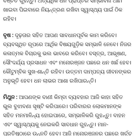
ବଞ୍ଚିତ ରୁହନ୍ତୁ। ଅତ୍ୟଧିକ ଧନ ପ୍ରାପ୍ତିର ସମ୍ଭାବନା ଅଛି।
ଖାଇବା ପିଇବାରେ ନିୟନ୍ତ୍ରଣ ରଖିବା ସ୍ୱାସ୍ଥ୍ୟ ପାଇଁ ଠିକ
ରହିବ।
ବୃଷ :
ଦୃଢ଼ତାର ସହିତ ଆପଣ ସାବଧାନପୂର୍ବକ କାମ କରିବେ।
ବ୍ୟବସ୍ଥିତ ରୂପରେ ଆର୍ଥିକ ବିଷୟଗୁଡ଼ିକ ସମ୍ଭାଳି ନେବେ। ନିଜର
କଳାତ୍ମକ ବିଚାରକୁ ଭଲ ଭାବରେ କରିବେ। ବସ୍ତ୍ର, ଆଭୂଷଣ,
ସୌଂଦର୍ଯ୍ୟ ପ୍ରସାଧନ ଏବଂ ମନୋରଞ୍ଜନ ପଛରେ ଧନ ଖର୍ଛ ହେବ।
କୌଟୁମ୍ବିକ ସୁଖ-ଶାନ୍ତି ରହିବ। ଉତ୍ତମ ଦାମ୍ପତ୍ୟ ଜୀବନଙ୍କର
ଅନୁଭୂତି ହେବ। ଧନ ଲାଭର ଆଶା ରଖିପାରନ୍ତି।
ମିଥୁନ :
ଆପଣଙ୍କ ବାଣୀ କିମ୍ବା ବ୍ୟବହାର ଆଜି କାହା ସହିତ
ଭୁଲ ବୁଝାବଣା ସୃଷ୍ଟି କରିପାରେ। ପରିବାରର ଲୋକମାନଙ୍କ
ସହିତ ମନମାଳିନ୍ୟ ହୋଇପାରେ, ସମ୍ଭାଳିକରି ରୁହନ୍ତୁ। ବାହନ
ଏବଂ ସ୍ୱାସ୍ଥ୍ୟକୁ ନେଇକରି ସାବଧାନ ରୁହନ୍ତୁ। ମାନ-
ପ୍ରତିଷ୍ଠାରେ ଉନ୍ନତି ହେବ। ଆଜି ମନୋରଞ୍ଜନର ପଛରେ ଖର୍ଚ୍ଚ