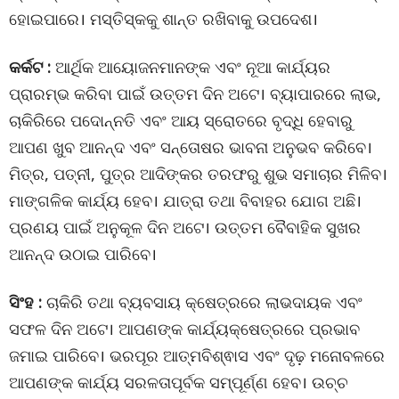
ହୋଇପାରେ। ମସ୍ତିସ୍କକୁ ଶାନ୍ତ ରଖିବାକୁ ଉପଦେଶ।
କର୍କଟ :
ଆର୍ଥିକ ଆୟୋଜନମାନଙ୍କ ଏବଂ ନୂଆ କାର୍ଯ୍ୟର
ପ୍ରାରମ୍ଭ କରିବା ପାଇଁ ଉତ୍ତମ ଦିନ ଅଟେ। ବ୍ୟାପାରରେ ଲାଭ,
ଚାକିରିରେ ପଦୋନ୍ନତି ଏବଂ ଆୟ ସ୍ରୋତରେ ବୃଦ୍ଧି ହେବାରୁ
ଆପଣ ଖୁବ ଆନନ୍ଦ ଏବଂ ସନ୍ତୋଷର ଭାବନା ଅନୁଭବ କରିବେ।
ମିତ୍ର, ପତ୍ନୀ, ପୁତ୍ର ଆଦିଙ୍କର ତରଫରୁ ଶୁଭ ସମାଚାର ମିଳିବ।
ମାଙ୍ଗଳିକ କାର୍ଯ୍ୟ ହେବ। ଯାତ୍ରା ତଥା ବିବାହର ଯୋଗ ଅଛି।
ପ୍ରଣୟ ପାଇଁ ଅନୁକୂଳ ଦିନ ଅଟେ। ଉତ୍ତମ ବୈବାହିକ ସୁଖର
ଆନନ୍ଦ ଉଠାଇ ପାରିବେ।
ସିଂହ :
ଚାକିରି ତଥା ବ୍ୟବସାୟ କ୍ଷେତ୍ରରେ ଲାଭଦାୟକ ଏବଂ
ସଫଳ ଦିନ ଅଟେ। ଆପଣଙ୍କ କାର୍ଯ୍ୟକ୍ଷେତ୍ରରେ ପ୍ରଭାବ
ଜମାଇ ପାରିବେ। ଭରପୂର ଆତ୍ମବିଶ୍ଵାସ ଏବଂ ଦୃଢ଼ ମନୋବଳରେ
ଆପଣଙ୍କ କାର୍ଯ୍ୟ ସରଳତାପୂର୍ବକ ସମ୍ପୂର୍ଣ୍ଣ ହେବ। ଉଚ୍ଚ