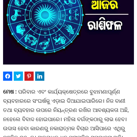
ମେଷ :
ପରିବାର ଏବଂ କାର୍ଯ୍ୟକ୍ଷେତ୍ରରେ ବୁଝାମଣାପୂର୍ଣ୍ଣ
ବ୍ୟବହାରରେ ସଂଘର୍ଷକୁ ଏଡ଼ାଇ ଦିଆଯାଇପାରିରେ। ନିଜ ବାଣୀ
ତଥା ବ୍ୟବହାର ଉପରେ ନିୟନ୍ତ୍ରଣ ରଖିର ଆବଶ୍ୟକତା ଅଛି,
ନହେଲେ ବିବାଦ ହୋଇପାରେ। ମହିଳା ବର୍ଗଙ୍କଠାରୁ ଲାଭ ହେବ।
ଉଦାସ ହେବା କାରଣରୁ ନକାରାତ୍ମକ ବିଚାର ଆସିପାରେ ଏଥିରୁ