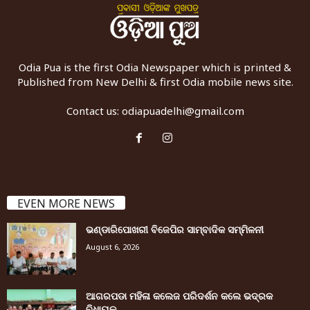
Odia Pua is the first Odia Newspaper which is printed &
Published from New Delhi & first Odia mobile news site.
Contact us:
odiapuadelhi@gmail.com
EVEN MORE NEWS
ଭଣ୍ଡାରିପୋଖରୀ ବିଜେପିର ସାମ୍ବାଦିକ ସମ୍ମିଳନୀ
August 6, 2026
ଆଗରପଡା ମହିଳା କଲେଜ ପରିଦର୍ଶନ କଲେ ଭଦ୍ରକ
ବିଧାୟକ