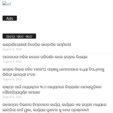
Ads
ଖବର ଏବେ ଏବେ
ଭଣ୍ଡାରିପୋଖରୀ ବିଜେପିର ସାମ୍ବାଦିକ ସମ୍ମିଳନୀ
August 6, 2026
ଆଗରପଡା ମହିଳା କଲେଜ ପରିଦର୍ଶନ କଲେ ଭଦ୍ରକ ବିଧାୟକ
August 6, 2026
ଭଦ୍ରକ ଜିଲ୍ଲା ଦଳିତ ମହାସଂଘ ପକ୍ଷରୁ ଧାମନଗରରେ ବନ୍ୟା ବିପନ୍ନଙ୍କୁ
ରିଲିଫ ସାମଗ୍ରୀ ବଂଟନ
August 6, 2026
ରାଷ୍ଟ୍ର ପାଇଁ ମଧ୍ୟସ୍ଥତା ୩.୦ ମାଧ୍ୟମରେ ବିଚାରାଧୀନ ମାମଲାଗୁଡ଼ିକର
ସୌହାର୍ଦ୍ଦ୍ୟପୂର୍ଣ୍ଣ ସମାଧାନ
August 6, 2026
ଜଳସମ୍ପଦ ବିଭାଗର ନିମ୍ନମାନର କାର୍ଯ୍ୟ, କାର୍ଯ୍ୟର ଏକ ସପ୍ତାହ ମଧ୍ୟରେ
ଭାଙ୍ଗିଲା ଗାର୍ଡ ୱାଲ, କାର୍ଯ୍ୟର ଗୁଣବତା କୁ ନେଇ ପ୍ରଶ୍ନବାଚୀ