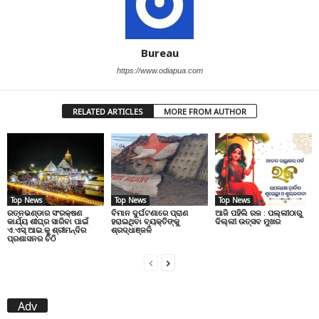
Bureau
https://www.odiapua.com
RELATED ARTICLES
MORE FROM AUTHOR
Top News
Top News
Top News
ରତ୍ନଭଣ୍ଡାର ସଂରକ୍ଷଣ
ବିମାନ ଦୁର୍ଘଟଣାରେ ପ୍ରାଣ
ଆଜି ପହିଲି ରଜ : ପଲ୍ଲୀଠାରୁ
କାର୍ଯ୍ୟ ଶୀଘ୍ର ସାରିବା ପାଇଁ
ହରାଇଥିବା ବ୍ୟକ୍ତିଙ୍କୁ
ଦିଲ୍ଲୀ ଉତ୍ସବ ମୁଖର
ଏ.ଏସ୍.ଆଇ.କୁ ଶ୍ରୀମନ୍ଦିର
ଶ୍ରଦ୍ଧାଞ୍ଜଳି
ପ୍ରଶାସନର ଚିଠି
Adv