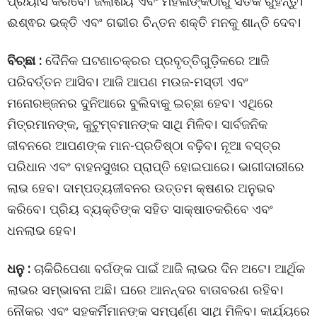
ପ୍ରୟାସ କରିବେ। ଜଲାଶୟ ଏବଂ ମହିଳାଙ୍କଠାରୁ ସତର୍କ ରୁହନ୍ତୁ।
ଈଶ୍ଵର ଭକ୍ତି ଏବଂ ଗଭୀର ଚିନ୍ତନ ଶକ୍ତି ମନକୁ ଶାନ୍ତି ଦେବ।
ବିଚ୍ଛା :
ଦୈନିକ ଘଟଣାଚକ୍ରର ପ୍ରବୃତ୍ତିଗୁଡ଼ିକରେ ଆଜି
ପରିବର୍ତ୍ତନ ଆସିବ। ଆଜି ଆପଣ ମଉଜ-ମସ୍ତୀ ଏବଂ
ମନୋରଞ୍ଜନର ଦୁନିଆରେ ବୁଲିବାକୁ ଇଚ୍ଛା ହେବ। ଏଥିରେ
ମିତ୍ରମାନଙ୍କ, କୁଟୁମ୍ବମାନଙ୍କ ସାଥି ମିଳିବ। ସାର୍ବଜନିକ
ଜୀବନରେ ଆପଣଙ୍କ ମାନ-ପ୍ରତିଷ୍ଠା ବଢ଼ିବ। ନୂଆ ବସ୍ତ୍ର
ପରିଧାନ ଏବଂ ବାହନସୁଖର ପ୍ରାପ୍ତି ହୋଇପାରେ। ଭାଗୀଦାରୀରେ
ଲାଭ ହେବ। ଦାମ୍ପତ୍ୟଜୀବନର ଉତ୍ତମ କ୍ଷଣର ଅନୁଭବ
କରିବେ। ପ୍ରିୟ ବ୍ୟକ୍ତିଙ୍କ ସହିତ ସାକ୍ଷାତକରିବେ ଏବଂ
ଧନଲାଭ ହେବ।
ଧନୁ :
ଚାକିରିପେଶା ବର୍ଗଙ୍କ ପାଇଁ ଆଜି ଲାଭର ଦିନ ଅଟେ। ଆର୍ଥିକ
ଲାଭର ସମ୍ଭାବନା ଅଛି। ଘରେ ଆନନ୍ଦର ବାତାବରଣ ରହିବ।
ନୌକର ଏବଂ ସହକର୍ମିମାନଙ୍କ ସମ୍ପୂର୍ଣ୍ଣ ସାଥି ମିଳିବ। କାର୍ଯ୍ୟରେ