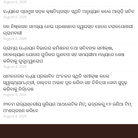
August 6, 2026
ବନ୍ୟାରେ ପ୍ରମୁଖ ସଡ଼କ କ୍ଷତିଗ୍ରସ୍ତ ସ୍ଥିତି ଅନୁଧ୍ୟାନ କଲେ ଆର୍‌ଡ଼ି ସଚିବ
August 6, 2026
ଜଳ ନିଷ୍କାସନ ସମସ୍ୟା ନେଇ ପ୍ରଶାସନର ଦ୍ୱାରସ୍ତ ହେଲେ ବରାଳପୋଖରୀ
ଗ୍ରାମବାସୀ
August 6, 2026
ଗ୍ରାମ୍ୟ ଉନ୍ନୟନ ବିଭାଗର କମିଶନର ତଥା ସଚିବଙ୍କ ସମୀକ୍ଷା,
ଜନକଲ୍ୟାଣ ଯୋଜନା ଗୁଡିକର ଗୁଣବତା ସହ ସମୟସୀମା ମଧ୍ୟରେ ଶେଷ
କରିବାକୁ ଗୁରୁତ୍ୱାରୋପ
August 6, 2026
ଧାମନଗରର ବନ୍ୟା ପ୍ରଭାବିତ ଅଂଚଳର ସ୍ଥିତି ସମୀକ୍ଷା କଲେ
ସ୍ୱାସ୍ଥ୍ୟମନ୍ତ୍ରୀ, ଡାକ୍ତର ଅଭାବ ଦୂର କରିବା ସହ ଚିକିତ୍ସା ସେବା ସୁଦୃଢ଼
କରିବାକୁ ନିର୍ଦ୍ଦେଶ
August 6, 2026
୭୨ତମ ରାଜ୍ୟସ୍ତରୀୟ ଜୁନିୟର ଆଥଲେଟିକ ମିଟ୍‌, ଭଦ୍ରକରୁ ୧୬ ଜଣିଆ ଟିମ୍
ଅଂଶଗ୍ରହଣ କରିବେ
August 6, 2026