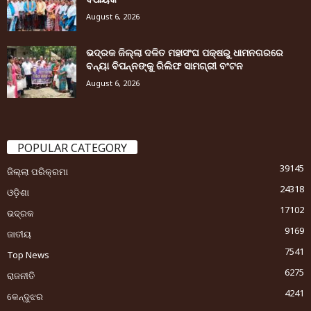
August 6, 2026
ଭଦ୍ରକ ଜିଲ୍ଲା ଦଳିତ ମହାସଂଘ ପକ୍ଷରୁ ଧାମନଗରରେ
ବନ୍ୟା ବିପନ୍ନଙ୍କୁ ରିଲିଫ ସାମଗ୍ରୀ ବଂଟନ
August 6, 2026
POPULAR CATEGORY
39145
ଜିଲ୍ଲା ପରିକ୍ରମା
24318
ଓଡ଼ିଶା
17102
ଭଦ୍ରକ
9169
ଜାତୀୟ
7541
Top News
6275
ରାଜନୀତି
4241
କେନ୍ଦୁଝର