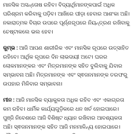
ମାନସିକ ଅସନ୍ତୋଷ ରହିବ। ବିଦ୍ୟାର୍ଥିମାନଙ୍କପାଇଁ ଅଧିକ
ପରିଶ୍ରମ କରିବାକୁ ପଡ଼ିବ। ଆଖିରେ ପୀଡ଼ା ହେବାର ଆଶଂକା ଅଛି।
ନକାରାତ୍ମକ ବିଚାର ଉପରେ ପୂର୍ଣ୍ଣରୂପରେ ନିୟନ୍ତ୍ରଣ ରଖିବାକୁ
ଚେଷ୍ଟାକଲେ ଭଲ ହେବ।
କୁମ୍ଭ :
ଆଜି ଆପଣ ଶାରୀରିକ ଏବଂ ମାନସିକ ରୂପରେ ଉତ୍ସାହିତ
ରହିବେ। ଆର୍ଥିକ ରୂପରେ ଦିନ ଲାଭଦାୟୀ ଅଟେ। ଘରର
ଲୋକମାନଙ୍କର ଏବଂ ମିତ୍ରମାନଙ୍କ ସହିତ ବୁଲିବାକୁ ଯିବାର
ସମ୍ଭାବନା ଅଛି। ମିତ୍ରମାନଙ୍କ ଏବଂ ସ୍ଵଜନମାନଙ୍କ ତରଫରୁ
ଉପହାର ମିଳିବାର ସମ୍ଭାବନା।
ମୀନ :
ଆଜି ମାନସିକ ବ୍ୟାକୁଳତା ଅଧିକ ରହିବ ଏବଂ ଏକାଗ୍ରତା
କମ ରହିବ। ଧାର୍ମିକ କାର୍ଯ୍ୟଗୁଡ଼ିକରେ ଧନ ଖର୍ଚ ହୋଇପାରେ।
ପୁଞ୍ଜି ନିବେଶରେ ଆଜି ବିଶିଷ୍ଟ ଧ୍ୟାନ ରଖିବାର ଆବଶ୍ୟକତା
ଅଛି। ସ୍ଵଜନମାନଙ୍କ ସହିତ ଆଜି ମନମାଳିନ୍ୟ ହୋଇପାରେ।