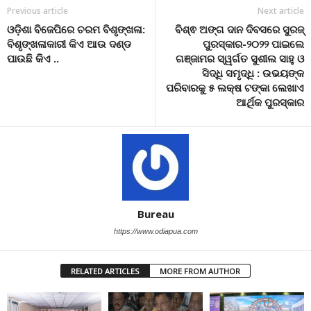
Previous article
Next article
ଓଡ଼ିଶା ବିଜେପିରେ ଚରମ ବିଶୃଙ୍ଖଳା:
ବିଶ୍ଵ ଅଙ୍ଗ ଦାନ ଦିବସରେ ସୁରଜ୍
ବିଶୃଙ୍ଖଳାକାରୀ କିଏ ଆଉ ଦଣ୍ଡ
ପୁରସ୍କାର-୨୦୨୨ ପାଇଲେ
ପାଉଛି କିଏ ..
ଗଞ୍ଜାମର ସ୍ୱର୍ଗତ ସୁଶୀଲ ସାହୁ ଓ
ସିଦ୍ଧି ସମୃଦ୍ଧି : ଉଭୟଙ୍କ
ପରିବାରକୁ ୫ ଲକ୍ଷ ଟଙ୍କା ଲେଖାଏ
ଆର୍ଥିକ ପୁରସ୍କାର
Bureau
https://www.odiapua.com
RELATED ARTICLES
MORE FROM AUTHOR