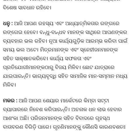
ବିଶେଷ ସାବଧାନ ରହିବେ।
ଧନୁ :
ଆଜି ଆପଣ ରହସ୍ୟ ଏବଂ ଆଧ୍ୟାତ୍ମିକତାର ରଙ୍ଗରେ
ରଙ୍ଗେଇ ହେବେ। ବନ୍ଧୁ-ବାନ୍ଧବ ମାନଙ୍କ ସାଥିରେ ଆପଣଙ୍କର
ବ୍ୟବହାର ଭଲ ରହିବ। ନୂଆ କାର୍ଯ୍ୟଗୁଡ଼ିକ ଆରମ୍ଭ କରିବା ପାଇଁ
ସମୟ ଭଲ ଅଟେ। ମିତ୍ରମାନଙ୍କ ଏବଂ ସ୍ନେହୀଜନମାନଙ୍କ
ସହିତ ସାକ୍ଷାତକରିବେ। କାର୍ଯ୍ୟ ସଫଳତା ଏବଂ
ପ୍ରତିଯୋଗୀମାନଙ୍କଠାରୁ ବିଜୟ ମିଳିବ। ଛୋଟ ଯାତ୍ରାରେ
ଯାଇପାରନ୍ତି। ଭାଗ୍ୟବୃଦ୍ଧି ସହିତ ସାମାଜିକ ମାନ-ସମ୍ମାନ ମଧ୍ୟ
ମିଳିବ।
ମକର :
ଆଜି ଆପଣ ଶେୟାର ମାର୍କେଟରେ କିମ୍ବା ସଟ୍ଟା
ବ୍ୟାପାରରେ ନିବେଶ କରିପାରନ୍ତି। ଅଚନାକ ଧନ ଲାଭ ହେବାର
ଆଶଂକା ଅଛି। ପରିଜନମାନଙ୍କ ସହିତ ବିବାଦରେ ଗୃହସ୍ଥ
ବାତାବରଣ ବିଗିଡ଼ି ପାରେ। ଗୃହଣିମାନଙ୍କୁ କୌଣସି କାରଣବଶତଃ