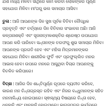
ଯଶ ମଧ୍ୟ ମିଳିବ। ସାଥିରେ କାମ କରିବା ଲୋକଙ୍କର ପୂର୍ଣ୍ଣ
ସହଯୋଗ ମିଳିବ। ମା’ଘରୁ ଭଲ ସମାଚାର ଆସିବ।
ତୁଳା :
ଆଜି ଆପଣଙ୍କ ଦିନ ସୁଖ ପୂର୍ବକ ବିତିବ। ବୌଦ୍ଧିକ
ପ୍ରବୃତ୍ତି ଏବଂ ଚର୍ଚ୍ଚାରେ ଦିନ ବିତିବାର ସଂଭାବନା ଅଛି। ଆଜି
କଳ୍ପନାଶକ୍ତି ଏବଂ ସୃଜନାତ୍ମକଶକ୍ତିର ଶ୍ରେଷ୍ଠ ଉପଯୋଗ
ଆପଣ କରି ପାରିବେ। ସନ୍ତାନଙ୍କ ତରଫରୁ ଶୁଭ ସମାଚାର ମିଳିବ।
ଆପଣଙ୍କ ପ୍ରଗତି ହେବ ଏବଂ ମହିଳା ମିତ୍ରମାନଙ୍କର
ସହଯୋଗ ମିଳିବ। ଶାରୀରିକ ଫୁର୍ତି ଏବଂ ପ୍ରଫୁଲ୍ଲିତ ମନର
ଆଭାସ ହେବ। ଉପରେ ମନରେ ଆସୁଥିବା ବିଚାର ଆପଣଙ୍କୁ
ବିଚଳିତ କରିପାରେ।
ବିଚ୍ଛା :
ଆଜିର ଦିନ ଶାନ୍ତିପୂର୍ଣ୍ଣ ରୂପରେ ବ୍ୟତୀତ କରିବେ,
କାରଣ ମନ ଚିନ୍ତାଗ୍ରସ୍ତ ରହିବ ଏବଂ ନିଜର ବନ୍ଧୁମାନଙ୍କ ସହିତ
ମନମାଳିନ୍ୟ ହୋଇପାରେ। ସ୍ଵାସ୍ଥ୍ୟ ବିଷୟରେ ଚିନ୍ତା ହେବ,
ଧନହାନି ଏବଂ ମାନହାନି ହୋଇପାରେ। କାଗଜପତ୍ର କାର୍ଯ୍ୟରେ