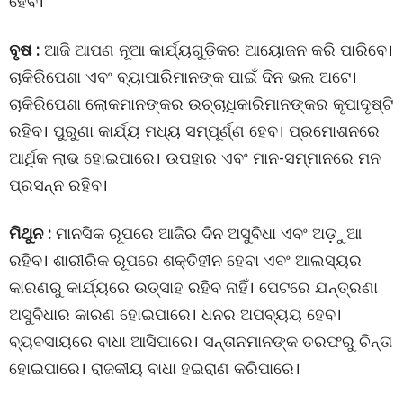
ହେବ।
ବୃଷ :
ଆଜି ଆପଣ ନୂଆ କାର୍ଯ୍ୟଗୁଡ଼ିକର ଆୟୋଜନ କରି ପାରିବେ।
ଚାକିରିପେଶା ଏବଂ ବ୍ୟାପାରିମାନଙ୍କ ପାଇଁ ଦିନ ଭଲ ଅଟେ।
ଚାକିରିପେଶା ଲୋକମାନଙ୍କର ଉଚ୍ଚାଧିକାରିମାନଙ୍କର କୃପାଦୃଷ୍ଟି
ରହିବ। ପୁରୁଣା କାର୍ଯ୍ୟ ମଧ୍ୟ ସମ୍ପୂର୍ଣ୍ଣ ହେବ। ପ୍ରମୋଶନରେ
ଆର୍ଥିକ ଲାଭ ହୋଇପାରେ। ଉପହାର ଏବଂ ମାନ-ସମ୍ମାନରେ ମନ
ପ୍ରସନ୍ନ ରହିବ।
ମିଥୁନ :
ମାନସିକ ରୂପରେ ଆଜିର ଦିନ ଅସୁବିଧା ଏବଂ ଅଡ଼ୁଆ
ରହିବ। ଶାରୀରିକ ରୂପରେ ଶକ୍ତିହୀନ ହେବା ଏବଂ ଆଲସ୍ୟର
କାରଣରୁ କାର୍ଯ୍ୟରେ ଉତ୍ସାହ ରହିବ ନାହିଁ। ପେଟରେ ଯନ୍ତ୍ରଣା
ଅସୁବିଧାର କାରଣ ହୋଇପାରେ। ଧନର ଅପବ୍ୟୟ ହେବ।
ବ୍ୟବସାୟରେ ବାଧା ଆସିପାରେ। ସନ୍ତାନମାନଙ୍କ ତରଫରୁ ଚିନ୍ତା
ହୋଇପାରେ। ରାଜକୀୟ ବାଧା ହଇରାଣ କରିପାରେ।