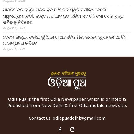
August 6, 2026
ଧାମନଗରର ବନ୍ୟା ପ୍ରଭାବିତ ଅଂଚଳର ସ୍ଥିତି ସମୀକ୍ଷା କଲେ
ସ୍ୱାସ୍ଥ୍ୟମନ୍ତ୍ରୀ, ଡାକ୍ତର ଅଭାବ ଦୂର କରିବା ସହ ଚିକିତ୍ସା ସେବା ସୁଦୃଢ଼
କରିବାକୁ ନିର୍ଦ୍ଦେଶ
August 6, 2026
୭୨ତମ ରାଜ୍ୟସ୍ତରୀୟ ଜୁନିୟର ଆଥଲେଟିକ ମିଟ୍‌, ଭଦ୍ରକରୁ ୧୬ ଜଣିଆ ଟିମ୍
ଅଂଶଗ୍ରହଣ କରିବେ
August 6, 2026
Odia Pua is the first Odia Newspaper which is printed &
Published from New Delhi & first Odia mobile news site.
Contact us:
odiapuadelhi@gmail.com