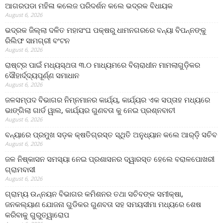
ଆଗରପଡା ମହିଳା କଲେଜ ପରିଦର୍ଶନ କଲେ ଭଦ୍ରକ ବିଧାୟକ
August 6, 2026
ଭଦ୍ରକ ଜିଲ୍ଲା ଦଳିତ ମହାସଂଘ ପକ୍ଷରୁ ଧାମନଗରରେ ବନ୍ୟା ବିପନ୍ନଙ୍କୁ
ରିଲିଫ ସାମଗ୍ରୀ ବଂଟନ
August 6, 2026
ରାଷ୍ଟ୍ର ପାଇଁ ମଧ୍ୟସ୍ଥତା ୩.୦ ମାଧ୍ୟମରେ ବିଚାରାଧୀନ ମାମଲାଗୁଡ଼ିକର
ସୌହାର୍ଦ୍ଦ୍ୟପୂର୍ଣ୍ଣ ସମାଧାନ
August 6, 2026
ଜଳସମ୍ପଦ ବିଭାଗର ନିମ୍ନମାନର କାର୍ଯ୍ୟ, କାର୍ଯ୍ୟର ଏକ ସପ୍ତାହ ମଧ୍ୟରେ
ଭାଙ୍ଗିଲା ଗାର୍ଡ ୱାଲ, କାର୍ଯ୍ୟର ଗୁଣବତା କୁ ନେଇ ପ୍ରଶ୍ନବାଚୀ
August 6, 2026
ବନ୍ୟାରେ ପ୍ରମୁଖ ସଡ଼କ କ୍ଷତିଗ୍ରସ୍ତ ସ୍ଥିତି ଅନୁଧ୍ୟାନ କଲେ ଆର୍‌ଡ଼ି ସଚିବ
August 6, 2026
ଜଳ ନିଷ୍କାସନ ସମସ୍ୟା ନେଇ ପ୍ରଶାସନର ଦ୍ୱାରସ୍ତ ହେଲେ ବରାଳପୋଖରୀ
ଗ୍ରାମବାସୀ
August 6, 2026
ଗ୍ରାମ୍ୟ ଉନ୍ନୟନ ବିଭାଗର କମିଶନର ତଥା ସଚିବଙ୍କ ସମୀକ୍ଷା,
ଜନକଲ୍ୟାଣ ଯୋଜନା ଗୁଡିକର ଗୁଣବତା ସହ ସମୟସୀମା ମଧ୍ୟରେ ଶେଷ
କରିବାକୁ ଗୁରୁତ୍ୱାରୋପ