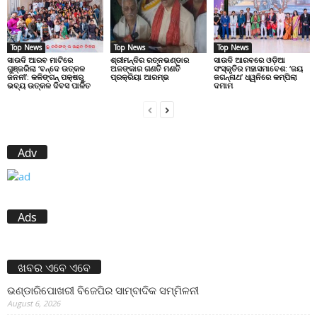
Top News
Top News
Top News
ସାଉଦି ଆରବ ମାଟିରେ
ଶ୍ରୀମନ୍ଦିର ରତ୍ନଭଣ୍ଡାର
ସାଉଦି ଆରବରେ ଓଡ଼ିଆ
ଗୁଞ୍ଜରିଲା ‘ବନ୍ଦେ ଉତ୍କଳ
ଅଳଙ୍କାର ଗଣତି ମଣତି
ସଂସ୍କୃତିର ମହାସମାବେଶ: ‘ଜୟ
ଜନନୀ’: କଳିଙ୍ଗନ୍ ପକ୍ଷରୁ
ପ୍ରକ୍ରିୟା ଆରମ୍ଭ
ଜଗନ୍ନାଥ’ ଧ୍ୱନିରେ କମ୍ପିଲା
ଭବ୍ୟ ଉତ୍କଳ ଦିବସ ପାଳିତ
ଦମାମ
Adv
Ads
ଖବର ଏବେ ଏବେ
ଭଣ୍ଡାରିପୋଖରୀ ବିଜେପିର ସାମ୍ବାଦିକ ସମ୍ମିଳନୀ
August 6, 2026