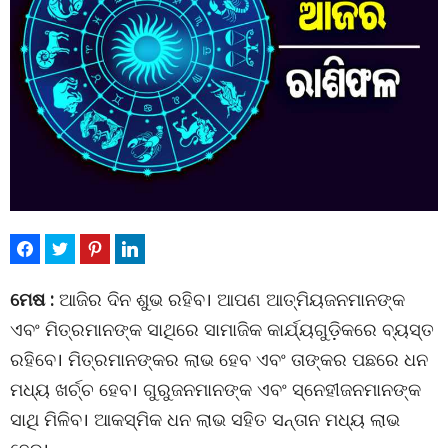
ମେଷ :
ଆଜିର ଦିନ ଶୁଭ ରହିବ। ଆପଣ ଆତ୍ମିୟଜନମାନଙ୍କ
ଏବଂ ମିତ୍ରମାନଙ୍କ ସାଥିରେ ସାମାଜିକ କାର୍ଯ୍ୟଗୁଡ଼ିକରେ ବ୍ୟସ୍ତ
ରହିବେ। ମିତ୍ରମାନଙ୍କର ଲାଭ ହେବ ଏବଂ ତାଙ୍କର ପଛରେ ଧନ
ମଧ୍ୟ ଖର୍ଚ୍ଚ ହେବ। ଗୁରୁଜନମାନଙ୍କ ଏବଂ ସ୍ନେହୀଜନମାନଙ୍କ
ସାଥି ମିଳିବ। ଆକସ୍ମିକ ଧନ ଲାଭ ସହିତ ସନ୍ତାନ ମଧ୍ୟ ଲାଭ