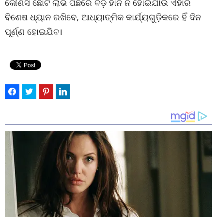
କୌଣସି ଛୋଟ ଲାଭ ପଛରେ ବଡ଼ ହାନି ନ ହୋଇଯାଉ ଏହାର
ବିଶେଷ ଧ୍ୟାନ ରଖିବେ, ଆଧ୍ୟାତ୍ମିକ କାର୍ଯ୍ୟଗୁଡ଼ିକରେ ହିଁ ଦିନ
ପୂର୍ଣ୍ଣ ହୋଇଯିବ।