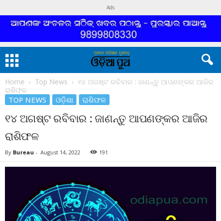
Ads
Home
Top News
୧୪ ଅଗଷ୍ଟ ରବିବାର : ଜାଣନ୍ତୁ ଆପଣଙ୍କର ଆଜିର
ରାଶିଫଳ
TOP NEWS
ଓଡ଼ିଶା
ରାଶିଫଳ
୧୪ ଅଗଷ୍ଟ ରବିବାର : ଜାଣନ୍ତୁ ଆପଣଙ୍କର ଆଜିର
ରାଶିଫଳ
By
Bureau
-
August 14, 2022
191