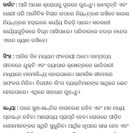
କର୍କଟ :
ଆଜି ଆପଣ କ୍ରୋଧରୁ ଦୂରରେ ରୁହନ୍ତୁ। କାମବୃତ୍ତି ଏବଂ
ଚୋରୀ ପରି ଅନୈତିକ ବିଚାର ଉପରେ ନିୟନ୍ତ୍ରଣ ରଖିବେ କାରଣ
ନିୟନ୍ତ୍ରଣ ହରାଇଲେ କାର୍ଯ୍ୟ ବିଗଡ଼ି ପାରେ। ସରକାରୀ
କାର୍ଯ୍ୟଗୁଡ଼ିକରେ ବିଘ୍ନ ଆସିପାରେ। ପରିବାରରେ ଝଗଡ଼ା ନହେଉ
ଏହାର ଧ୍ୟାନ ରଖିବେ।
ସିଂହ :
ଆଜିର ଦିନ ମଧ୍ୟମ ଫଳଦାୟୀ ଅଟେ। ଦାମ୍ପତ୍ୟ
ଜୀବନରେ ଯୁକ୍ତି ଏବଂ ବ୍ୟାପାର କ୍ଷେତ୍ରରେ ଭାଗିଦାରୀ
ମଧ୍ୟରେ ମନମାଳିନ୍ୟ ହୋଇପାରେ। ସାମାଜିକ ଜୀବନରେ
ସଫଳତା ମିଳିବ। ବିପରୀତ ଲିଂଗ ବ୍ୟକ୍ତିମାନଙ୍କ ସାଥିରେ ଭେଟ
ହୋଇପାରେ। ଏଥିରେ ସାବଧାନ ରୁହନ୍ତୁ।
କନ୍ୟା :
ଘରେ ସୁଖ-ଶାନ୍ତିର ବାତାବରଣ ରହିବ ଏବଂ ମନ ମଧ୍ୟ
ପ୍ରସନ୍ନ ରହିବ। ଆରୋଗ୍ୟ ପ୍ରାପ୍ତି ହେବ। ରୋଗରେ ପୀଡ଼ିତ
ଲୋକମାନଙ୍କର ସ୍ଥିତି ସୁଧୁରିବ। ଆର୍ଥିକ ରୂପରେ ଲାଭ ହେବ ଏବଂ