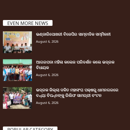
EVEN MORE NEWS
ଭଣ୍ଡାରିପୋଖରୀ ବିଜେପିର ସାମ୍ବାଦିକ ସମ୍ମିଳନୀ
August 6, 2026
ଆଗରପଡା ମହିଳା କଲେଜ ପରିଦର୍ଶନ କଲେ ଭଦ୍ରକ
ବିଧାୟକ
August 6, 2026
ଭଦ୍ରକ ଜିଲ୍ଲା ଦଳିତ ମହାସଂଘ ପକ୍ଷରୁ ଧାମନଗରରେ
ବନ୍ୟା ବିପନ୍ନଙ୍କୁ ରିଲିଫ ସାମଗ୍ରୀ ବଂଟନ
August 6, 2026
POPULAR CATEGORY