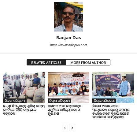
Ranjan Das
https://www.odiapua.com
RELATED ARTICLES
MORE FROM AUTHOR
ଜିଲ୍ଲା ପରିକ୍ରମା
ଜିଲ୍ଲା ପରିକ୍ରମା
ଜିଲ୍ଲା ପରିକ୍ରମା
ବନ୍ୟା ବିପନ୍ନଙ୍କୁ ଶୁଖିଲା ଖାଦ୍ୟ
କରାମତ ଅଲୀ କରାମତଙ୍କ
ଜିଲ୍ଲା ଆଇନ ସେବା
ବାଂଟିଲେ ତିହିଡି଼ ସତ୍ୟସାଇ
ସ୍ମୃତିରେ ସାହିତ୍ୟ ସଭା ଓ
ପ୍ରାଧିକରଣ ପକ୍ଷରୁ ନାରାୟଣ
ସଙ୍ଗଠନ
ମୁଶାୟରା
ଚନ୍ଦ୍ର ଉଚ୍ଚ ବିଦ୍ୟାଳୟରେ
ସଚେତନତା କାର୍ଯ୍ୟକ୍ରମ