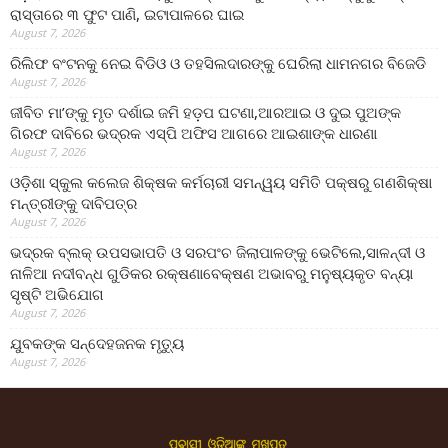
ରାସ୍ତାରେ ୩ ଫୁଟ ପାଣି, ଇଟାପାଳରେ ଘାଇ
August 7, 2026
ରିଲିଫ ବଂଟନକୁ ନେଇ ବିଡିଓ ଓ ତହସିଲଦାରଙ୍କୁ ଘେରିଲା ଧାମନଗର ବିଜେଡି
August 7, 2026
ଜୀବିତ ମା’ଙ୍କୁ ମୃତ ଦର୍ଶାଇ ଜମି ହଡ଼ପ ଘଟଣା,ଆରଆଇ ଓ ଦୁଇ ପୁଅଙ୍କ
ଗିରଫ ଦାବିରେ ଭଦ୍ରକ ଏସ୍‌ପି ଅଫିସ ଆଗରେ ଆଇଶାଙ୍କ ଧାରଣା
August 7, 2026
ଓଡ଼ିଶା ସ୍କୁଲ କଲେଜ ଶିକ୍ଷକ କର୍ମଚାରୀ ସମନ୍ୱୟ ସମିତି ପକ୍ଷରୁ ଗଣଶିକ୍ଷା
ମନ୍ତ୍ରୀଙ୍କୁ ଦାବିପତ୍ର
August 7, 2026
ଭଦ୍ରକ ବ୍ଲକ୍ ଉପସଭାପତି ଓ ସରପଂଚ ଜିଲାପାଳଙ୍କୁ ଭେଟିଲେ,ସାଳନ୍ଦୀ ଓ
ନାଳିଆ ନଦୀବନ୍ଧ ଗୁଡିକର ରକ୍ଷଣାବେକ୍ଷଣ ଅଭାବରୁ ମନୁଷ୍ୟକୃତ ବନ୍ୟା
ସୃଷ୍ଟି ଅଭିଯୋଗ
August 7, 2026
ଯୁବକଙ୍କ ସନ୍ଦେହଜନକ ମୃତ୍ୟୁ
August 7, 2026