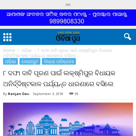
Ads
Home
ଓଡ଼ିଶା
୮ ଦଫା ଦାବି ପୂରଣ ପାଇଁ ଲକ୍ଷ୍ମିପୁର ବିଧାୟକ
ଅନିର୍ଦ୍ଦିଷ୍ଟକାଳ ପର୍ଯ୍ୟନ୍ତ ଧାରଣାରେ ବସିଲେ
ଓଡ଼ିଶା
କୋରାପୁଟ
ଜିଲ୍ଲା ପରିକ୍ରମା
୮ ଦଫା ଦାବି ପୂରଣ ପାଇଁ ଲକ୍ଷ୍ମିପୁର ବିଧାୟକ
ଅନିର୍ଦ୍ଦିଷ୍ଟକାଳ ପର୍ଯ୍ୟନ୍ତ ଧାରଣାରେ ବସିଲେ
By
Ranjan Das
-
September 3, 2018
99