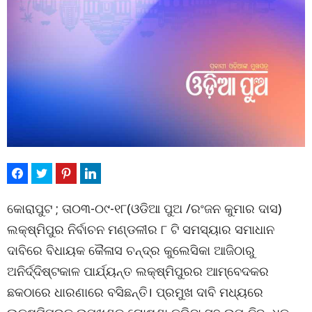
କୋରାପୁଟ ; ତା୦୩-୦୯-୧୮(ଓଡିଆ ପୁଅ /ରଂଜନ କୁମାର ଦାସ)
ଲକ୍ଷ୍ମିପୁର ନିର୍ବାଚନ ମଣ୍ଡଳୀର ୮ ଟି ସମସ୍ୟାର ସମାଧାନ
ଦାବିରେ ବିଧାୟକ କୈଳାସ ଚନ୍ଦ୍ର କୁଲେସିକା ଆଜିଠାରୁ
ଅନିର୍ଦ୍ଦିଷ୍ଟକାଳ ପାର୍ଯ୍ୟନ୍ତ ଲକ୍ଷ୍ମିପୁରର ଆମ୍ବେଦକର
ଛକଠାରେ ଧାରଣାରେ ବସିଛନ୍ତି। ପ୍ରମୁଖ ଦାବି ମଧ୍ୟରେ