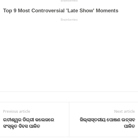
Previous article
Next article
ଗତୀଶ୍ୱର ଡିଗ୍ରୀ କଲେଜରେ
ଜିଲ୍ଲାସ୍ତରୀୟ ପୋଷଣ ଉତ୍ସବ
ସଂସ୍କୃତ ଦିବସ ପାଳିତ
ପାଳିତ