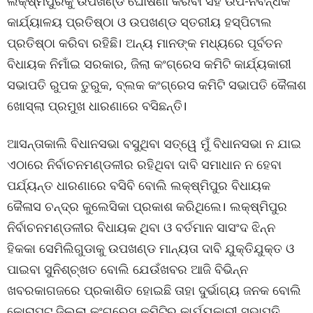
ଲକ୍ଷ୍ମିପୁରକୁ ଉପଖଣ୍ଡ ଘୋଷଣା କରିବା ସହ ଉପ-ନିବନ୍ଧକ
କାର୍ଯ୍ୟାଳୟ ପ୍ରତିଷ୍ଠା ଓ ଉପଖଣ୍ଡ ସ୍ତରୀୟ ହସ୍ପିଟାଲ
ପ୍ରତିଷ୍ଠା କରିବା ରହିଛି। ଅନ୍ୟ ମାନଙ୍କ ମଧ୍ୟରେ ପୂର୍ବତନ
ବିଧାୟକ ନିମାଁଇ ସରକାର, ଜିଲା କଂଗ୍ରେସ କମିଟି କାର୍ଯ୍ୟକାରୀ
ସଭାପତି ରୁପକ ତୁରୁକ, ବ୍ଲକ କଂଗ୍ରେସ କମିଟି ସଭାପତି କୈଳାଶ
ଖୋସ୍ଲା ପ୍ରମୁଖ ଧାରଣାରେ ବସିଛନ୍ତି।
ଆସନ୍ତାକାଲି ବିଧାନସଭା ବସୁଥିବା ସତ୍ୱେ ମୁଁ ବିଧାନସଭା ନ ଯାଇ
ଏଠାରେ ନିର୍ବାଚନମଣ୍ଡଳୀର ରହିଥିବା ଦାବି ସମାଧାନ ନ ହେବା
ପର୍ଯ୍ୟନ୍ତ ଧାରଣାରେ ବସିବି ବୋଲି ଲକ୍ଷ୍ମିପୁର ବିଧାୟକ
କୈଳାସ ଚନ୍ଦ୍ର କୁଲେସିକା ପ୍ରକାଶ କରିଥିଲେ। ଲକ୍ଷ୍ମିପୁର
ନିର୍ବାଚନମଣ୍ଡଳୀର ବିଧାୟକ ଥିବା ଓ ବର୍ତମାନ ସାସଂଦ ଝିନ୍ନ
ହିକକା ସେମିଲିଗୁଡାକୁ ଉପଖଣ୍ଡ ମାନ୍ୟତା ଦାବି ଯୁକ୍ତିଯୁକ୍ତ ଓ
ପାଇବା ସୁନିଶ୍ଚ୍ଖତ ବୋଲି ଯେଉଁଖବର ଆଜି ବିଭିନ୍ନ
ଖବରକାଗଜରେ ପ୍ରକାଶିତ ହୋଇଛି ତାହା ଦୁର୍ଭାଗ୍ୟ ଜନକ ବୋଲି
କୋରାପୁଟ ଜିଲ୍ଲା କଂଗ୍ରେସ କମିଟିର କାର୍ଯ୍ୟକାରୀ ସଭାପତି