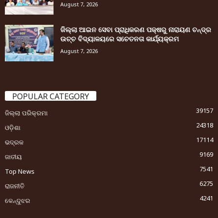
August 7, 2026
ଜିଲ୍ଲା ଆଇନ ସେବା ପ୍ରାଧିକରଣ ପକ୍ଷରୁ ନାରାୟଣ ଚନ୍ଦ୍ର
ଉଚ୍ଚ ବିଦ୍ୟାଳୟରେ ସଚେତନତା କାର୍ଯ୍ୟକ୍ରମ
August 7, 2026
POPULAR CATEGORY
39157
ଜିଲ୍ଲା ପରିକ୍ରମା
24318
ଓଡ଼ିଶା
17114
ଭଦ୍ରକ
9169
ଜାତୀୟ
7541
Top News
6275
ରାଜନୀତି
4241
କେନ୍ଦୁଝର