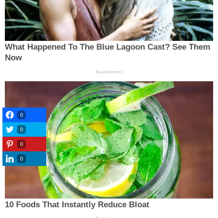
0
0
0
0