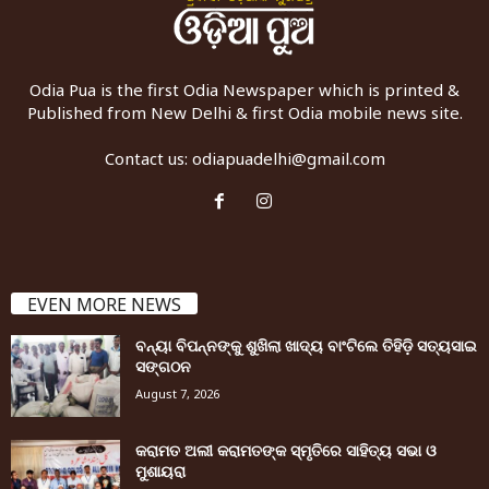
Odia Pua is the first Odia Newspaper which is printed &
Published from New Delhi & first Odia mobile news site.
Contact us:
odiapuadelhi@gmail.com
EVEN MORE NEWS
ବନ୍ୟା ବିପନ୍ନଙ୍କୁ ଶୁଖିଲା ଖାଦ୍ୟ ବାଂଟିଲେ ତିହିଡି଼ ସତ୍ୟସାଇ
ସଙ୍ଗଠନ
August 7, 2026
କରାମତ ଅଲୀ କରାମତଙ୍କ ସ୍ମୃତିରେ ସାହିତ୍ୟ ସଭା ଓ
ମୁଶାୟରା