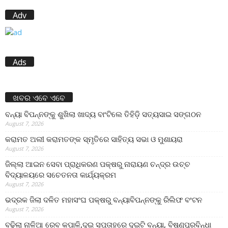
Adv
Ads
ଖବର ଏବେ ଏବେ
ବନ୍ୟା ବିପନ୍ନଙ୍କୁ ଶୁଖିଲା ଖାଦ୍ୟ ବାଂଟିଲେ ତିହିଡି଼ ସତ୍ୟସାଇ ସଙ୍ଗଠନ
August 7, 2026
କରାମତ ଅଲୀ କରାମତଙ୍କ ସ୍ମୃତିରେ ସାହିତ୍ୟ ସଭା ଓ ମୁଶାୟରା
August 7, 2026
ଜିଲ୍ଲା ଆଇନ ସେବା ପ୍ରାଧିକରଣ ପକ୍ଷରୁ ନାରାୟଣ ଚନ୍ଦ୍ର ଉଚ୍ଚ
ବିଦ୍ୟାଳୟରେ ସଚେତନତା କାର୍ଯ୍ୟକ୍ରମ
August 7, 2026
ଭଦ୍ରକ ଜିଲା ଦଳିତ ମହାସଂଘ ପକ୍ଷରୁ ବନ୍ୟାବିପନ୍ନଙ୍କୁ ରିଲିଫ ବଂଟନ
August 7, 2026
ବଢ଼ିଲା ନାଳିଆ ରେବ କପାଳି,ଦୁଇ ସପ୍ତାହରେ ଦୁଇଟି ବନ୍ୟା, ବିଷ୍ଣୁପୁରବିନ୍ଧା