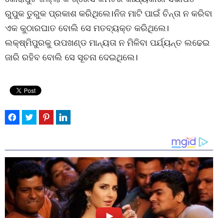
ରୁପୁକ ତୁରୁକ ପ୍ରକାଶ କରିଥିଲେ।ନିଜ ମାଟି ପାଇଁ ଚିନ୍ତା ନ କରିବା
ଏକ କୁଠାରଘାତ ବୋଲି ସେ ମତବ୍ୟକ୍ତ କରିଥିଲେ।
ଲକ୍ଷ୍ମିପୁରକୁ ଉପଖଣ୍ଡ ମାନ୍ୟତା ନ ମିଳିବା ପର୍ଯ୍ୟନ୍ତ ଲଢେଇ
ଜାରି ରହିବ ବୋଲି ସେ ସୂଚନା ଦେଇଥିଲେ।