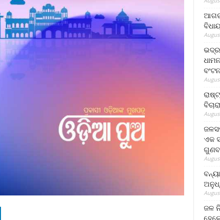
August
ଆଗରପ
ବିଧା
August
ଭଦ୍ର
ଧାମନ
ବଂଟ
August
ରାଷ୍
ବିଚାର
August
ଜଳସମ
ଏକ ସପ
ଗୁଣବ
August
ବନ୍ୟ
ଅନୁଧ
August
ଜଳ ନ
ହେଲେ