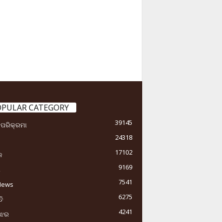
OPULAR CATEGORY
39145
ା ପରିକ୍ରମା
24318
17102
କ
9169
ୟ
7541
News
6275
ି
4241
ୁଝର