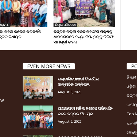
ିକ୍ରମା
ଜିଲ୍ଲା ପରିକ୍ରମା
 ମହିଳା କଲେଜ ପରିଦର୍ଶନ
ଭଦ୍ରକ ଜିଲ୍ଲା ଦଳିତ ମହାସଂଘ ପକ୍ଷରୁ
୍ରକ ବିଧାୟକ
ଧାମନଗରରେ ବନ୍ୟା ବିପନ୍ନଙ୍କୁ ରିଲିଫ
ସାମଗ୍ରୀ ବଂଟନ
EVEN MORE NEWS
P
ଜିଲ୍ଲ
ଭଣ୍ଡାରିପୋଖରୀ ବିଜେପିର
ସାମ୍ବାଦିକ ସମ୍ମିଳନୀ
ଓଡ଼ିଶା
August 6, 2026
ଭଦ୍ର
ew
ଜାତୀ
ଆଗରପଡା ମହିଳା କଲେଜ ପରିଦର୍ଶନ
କଲେ ଭଦ୍ରକ ବିଧାୟକ
Top 
August 6, 2026
ରାଜନୀତ
କେନ୍ଦ