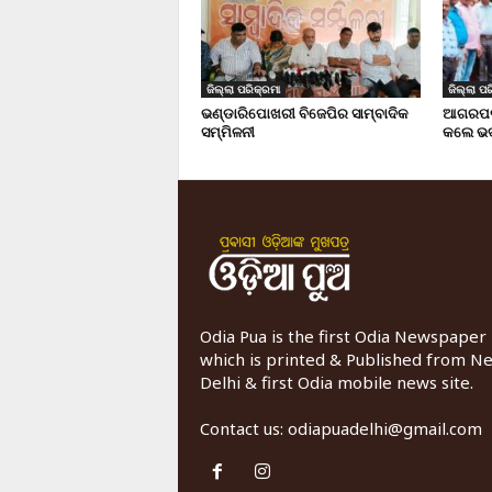
ଜିଲ୍ଲା ପରିକ୍ରମା
ଜିଲ୍ଲା ପର
ଭଣ୍ଡାରିପୋଖରୀ ବିଜେପିର ସାମ୍ବାଦିକ
ଆଗରପଡା
ସମ୍ମିଳନୀ
କଲେ ଭଦ
Odia Pua is the first Odia Newspaper
which is printed & Published from N
Delhi & first Odia mobile news site.
Contact us:
odiapuadelhi@gmail.com