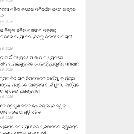
 6, 2026
ଡା ମହିଳା କଲେଜ ପରିଦର୍ଶନ କଲେ ଭଦ୍ରକ
ୟକ
 6, 2026
କ ଜିଲ୍ଲା ଦଳିତ ମହାସଂଘ ପକ୍ଷରୁ
ଗରରେ ବନ୍ୟା ବିପନ୍ନଙ୍କୁ ରିଲିଫ ସାମଗ୍ରୀ
ନ
 6, 2026
ଟ୍ର ପାଇଁ ମଧ୍ୟସ୍ଥତା ୩.୦ ମାଧ୍ୟମରେ
ାଧୀନ ମାମଲାଗୁଡ଼ିକର ସୌହାର୍ଦ୍ଦ୍ୟପୂର୍ଣ୍ଣ ସମାଧାନ
 6, 2026
୍ପଦ ବିଭାଗର ନିମ୍ନମାନର କାର୍ଯ୍ୟ, କାର୍ଯ୍ୟର
୍ତାହ ମଧ୍ୟରେ ଭାଙ୍ଗିଲା ଗାର୍ଡ ୱାଲ, କାର୍ଯ୍ୟର
ତା କୁ ନେଇ ପ୍ରଶ୍ନବାଚୀ
 6, 2026
ାରେ ପ୍ରମୁଖ ସଡ଼କ କ୍ଷତିଗ୍ରସ୍ତ ସ୍ଥିତି
୍ୟାନ କଲେ ଆର୍‌ଡ଼ି ସଚିବ
 6, 2026
ିଷ୍କାସନ ସମସ୍ୟା ନେଇ ପ୍ରଶାସନର ଦ୍ୱାରସ୍ତ
 ବରାଳପୋଖରୀ ଗ୍ରାମବାସୀ