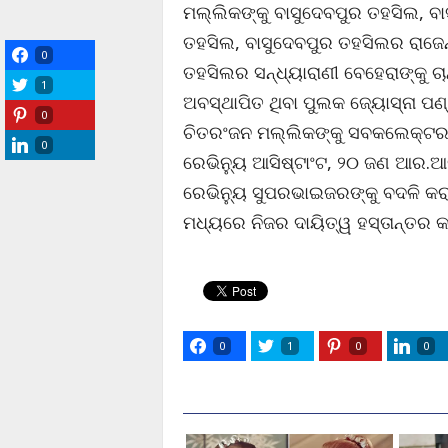
ମଲ୍ଲିକଙ୍କୁ ବାସୁଦେବପୁର ତହସିଲ, ବା
ତହସିଲ, ବାସୁଦେବପୁର ତହସିଲର ରାଜେନ୍ଦ୍
0
ତହସିଲର ସନ୍ଧ୍ୟାରାଣୀ ବେହେରାଙ୍କୁ ଚାନ
1
ଅବସ୍ଥାପିତ ଥିବା ପୁଲକ ଜ୍ୟୋସ୍ନା ପ
0
ଚିତରଂଜନ ମଲ୍ଲିକଙ୍କୁ ସବକଲେକ୍ଟର ଅ
0
ରେଭିନ୍ୟୁ ଆସିଷ୍ଟାଂଟ, ୨୦ ଜଣ ଆର.
ରେଭିନ୍ୟୁ ସୁପରଭାଇଜରଙ୍କୁ ବଦଳି କରା
ମଧ୍ୟରେ ନିଜର ଦାୟିତ୍ୱ ହସ୍ତାନ୍ତର କରିବ
0
1
0
0