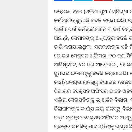
ଭଦ୍ରକ, ୧୨ା୬ (ଓଡ଼ିଆ ପୁଅ / ସ୍ନିଗ୍ଧା
କର୍ମଚାରୀଙ୍କୁ ଆଜି ବଦଳି କରାଯାଇଛି। 
ପାଇଁ ଯେଉଁ କର୍ମଚାରୀମାନେ ୩ ବର୍ଷ କିମ୍
ଅଛନ୍ତି, ସେମାନଙ୍କୁ ଅନ୍ୟତ୍ର ବଦଳି କ
ଜାରି କରାଯାଇଥିଲା। ସରକାରଙ୍କ ଏହି ନି
୧୦ ଜଣ ସେକ୍ସନ ଅଫିସର, ୨୦ ଜଣ ସିନି
ଆସିଷ୍ଟାଂଟ, ୨୦ ଜଣ ଆର.ଆଇ., ୧୧ ଜ
ସୁପରଭାଇଜରଙ୍କୁ ବଦଳି କରାଯାଇଛି। 
କାର୍ଯ୍ୟାଳୟର ରାଜସ୍ୱ ବିଭାଗର ସେକ୍ସ
ବିଭାଗର ସେକ୍ସନ ଅଫିସର ଭାବେ ଅବସ୍ଥ
ଏଲିନା ସେନାପତିଙ୍କୁ ଭୂ-ଅର୍ଜନ ବିଭାଗ
ଜିଲାପାଳଙ୍କ କାର୍ଯ୍ୟାଳୟ ରାଜସ୍ୱ ବି
ବନ୍ତ ବ୍ଲକ୍‌ର ସେକ୍ସନ ଅଫିସର ଅନୱର 
ବ୍ଲକ୍‌ର ରମଜିତ୍ ମାରାଣ୍ଡିଙ୍କୁ ଭଣ୍ଡା