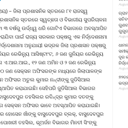
August
 ରାୟ) – ଜିଲା ପ୍ରଶାସନିକ ସ୍ତରରେ ୮୧ ରାଜସ୍ୱ
ଗ୍ରା
ସଚିବ
ପ୍ରଶାସନିକ ସ୍ତରରେ ସ୍ୱଚ୍ଛତା ଓ ବିଭାଗୀୟ ସୁପରିଚାଳନା
ଗୁଣବ
ବା ୩ ବର୍ଷରୁ ଉର୍ଦ୍ଧ୍ୱ ଧରି ଗୋଟିଏ ବିଭାଗରେ ଅବସ୍ଥାପିତ
ଗୁରୁ
ରାଯିବା ପାଇଁ ରାଜ୍ୟ ସରକାର ପକ୍ଷରୁ ଏକ ନିର୍ଦ୍ଦେଶନାମା
August
ର୍ଦ୍ଦେଶନାମା ଅନୁଯାୟୀ ଭଦ୍ରକ ଜିଲା ପ୍ରଶାସନ ପକ୍ଷରୁ
ଧାମନ
ସମୀକ
ୟର ରେଭିନ୍ୟୁ ଆସିଷ୍ଟାଂଟ, ୬ ଜଣ ଜୁନିୟର ରେଭିନ୍ୟୁ
ଦୂର କ
ଣ ଏ.ଆର.ଆଇ., ୧୨ ଜଣ ଅମିନ ଓ ୨ ଜଣ ରେଭିନ୍ୟୁ
ନିର୍ଦ୍
August
୧୦ ଜଣ ସେକ୍ସନ ଅଫିସରଙ୍କ ମଧ୍ୟରେ ଜିଲାପାଳଙ୍କ
୭୨ତମ
ନ ଅଫିସର ଅତୁଲ କୁମାର ନନ୍ଦୀଙ୍କୁ ଜୁଡିସିଆଲ
ଭଦ୍ର
ାପିତ କରାଯାଇଛି। ସେହିପରି ଜୁଡିସିଆଲ ବିଭାଗର
August
, ବାସୁଦେବପୁର ତହସିଲର ରବିନ୍ଦ୍ର କୁମାର ଦତଙ୍କୁ
ଭାଗ ସେକ୍ସନ ଅଫିସର ଭାବେ ଅବସ୍ଥାପିତ କରାଯାଇଛି।
ହୋସେନ ଖାଁଙ୍କୁ ବାସୁଦେବପୁର ବ୍ଲକ୍‌, ବାସୁଦେବପୁର
ରିପୋଖରୀ ତହସିଲ, ଭୂଅର୍ଜନ ବିଭାଗର ମିନତୀ ସିଂଙ୍କୁ