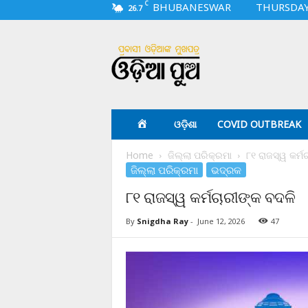
C
BHUBANESWAR
THURSDAY,
26.7
O
d
i
a
p
u
a
ଓଡ଼ିଶା
COVID OUTBREAK
.
c
Home
ଜିଲ୍ଲା ପରିକ୍ରମା
୮୧ ରାଜସ୍ୱ କର୍ମ
o
ଜିଲ୍ଲା ପରିକ୍ରମା
ଭଦ୍ରକ
m
୮୧ ରାଜସ୍ୱ କର୍ମଚାରୀଙ୍କ ବଦଳି
By
Snigdha Ray
-
June 12, 2026
47