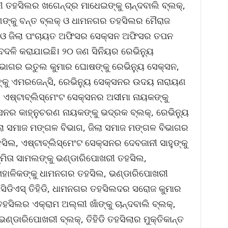
ତହସିଲର ଖଗେନ୍ଦ୍ର ମାଧେଇଙ୍କୁ ଚାନ୍ଦବାଲି ବ୍ଲକ୍‌,
ପୁହାଣଙ୍କୁ ବନ୍ତ ବ୍ଲକ୍ ଓ ଧାମନଗର ତହସିଲର ମୈରାଜ
ସ୍ ଓ ଜିଲା ପଂଚାୟତ ଅଫିସର ସେକ୍ସନ ଅଫିସର ତପନ
ବଦଳି କରାଯାଇଛି। ୨୦ ଜଣ ସିନିୟର ରେଭିନ୍ୟୁ
ିଭାଗର ଇତୁଲ କୁମାର ଘୋଷଙ୍କୁ ରେଭିନ୍ୟୁ ସେକ୍ସନ,
୍କୁ ଏମରଜେନ୍ସି, ରେଭିନ୍ୟୁ ସେକ୍ସନର ଉଦୟ ନାରାୟଣ
ନ, ଏଷ୍ଟାବ୍ଲିସ୍‌ମେଂଟ ସେକ୍ସନର ଅସୀମା ନାୟକଙ୍କୁ
ସନର କାହ୍ନୁଚରଣ ନାୟକଙ୍କୁ ଭଦ୍ରକ ବ୍ଲକ୍‌, ରେଭିନ୍ୟୁ
ଜିଲା ସମାଜ ମଙ୍ଗଳ ବିଭାଗ, ଜିଲା ସମାଜ ମଙ୍ଗଳ ବିଭାଗର
ସିଲ, ଏଷ୍ଟାବ୍ଲିସ୍‌ମେଂଟ ସେକ୍ସନର ଦେବଜାନୀ ସାହୁଙ୍କୁ
ମିତା ସାମଲଙ୍କୁ ଭଣ୍ଡାରିପୋଖରୀ ତହସିଲ,
ହାଳିକଙ୍କୁ ଧାମନଗର ତହସିଲ, ଭଣ୍ଡାରିପୋଖରୀ
ଡିଏସ୍ ତିହିଡି, ଧାମନଗର ତହସିଲଦର ସରୋଜ କୁମାର
ତହସିଲର ଏକ୍ରାମ ଅଲ୍ଲୀ ଖାଁଙ୍କୁ ଚାନ୍ଦବାଲି ବ୍ଲକ୍‌,
ଭଣ୍ଡାରିପୋଖରୀ ବ୍ଲକ୍‌, ତିହିଡି ତହସିଲାର ମୁକ୍ତିକାନ୍ତ