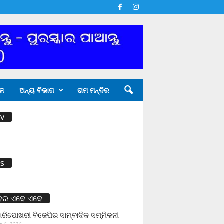
ଳ
ଅନ୍ୟ ବିଭାଗ
ରାମ ମନ୍ଦିର
v
s
ବର ଏବେ ଏବେ
ାରିପୋଖରୀ ବିଜେପିର ସାମ୍ବାଦିକ ସମ୍ମିଳନୀ