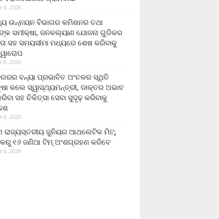
 6, 2026
ମ୍ୟ ଉନ୍ନୟନ ବିଭାଗର କମିଶନର ତଥା
ଙ୍କ ସମୀକ୍ଷା, ଜନକଲ୍ୟାଣ ଯୋଜନା ଗୁଡିକର
ତା ସହ ସମୟସୀମା ମଧ୍ୟରେ ଶେଷ କରିବାକୁ
ତ୍ୱାରୋପ
 6, 2026
ଗରର ବନ୍ୟା ପ୍ରଭାବିତ ଅଂଚଳର ସ୍ଥିତି
୍ଷା କଲେ ସ୍ୱାସ୍ଥ୍ୟମନ୍ତ୍ରୀ, ଡାକ୍ତର ଅଭାବ
ରିବା ସହ ଚିକିତ୍ସା ସେବା ସୁଦୃଢ଼ କରିବାକୁ
ଦେଶ
 6, 2026
 ରାଜ୍ୟସ୍ତରୀୟ ଜୁନିୟର ଆଥଲେଟିକ ମିଟ୍‌,
କରୁ ୧୬ ଜଣିଆ ଟିମ୍ ଅଂଶଗ୍ରହଣ କରିବେ
 6, 2026