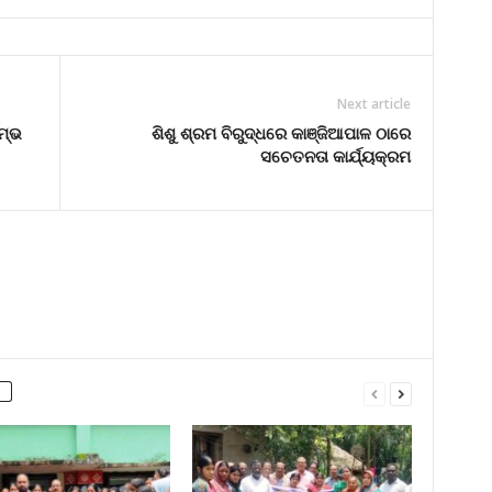
Next article
ମ୍ଭ
ଶିଶୁ ଶ୍ରମ ବିରୁଦ୍ଧରେ କାଞ୍ଜିଆପାଳ ଠାରେ
ସଚେତନତା କାର୍ଯ୍ୟକ୍ରମ