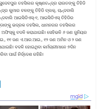
ସୁଦେବପୁର ତହସିଲର କୃଷ୍ଣଚନ୍ଦ୍ର ରାଉତଙ୍କୁ ତିହିଡି
ର କୁମାର ବଳଙ୍କୁ ତିହିଡି ବ୍ଲକ୍‌, ଚାନ୍ଦବାଲି
୍ଦବାଲି ଆଇସିଡିଏସ୍‌-୧, ଆଇସିଡିଏସ୍ ତିହିଡିର
ଣ୍ଡାଙ୍କୁ ଭଦ୍ରକ ତହସିଲ, ଧାମନଗର ତହସିଲର
ଫିସ୍‌କୁ ବଦଳି କରାଯାଇଛି। ସେହିଭଳି ୬ ଜଣ ଜୁନିୟର
ଆଇ., ୧୧ ଜଣ ଏ.ଆର.ଆଇ., ୧୨ ଜଣ ଅମିନ ଓ ୨ ଜଣ
ଯାଇଛି। ବଦଳି ହୋଇଥିବା କର୍ମଚାରୀମାନେ ୭ଦିନ
ା ପାଇଁ ନିର୍ଦ୍ଦେଶ ରହିଛି।