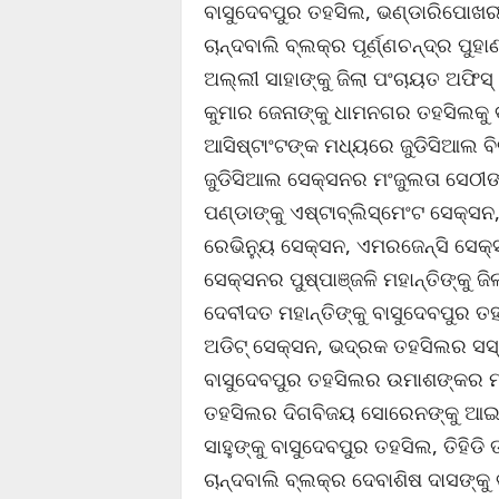
ବାସୁଦେବପୁର ତହସିଲ, ଭଣ୍ଡାରିପୋଖରୀ 
ଚାନ୍ଦବାଲି ବ୍ଲକ୍‌ର ପୂର୍ଣ୍ଣଚନ୍ଦ୍ର 
ଅଲ୍ଲୀ ସାହାଙ୍କୁ ଜିଲା ପଂଚାୟତ ଅଫି
କୁମାର ଜେନାଙ୍କୁ ଧାମନଗର ତହସିଲକୁ 
ଆସିଷ୍ଟାଂଟଙ୍କ ମଧ୍ୟରେ ଜୁଡିସିଆଲ ବ
ଜୁଡିସିଆଲ ସେକ୍ସନର ମଂଜୁଲତା ସେଠୀଙ
ପଣ୍ଡାଙ୍କୁ ଏଷ୍ଟାବ୍ଲିସ୍‌ମେଂଟ ସେକ୍ସ
ରେଭିନ୍ୟୁ ସେକ୍ସନ, ଏମରଜେନ୍ସି ସେକ୍
ସେକ୍ସନର ପୁଷ୍ପାଞ୍ଜଳି ମହାନ୍ତିଙ୍କୁ 
ଦେବୀଦତ ମହାନ୍ତିଙ୍କୁ ବାସୁଦେବପୁର ତହ
ଅଡିଟ୍ ସେକ୍ସନ, ଭଦ୍ରକ ତହସିଲର ସସ୍
ବାସୁଦେବପୁର ତହସିଲର ଉମାଶଙ୍କର ମ
ତହସିଲର ଦିଗବିଜୟ ସୋରେନଙ୍କୁ ଆଇସି
ସାହୁଙ୍କୁ ବାସୁଦେବପୁର ତହସିଲ, ତିହିଡି 
ଚାନ୍ଦବାଲି ବ୍ଲକ୍‌ର ଦେବାଶିଷ ଦାସଙ୍କୁ 