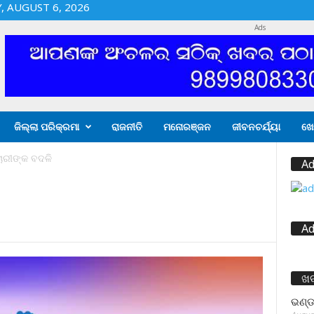
 AUGUST 6, 2026
Ads
ଜିଲ୍ଲା ପରିକ୍ରମା
ରାଜନୀତି
ମନୋରଞ୍ଜନ
ଜୀବନଚର୍ଯ୍ୟା
ଖେ
ଚାରୀଙ୍କ ବଦଳି
Ad
Ad
ଖ
ଭଣ୍ଡ