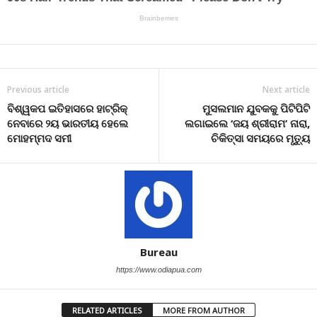
Previous article
Next article
ବିଶ୍ୱକପ ଇତିହାସରେ ହାଟ୍ରିକ୍
ମୁସଲମାନ ଯୁବକକୁ ପିଟିପିଟି
ନେବାରେ ୨ୟ ଭାରତୀୟ ହେଲେ
ଲଗାଇଲେ ‘ଜୟ ଶ୍ରୀରାମ’ ନାରା,
ମୋହମ୍ମଦ ସମୀ
ଚିକିତ୍ସା ସମୟରେ ମୃତ୍ୟୁ
Bureau
https://www.odiapua.com
RELATED ARTICLES
MORE FROM AUTHOR