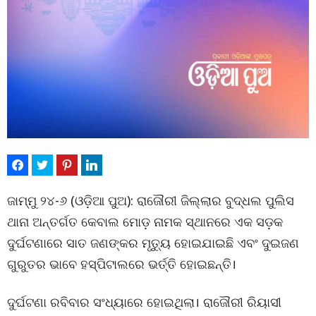
ଜାମ୍ମୁ ୨୪-୬ (ଓଡ଼ିଆ ପୁଅ): ରାଜୌରୀ ଜିଲ୍ଲାର ବୁଦ୍ଧଲ ପୁଲିସ
ଥାନା ଅନ୍ତର୍ଗତ କେବାଲ ମୋଡ଼ ନାମକ ସ୍ଥାନରେ ଏକ ସଡ଼କ
ଦୁର୍ଘଟଣାରେ ସାତ ଜଣଙ୍କର ମୃତ୍ୟୁ ହୋଇଯାଇଛି ଏବଂ ଦୁଇଜଣ
ଗୁରୁତର ଭାବେ ହସ୍ପିଟାଲରେ ଭର୍ତ୍ତି ହୋଇଛନ୍ତି।
ଦୁର୍ଘଟଣା ରବିବାର ସଂଧ୍ୟାରେ ହୋଇଥିଲା। ରାଜୌରୀ ରିୟାସୀ