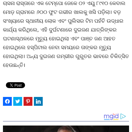
ଚାସନା ରାସ୍ତାରେ ଏକ ଟେମ୍ପୋ ଜେକେ ୦୨ ଏୟୁ ୮୯୧୦ କେବାଲ
ମୋଡ଼ ଗ୍ରାମରେ ୬୦୦ ଫୁଟ ଗଭୀର ଖାଲକୁ ଖସି ପଡ଼ିଲା। ବଡ଼
ସଂଖ୍ୟାରେ ସ୍ଥାନୀୟ ଲୋକ ଏବଂ ପୁଲିସର ଟିମ ପହଁଚି ଉଦ୍ଧାର
କାର୍ଯ୍ୟ କରିଥିଲେ, ଏହି ଦୁର୍ଘଟଣାରେ ଦୁଇଜଣ ଯାତ୍ରିଙ୍କର
ଘଟଣାସ୍ଥଳରେ ମୃତ୍ୟୁ ହୋଇଥିଲା ଏବଂ ପାଞ୍ଚ ଜଣ ଆହତ
ହୋଇଥିଲେ ହସ୍ପିଟାଲ ନେବା ସମୟରେ ତାଙ୍କର ମୃତ୍ୟୁ
ହୋଇଥିଲା। ଅନ୍ୟ ଦୁଇଜଣ ଗମ୍ଭୀର ଗୁରୁତର ଭାବରେ ଚିକିତ୍ସିତ
ହେଉଛନ୍ତି।