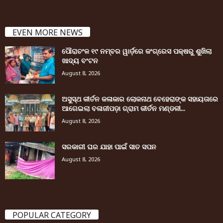
EVEN MORE NEWS
ପୌରାଚଂଳ ୧୯ ନମ୍ବର ୱାର୍ଡ଼ରେ କଂଗ୍ରେସ ପକ୍ଷରୁ ଶୁଖିଲା
ଖାଦ୍ୟ ବଂଟନ
August 8, 2026
ଅସୁସ୍ଥ କୀର୍ତନ କଳାକାର ଲୋକନାଥ ବେହେରାଙ୍କ ସହାୟତାରେ
ଆଗେଇଲା ବଳାଜୀପଡ଼ା ଗ୍ରାମ କୀର୍ତନ ମଣ୍ଡଳୀ...
August 8, 2026
ସରକାରୀ ଘର ଯାହା ପାଇଁ ସାତ ସପନ
August 8, 2026
POPULAR CATEGORY