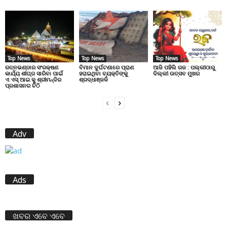
Top News
Top News
Top News
ରତ୍ନଭଣ୍ଡାର ସଂରକ୍ଷଣ
ବିମାନ ଦୁର୍ଘଟଣାରେ ପ୍ରାଣ
ଆଜି ପହିଲି ରଜ : ପଲ୍ଲୀଠାରୁ
କାର୍ଯ୍ୟ ଶୀଘ୍ର ସାରିବା ପାଇଁ
ହରାଇଥିବା ବ୍ୟକ୍ତିଙ୍କୁ
ଦିଲ୍ଲୀ ଉତ୍ସବ ମୁଖର
ଏ.ଏସ୍.ଆଇ.କୁ ଶ୍ରୀମନ୍ଦିର
ଶ୍ରଦ୍ଧାଞ୍ଜଳି
ପ୍ରଶାସନର ଚିଠି
Adv
Ads
ଖବର ଏବେ ଏବେ