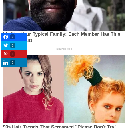
0
0
0
0