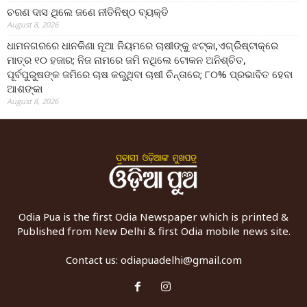
ଚରଣ ଦାସ ଥିଲେ ଜଣେ ନୀତିନିଷ୍ଠ ବ୍ୟକ୍ତି
August 8, 2026
ଧାମନଗରରେ ଧାନକିଣା ନୂଆ ନିୟମରେ ଚାଷୀଙ୍କୁ ଝଟ୍‌କା,ଏଗ୍ରିଷ୍ଟାକ୍‌ରେ
ମାତ୍ର ୧୦ ହଜାର; ନିଜ ନାମରେ ଜମି ନଥିଲେ ଟୋକନ ଅନିଶ୍ଚିତ,
ପୂର୍ବପୁରୁଷଙ୍କ ଜମିରେ ଚାଷ କରୁଥିବା ଚାଷୀ ଚିନ୍ତାରେ; ୮୦% ପ୍ରଭାବିତ ହେବା
ଆଶଙ୍କା
August 8, 2026
Odia Pua is the first Odia Newspaper which is printed &
Published from New Delhi & first Odia mobile news site.
Contact us:
odiapuadelhi@gmail.com