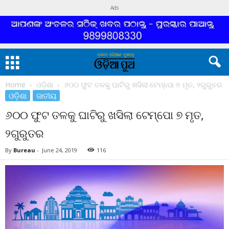
Ads
Home
ଓଡ଼ିଶା
୬୦୦ ଫୁଟ ତଳକୁ ଘାଟିରୁ ଖସିଲା ଟେମ୍ପୋ ୭ ମୃତ, ୨ଗୁରୁତର
ଓଡ଼ିଶା
ଜାତୀୟ
୬୦୦ ଫୁଟ ତଳକୁ ଘାଟିରୁ ଖସିଲା ଟେମ୍ପୋ ୭ ମୃତ,
୨ଗୁରୁତର
By
Bureau
-
June 24, 2019
116