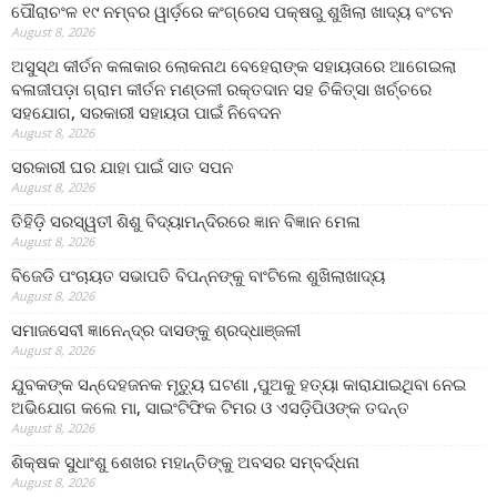
ପୌରାଚଂଳ ୧୯ ନମ୍ବର ୱାର୍ଡ଼ରେ କଂଗ୍ରେସ ପକ୍ଷରୁ ଶୁଖିଲା ଖାଦ୍ୟ ବଂଟନ
August 8, 2026
ଅସୁସ୍ଥ କୀର୍ତନ କଳାକାର ଲୋକନାଥ ବେହେରାଙ୍କ ସହାୟତାରେ ଆଗେଇଲା
ବଳାଜୀପଡ଼ା ଗ୍ରାମ କୀର୍ତନ ମଣ୍ଡଳୀ ରକ୍ତଦାନ ସହ ଚିକିତ୍ସା ଖର୍ଚ୍ଚରେ
ସହଯୋଗ, ସରକାରୀ ସହାୟତା ପାଇଁ ନିବେଦନ
August 8, 2026
ସରକାରୀ ଘର ଯାହା ପାଇଁ ସାତ ସପନ
August 8, 2026
ତିହିଡି଼ ସରସ୍ୱତୀ ଶିଶୁ ବିଦ୍ୟାମନ୍ଦିରରେ ଜ୍ଞାନ ବିଜ୍ଞାନ ମେଳା
August 8, 2026
ବିଜେଡି ପଂଚାୟତ ସଭାପତି ବିପନ୍ନଙ୍କୁ ବାଂଟିଲେ ଶୁଖିଲାଖାଦ୍ୟ
August 8, 2026
ସମାଜସେବୀ ଜ୍ଞାନେନ୍ଦ୍ର ଦାସଙ୍କୁ ଶ୍ରଦ୍ଧାଞ୍ଜଳୀ
August 8, 2026
ଯୁବକଙ୍କ ସନ୍ଦେହଜନକ ମୃତ୍ୟୁ ଘଟଣା ,ପୁଅକୁ ହତ୍ୟା କାରାଯାଇଥିବା ନେଇ
ଅଭିଯୋଗ କଲେ ମା, ସାଇଂଟିଫିକ ଟିମର ଓ ଏସଡ଼ିପିଓଙ୍କ ତଦନ୍ତ
August 8, 2026
ଶିକ୍ଷକ ସୁଧାଂଶୁ ଶେଖର ମହାନ୍ତିଙ୍କୁ ଅବସର ସମ୍ବର୍ଦ୍ଧନା
August 8, 2026