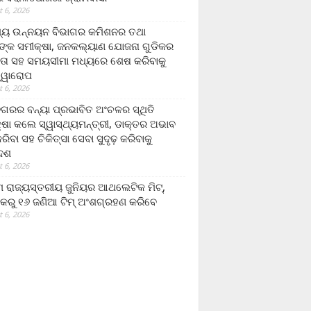
 6, 2026
ମ୍ୟ ଉନ୍ନୟନ ବିଭାଗର କମିଶନର ତଥା
ଙ୍କ ସମୀକ୍ଷା, ଜନକଲ୍ୟାଣ ଯୋଜନା ଗୁଡିକର
ତା ସହ ସମୟସୀମା ମଧ୍ୟରେ ଶେଷ କରିବାକୁ
ତ୍ୱାରୋପ
 6, 2026
ଗରର ବନ୍ୟା ପ୍ରଭାବିତ ଅଂଚଳର ସ୍ଥିତି
୍ଷା କଲେ ସ୍ୱାସ୍ଥ୍ୟମନ୍ତ୍ରୀ, ଡାକ୍ତର ଅଭାବ
ରିବା ସହ ଚିକିତ୍ସା ସେବା ସୁଦୃଢ଼ କରିବାକୁ
ଦେଶ
 6, 2026
 ରାଜ୍ୟସ୍ତରୀୟ ଜୁନିୟର ଆଥଲେଟିକ ମିଟ୍‌,
କରୁ ୧୬ ଜଣିଆ ଟିମ୍ ଅଂଶଗ୍ରହଣ କରିବେ
 6, 2026