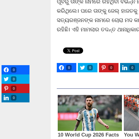
ପୂର୍ବରୁ ତାଙ୍କ ନାମରେ ରହିଥିବା ବିଭିନ୍
କରିଥିଲେ। ପରେ ତାଙ୍କୁ ଜେଲ୍ ହାଜତକୁ
ସତ୍ୟରଞ୍ଜନଙ୍କ ନାମରେ ଚୋରା ମଦ କାର
ରହିଛି। ଏହି ମାମଲାର ତଦନ୍ତ ଥାନାଧିକାର
0
0
0
0
0
0
0
0