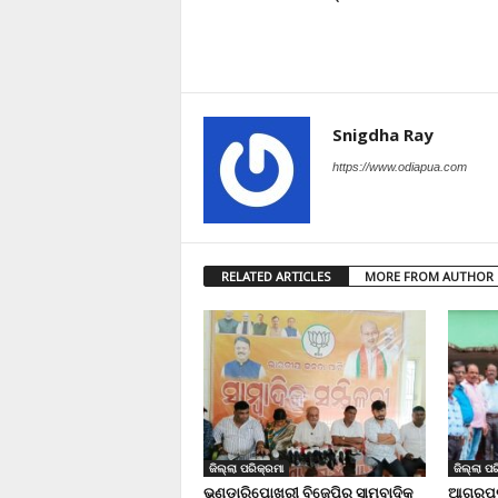
Snigdha Ray
https://www.odiapua.com
RELATED ARTICLES
MORE FROM AUTHOR
ଜିଲ୍ଲା ପରିକ୍ରମା
ଜିଲ୍ଲା ପର
ଭଣ୍ଡାରିପୋଖରୀ ବିଜେପିର ସାମ୍ବାଦିକ
ଆଗରପଡା