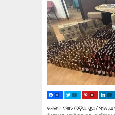
0
0
0
0
ଭଦ୍ରକ, ୧୩ା୫ (ଓଡ଼ିଆ ପୁଅ / ସ୍ନିଗ୍