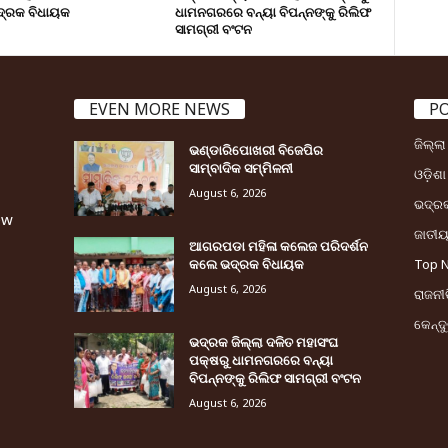
୍ରକ ବିଧାୟକ
ଧାମନଗରରେ ବନ୍ୟା ବିପନ୍ନଙ୍କୁ ରିଲିଫ
ସାମଗ୍ରୀ ବଂଟନ
EVEN MORE NEWS
P
ଜିଲ୍ଲ
ଭଣ୍ଡାରିପୋଖରୀ ବିଜେପିର
ସାମ୍ବାଦିକ ସମ୍ମିଳନୀ
ଓଡ଼ିଶା
August 6, 2026
ଭଦ୍ର
ew
ଜାତୀ
ଆଗରପଡା ମହିଳା କଲେଜ ପରିଦର୍ଶନ
କଲେ ଭଦ୍ରକ ବିଧାୟକ
Top 
August 6, 2026
ରାଜନୀତ
କେନ୍ଦ
ଭଦ୍ରକ ଜିଲ୍ଲା ଦଳିତ ମହାସଂଘ
ପକ୍ଷରୁ ଧାମନଗରରେ ବନ୍ୟା
ବିପନ୍ନଙ୍କୁ ରିଲିଫ ସାମଗ୍ରୀ ବଂଟନ
August 6, 2026