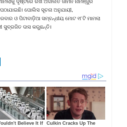
ନ ମାମଲାକୁ ଦୃଷ୍ଟିରେ ରଖି ଅଦାଲତ ଜାମିନ ନାମଞ୍ଜୁର
 ପଠାଯାଇଛି। ପୋଲିସ ସୂଚନା ଅନୁଯାୟୀ,
ବାର ଓ ପିଟାବାଡ଼ିଆ ସମ୍ବନ୍ଧୀୟ ମୋଟ ୧୮ଟି ମାମଲା
ୀ ସୁବ୍ରଜିତ ଦାସ କରୁଛନ୍ତି।