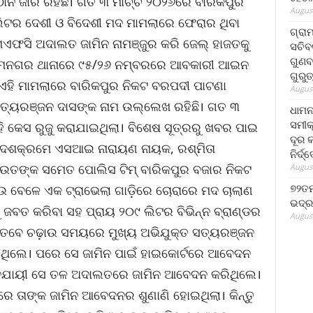
ାନ ଜାରି ରହିଛି। ଗତ ୩ ମାର୍ଚ୍ଚ ୨୦୨୬ରେ ବାରିକପୁର
August
ିଟର ଦେଶୀ ଓ ବିଦେଶୀ ମଦ ମାମଲାରେ ଫେରାର ଥିବା
ଗ୍ରା
ଏଫସି ଅଦାଲତ ଜାମିନ ନାମଞ୍ଜୁର କରି ଜେଲ୍ ହାଜତକୁ
ସଚିବ
ଗୁଣବ
 ଧାମନଗର ଥାନାରେ ୯୫/୨୬ ନମ୍ବରରେ ଆବକାରୀ ଆଇନ
ଗୁରୁ
 ଏହି ମାମଲାରେ ବାରିକପୁର ନିକଟ ବରପଦୀ ପାଟଣା
August
ସତ୍ୟରଞ୍ଜନ ଦାସଙ୍କ ନାମ ଉଲ୍ଲେଖ ରହିଛି। ଗତ ୩
ଧାମନ
ସମୀକ
 କେସ ରୁଜୁ କରାଯାଇଥିଲା। ବିଶେଷ ସୂତ୍ରରୁ ଖବର ପାଇ
ଦୂର କ
ର୍ଦ୍ଦେଶକ୍ରମେ ଏସଆଇ ନାରାୟଣ ନାୟକ, ରଶ୍ମିତା
ନିର୍ଦ୍
ରାଉତଙ୍କ ସମେତ ପୋଲିସ ଟିମ୍ ବାରିକପୁର ବଜାର ନିକଟ
August
୭୨ତମ
ଉ ବେଳେ ଏକ ଟ୍ରାଭେଲା ଗାଡ଼ିରେ ଚୋରାରେ ମଦ ଚାଲାଣ
ଭଦ୍ର
 ଜବତ କରିବା ସହ ପ୍ରାୟ ୨୦୯ ଲିଟର ବିଭିନ୍ନ ବ୍ରାଣ୍ଡର
August
 ତେବେ ଚଢ଼ାଉ ସମୟରେ ମୁଖ୍ୟ ଅଭିଯୁକ୍ତ ସତ୍ୟରଞ୍ଜନ
ିଲେ। ପରେ ସେ ଜାମିନ ପାଇଁ ହାଇକୋର୍ଟରେ ଆବେଦନ
 ଅନୁଯାୟୀ ସେ ତଳ ଅଦାଲତରେ ଜାମିନ ଆବେଦନ କରିଥିଲେ।
ାଙ୍କ ଜାମିନ ଆବେଦନର ଶୁଣାଣି ହୋଇଥିଲା। କିନ୍ତୁ