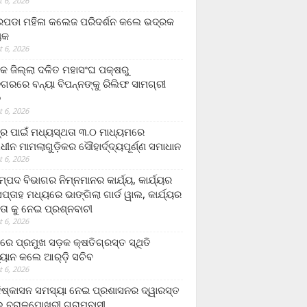
 6, 2026
ଡା ମହିଳା କଲେଜ ପରିଦର୍ଶନ କଲେ ଭଦ୍ରକ
ୟକ
 6, 2026
କ ଜିଲ୍ଲା ଦଳିତ ମହାସଂଘ ପକ୍ଷରୁ
ଗରରେ ବନ୍ୟା ବିପନ୍ନଙ୍କୁ ରିଲିଫ ସାମଗ୍ରୀ
ନ
 6, 2026
ଟ୍ର ପାଇଁ ମଧ୍ୟସ୍ଥତା ୩.୦ ମାଧ୍ୟମରେ
ାଧୀନ ମାମଲାଗୁଡ଼ିକର ସୌହାର୍ଦ୍ଦ୍ୟପୂର୍ଣ୍ଣ ସମାଧାନ
 6, 2026
୍ପଦ ବିଭାଗର ନିମ୍ନମାନର କାର୍ଯ୍ୟ, କାର୍ଯ୍ୟର
୍ତାହ ମଧ୍ୟରେ ଭାଙ୍ଗିଲା ଗାର୍ଡ ୱାଲ, କାର୍ଯ୍ୟର
ତା କୁ ନେଇ ପ୍ରଶ୍ନବାଚୀ
 6, 2026
ାରେ ପ୍ରମୁଖ ସଡ଼କ କ୍ଷତିଗ୍ରସ୍ତ ସ୍ଥିତି
୍ୟାନ କଲେ ଆର୍‌ଡ଼ି ସଚିବ
 6, 2026
ିଷ୍କାସନ ସମସ୍ୟା ନେଇ ପ୍ରଶାସନର ଦ୍ୱାରସ୍ତ
 ବରାଳପୋଖରୀ ଗ୍ରାମବାସୀ