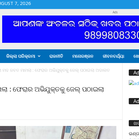
UGUST 7, 2026
Ads
ଜିଲ୍ଲା ପରିକ୍ରମା
ରାଜନୀତି
ମନୋରଞ୍ଜନ
ଜୀବନଚର୍ଯ୍ୟା
ଖେ
ା ମଦ ଜବତ ମାମଲା : ଫେରାର ଅଭିଯୁକ୍ତକୁ ଜେଲ୍ ପଠାଇଲା ଅଦାଲତ
Ad
ା : ଫେରାର ଅଭିଯୁକ୍ତକୁ ଜେଲ୍ ପଠାଇଲା
Ad
ଖ
ଭଣ୍ଡ