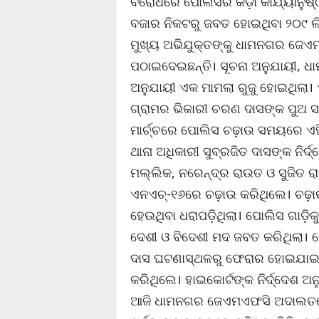
ବିରୋଧରେ ପୋଲିସର କଡ଼ା କାର୍ଯ୍ୟାନୁଷ୍ଠ
ବଜାର ନିକଟରୁ ଜବତ ହୋଇଥିବା ୨୦୯ ଲ
ମୁଖ୍ୟ ଅଭିଯୁକ୍ତଙ୍କୁ ଧାମନଗର ଜେଏମ
ପଠାଇଦେଇଛନ୍ତି। ସୂଚନା ଅନୁଯାୟୀ,
ଅନୁଯାୟୀ ଏକ ମାମଲା ରୁଜୁ ହୋଇଥିଲା।
ଗ୍ରାମର ଭିକାରୀ ଚରଣ ଦାସଙ୍କ ପୁଅ 
ମାର୍ଚ୍ଚରେ ପୋଲିସ ଚଢ଼ାଉ ସମୟରେ ଏହି
ଥାନା ଅଧିକାରୀ ସୁବ୍ରଜିତ ଦାସଙ୍କ ନି
ମଲ୍ଲିକ, ନରେନ୍ଦ୍ର ରାଉତ ଓ ସୁଜିତ 
ଏନଏଚ୍‌-୧୬ରେ ଚଢ଼ାଉ କରିଥିଲେ। ଚଢ଼ା
ହେଉଥିବା ଧରାପଡ଼ିଥିଲା। ପୋଲିସ ଗାଡ଼ିକୁ
ଦେଶୀ ଓ ବିଦେଶୀ ମଦ ଜବତ କରିଥିଲା।
ଦାସ ଘଟଣାସ୍ଥଳରୁ ଫେରାର ହୋଇଯାଇଥ
କରିଥିଲେ। ହାଇକୋର୍ଟଙ୍କ ନିର୍ଦ୍ଦେଶ
ଆଜି ଧାମନଗର ଜେଏମଏଫସି ଅଦାଲତରେ ତ