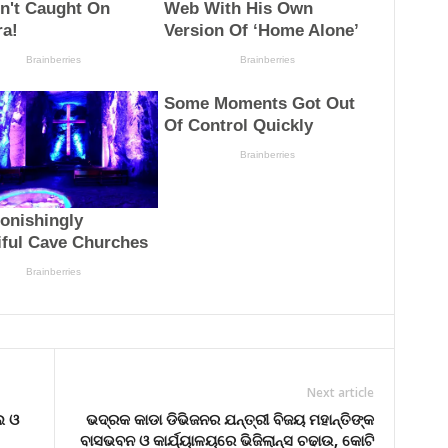
Next article
ୁଲ ଓ
ଭଦ୍ରକ କାଡା ଡିଭିଜନର ଯନ୍ତ୍ରୀ ବିଜୟ ମହାନ୍ତିଙ୍କ
ବାସଭବନ ଓ କାର୍ଯ୍ୟାଳୟରେ ଭିଜିଲାନ୍ସ ଚଢାଉ, କୋଟି