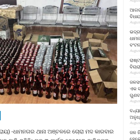
August
ଆଗରପ
ବିଧା
August
ଭଦ୍ର
ଧାମନ
ବଂଟ
August
ରାଷ୍
ବିଚାର
August
ଜଳସମ
ଏକ ସପ
ଗୁଣବ
August
ବନ୍ୟ
ଅନୁଧ
August
ଧା ରାୟ) -ଧାମନଗର ଥାନା ଅଞ୍ଚଳରେ ଚୋରା ମଦ କାରବାର
ଜଳ ନ
ହେଲେ