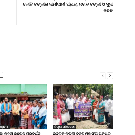
କୋଟି ଟଙ୍କାର ନାମୀଦାମୀ ପ୍ଲଟ୍‌, ନଗଦ ଟଙ୍କା ଓ ସୁନା
ଜବତ
ିକ୍ରମା
ଜିଲ୍ଲା ପରିକ୍ରମା
 ମହିଳା କଲେଜ ପରିଦର୍ଶନ
ଭଦ୍ରକ ଜିଲ୍ଲା ଦଳିତ ମହାସଂଘ ପକ୍ଷରୁ