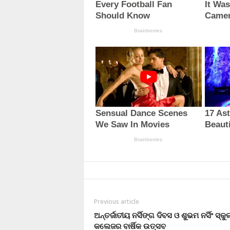
Previous article
ଅନ୍ତର୍ଜାତୀୟ ନର୍ସିଙ୍ଗ ଦିବସ ଓ ଶୁଭମ ନର୍ସିଂ ସ୍କ
କଲେଜର ବାର୍ଷିକ ଉତ୍ସବ