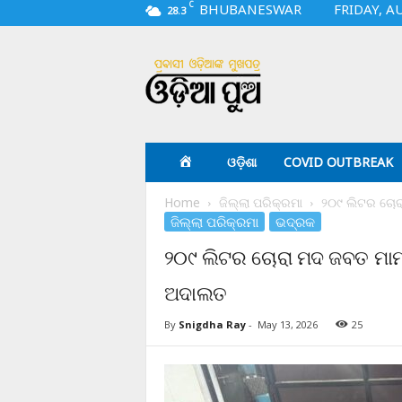
C
BHUBANESWAR
FRIDAY, A
28.3
O
d
i
a
p
u
a
ଓଡ଼ିଶା
COVID OUTBREAK
.
c
Home
ଜିଲ୍ଲା ପରିକ୍ରମା
୨୦୯ ଲିଟର ଚୋର
o
ଜିଲ୍ଲା ପରିକ୍ରମା
ଭଦ୍ରକ
m
୨୦୯ ଲିଟର ଚୋରା ମଦ ଜବତ ମାମଲ
ଅଦାଲତ
By
Snigdha Ray
-
May 13, 2026
25