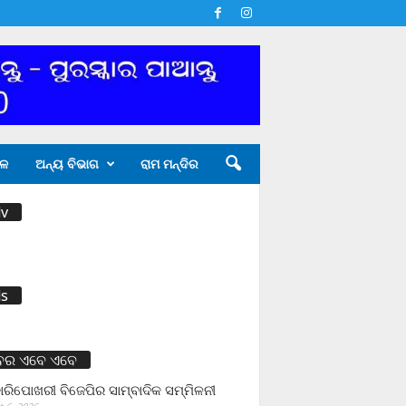
ଳ
ଅନ୍ୟ ବିଭାଗ
ରାମ ମନ୍ଦିର
v
s
ବର ଏବେ ଏବେ
ାରିପୋଖରୀ ବିଜେପିର ସାମ୍ବାଦିକ ସମ୍ମିଳନୀ