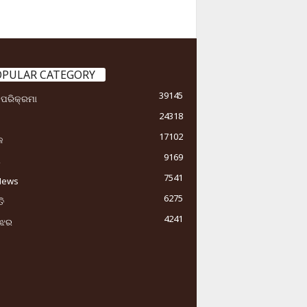
OPULAR CATEGORY
39145
ା ପରିକ୍ରମା
24318
17102
କ
9169
ୟ
7541
News
6275
ି
4241
ୁଝର