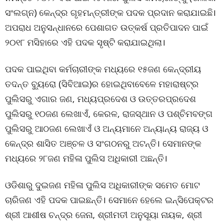
ସଂଲଗ୍ନ) କେନ୍ଦ୍ର ଗୃହମନ୍ତ୍ରୀଙ୍କ ପଦକ ପ୍ରଦାନ କରାଯାଇଛି।
ଅପରାଧ ଅନୁସନ୍ଧାନରେ ପେଶାଗତ ଉତ୍କର୍ଷ ପ୍ରତିପାଦନ ପାଇଁ
୨୦୧୮ ମସିହାରେ ଏହି ପଦକ ସୃଷ୍ଟି କରାଯାଇଥିଲା।
ପଦକ ପାଇଥିବା କର୍ମଚାରୀଙ୍କ ମଧ୍ୟରେ ୧୫ଜଣ କେନ୍ଦ୍ରୀୟ
ତଦନ୍ତ ବ୍ୟୁରୋ (ସିବିଆଇ)ର ହୋଇଥିବାବେଳେ ମହାରାଷ୍ଟ୍ର
ପୁଲିସରୁ ଏଗାର ଜଣ, ମଧ୍ୟପ୍ରଦେଶ ଓ ଉତ୍ତରପ୍ରଦେଶ
ପୁଲିସରୁ ୧୦ଜଣ ଲେଖାଏଁ, କେରଳ, ରାଜସ୍ଥାନ ଓ ପଶ୍ଚିମବଙ୍ଗ
ପୁଲିସରୁ ଆଠଜଣ ଲେଖାଏଁ ଓ ଅନ୍ୟମାନେ ଅନ୍ୟାନ୍ୟ ରାଜ୍ୟ ଓ
କେନ୍ଦ୍ର ଶାସିତ ଅଞ୍ଚଳ ଓ ସଂଗଠନରୁ ଅଟନ୍ତି। ସେମାନଙ୍କ
ମଧ୍ୟରେ ୨୮ଜଣ ମହିଳା ପୁଲିସ ଅଧିକାରୀ ଅଛନ୍ତି।
ଓଡିଶାରୁ ଦୁଇଜଣ ମହିଳା ପୁଲିସ ଅଧିକାରୀଙ୍କ ସମେତ ମୋଟ
ଚାରିଜଣ ଏହି ପଦକ ପାଇଛନ୍ତି। ସେମାନେ ହେଲେ ଇନ୍ସିପେକ୍ଟର
ଶ୍ରୀ ଆଶୀଷ ଚନ୍ଦ୍ର ଜେନା, ଶ୍ରୀମତୀ ଅନୁସୂୟା ନାୟକ, ଶ୍ରୀ