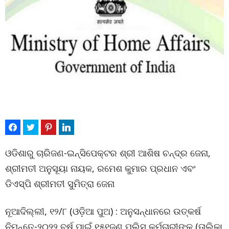
ଓଡିଶାରୁ ଚାରିଜଣ-ଇନ୍ସିପେକ୍ଟର ଶ୍ରୀ ଆଶିଷ ଚନ୍ଦ୍ର ଜେନା,
ଶ୍ରୀମତୀ ଅନୁସୂୟା ନାୟକ, ରମେଶ କୁମାର ପ୍ରଧାନ ଏବଂ
ଡିଏସ୍‌ପି ଶ୍ରୀମତୀ ସୁମିତ୍ରା ଜେନା
ନୂଆଦିଲ୍ଲୀ, ୧୨/୮ (ଓଡ଼ିଆ ପୁଅ) : ଅନୁସନ୍ଧାନରେ ଉତ୍କର୍ଷ
ନିମନ୍ତେ-୨୦୨୨ ବର୍ଷ ପାଇଁ ୧୫୧ଜଣ ପୁଲିସ କର୍ମଚାରୀଙ୍କୁ (ତାଲିକା