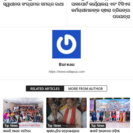
ସ୍ୱାଧୀନତା ସଂଗ୍ରାମର ସମଗ୍ର ଗାଥା
ପାସପୋର୍ଟ କାର୍ଯ୍ୟାଳୟ ଏବଂ ଟିସିଏସ
କର୍ମଚାରୀମାନଙ୍କ ଦ୍ଵାରା ତ୍ରିରଙ୍ଗା
ପଦଯାତ୍ରା
Bureau
https://www.odiapua.com
RELATED ARTICLES
MORE FROM AUTHOR
Top News
Top News
Top News
ସାଉଦି ଆରବ ମାଟିରେ
ଶ୍ରୀମନ୍ଦିର ରତ୍ନଭଣ୍ଡାର
ସାଉଦି ଆରବରେ ଓଡ଼ିଆ