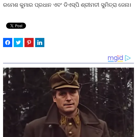
ରମେଶ କୁମାର ପ୍ରଧାନ ଏବଂ ଡିଏସ୍‌ପି ଶ୍ରୀମତୀ ସୁମିତ୍ରା ଜେନା।