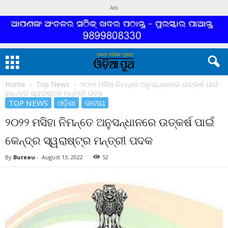
Ads
Home
Top News
୨୦୨୨ ମସିହା ନିମନ୍ତେ ଅନୁସନ୍ଧାନରେ ଉତ୍କର୍ଷ ପାଇଁ
କେନ୍ଦ୍ର ସ୍ୱରାଷ୍ଟ୍ର ମନ୍ତ୍ରୀ ପଦକ
TOP NEWS
ଓଡ଼ିଶା
ଜାତୀୟ
୨୦୨୨ ମସିହା ନିମନ୍ତେ ଅନୁସନ୍ଧାନରେ ଉତ୍କର୍ଷ ପାଇଁ
କେନ୍ଦ୍ର ସ୍ୱରାଷ୍ଟ୍ର ମନ୍ତ୍ରୀ ପଦକ
By
Bureau
-
August 13, 2022
52