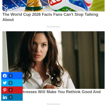
0
0
0
0