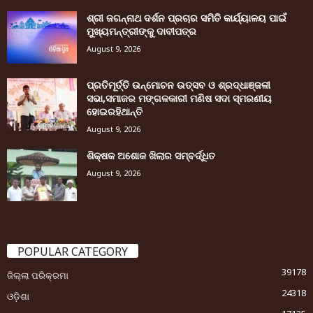
ଶ୍ରୀ ଜଗନ୍ନାଥ ଦର୍ଶନ ପ୍ରଚାର ସମିତି କାର୍ଯ୍ୟାଳୟ ପାଇଁ
ମୁଖ୍ୟମନ୍ତ୍ରୀଙ୍କୁ ଦାବୀପତ୍ର
August 9, 2026
ପ୍ରତିମୂର୍ତ୍ତି ଉନ୍ମୋଚନ ଉତ୍ସବ ଓ ଶ୍ରଦ୍ଧାଞ୍ଜଳୀ
ସଭା,ସମାଜର ମଙ୍ଗଳକାରୀ ମଣିଷ ସଦା ସ୍ମରଣୀୟ
ହୋଇରହିଥାନ୍ତି
August 9, 2026
ଶିକ୍ଷକ ଅଶୋକ ଖିଲାର ସମ୍ବର୍ଦ୍ଧିତ
August 9, 2026
POPULAR CATEGORY
39178
ଜିଲ୍ଲା ପରିକ୍ରମା
24318
ଓଡ଼ିଶା