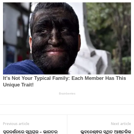
Previous article
Next article
ଦୂରଦର୍ଶନରେ ସ୍ୱରାଜ – ଭାରତର
ଭୁବନେଶ୍ଵର ସ୍ଥିତ ଆଞ୍ଚଳିକ