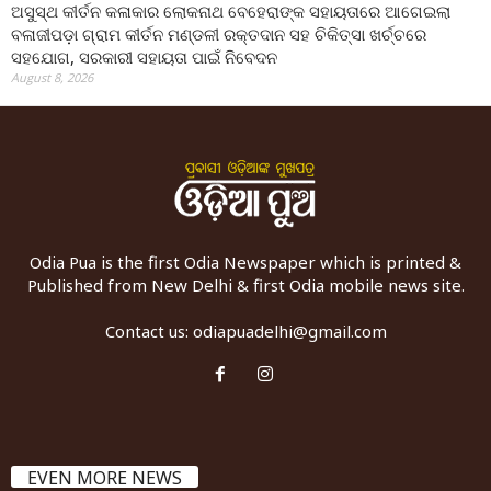
ଅସୁସ୍ଥ କୀର୍ତନ କଳାକାର ଲୋକନାଥ ବେହେରାଙ୍କ ସହାୟତାରେ ଆଗେଇଲା
ବଳାଜୀପଡ଼ା ଗ୍ରାମ କୀର୍ତନ ମଣ୍ଡଳୀ ରକ୍ତଦାନ ସହ ଚିକିତ୍ସା ଖର୍ଚ୍ଚରେ
ସହଯୋଗ, ସରକାରୀ ସହାୟତା ପାଇଁ ନିବେଦନ
August 8, 2026
Odia Pua is the first Odia Newspaper which is printed &
Published from New Delhi & first Odia mobile news site.
Contact us:
odiapuadelhi@gmail.com
EVEN MORE NEWS