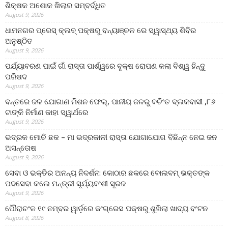
ଶିକ୍ଷକ ଅଶୋକ ଖିଲାର ସମ୍ବର୍ଦ୍ଧିତ
August 9, 2026
ଧାମନଗର ପ୍ରେସ୍ କ୍ଲବ୍ ପକ୍ଷରୁ ବନ୍ୟାଞ୍ଚଳ ରେ ସ୍ୱାସ୍ଥ୍ୟ ଶିବିର
ଅନୁଷ୍ଠିତ
August 9, 2026
ପର୍ଯ୍ୟାବରଣ ପାଇଁ ଗାଁ ରାସ୍ତା ପାର୍ଶ୍ୱରେ ବୃକ୍ଷ ରୋପଣ କଲା ବିଶ୍ୱ ହିନ୍ଦୁ
ପରିଷଦ
August 9, 2026
ବନ୍ତରେ ଜଳ ଯୋଗାଣ ମିଶନ ଫେଲ୍‌, ପାନୀୟ ଜଳରୁ ବଚିଂତ ବ୍ଲକବାସୀ ,୮୬
ଟାଙ୍କି ନିର୍ମାଣ କାହା ସ୍ୱାର୍ଥରେ
August 9, 2026
ଭଦ୍ରକ ମୋଚି ଛକ – ମା ଭଦ୍ରକାଳୀ ରାସ୍ତା ଯୋଗାଯୋଗ ବିଛିନ୍ନ ନେଇ ଜନ
ଅସନ୍ତୋଷ
August 9, 2026
ସେବା ଓ ଭକ୍ତିର ଅନନ୍ୟ ନିଦର୍ଶନ: କୋଠାର ଛକରେ ବୋଲବମ୍ ଭକ୍ତଙ୍କ
ପଦସେବା କଲେ ମନ୍ତ୍ରୀ ସୂର୍ଯ୍ୟବଂଶୀ ସୂରଜ
August 9, 2026
ପୌରାଚଂଳ ୧୯ ନମ୍ବର ୱାର୍ଡ଼ରେ କଂଗ୍ରେସ ପକ୍ଷରୁ ଶୁଖିଲା ଖାଦ୍ୟ ବଂଟନ
August 8, 2026