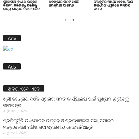
ଗୁଞ୍ଜରିଲା ‘ବନ୍ଦେ ଉତ୍କଳ
ଅଳଙ୍କାର ଗଣତି ମଣତି
ସଂସ୍କୃତିର ମହାସମାବେଶ: ‘ଜୟ
ଜନନୀ’: କଳିଙ୍ଗନ୍ ପକ୍ଷରୁ
ପ୍ରକ୍ରିୟା ଆରମ୍ଭ
ଜଗନ୍ନାଥ’ ଧ୍ୱନିରେ କମ୍ପିଲା
ଭବ୍ୟ ଉତ୍କଳ ଦିବସ ପାଳିତ
ଦମାମ
Adv
Ads
ଖବର ଏବେ ଏବେ
ଶ୍ରୀ ଜଗନ୍ନାଥ ଦର୍ଶନ ପ୍ରଚାର ସମିତି କାର୍ଯ୍ୟାଳୟ ପାଇଁ ମୁଖ୍ୟମନ୍ତ୍ରୀଙ୍କୁ
ଦାବୀପତ୍ର
August 9, 2026
ପ୍ରତିମୂର୍ତ୍ତି ଉନ୍ମୋଚନ ଉତ୍ସବ ଓ ଶ୍ରଦ୍ଧାଞ୍ଜଳୀ ସଭା,ସମାଜର
ମଙ୍ଗଳକାରୀ ମଣିଷ ସଦା ସ୍ମରଣୀୟ ହୋଇରହିଥାନ୍ତି
August 9, 2026