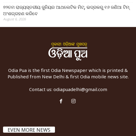
୭୨ତମ ରାଜ୍ୟସ୍ତରୀୟ ଜୁନିୟର ଆଥଲେଟିକ ମିଟ୍‌, ଭଦ୍ରକରୁ ୧୬ ଜଣିଆ ଟିମ୍
ଅଂଶଗ୍ରହଣ କରିବେ
August 6, 2026
Odia Pua is the first Odia Newspaper which is printed &
Published from New Delhi & first Odia mobile news site.
Contact us:
odiapuadelhi@gmail.com
EVEN MORE NEWS