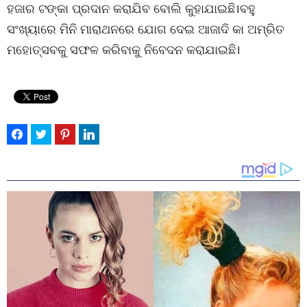
ହଜାର ଟଙ୍କା ପ୍ରଦାନ କରାଯିବ ବୋଲି କୁହାଯାଇଛି।ବହୁ
ସଂଖ୍ୟାରେ ମିନି ମାରାଥନରେ ଯୋଗ ଦେଇ ଆଜାଦି କା ଅମ୍ରିତ
ମହୋତ୍ସବକୁ ସଫଳ କରିବାକୁ ନିବେଦନ କରାଯାଇଛି।