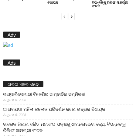
ବିଧାୟକ
ବିପନ୍ନଙ୍କୁ ରିଲିଫ ସାମଗ୍ରୀ
ବଂଟନ
Adv
Ads
ଖବର ଏବେ ଏବେ
ଭଣ୍ଡାରିପୋଖରୀ ବିଜେପିର ସାମ୍ବାଦିକ ସମ୍ମିଳନୀ
August 6, 2026
ଆଗରପଡା ମହିଳା କଲେଜ ପରିଦର୍ଶନ କଲେ ଭଦ୍ରକ ବିଧାୟକ
August 6, 2026
ଭଦ୍ରକ ଜିଲ୍ଲା ଦଳିତ ମହାସଂଘ ପକ୍ଷରୁ ଧାମନଗରରେ ବନ୍ୟା ବିପନ୍ନଙ୍କୁ
ରିଲିଫ ସାମଗ୍ରୀ ବଂଟନ
August 6, 2026