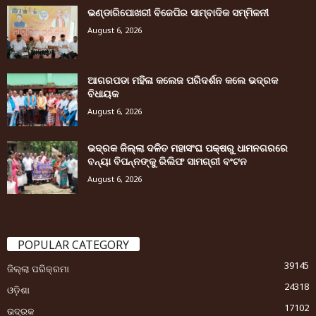
ଭଣ୍ଡାରିପୋଖରୀ ବିଜେପିର ସାମ୍ବାଦିକ ସମ୍ମିଳନୀ
August 6, 2026
ଆଗରପଡା ମହିଳା କଲେଜ ପରିଦର୍ଶନ କଲେ ଭଦ୍ରକ
ବିଧାୟକ
August 6, 2026
ଭଦ୍ରକ ଜିଲ୍ଲା ଦଳିତ ମହାସଂଘ ପକ୍ଷରୁ ଧାମନଗରରେ
ବନ୍ୟା ବିପନ୍ନଙ୍କୁ ରିଲିଫ ସାମଗ୍ରୀ ବଂଟନ
August 6, 2026
POPULAR CATEGORY
39145
ଜିଲ୍ଲା ପରିକ୍ରମା
24318
ଓଡ଼ିଶା
17102
ଭଦ୍ରକ