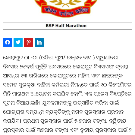
କୋରାପୁଟ ୦୮-୦୮(ଓଡିଆ ପୁଅ/ ରଞ୍ଜନ ଦାସ ) ସ୍ୱାଧୀନତା
ଦିବସର ୭୫ବର୍ଷ ପୂର୍ତ୍ତି ଅବସରରେ କୋରାପୁଟ ବିଏସଏଫ ଦ୍ବାରା
ଆସନ୍ତା ୧୩ ତାରିଖରେ କୋରାପୁଟରେ ମହିଳା ଏବଂ ଛାତ୍ରଙ୍କ
ସମେତ ସୁରକ୍ଷା ବାହିନୀ କର୍ମଚାରୀ ନିମନ୍ତେ ପାଇଁ ୧୦ କିଲୋମିଟର
ମିନି ମାରାଥନ ଆୟୋଜନ କରାଯିବ ବୋଲି ଏକ ପ୍ରେସ ବିଜ୍ଞପ୍ତିରେ
ସୂଚନା ଦିଆଯାଇଛି। ଯୁବକମାନଙ୍କୁ ଉତ୍ସାହିତ କରିବା ପାଇଁ
ଯୋଗ୍ୟତା ସମ୍ପନ୍ନ ବ୍ୟକ୍ତିଙ୍କୁ ନଗଦ ପୁରସ୍କାର ପ୍ରଦାନ
କରାଯିବ। ପ୍ରଥମ ପୁରସ୍କାର ପାଇଁ ୫ ହଜାର ଟଙ୍କା, ଦ୍ୱିତୀୟ
ପୁରସ୍କାର ପାଇଁ ୩ହଜାର ଟଙ୍କା ଏବଂ ତୃତୀୟ ପୁରସ୍କାର ପାଇଁ ୨