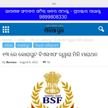
Ads
Home
ଓଡ଼ିଶା
୧୩ ରେ କୋରାପୁଟ ବିଏସଏଫ ଦ୍ୱାରା ମିନି ମାରାଥନ
ଓଡ଼ିଶା
କୋରାପୁଟ
ଜିଲ୍ଲା ପରିକ୍ରମା
୧୩ ରେ କୋରାପୁଟ ବିଏସଏଫ ଦ୍ୱାରା ମିନି ମାରାଥନ
By
Bureau
-
August 8, 2022
56