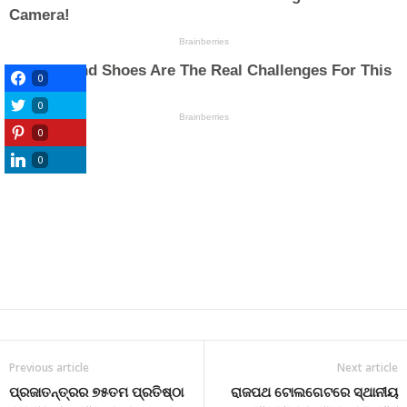
0
0
0
0
Previous article
Next article
ପ୍ରଜାତନ୍ତ୍ରର ୭୫ତମ ପ୍ରତିଷ୍ଠା
ରାଜପଥ ଟୋଲଗେଟରେ ସ୍ଥାନୀୟ