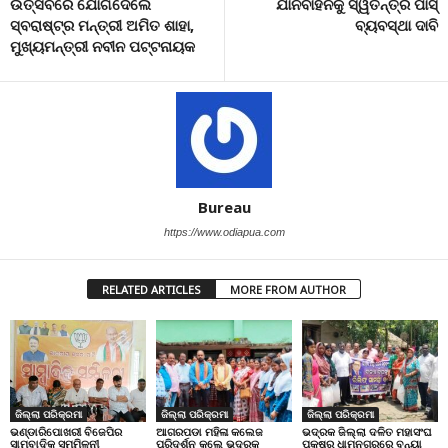
ଉତ୍ସବରେ ଯୋଗଦେଲେ
ଯାନବାହନକୁ ସ୍ୱତନ୍ତ୍ର ପାସ୍
ସ୍ବରାଷ୍ଟ୍ର ମନ୍ତ୍ରୀ ଅମିତ ଶାହା,
ବ୍ୟବସ୍ଥା ଦାବି
ମୁଖ୍ୟମନ୍ତ୍ରୀ ନବୀନ ପଟ୍ଟନାୟକ
Bureau
https://www.odiapua.com
RELATED ARTICLES
MORE FROM AUTHOR
ଜିଲ୍ଲା ପରିକ୍ରମା
ଜିଲ୍ଲା ପରିକ୍ରମା
ଜିଲ୍ଲା ପରିକ୍ରମା
ଭଣ୍ଡାରିପୋଖରୀ ବିଜେପିର
ଆଗରପଡା ମହିଳା କଲେଜ
ଭଦ୍ରକ ଜିଲ୍ଲା ଦଳିତ ମହାସଂଘ
ସାମ୍ବାଦିକ ସମ୍ମିଳନୀ
ପରିଦର୍ଶନ କଲେ ଭଦ୍ରକ
ପକ୍ଷରୁ ଧାମନଗରରେ ବନ୍ୟା