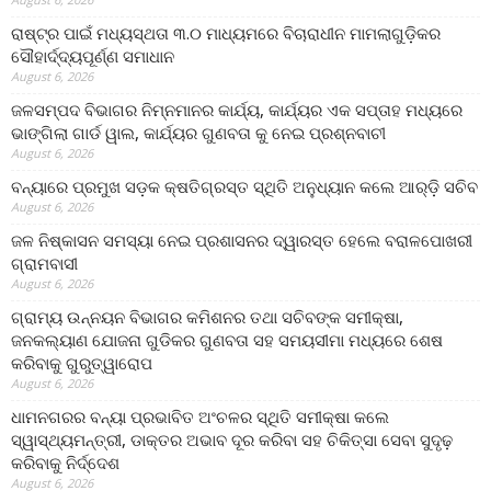
ରାଷ୍ଟ୍ର ପାଇଁ ମଧ୍ୟସ୍ଥତା ୩.୦ ମାଧ୍ୟମରେ ବିଚାରାଧୀନ ମାମଲାଗୁଡ଼ିକର
ସୌହାର୍ଦ୍ଦ୍ୟପୂର୍ଣ୍ଣ ସମାଧାନ
August 6, 2026
ଜଳସମ୍ପଦ ବିଭାଗର ନିମ୍ନମାନର କାର୍ଯ୍ୟ, କାର୍ଯ୍ୟର ଏକ ସପ୍ତାହ ମଧ୍ୟରେ
ଭାଙ୍ଗିଲା ଗାର୍ଡ ୱାଲ, କାର୍ଯ୍ୟର ଗୁଣବତା କୁ ନେଇ ପ୍ରଶ୍ନବାଚୀ
August 6, 2026
ବନ୍ୟାରେ ପ୍ରମୁଖ ସଡ଼କ କ୍ଷତିଗ୍ରସ୍ତ ସ୍ଥିତି ଅନୁଧ୍ୟାନ କଲେ ଆର୍‌ଡ଼ି ସଚିବ
August 6, 2026
ଜଳ ନିଷ୍କାସନ ସମସ୍ୟା ନେଇ ପ୍ରଶାସନର ଦ୍ୱାରସ୍ତ ହେଲେ ବରାଳପୋଖରୀ
ଗ୍ରାମବାସୀ
August 6, 2026
ଗ୍ରାମ୍ୟ ଉନ୍ନୟନ ବିଭାଗର କମିଶନର ତଥା ସଚିବଙ୍କ ସମୀକ୍ଷା,
ଜନକଲ୍ୟାଣ ଯୋଜନା ଗୁଡିକର ଗୁଣବତା ସହ ସମୟସୀମା ମଧ୍ୟରେ ଶେଷ
କରିବାକୁ ଗୁରୁତ୍ୱାରୋପ
August 6, 2026
ଧାମନଗରର ବନ୍ୟା ପ୍ରଭାବିତ ଅଂଚଳର ସ୍ଥିତି ସମୀକ୍ଷା କଲେ
ସ୍ୱାସ୍ଥ୍ୟମନ୍ତ୍ରୀ, ଡାକ୍ତର ଅଭାବ ଦୂର କରିବା ସହ ଚିକିତ୍ସା ସେବା ସୁଦୃଢ଼
କରିବାକୁ ନିର୍ଦ୍ଦେଶ
August 6, 2026