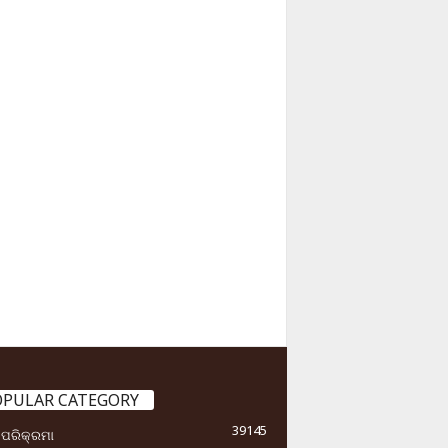
OPULAR CATEGORY
39145
ା ପରିକ୍ରମା