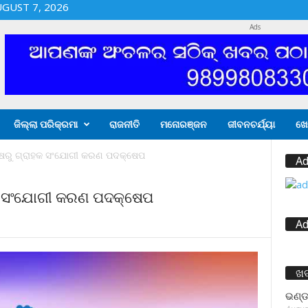
UGUST 7, 2026
Ads
ଜିଲ୍ଲା ପରିକ୍ରମା
ରାଜନୀତି
ମନୋରଞ୍ଜନ
ଜୀବନଚର୍ଯ୍ୟା
ଖେ
୍ଷରୁ ଗ୍ରାହକ ସଂଯୋଗୀ କରଣ ପଦକ୍ଷେପ
Ad
ହକ ସଂଯୋଗୀ କରଣ ପଦକ୍ଷେପ
Ad
ଖ
ଭଣ୍ଡ