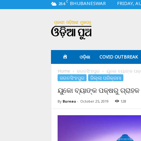
C
BHUBANESWAR
FRIDAY, A
25.6
O
d
i
a
p
u
a
ଓଡ଼ିଶା
COVID OUTBREAK
.
c
Home
ଜଗତସିଂହପୁର
ୟୁକୋ ବ୍ୟାଙ୍କ ପକ
o
ଜଗତସିଂହପୁର
ଜିଲ୍ଲା ପରିକ୍ରମା
m
ୟୁକୋ ବ୍ୟାଙ୍କ ପକ୍ଷରୁ ଗ୍ରା
By
Bureau
-
October 25, 2019
128