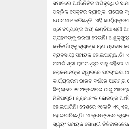
ସମାଜରେ ଅର୍ଥନୈତିକ ଅଭିବୃଦ୍ଧି ଓ ସାମ
ପବ୍ଲିକ ସେକ୍ଟର ବ୍ୟାଙ୍କ, ଘରୋଇ ବ୍
ଯୋଗଦାନ କରିଛନ୍ତି। ଏହି କାର୍ଯ୍ୟକ
ଷ୍ଟେଟବ୍ୟାଙ୍କ ଅଫ୍ ଇଣ୍ଡିଆ ଶ୍ରୀ ଆ
ଗ୍ରାହକଙ୍କୁ ଭରଷା ଦେଉଛି। ଅଣୁକ୍ଷ
କର୍ମକର୍ତାଙ୍କୁ ବ୍ୟାଙ୍କ ଋଣ ପ୍ରଦାନ 
ବ୍ୟବସାୟୀ ସହାୟକ ହୋଇପାରୁଛନ୍ତି। ଏ
ନାବାର୍ଡ ଶ୍ରୀ ରାମଚନ୍ଦ୍ର ସାହୁ କହିଲେ
ଲୋକମାନଙ୍କ ଦ୍ୱାରରେ ପହଚାଂଇବା ଆବ
କାର୍ଯ୍ୟକ୍ରମ ଭାରତ ବର୍ଷରେ ଆରମ୍ଭ 
ଜିଲ୍ଲାରେ ୨୧ ଅକ୍ଟୋବର ଠାରୁ ଆରମ୍ଭ 
ମିଳିପାରୁଛି। ଗ୍ରାମାଚଂଳ ଲୋକଙ୍କ ଅର୍ଥ
ହୋଇପାରିଛି। ଦେଶରେ ୧କୋଟି ଏସ୍.ଏଚ୍.
ହୋଇପାରିଛନ୍ତି। ଏ କ୍ଷେତ୍ରରେ ବ୍ୟା
ସ୍ୱୟଂ ସହାୟକ ଗୋଷ୍ଠୀ ଡିଜିଟାଇଜେସନ