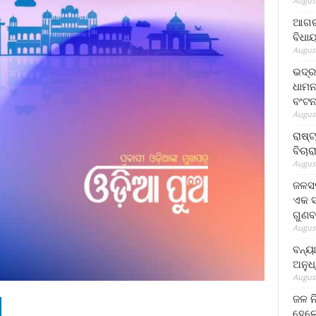
August
ଆଗରପ
ବିଧା
August
ଭଦ୍ର
ଧାମନ
ବଂଟ
August
ରାଷ୍
ବିଚାର
August
ଜଳସମ
ଏକ ସପ
ଗୁଣବ
August
ବନ୍ୟ
ଅନୁଧ
August
ଜଳ ନ
ହେଲେ