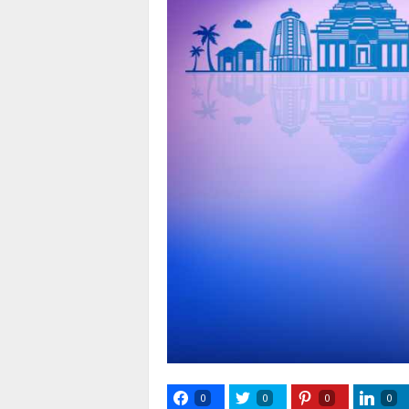
0
0
0
0