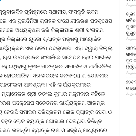
August
ରୁବାରଦିନ ପୂର୍ବାହ୍ନରେ ସ୍ଥାନୀୟ ସଂସ୍କୃତି ଭବନ
ଗ୍ରା
ସଚିବ
ୟରେ ଏକ ଦୁଇଦିନିଆ ଗ୍ରାହକ ସଂଯୋଗୀକରଣ ପଦକ୍ଷେପ
ଗୁଣବ
ମରେ ଅଧ୍ୟକ୍ଷତା କରି ଜିଲ୍ଲାପାଳ ଶ୍ରୀ ସଂଗ୍ରାମ
ଗୁରୁ
ୁର ଜିଲ୍ଲାରେ ୟୁକୋ ବ୍ୟାଙ୍କ ପକ୍ଷରୁ ଆୟୋଜିତ
August
ାର୍ଯ୍ୟକ୍ରମ ଏକ ଉତମ ପଦକ୍ଷେପ। ଏହା ଦ୍ୱାରା ଜିଲ୍ଲା
ଧାମନ
ସମୀକ
ା, ଋଣ ଓ ଉତ୍ପାଦନ ସଂପର୍କରେ ସଚେତନ ହୋଇ ପାରିବେ।
ଦୂର କ
ା ହୋଇଥିବାରୁ କୃଷକ ମାନଙ୍କର ସାମାଜିକ ଓ ଅର୍ଥନୈତିକ
ନିର୍ଦ୍
August
ହାୟକ ହୋଇପାରିବ। ସରକାରଙ୍କ ଜନକଲ୍ୟାଣ ଯୋଜନାର
୭୨ତମ
ପହଚାଂଇବା ଆବଶ୍ୟକ। ଏହି କାର୍ଯ୍ୟକ୍ରମରେ
ଭଦ୍ର
ମ୍ୟାନେଜର ଶ୍ରୀ ଚଚଂଲ କୁମାର ମଜୁମଦାର କହିଲେ
August
ୀକରଣ ପଦକ୍ଷେପ ସଚେତନତା କାର୍ଯ୍ୟକ୍ରମ ଆରମ୍ଭ
୍ୟ ହେଉଛି ସମାଜର ଦରିଦ୍ରତମ ଲୋକ ବ୍ୟାଙ୍କ ସେବା ଓ
ବହୁତ ଲୋକ ବ୍ୟାଙ୍କ ଯୋଗାଇ ଦେଇଥିବା ବିଭିନ୍ନ
ଗତ ନାହାନ୍ତି। ବ୍ୟାଙ୍କ ଋଣ ଓ ସବ୍ସିଡ୍ ମାଧ୍ୟମରେ