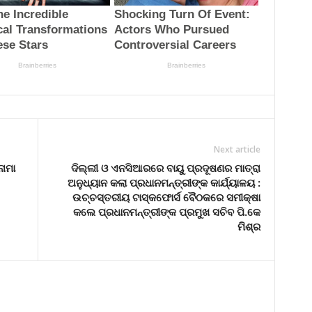
Next article
ନାମା
ଦିଲ୍ଲୀ ଓ ଏନସିଆରରେ ବାୟୁ ପ୍ରଦୂଷଣର ମାତ୍ରା
ଅନୁଧ୍ୟାନ କଲା ପ୍ରଧାନମନ୍ତ୍ରୀଙ୍କ କାର୍ଯ୍ୟାଳୟ :
ଉଚ୍ଚସ୍ତରୀୟ ଟାସ୍କଫୋର୍ସ ବୈଠକରେ ସମୀକ୍ଷା
କଲେ ପ୍ରଧାନମନ୍ତ୍ରୀଙ୍କ ପ୍ରମୁଖ ସଚିବ ପି.କେ
ମିଶ୍ର