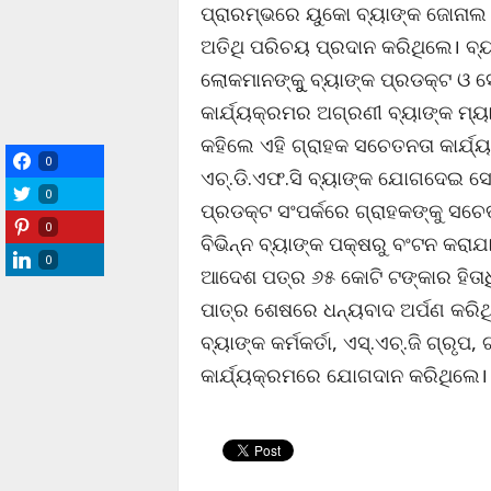
ପ୍ରାରମ୍ଭରେ ୟୁକୋ ବ୍ୟାଙ୍କ ଜୋନାଲ ମ
ଅତିଥି ପରିଚୟ ପ୍ରଦାନ କରିଥିଲେ। ବ
ଲୋକମାନଙ୍କୁୁ ବ୍ୟାଙ୍କ ପ୍ରଡକ୍ଟ ଓ ସ
କାର୍ଯ୍ୟକ୍ରମର ଅଗ୍ରଣୀ ବ୍ୟାଙ୍କ ମ
କହିଲେ ଏହି ଗ୍ରାହକ ସଚେତନତା କାର୍ଯ
0
ଏଚ୍.ଡି.ଏଫ.ସି ବ୍ୟାଙ୍କ ଯୋଗଦେଇ ସ
0
ପ୍ରଡକ୍ଟ ସଂପର୍କରେ ଗ୍ରାହକଙ୍କୁ ସଚ
0
ବିଭିନ୍ନ ବ୍ୟାଙ୍କ ପକ୍ଷରୁ ବଂଟନ କରାଯ
0
ଆଦେଶ ପତ୍ର ୬୫ କୋଟି ଟଙ୍କାର ହିତାଧି
ପାତ୍ର ଶେଷରେ ଧନ୍ୟବାଦ ଅର୍ପଣ କରିଥି
ବ୍ୟାଙ୍କ କର୍ମକର୍ତା, ଏସ୍.ଏଚ୍.ଜି ଗ୍ରୃ
କାର୍ଯ୍ୟକ୍ରମରେ ଯୋଗଦାନ କରିଥିଲେ।