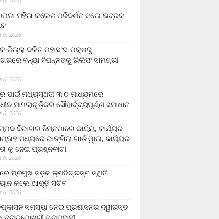
 6, 2026
ଡା ମହିଳା କଲେଜ ପରିଦର୍ଶନ କଲେ ଭଦ୍ରକ
ୟକ
 6, 2026
କ ଜିଲ୍ଲା ଦଳିତ ମହାସଂଘ ପକ୍ଷରୁ
ଗରରେ ବନ୍ୟା ବିପନ୍ନଙ୍କୁ ରିଲିଫ ସାମଗ୍ରୀ
ନ
 6, 2026
ଟ୍ର ପାଇଁ ମଧ୍ୟସ୍ଥତା ୩.୦ ମାଧ୍ୟମରେ
ାଧୀନ ମାମଲାଗୁଡ଼ିକର ସୌହାର୍ଦ୍ଦ୍ୟପୂର୍ଣ୍ଣ ସମାଧାନ
 6, 2026
୍ପଦ ବିଭାଗର ନିମ୍ନମାନର କାର୍ଯ୍ୟ, କାର୍ଯ୍ୟର
୍ତାହ ମଧ୍ୟରେ ଭାଙ୍ଗିଲା ଗାର୍ଡ ୱାଲ, କାର୍ଯ୍ୟର
ତା କୁ ନେଇ ପ୍ରଶ୍ନବାଚୀ
 6, 2026
ାରେ ପ୍ରମୁଖ ସଡ଼କ କ୍ଷତିଗ୍ରସ୍ତ ସ୍ଥିତି
୍ୟାନ କଲେ ଆର୍‌ଡ଼ି ସଚିବ
 6, 2026
ିଷ୍କାସନ ସମସ୍ୟା ନେଇ ପ୍ରଶାସନର ଦ୍ୱାରସ୍ତ
 ବରାଳପୋଖରୀ ଗ୍ରାମବାସୀ