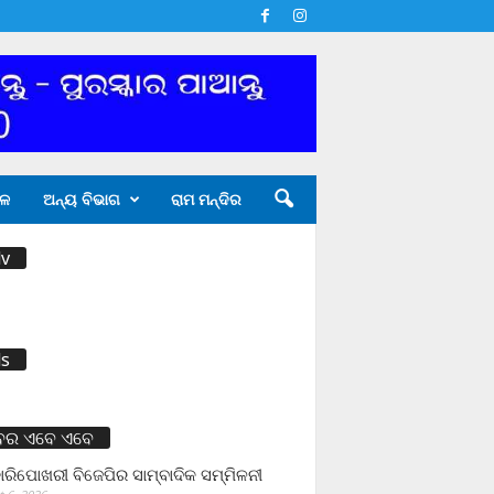
ଳ
ଅନ୍ୟ ବିଭାଗ
ରାମ ମନ୍ଦିର
v
s
ବର ଏବେ ଏବେ
ାରିପୋଖରୀ ବିଜେପିର ସାମ୍ବାଦିକ ସମ୍ମିଳନୀ