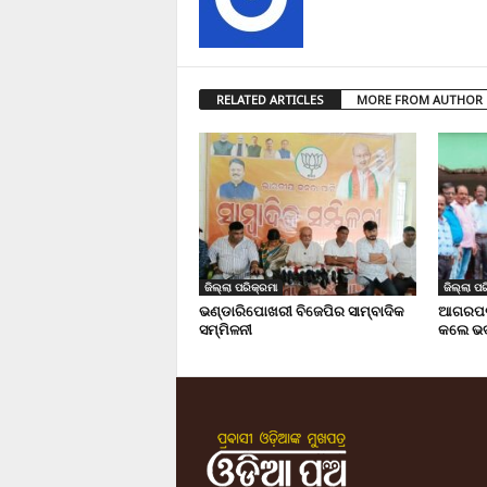
RELATED ARTICLES
MORE FROM AUTHOR
ଜିଲ୍ଲା ପରିକ୍ରମା
ଜିଲ୍ଲା ପର
ଭଣ୍ଡାରିପୋଖରୀ ବିଜେପିର ସାମ୍ବାଦିକ
ଆଗରପଡା
ସମ୍ମିଳନୀ
କଲେ ଭଦ