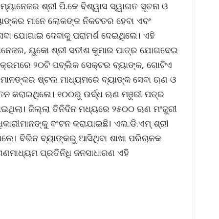
୍ୟାନେଜର ଶ୍ରୀ ପି.କେ ବିଶ୍ୱାସ ସ୍ୱାଗତ ସୂଚନା ଓ
୍ୟାଙ୍କର ମାନେ ଲୋକଙ୍କ ନିକଟତର ହେବା ଏବଂ
େବା ଯୋଗାଇ ଦେବାକୁ ପରାମର୍ଶ ଦେଇଥିଲେ। ଏହି
୍ୟାନେଜର, ୟୁକୋ ଶ୍ରୀ ସତୀଶ କୁମାର ପାତ୍ର ଯୋଗଦେଇ
୍ୟକ୍ରମରେ ୨୦ଟି ପବ୍ଲିକ ସେକ୍ଟର ବ୍ୟାଙ୍କ, ଗୋଟିଏ
େମାନଙ୍କର ଷ୍ଟଲ ମାଧ୍ୟମରେ ବ୍ୟାଙ୍କ ସେବା ଋଣ ଓ
େତନ କରାଇଥିଲେ। ୧୦୦ରୁ ଉର୍ଦ୍ଧ ଋଣ ମଞୁରୀ ପତ୍ର
ାଇଥିଲା। ଜିଲ୍ଲା ତିନିଦିନ ମଧ୍ୟରେ ୨୫୦୦ ଋଣ ମଂଜୁରୀ
କାରୀମାନଙ୍କୁ ବଂଟନ କରାଯାଇଛି। ଏଲ.ଡି.ଏମ୍ ଶ୍ରୀ
ଲେ। ବିଭିନ ବ୍ୟାଙ୍କରୁ ଆସିଥିବା ଶାଖା ପରିଚାଳକ
ପ, ଗଣମାଧ୍ୟମ ପ୍ରତିନିଧି ଜନସାଧାରଣ ଏହି