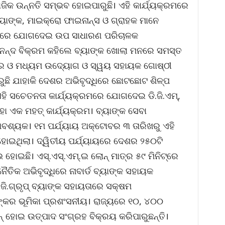
ାଜିକ ଉନ୍ନତି ସମ୍ଭବ ହୋଇପାରୁଛି। ଏହି କାର୍ଯ୍ୟକ୍ରମରେ
ୟାଙ୍କ, ମାଇକ୍ରୋ ଫାଇନାନ୍ସ ଓ ଗ୍ରାହକ ମାନେ
୍ରମରେ ଯୋଗଦେଇ ଉପ ସାଧାରଣ ପରିଚାଳକ
ନନ୍ଦ ବିକ୍ରମ କହିଲେ ବ୍ୟାଙ୍କ ଖୋଲା ମନରେ ସମସ୍ତ
ୁଦ୍ର ଓ ମଧ୍ୟମ ଉଦ୍ୟୋଗ ଓ ସ୍ୱୟ ସହାୟକ ଗୋଷ୍ଠୀ
କରୁଛି ଯାହାକି ଦେଶର ଅଭିବୃଦ୍ଧିରେ ଛୋଟଛୋଟ ଶିଳ୍ପ
ହି ସଚେତନତା କାର୍ଯ୍ୟକ୍ରମରେ ଯୋଗଦେଇ ଡି.ଜି.ଏମ୍,
 ଏହା ଏକ ମହତ୍ କାର୍ଯ୍ୟକ୍ରମ। ବ୍ୟାଙ୍କ ସେବା
ଶ୍ୟକ। ୧ମ ପର୍ଯ୍ୟାୟ ଅକ୍ଟୋବର ୩ ତାରିଖରୁ ଏହି
ହୋଇଥିଲା। ଦ୍ୱିତୀୟ ପର୍ଯ୍ୟାୟରେ ଦେଶର ୨୫୦ଟି
ହୋଇଛି। ଏସ୍.ଏସ୍.ଏମ୍.ଇ ଲୋନ୍ ମାତ୍ର ୫୯ ମିନିଟ୍ରେ
ନୈତିକ ଅଭିବୃଦ୍ଧିରେ ନାବାର୍ଡ ବ୍ୟାଙ୍କ ସହାୟକ
ଜି.ଗ୍ରୃପ୍ ବ୍ୟାଙ୍କ ସହାୟତାରେ ସକ୍ଷମ
ଙ୍କର ଭୂମିକା ପ୍ରଶଂସନୀୟ। ରାଜ୍ୟରେ ୧୦, ୪୦୦
୍ ହୋଇ ଉତ୍ପାଦ ସଂଗ୍ରହ ବିକ୍ରୟ କରିପାରୁଛନ୍ତି।