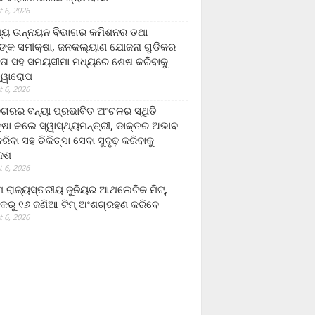
 6, 2026
ମ୍ୟ ଉନ୍ନୟନ ବିଭାଗର କମିଶନର ତଥା
ଙ୍କ ସମୀକ୍ଷା, ଜନକଲ୍ୟାଣ ଯୋଜନା ଗୁଡିକର
ତା ସହ ସମୟସୀମା ମଧ୍ୟରେ ଶେଷ କରିବାକୁ
ତ୍ୱାରୋପ
 6, 2026
ଗରର ବନ୍ୟା ପ୍ରଭାବିତ ଅଂଚଳର ସ୍ଥିତି
୍ଷା କଲେ ସ୍ୱାସ୍ଥ୍ୟମନ୍ତ୍ରୀ, ଡାକ୍ତର ଅଭାବ
ରିବା ସହ ଚିକିତ୍ସା ସେବା ସୁଦୃଢ଼ କରିବାକୁ
ଦେଶ
 6, 2026
 ରାଜ୍ୟସ୍ତରୀୟ ଜୁନିୟର ଆଥଲେଟିକ ମିଟ୍‌,
କରୁ ୧୬ ଜଣିଆ ଟିମ୍ ଅଂଶଗ୍ରହଣ କରିବେ
 6, 2026