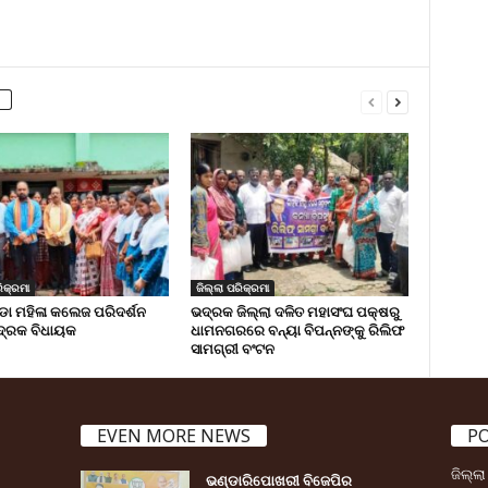
ିକ୍ରମା
ଜିଲ୍ଲା ପରିକ୍ରମା
 ମହିଳା କଲେଜ ପରିଦର୍ଶନ
ଭଦ୍ରକ ଜିଲ୍ଲା ଦଳିତ ମହାସଂଘ ପକ୍ଷରୁ
୍ରକ ବିଧାୟକ
ଧାମନଗରରେ ବନ୍ୟା ବିପନ୍ନଙ୍କୁ ରିଲିଫ
ସାମଗ୍ରୀ ବଂଟନ
EVEN MORE NEWS
P
ଜିଲ୍ଲ
ଭଣ୍ଡାରିପୋଖରୀ ବିଜେପିର