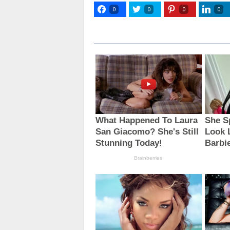
0
0
0
0