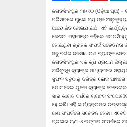
ଜଗତସିଂହପୁର ୨୫/୧୦ (ଓଡ଼ିଆ ପୁଅ) – ଗୁ
ପରିସରରେ ୟୁକୋ ବ୍ୟାଙ୍କ ଆନୁକୂଲ୍
ଆୟୋଜିତ ହୋଇଯାଇଛି। ଏହି କାର୍ଯ୍ୟକ୍ର
କେଶରୀ ମହାପାତ୍ର କହିଲେ ଜଗତସିଂହପ
ହୋଇଥିବା ଗ୍ରାହକ ସଂପର୍କ ସଚେତନତା କ
ସବୁ ବର୍ଗର ଜନସାଧାରଣ ବ୍ୟାଙ୍କ ସେବ
ଜଗତସିଂହପୁର ଏକ କୃଷି ପ୍ରଧାନ ଜିଲ୍ଲ
ଅଭିବୃଦ୍ଧି ବ୍ୟାଙ୍କ ମାଧ୍ୟମରେ ସ
ସୁଫଳ ସବୁଠାରୁ ଦରିଦ୍ର ଲୋକ ପାଖରେ 
ଯୋଗଦେଇ ୟୁକୋ ବ୍ୟାଙ୍କ ଜେନେରାଲ 
ସାରା ଭାରତ ବର୍ଷରେ ଗ୍ରାହକ ସଂଯୋଗ
ହୋଇଛି। ଏହି କାର୍ଯ୍ୟକ୍ରମର ଉଦ୍ଦେଶ
ଋଣ ସଂପର୍କରେ ସଚେତନ ହେବା। ଏବେବି 
ପ୍ରକାର ଋଣ ଓ ଉତ୍ପାଦ ସଂପର୍କରେ ଅବ