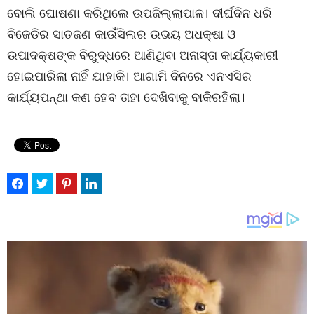
ବୋଲି ଘୋଷଣା କରିଥିଲେ ଉପଜିଲ୍ଲାପାଳ। ଦୀର୍ଘଦିନ ଧରି
ବିଜେଡିର ସାତଜଣ କାଉଁସିଲର ଉଭୟ ଅଧକ୍ଷା ଓ
ଉପାଦକ୍ଷଙ୍କ ବିରୁଦ୍ଧରେ ଆଣିଥିବା ଅନାସ୍ତା କାର୍ଯ୍ୟକାରୀ
ହୋଇପାରିଲା ନାହିଁ ଯାହାକି। ଆଗାମି ଦିନରେ ଏନଏସିର
କାର୍ଯ୍ୟପନ୍ଥା କଣ ହେବ ତାହା ଦେଖିବାକୁ ବାକିରହିଲା।