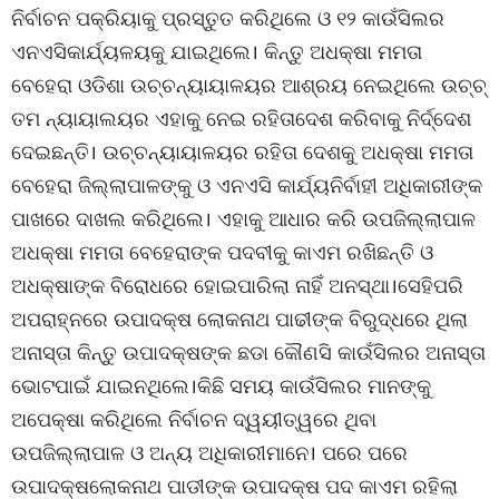
ନିର୍ବାଚନ ପକ୍ରିୟାକୁ ପ୍ରସ୍ତୁତ କରିଥିଲେ ଓ ୧୨ କାଉଁସିଲର
ଏନଏସିକାର୍ଯ୍ୟଳୟକୁ ଯାଇଥିଲେ। କିନ୍ତୁ ଅଧକ୍ଷା ମମତା
ବେହେରା ଓଡିଶା ଉଚ୍ଚନ୍ୟାୟାଳୟର ଆଶ୍ରୟ ନେଇଥିଲେ ଉଚ୍ଚ୍
ତମ ନ୍ୟାୟାଲୟର ଏହାକୁ ନେଇ ରହିତାଦେଶ କରିବାକୁ ନିର୍ଦ୍ଦେଶ
ଦେଇଛନ୍ତି। ଉଚ୍ଚନ୍ୟାୟାଳୟର ରହିତା ଦେଶକୁ ଅଧକ୍ଷା ମମତା
ବେହେରା ଜିଲ୍ଲାପାଳଙ୍କୁ ଓ ଏନଏସି କାର୍ଯ୍ୟନିର୍ବାହୀ ଅଧିକାରୀଙ୍କ
ପାଖରେ ଦାଖଲ କରିଥିଲେ। ଏହାକୁ ଆଧାର କରି ଉପଜିଲ୍ଲାପାଳ
ଅଧକ୍ଷା ମମତା ବେହେରାଙ୍କ ପଦବୀକୁ କାଏମ ରଖିଛନ୍ତି ଓ
ଅଧକ୍ଷାଙ୍କ ବିରୋଧରେ ହୋଇପାରିଲା ନାହିଁ ଅନସ୍ଥା।ସେହିପରି
ଅପରାହ୍ନରେ ଉପାଦକ୍ଷ ଲୋକନାଥ ପାଢୀଙ୍କ ବିରୁଦ୍ଧରେ ଥିଲା
ଅନାସ୍ତା କିନ୍ତୁ ଉପାଦକ୍ଷଙ୍କ ଛଡା କୌଣସି କାଉଁସିଲର ଅନାସ୍ତା
ଭୋଟପାଇଁ ଯାଇନଥିଲେ।କିଛି ସମୟ କାଉଁସିଲର ମାନଙ୍କୁ
ଅପେକ୍ଷା କରିଥିଲେ ନିର୍ବାଚନ ଦ୍ୱୟୀତ୍ୱରେ ଥିବା
ଉପଜିଲ୍ଲାପାଳ ଓ ଅନ୍ୟ ଅଧିକାରୀମାନେ। ପରେ ପରେ
ଉପାଦକ୍ଷଲୋକନାଥ ପାଡୀଙ୍କ ଉପାଦକ୍ଷ ପଦ କାଏମ ରହିଲା