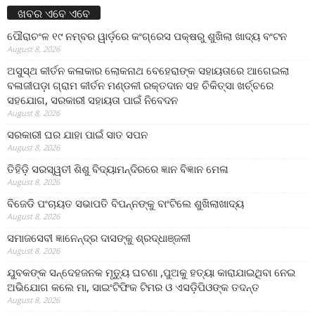
ଖବର ଏବେ ଏବେ
ପୌରାଚଂଳ ୧୯ ନମ୍ବର ୱାର୍ଡ଼ରେ କଂଗ୍ରେସ ପକ୍ଷରୁ ଶୁଖିଲା ଖାଦ୍ୟ ବଂଟନ
August 8, 2026
ଅସୁସ୍ଥ କୀର୍ତନ କଳାକାର ଲୋକନାଥ ବେହେରାଙ୍କ ସହାୟତାରେ ଆଗେଇଲା
ବଳାଜୀପଡ଼ା ଗ୍ରାମ କୀର୍ତନ ମଣ୍ଡଳୀ ରକ୍ତଦାନ ସହ ଚିକିତ୍ସା ଖର୍ଚ୍ଚରେ
ସହଯୋଗ, ସରକାରୀ ସହାୟତା ପାଇଁ ନିବେଦନ
August 8, 2026
ସରକାରୀ ଘର ଯାହା ପାଇଁ ସାତ ସପନ
August 8, 2026
ତିହିଡି଼ ସରସ୍ୱତୀ ଶିଶୁ ବିଦ୍ୟାମନ୍ଦିରରେ ଜ୍ଞାନ ବିଜ୍ଞାନ ମେଳା
August 8, 2026
ବିଜେଡି ପଂଚାୟତ ସଭାପତି ବିପନ୍ନଙ୍କୁ ବାଂଟିଲେ ଶୁଖିଲାଖାଦ୍ୟ
August 8, 2026
ସମାଜସେବୀ ଜ୍ଞାନେନ୍ଦ୍ର ଦାସଙ୍କୁ ଶ୍ରଦ୍ଧାଞ୍ଜଳୀ
August 8, 2026
ଯୁବକଙ୍କ ସନ୍ଦେହଜନକ ମୃତ୍ୟୁ ଘଟଣା ,ପୁଅକୁ ହତ୍ୟା କାରାଯାଇଥିବା ନେଇ
ଅଭିଯୋଗ କଲେ ମା, ସାଇଂଟିଫିକ ଟିମର ଓ ଏସଡ଼ିପିଓଙ୍କ ତଦନ୍ତ
August 8, 2026