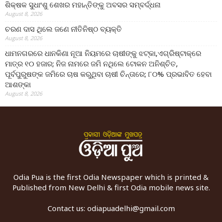
ଶିକ୍ଷକ ସୁଧାଂଶୁ ଶେଖର ମହାନ୍ତିଙ୍କୁ ଅବସର ସମ୍ବର୍ଦ୍ଧନା
August 8, 2026
ଚରଣ ଦାସ ଥିଲେ ଜଣେ ନୀତିନିଷ୍ଠ ବ୍ୟକ୍ତି
August 8, 2026
ଧାମନଗରରେ ଧାନକିଣା ନୂଆ ନିୟମରେ ଚାଷୀଙ୍କୁ ଝଟ୍‌କା,ଏଗ୍ରିଷ୍ଟାକ୍‌ରେ
ମାତ୍ର ୧୦ ହଜାର; ନିଜ ନାମରେ ଜମି ନଥିଲେ ଟୋକନ ଅନିଶ୍ଚିତ,
ପୂର୍ବପୁରୁଷଙ୍କ ଜମିରେ ଚାଷ କରୁଥିବା ଚାଷୀ ଚିନ୍ତାରେ; ୮୦% ପ୍ରଭାବିତ ହେବା
ଆଶଙ୍କା
August 8, 2026
Odia Pua is the first Odia Newspaper which is printed &
Published from New Delhi & first Odia mobile news site.
Contact us:
odiapuadelhi@gmail.com