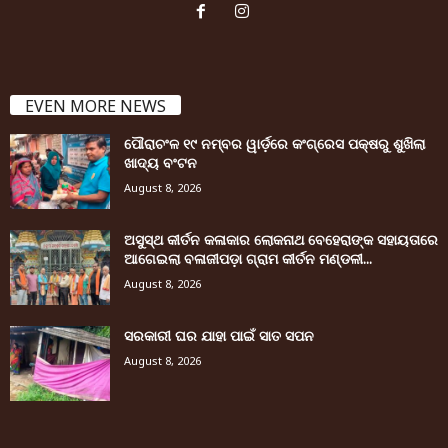
EVEN MORE NEWS
ପୌରାଚଂଳ ୧୯ ନମ୍ବର ୱାର୍ଡ଼ରେ କଂଗ୍ରେସ ପକ୍ଷରୁ ଶୁଖିଲା
ଖାଦ୍ୟ ବଂଟନ
August 8, 2026
ଅସୁସ୍ଥ କୀର୍ତନ କଳାକାର ଲୋକନାଥ ବେହେରାଙ୍କ ସହାୟତାରେ
ଆଗେଇଲା ବଳାଜୀପଡ଼ା ଗ୍ରାମ କୀର୍ତନ ମଣ୍ଡଳୀ...
August 8, 2026
ସରକାରୀ ଘର ଯାହା ପାଇଁ ସାତ ସପନ
August 8, 2026