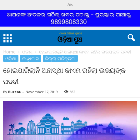
Ads
Home
ଓଡ଼ିଶା
ହୋଇପାରିଲାନି ଅନାସ୍ଥା କାଏମ ରହିଲା ଉଭୟଙ୍କ ପଦବୀ
ଓଡ଼ିଶା
କନ୍ଧମାଳ
ଜିଲ୍ଲା ପରିକ୍ରମା
ହୋଇପାରିଲାନି ଅନାସ୍ଥା କାଏମ ରହିଲା ଉଭୟଙ୍କ
ପଦବୀ
By
Bureau
-
November 17, 2019
382