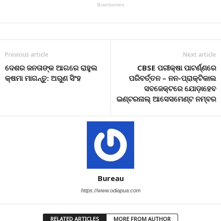
Previous article
Next article
ଦେଶର ଜନତାଙ୍କ ଆଗରେ ରାହୁଲ
CBSE ପରୀକ୍ଷା ପାଟର୍ଣ୍ଣରେ
କ୍ଷମା ମାଗନ୍ତୁ: ଅରୁଣ ସିଂହ
ପରିବର୍ତ୍ତନ – ନନ-ପ୍ରାକ୍ଟିକାଲ
ସବଜେକ୍ଟରେ ଯୋଡ଼ାହେବ
ଇଣ୍ଟରନାଲ୍ ଆସେସମେଣ୍ଟ ନମ୍ବର
Bureau
https://www.odiapua.com
RELATED ARTICLES
MORE FROM AUTHOR