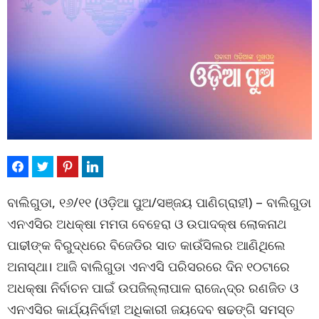
ବାଲିଗୁଡା, ୧୬/୧୧ (ଓଡ଼ିଆ ପୁଅ/ସଞ୍ଜୟ ପାଣିଗ୍ରାହୀ) – ବାଲିଗୁଡା
ଏନଏସିର ଅଧକ୍ଷା ମମତା ବେହେରା ଓ ଉପାଦକ୍ଷ ଲୋକନାଥ
ପାଢୀଙ୍କ ବିରୁଦ୍ଧରେ ବିଜେଡିର ସାତ କାଉଁସିଲର ଆଣିଥିଲେ
ଅନାସ୍ଥା। ଆଜି ବାଲିଗୁଡା ଏନଏସି ପରିସରରେ ଦିନ ୧୦ଟାରେ
ଅଧକ୍ଷା ନିର୍ବାଚନ ପାଇଁ ଉପଜିଲ୍ଲାପାଳ ରାଜେନ୍ଦ୍ର ରଣଜିତ ଓ
ଏନଏସିର କାର୍ଯ୍ୟନିର୍ବାହୀ ଅଧିକାରୀ ଜୟଦେବ ଷଢଙ୍ଗି ସମସ୍ତ