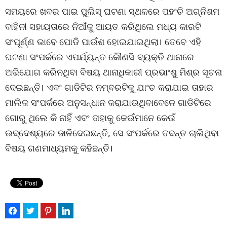
ସମୟରେ ଖବର ପାଇ ପୁଲିସ୍ ଘଟଣା ସ୍ଥଳରେ ପହଂଚି ଅଗ୍ନିଶମ
ବାହିନୀ ସହାୟତାରେ ନିଆଁକୁ ଆୟତ କରିଥିଲେ ମଧ୍ୟ କାରଟି
ସଂପୂର୍ଣ୍ଣ ଭାବେ ପୋଡି ପାଉଁଶ ହୋଇଯାଇଥିଲା। ତେବେ ଏହି
ଘଟଣା ସଂପର୍କରେ ଏପର୍ଯ୍ୟନ୍ତ କୌଣସି ବ୍ୟକ୍ତି ଥାନାରେ
ଅଭିଯୋଗ କରିନଥିବା ବିଷୟ ଥାନାଧିକାରୀ ପ୍ରଭାଂଶୁ ମିଶ୍ର ସୂଚନା
ଦେଇଛନ୍ତି। ଏବଂ ଗାଡିଟିର ନମ୍ବରଟିକୁ ଯାଂଚ କରାଯାଇ ତାହାର
ମାଲିକ ସଂପର୍କରେ ଅନୁସନ୍ଧାନ କରାଯାଉଥିବାବେଳେ ଗାଡିଟିରେ
ଗୋରୁ ଥିଲେ କି ନାହିଁ ଏବଂ ତାହାକୁ କେଉଁମାନେ କେଉଁ
ଉଦ୍ଦେଶ୍ୟରେ ଜାଳିଦେଇଛନ୍ତି, ସେ ସଂପର୍କରେ ତଦନ୍ତ ଚାଲିଥିବା
ବିଷୟ ଗଣମାଧ୍ୟମକୁ କହିଛନ୍ତି।