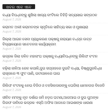
ଖବର ଏବେ ଏବେ
ବନ୍ୟା ବିପନ୍ନଙ୍କୁ ଶୁଖିଲା ଖାଦ୍ୟ ବାଂଟିଲେ ତିହିଡି଼ ସତ୍ୟସାଇ ସଙ୍ଗଠନ
August 7, 2026
କରାମତ ଅଲୀ କରାମତଙ୍କ ସ୍ମୃତିରେ ସାହିତ୍ୟ ସଭା ଓ ମୁଶାୟରା
August 7, 2026
ଜିଲ୍ଲା ଆଇନ ସେବା ପ୍ରାଧିକରଣ ପକ୍ଷରୁ ନାରାୟଣ ଚନ୍ଦ୍ର ଉଚ୍ଚ
ବିଦ୍ୟାଳୟରେ ସଚେତନତା କାର୍ଯ୍ୟକ୍ରମ
August 7, 2026
ଭଦ୍ରକ ଜିଲା ଦଳିତ ମହାସଂଘ ପକ୍ଷରୁ ବନ୍ୟାବିପନ୍ନଙ୍କୁ ରିଲିଫ ବଂଟନ
August 7, 2026
ବଢ଼ିଲା ନାଳିଆ ରେବ କପାଳି,ଦୁଇ ସପ୍ତାହରେ ଦୁଇଟି ବନ୍ୟା, ବିଷ୍ଣୁପୁରବିନ୍ଧା
ରାସ୍ତାରେ ୩ ଫୁଟ ପାଣି, ଇଟାପାଳରେ ଘାଇ
August 7, 2026
ରିଲିଫ ବଂଟନକୁ ନେଇ ବିଡିଓ ଓ ତହସିଲଦାରଙ୍କୁ ଘେରିଲା ଧାମନଗର ବିଜେଡି
August 7, 2026
ଜୀବିତ ମା’ଙ୍କୁ ମୃତ ଦର୍ଶାଇ ଜମି ହଡ଼ପ ଘଟଣା,ଆରଆଇ ଓ ଦୁଇ ପୁଅଙ୍କ
ଗିରଫ ଦାବିରେ ଭଦ୍ରକ ଏସ୍‌ପି ଅଫିସ ଆଗରେ ଆଇଶାଙ୍କ ଧାରଣା
August 7, 2026