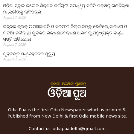
ଓଡ଼ିଶା ସ୍କୁଲ କଲେଜ ଶିକ୍ଷକ କର୍ମଚାରୀ ସମନ୍ୱୟ ସମିତି ପକ୍ଷରୁ ଗଣଶିକ୍ଷା
ମନ୍ତ୍ରୀଙ୍କୁ ଦାବିପତ୍ର
August 7, 2026
ଭଦ୍ରକ ବ୍ଲକ୍ ଉପସଭାପତି ଓ ସରପଂଚ ଜିଲାପାଳଙ୍କୁ ଭେଟିଲେ,ସାଳନ୍ଦୀ ଓ
ନାଳିଆ ନଦୀବନ୍ଧ ଗୁଡିକର ରକ୍ଷଣାବେକ୍ଷଣ ଅଭାବରୁ ମନୁଷ୍ୟକୃତ ବନ୍ୟା
ସୃଷ୍ଟି ଅଭିଯୋଗ
August 7, 2026
ଯୁବକଙ୍କ ସନ୍ଦେହଜନକ ମୃତ୍ୟୁ
August 7, 2026
Odia Pua is the first Odia Newspaper which is printed &
Published from New Delhi & first Odia mobile news site.
Contact us:
odiapuadelhi@gmail.com