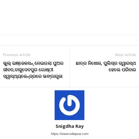
Previous article
Next article
ଭୁଲ୍ ଇଞ୍ଜେକସନ୍ ନେଇଗଲା ପୁଅର
ଛାତ୍ର ନିଖୋଜ, ପୁଲିସ୍‌ର ଦ୍ୱାରସ୍ଥ
ଜୀବନ,ବାସୁଦେବପୁର ଗୋଷ୍ଠୀ
ହେଲେ ପରିବାର
ସ୍ୱାସ୍ଥ୍ୟକେନ୍ଦ୍ରରେ ଭଙ୍ଗାରୁଜା
Snigdha Ray
https://www.odiapua.com