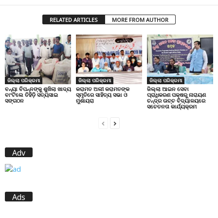
RELATED ARTICLES
MORE FROM AUTHOR
ଜିଲ୍ଲା ପରିକ୍ରମା
ଜିଲ୍ଲା ପରିକ୍ରମା
ଜିଲ୍ଲା ପରିକ୍ରମା
ବନ୍ୟା ବିପନ୍ନଙ୍କୁ ଶୁଖିଲା ଖାଦ୍ୟ
କରାମତ ଅଲୀ କରାମତଙ୍କ
ଜିଲ୍ଲା ଆଇନ ସେବା
ବାଂଟିଲେ ତିହିଡି଼ ସତ୍ୟସାଇ
ସ୍ମୃତିରେ ସାହିତ୍ୟ ସଭା ଓ
ପ୍ରାଧିକରଣ ପକ୍ଷରୁ ନାରାୟଣ
ସଙ୍ଗଠନ
ମୁଶାୟରା
ଚନ୍ଦ୍ର ଉଚ୍ଚ ବିଦ୍ୟାଳୟରେ
ସଚେତନତା କାର୍ଯ୍ୟକ୍ରମ
Adv
Ads