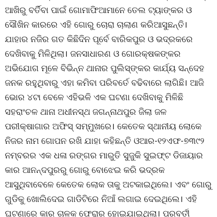
ଆଖିରୁ ବର୍ତିବା ପାଇଁ ଗୋମାଫିଆମାନେ ତେଲ ଟ୍ୟାଙ୍କର ଓ
ସୌଖିନ କାରରେ ଏହି ଗୋରୁ ଚୋରା ଚାଲାଣ କରିଆସୁଛନ୍ତି।
ଯାହାର ନଜିର ଗତ କିଛିଦିନ ପୂର୍ବେ ବାରିକପୁର ଓ ଭଦ୍ରକରେ
ଦେଖିବାକୁ ମିଳିଥିଲା। ଜନସାଧାରଣ ଓ ଗୋରକ୍ଷକଙ୍କର
ଅଭିଯୋଗ ମୂଳେ ବିଭିନ୍ନ ଥାନାର ପୁଲିସ୍‌ଙ୍କର କାର୍ଯ୍ୟ ସନ୍ଦେହ
ଜନକ ରହୁଥିବାରୁ ଏହା କମିବା ପରିବର୍ତେ ବଢିବାରେ ଲାଗିଛି। ଆଜି
ଭୋର ୪ଟା ବେଳେ ଏହିଭଳି ଏକ ଘଟଣା ଦେଖିବାକୁ ମିଳିଛି
ସହରାଂଚଳ ଥାନା ଅଧୀନସ୍ଥ ଜଗନ୍ନାଥପୁର ଜିଲା ଜଳ
ପରୀକ୍ଷାଗାର ଅଫିସ୍ ସମ୍ମୁଖରେ। କେତେକ ସ୍ଥାନୀୟ ଲୋକେ
ନିଜର ନାମ ଗୋପନ ରଖି ଯାହା କହିଛନ୍ତି ଓଆର-୧୨ଏଫ-୭୩୯୨
ନମ୍ବରର ଏକ ଧଳା ରଙ୍ଗର ମାରୁତି ସୁଜୁକି ସୁଇଫ୍ଟ ଡିଜାୟାର
କାର ଆନନ୍ଦପୁରରୁ ଗୋରୁ ବୋଝେଇ କରି ଭଦ୍ରକ
ଆସୁଥିବାବେଳେ କେତେକ ଲୋକ ତାକୁ ଅଟକାଇଥିଲେ। ଏବଂ ଗୋରୁ
ଗୁଡିକୁ ଖୋଲିଦେଇ ଗାଡିଟିରେ ନିଆଁ ଲଗାଇ ଦେଇଥିଲେ। ଏହି
ଘଟଣାରେ କାର ଚାଳକ ଫେରାର ହୋଇଯାଇଥିଲା। ପରବର୍ତୀ