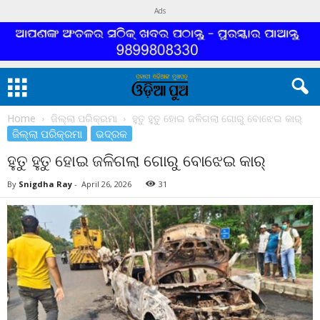
Ads
Home
ଜିଲ୍ଲା ପରିକ୍ରମା
ହୁତୁ ହୁତୁ ହୋଇ ଜଳିଗଲା ଗୋରୁ ବୋଝେଇ କାର୍
ଜିଲ୍ଲା ପରିକ୍ରମା
ଭଦ୍ରକ
ହୁତୁ ହୁତୁ ହୋଇ ଜଳିଗଲା ଗୋରୁ ବୋଝେଇ କାର୍
By
Snigdha Ray
-
April 26, 2026
31