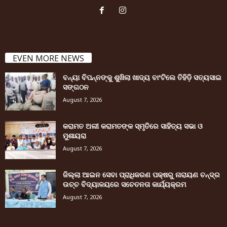
EVEN MORE NEWS
ବନ୍ୟା ବିପନ୍ନଙ୍କୁ ଶୁଖିଲା ଖାଦ୍ୟ ବାଂଟିଲେ ତିହିଡି଼ ସତ୍ୟସାଇ
ସଙ୍ଗଠନ
August 7, 2026
କରାମତ ଅଲୀ କରାମତଙ୍କ ସ୍ମୃତିରେ ସାହିତ୍ୟ ସଭା ଓ
ମୁଶାୟରା
August 7, 2026
ଜିଲ୍ଲା ଆଇନ ସେବା ପ୍ରାଧିକରଣ ପକ୍ଷରୁ ନାରାୟଣ ଚନ୍ଦ୍ର
ଉଚ୍ଚ ବିଦ୍ୟାଳୟରେ ସଚେତନତା କାର୍ଯ୍ୟକ୍ରମ
August 7, 2026