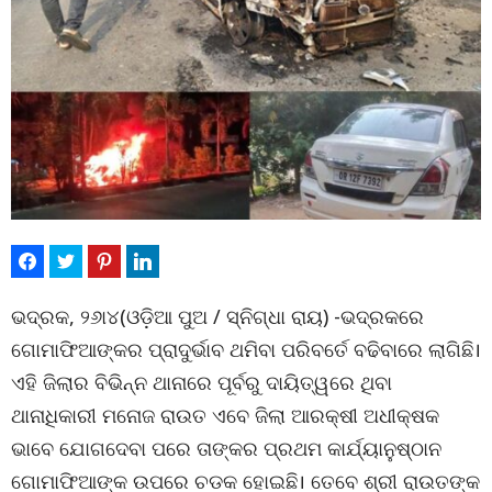
ଭଦ୍ରକ, ୨୬ା୪(ଓଡ଼ିଆ ପୁଅ / ସ୍ନିଗ୍ଧା ରାୟ) -ଭଦ୍ରକରେ
ଗୋମାଫିଆଙ୍କର ପ୍ରାଦୁର୍ଭାବ ଥମିବା ପରିବର୍ତେ ବଢିବାରେ ଲାଗିଛି।
ଏହି ଜିଲାର ବିଭିନ୍ନ ଥାନାରେ ପୂର୍ବରୁ ଦାୟିତ୍ୱରେ ଥିବା
ଥାନାଧିକାରୀ ମନୋଜ ରାଉତ ଏବେ ଜିଲା ଆରକ୍ଷୀ ଅଧୀକ୍ଷକ
ଭାବେ ଯୋଗଦେବା ପରେ ତାଙ୍କର ପ୍ରଥମ କାର୍ଯ୍ୟାନୁଷ୍ଠାନ
ଗୋମାଫିଆଙ୍କ ଉପରେ ଚଡକ ହୋଇଛି। ତେବେ ଶ୍ରୀ ରାଉତଙ୍କ