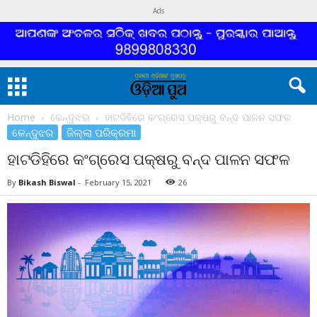
Ads
Home
କେନ୍ଦୁଝର
ହାଟଡିହିରେ କଂଗ୍ରେସ ପକ୍ଷରୁ ବନ୍ଦ ପାଳନ ସଫଳ
କେନ୍ଦୁଝର
ଜିଲ୍ଲା ପରିକ୍ରମା
ହାଟଡିହିରେ କଂଗ୍ରେସ ପକ୍ଷରୁ ବନ୍ଦ ପାଳନ ସଫଳ
By
Bikash Biswal
-
February 15, 2021
26