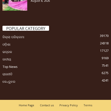
August 8, 2026
POPULAR CATEGORY
39170
ଜିଲ୍ଲା ପରିକ୍ରମା
24318
ଓଡ଼ିଶା
17127
ଭଦ୍ରକ
9169
ଜାତୀୟ
7541
Top News
6275
ରାଜନୀତି
4241
କେନ୍ଦୁଝର
Home Page
Contact us
Privacy Policy
Terms