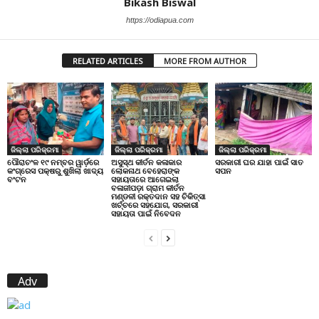
Bikash Biswal
https://odiapua.com
RELATED ARTICLES
MORE FROM AUTHOR
ଜିଲ୍ଲା ପରିକ୍ରମା
ଜିଲ୍ଲା ପରିକ୍ରମା
ଜିଲ୍ଲା ପରିକ୍ରମା
ପୌରାଚଂଳ ୧୯ ନମ୍ବର ୱାର୍ଡ଼ରେ
ଅସୁସ୍ଥ କୀର୍ତନ କଳାକାର
ସରକାରୀ ଘର ଯାହା ପାଇଁ ସାତ
କଂଗ୍ରେସ ପକ୍ଷରୁ ଶୁଖିଲା ଖାଦ୍ୟ
ଲୋକନାଥ ବେହେରାଙ୍କ
ସପନ
ବଂଟନ
ସହାୟତାରେ ଆଗେଇଲା
ବଳାଜୀପଡ଼ା ଗ୍ରାମ କୀର୍ତନ
ମଣ୍ଡଳୀ ରକ୍ତଦାନ ସହ ଚିକିତ୍ସା
ଖର୍ଚ୍ଚରେ ସହଯୋଗ, ସରକାରୀ
ସହାୟତା ପାଇଁ ନିବେଦନ
Adv