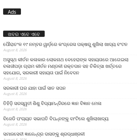
Ads
ଖବର ଏବେ ଏବେ
ପୌରାଚଂଳ ୧୯ ନମ୍ବର ୱାର୍ଡ଼ରେ କଂଗ୍ରେସ ପକ୍ଷରୁ ଶୁଖିଲା ଖାଦ୍ୟ ବଂଟନ
August 8, 2026
ଅସୁସ୍ଥ କୀର୍ତନ କଳାକାର ଲୋକନାଥ ବେହେରାଙ୍କ ସହାୟତାରେ ଆଗେଇଲା
ବଳାଜୀପଡ଼ା ଗ୍ରାମ କୀର୍ତନ ମଣ୍ଡଳୀ ରକ୍ତଦାନ ସହ ଚିକିତ୍ସା ଖର୍ଚ୍ଚରେ
ସହଯୋଗ, ସରକାରୀ ସହାୟତା ପାଇଁ ନିବେଦନ
August 8, 2026
ସରକାରୀ ଘର ଯାହା ପାଇଁ ସାତ ସପନ
August 8, 2026
ତିହିଡି଼ ସରସ୍ୱତୀ ଶିଶୁ ବିଦ୍ୟାମନ୍ଦିରରେ ଜ୍ଞାନ ବିଜ୍ଞାନ ମେଳା
August 8, 2026
ବିଜେଡି ପଂଚାୟତ ସଭାପତି ବିପନ୍ନଙ୍କୁ ବାଂଟିଲେ ଶୁଖିଲାଖାଦ୍ୟ
August 8, 2026
ସମାଜସେବୀ ଜ୍ଞାନେନ୍ଦ୍ର ଦାସଙ୍କୁ ଶ୍ରଦ୍ଧାଞ୍ଜଳୀ
August 8, 2026