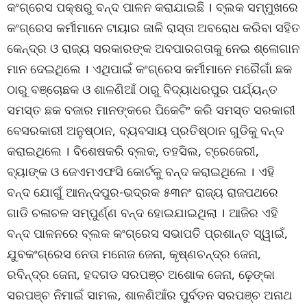
କଂଗ୍ରେସ ପକ୍ଷରୁ ବନ୍ଦ ପାଳନ କରାଯାଇଛି । ବ୍ଲକ ସମ୍ମୁଖରେ
କଂଗ୍ରେସ କର୍ମୀମାନେ ଟାୟାର ଜାଳି ରାସ୍ତା ଅବରୋଧ କରିବା ସହିତ
କେନ୍ଦ୍ର ଓ ରାଜ୍ୟ ସରକାରଙ୍କ ଅବପାରଗତାକୁ ନେଇ ଶ୍ଳୋଗାନ
ମାନ ଦେଇଥିଲେ । ଏଥିପାଇଁ କଂଗ୍ରେସ କର୍ମୀମାନେ ମରୈଗାଁ ଛକ
ଠାରୁ ବଞ୍ଚୋଛକ ଓ ଶାଳଣିଆଁ ଠାରୁ ବିଦ୍ୟାଧରପୁର ପର୍ଯ୍ୟନ୍ତ
ସମସ୍ତ ଛକ ବଜାର ମାନଙ୍କରେ ପିକେଟିଂ କରି ସମସ୍ତ ସରକାରୀ
ବେସରକାରୀ ଅନୁଷ୍ଠାନ, ବ୍ୟବସାୟ ପ୍ରତିଷ୍ଠାନ ଗୁଡିକୁ ବନ୍ଦ
କରାଇଥିଲେ । ବିଶେଷକରି ବ୍ଲକ, ତହସିଲ, ଟ୍ରେଜେରୀ,
ବ୍ୟାଙ୍କ ଓ ଜେଏମଏଫସି କୋର୍ଟକୁ ବନ୍ଦ କରାଇଥିଲେ । ଏହି
ବନ୍ଦ ଯୋଗୁଁ ଆନନ୍ଦପୁର-ଭଦ୍ରକ ୫୩ନଂ ରାଜ୍ୟ ରାଜପଥରେ
ଗାଡି ଚଳାଚଳ ସମ୍ପୁର୍ଣ୍ଣ ବନ୍ଦ ହୋଇଯାଇଥିଲା । ଆଜିର ଏହି
ବନ୍ଦ ପାଳନରେ ବ୍ଲକ କଂଗ୍ରେସ ସଭାପତି ପ୍ରଶାନ୍ତ ସ୍ୱାଇଁ,
ଯୁବକଂଗ୍ରେସ ନେତା ମନୋଜ ଜେନା, କୃଷ୍ଣଚନ୍ଦ୍ର ଜେନା,
ରବିନ୍ଦ୍ର ଜେନା, ହଦଗଡ ସରପଞ୍ଚ ଅଶୋକ ଜେନା, ଢ଼େଙ୍କା
ସରପଞ୍ଚ ନିମାଇଁ ସାମଲ, ଶାଳଣିଆଁର ପୁର୍ବତନ ସରପଞ୍ଚ ଅନାଥ