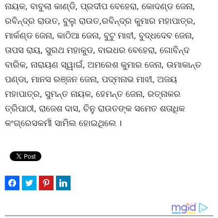
ନାୟକ, ବାବୁଲା କାଣ୍ଡି, ପ୍ରଦୀପ ବେହେରା, କୋଦଣ୍ଡ ଜେନା,
ରବିନ୍ଦ୍ର ରାଉତ, ବୁଲୁ ରାଉତ,ରବିନ୍ଦ୍ର କୁମାର ମହାପାତ୍ର,
ମାର୍କଣ୍ଡ ଜେନା, କାଠିଆ ଜେନା, ବୁଟୁ ମାଝୀ, ବୁଦ୍ଧଦେବ ଜେନା,
ତାପସ ରାୟ, ସୁରଥ ମହାକୁଡ, ବାଇଧର ବେହେରା, ଗୋବିନ୍ଦ
ବାରିକ, ନାରାୟଣ ସ୍ୱାଇଁ, ଅମରେଶ କୁମାର ଜେନା, ଉମାକାନ୍ତ
ପଣ୍ଡା, ମାନସ ରଞ୍ଜନ ଜେନା, ପଦ୍ମନାଭ ମାଝୀ, ଅଜୟ
ମହାପାତ୍ର, ସୁମନ୍ତ ନାୟକ, ହେମନ୍ତ ଜେନା, ରତ୍ନାକର
ତ୍ରିପାଠୀ, ରାଜେଶ ଦାସ, ଚିନୁ ରାଉତଙ୍କ ସମେତ ଶତାଧିକ
କଂଗ୍ରେସକର୍ମୀ ସାମିଲ ହୋଇଥିଲେ ।