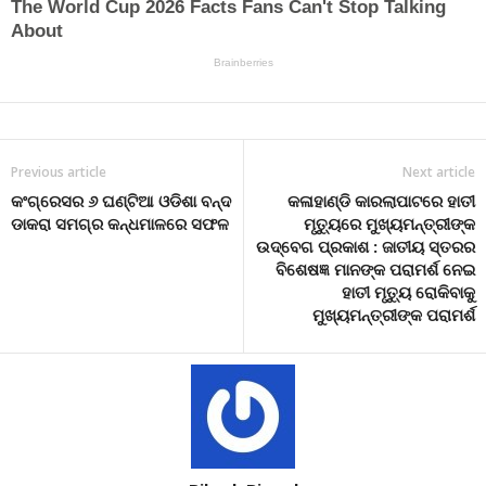
Previous article
Next article
କଂଗ୍ରେସର ୬ ଘଣ୍ଟିଆ ଓଡିଶା ବନ୍ଦ
କଳାହାଣ୍ଡି କାରଲାପାଟରେ ହାତୀ
ଡାକରା ସମଗ୍ର କନ୍ଧମାଳରେ ସଫଳ
ମୃତ୍ୟୁରେ ମୁଖ୍ୟମନ୍ତ୍ରୀଙ୍କ
ଉଦ୍‌ବେଗ ପ୍ରକାଶ : ଜାତୀୟ ସ୍ତରର
ବିଶେଷଜ୍ଞ ମାନଙ୍କ ପରାମର୍ଶ ନେଇ
ହାତୀ ମୃତ୍ୟୁ ରୋକିବାକୁ
ମୁଖ୍ୟମନ୍ତ୍ରୀଙ୍କ ପରାମର୍ଶ