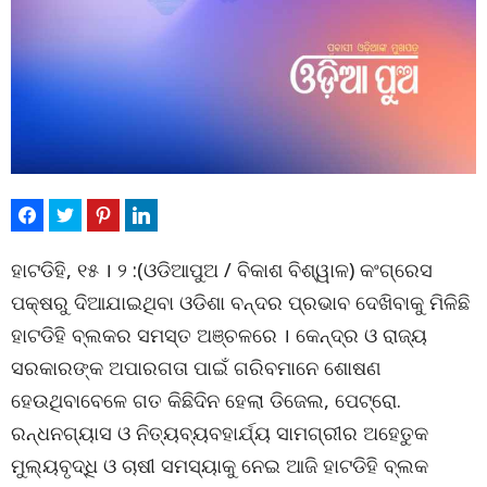
ହାଟଡିହି, ୧୫ । ୨ :(ଓଡିଆପୁଅ / ବିକାଶ ବିଶ୍ୱାଳ) କଂଗ୍ରେସ
ପକ୍ଷରୁ ଦିଆଯାଇଥିବା ଓଡିଶା ବନ୍ଦର ପ୍ରଭାବ ଦେଖିବାକୁ ମିଳିଛି
ହାଟଡିହି ବ୍ଲକର ସମସ୍ତ ଅଞ୍ଚଳରେ । କେନ୍ଦ୍ର ଓ ରାଜ୍ୟ
ସରକାରଙ୍କ ଅପାରଗତା ପାଇଁ ଗରିବମାନେ ଶୋଷଣ
ହେଉଥିବାବେଳେ ଗତ କିଛିଦିନ ହେଲା ଡିଜେଲ, ପେଟ୍ରୋ.
ରନ୍ଧନଗ୍ୟାସ ଓ ନିତ୍ୟବ୍ୟବହାର୍ଯ୍ୟ ସାମଗ୍ରୀର ଅହେତୁକ
ମୁଲ୍ୟବୃଦ୍ଧି ଓ ଚାଷୀ ସମସ୍ୟାକୁ ନେଇ ଆଜି ହାଟଡିହି ବ୍ଲକ