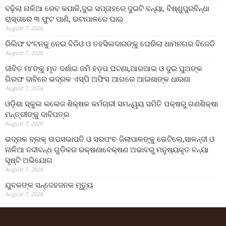
ବଢ଼ିଲା ନାଳିଆ ରେବ କପାଳି,ଦୁଇ ସପ୍ତାହରେ ଦୁଇଟି ବନ୍ୟା, ବିଷ୍ଣୁପୁରବିନ୍ଧା
ରାସ୍ତାରେ ୩ ଫୁଟ ପାଣି, ଇଟାପାଳରେ ଘାଇ
August 7, 2026
ରିଲିଫ ବଂଟନକୁ ନେଇ ବିଡିଓ ଓ ତହସିଲଦାରଙ୍କୁ ଘେରିଲା ଧାମନଗର ବିଜେଡି
August 7, 2026
ଜୀବିତ ମା’ଙ୍କୁ ମୃତ ଦର୍ଶାଇ ଜମି ହଡ଼ପ ଘଟଣା,ଆରଆଇ ଓ ଦୁଇ ପୁଅଙ୍କ
ଗିରଫ ଦାବିରେ ଭଦ୍ରକ ଏସ୍‌ପି ଅଫିସ ଆଗରେ ଆଇଶାଙ୍କ ଧାରଣା
August 7, 2026
ଓଡ଼ିଶା ସ୍କୁଲ କଲେଜ ଶିକ୍ଷକ କର୍ମଚାରୀ ସମନ୍ୱୟ ସମିତି ପକ୍ଷରୁ ଗଣଶିକ୍ଷା
ମନ୍ତ୍ରୀଙ୍କୁ ଦାବିପତ୍ର
August 7, 2026
ଭଦ୍ରକ ବ୍ଲକ୍ ଉପସଭାପତି ଓ ସରପଂଚ ଜିଲାପାଳଙ୍କୁ ଭେଟିଲେ,ସାଳନ୍ଦୀ ଓ
ନାଳିଆ ନଦୀବନ୍ଧ ଗୁଡିକର ରକ୍ଷଣାବେକ୍ଷଣ ଅଭାବରୁ ମନୁଷ୍ୟକୃତ ବନ୍ୟା
ସୃଷ୍ଟି ଅଭିଯୋଗ
August 7, 2026
ଯୁବକଙ୍କ ସନ୍ଦେହଜନକ ମୃତ୍ୟୁ
August 7, 2026