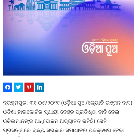
ବ୍ରହ୍ମପୁର: ୩୧ ୦୫/୨୦୧୯ (ଓଡ଼ିଆ ପୁଅ/ଜ୍ୟୋତି ରଞ୍ଜନ ଦାସ)
ଓଡିଶା ହାଇକୋର୍ଟର ସ୍ଥାୟୀ ବେଞ୍ଚ ପ୍ରତିଷ୍ଠା ଦାବି ନେଇ
ଓକିଲମାନଙ୍କ ଆନ୍ଦୋଳନ ଅବ୍ୟାହତ ରହିଛି। ସେହି
ପ୍ରସଙ୍ଗରେ ରାଜ୍ୟ ସରକାର ସମାଧାନର ପଦକ୍ଷେପ ନେବା