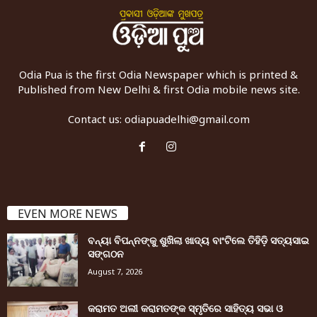
Odia Pua is the first Odia Newspaper which is printed &
Published from New Delhi & first Odia mobile news site.
Contact us:
odiapuadelhi@gmail.com
EVEN MORE NEWS
ବନ୍ୟା ବିପନ୍ନଙ୍କୁ ଶୁଖିଲା ଖାଦ୍ୟ ବାଂଟିଲେ ତିହିଡି଼ ସତ୍ୟସାଇ
ସଙ୍ଗଠନ
August 7, 2026
କରାମତ ଅଲୀ କରାମତଙ୍କ ସ୍ମୃତିରେ ସାହିତ୍ୟ ସଭା ଓ