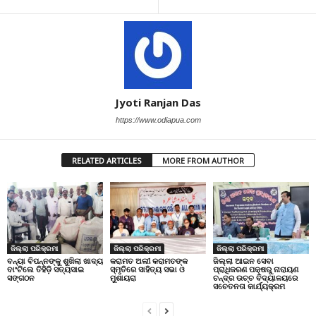
Jyoti Ranjan Das
https://www.odiapua.com
RELATED ARTICLES
MORE FROM AUTHOR
ଜିଲ୍ଲା ପରିକ୍ରମା
ଜିଲ୍ଲା ପରିକ୍ରମା
ଜିଲ୍ଲା ପରିକ୍ରମା
ବନ୍ୟା ବିପନ୍ନଙ୍କୁ ଶୁଖିଲା ଖାଦ୍ୟ
କରାମତ ଅଲୀ କରାମତଙ୍କ
ଜିଲ୍ଲା ଆଇନ ସେବା
ବାଂଟିଲେ ତିହିଡି଼ ସତ୍ୟସାଇ
ସ୍ମୃତିରେ ସାହିତ୍ୟ ସଭା ଓ
ପ୍ରାଧିକରଣ ପକ୍ଷରୁ ନାରାୟଣ
ସଙ୍ଗଠନ
ମୁଶାୟରା
ଚନ୍ଦ୍ର ଉଚ୍ଚ ବିଦ୍ୟାଳୟରେ
ସଚେତନତା କାର୍ଯ୍ୟକ୍ରମ