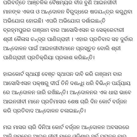
ପରିବର୍ତ୍ତେ ଆଞ୍ଚଳିକ ବୈଷମ୍ୟର ବୀଜ ବୁଣି ଆଇନଜୀବୀ
ମାନଙ୍କ ଏକତା ଓ ଆନ୍ଦୋଳନ ବିରୁଦ୍ଧରେ ଷଡଯନ୍ତ୍ର କରୁଥିବା
ଅଭିଯୋଗ ହୋଇଛି। ଏପରି ଅଭିଯୋଗ ଦର୍ଶାଇଛନ୍ତି
ବ୍ରହ୍ମପୁରର ଗଞ୍ଜାମ ବାର ଆସୋସିଏସନ ର ସେକ୍ରେଟାରୀ
ଶ୍ରୀ କୈଳାସ ଚନ୍ଦ୍ର ପାଣିଗ୍ରାହୀ । ଏହାର ପ୍ରତିବାଦ ସହ ଦୁର୍ବାର
ଆନ୍ଦୋଳନ ପାଇଁ ଆଇନଜୀବୀମାନେ ପ୍ରସ୍ତୁତ ବୋଲି ଶ୍ରୀ
ପାଣିଗ୍ରାହୀ ପ୍ରତିକ୍ରିୟା ପ୍ରକାଶ କରିଛନ୍ତି।
ହାଇକୋର୍ଟ ସ୍ଥାୟୀ ବେଞ୍ଚ ସ୍ଥାପନ ଦାବି କରି ଗଞ୍ଜାମ ବାର
ଆସୋସିଏସନ ପକ୍ଷରୁ ଦୀର୍ଘ ତିନି ଦଶନ୍ଧି ଧରି ବିଭିନ୍ନ ପର୍ଯ୍ୟାୟ
ରେ ଆନ୍ଦୋଳନ ଜାରି ରଖିଛନ୍ତି। ଆନ୍ଦୋଳନର ଏକ ଧାରା ଭାବେ
ଆଇନଜୀବୀ ମାନେ ପ୍ରତିମାସର ଶେଷ ଚାରି ଦିନ କୋର୍ଟ ବର୍ଜ୍ଜନ
କରି ପ୍ରତିବାଦ ଆନ୍ଦୋଳନ ଚଳାଇଛନ୍ତି।
ମଇ ମାସର ଚାରି ଦିନିଆ କୋର୍ଟ ବର୍ଜ୍ଜନ ଆନ୍ଦୋଳନ ଅବସରରେ
ଆଜି ସମବେତ ଆଇନ ଜୀବୀ ମାନେ ଓଡ଼ିଶାର ସର୍ବ ପୁରାତନ ବାର