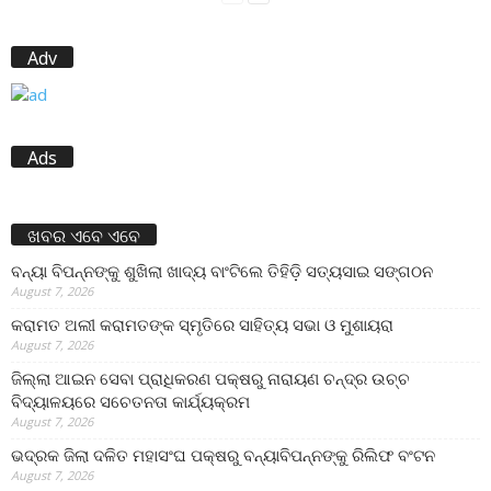
Adv
Ads
ଖବର ଏବେ ଏବେ
ବନ୍ୟା ବିପନ୍ନଙ୍କୁ ଶୁଖିଲା ଖାଦ୍ୟ ବାଂଟିଲେ ତିହିଡି଼ ସତ୍ୟସାଇ ସଙ୍ଗଠନ
August 7, 2026
କରାମତ ଅଲୀ କରାମତଙ୍କ ସ୍ମୃତିରେ ସାହିତ୍ୟ ସଭା ଓ ମୁଶାୟରା
August 7, 2026
ଜିଲ୍ଲା ଆଇନ ସେବା ପ୍ରାଧିକରଣ ପକ୍ଷରୁ ନାରାୟଣ ଚନ୍ଦ୍ର ଉଚ୍ଚ
ବିଦ୍ୟାଳୟରେ ସଚେତନତା କାର୍ଯ୍ୟକ୍ରମ
August 7, 2026
ଭଦ୍ରକ ଜିଲା ଦଳିତ ମହାସଂଘ ପକ୍ଷରୁ ବନ୍ୟାବିପନ୍ନଙ୍କୁ ରିଲିଫ ବଂଟନ
August 7, 2026