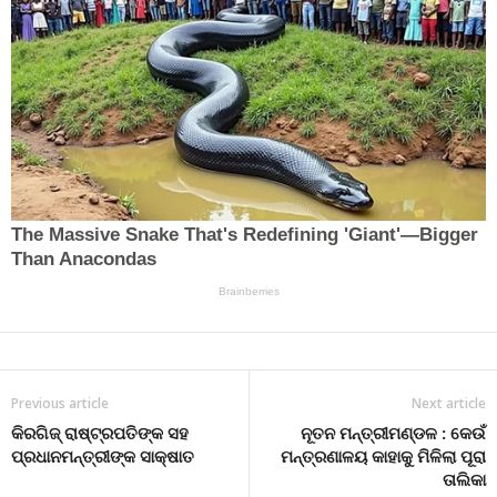
Previous article
Next article
କିରଗିଜ୍ ରାଷ୍ଟ୍ରପତିଙ୍କ ସହ
ନୂତନ ମନ୍ତ୍ରୀମଣ୍ଡଳ : କେଉଁ
ପ୍ରଧାନମନ୍ତ୍ରୀଙ୍କ ସାକ୍ଷାତ
ମନ୍ତ୍ରଣାଳୟ କାହାକୁ ମିଳିଲା ପୂରା
ତାଲିକା