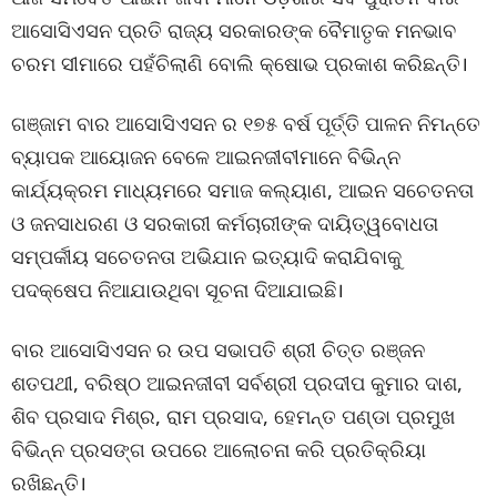
ଆସୋସିଏସନ ପ୍ରତି ରାଜ୍ୟ ସରକାରଙ୍କ ବୈମାତୃକ ମନଭାବ
ଚରମ ସୀମାରେ ପହଁଚିଲାଣି ବୋଲି କ୍ଷୋଭ ପ୍ରକାଶ କରିଛନ୍ତି।
ଗଞ୍ଜାମ ବାର ଆସୋସିଏସନ ର ୧୭୫ ବର୍ଷ ପୂର୍ତ୍ତି ପାଳନ ନିମନ୍ତେ
ବ୍ୟାପକ ଆୟୋଜନ ବେଳେ ଆଇନଜୀବୀମାନେ ବିଭିନ୍ନ
କାର୍ଯ୍ୟକ୍ରମ ମାଧ୍ୟମରେ ସମାଜ କଲ୍ୟାଣ, ଆଇନ ସଚେତନତା
ଓ ଜନସାଧରଣ ଓ ସରକାରୀ କର୍ମଚାରୀଙ୍କ ଦାୟିତ୍ୱବୋଧତା
ସମ୍ପର୍କୀୟ ସଚେତନତା ଅଭିଯାନ ଇତ୍ୟାଦି କରାଯିବାକୁ
ପଦକ୍ଷେପ ନିଆଯାଉଥିବା ସୂଚନା ଦିଆଯାଇଛି।
ବାର ଆସୋସିଏସନ ର ଉପ ସଭାପତି ଶ୍ରୀ ଚିତ୍ତ ରଞ୍ଜନ
ଶତପଥୀ, ବରିଷ୍ଠ ଆଇନଜୀବୀ ସର୍ବଶ୍ରୀ ପ୍ରଦୀପ କୁମାର ଦାଶ,
ଶିବ ପ୍ରସାଦ ମିଶ୍ର, ରାମ ପ୍ରସାଦ, ହେମନ୍ତ ପଣ୍ଡା ପ୍ରମୁଖ
ବିଭିନ୍ନ ପ୍ରସଙ୍ଗ ଉପରେ ଆଲୋଚନା କରି ପ୍ରତିକ୍ରିୟା
ରଖିଛନ୍ତି।