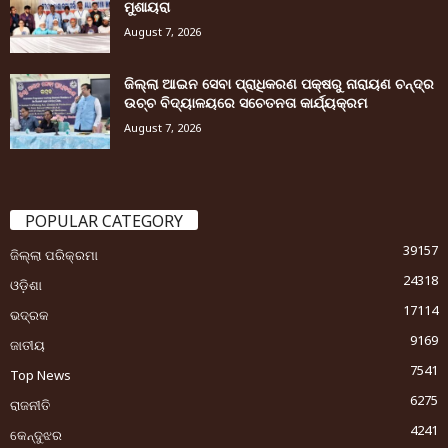
ମୁଶାୟରା
August 7, 2026
ଜିଲ୍ଲା ଆଇନ ସେବା ପ୍ରାଧିକରଣ ପକ୍ଷରୁ ନାରାୟଣ ଚନ୍ଦ୍ର
ଉଚ୍ଚ ବିଦ୍ୟାଳୟରେ ସଚେତନତା କାର୍ଯ୍ୟକ୍ରମ
August 7, 2026
POPULAR CATEGORY
39157
ଜିଲ୍ଲା ପରିକ୍ରମା
24318
ଓଡ଼ିଶା
17114
ଭଦ୍ରକ
9169
ଜାତୀୟ
7541
Top News
6275
ରାଜନୀତି
4241
କେନ୍ଦୁଝର