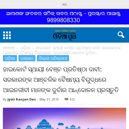
Ads
Home
ଓଡ଼ିଶା
ହାଇକୋର୍ଟ ସ୍ଥାୟୀ ବେଞ୍ଚ ପ୍ରତିଷ୍ଠା ଦାବୀ: ସରକାରଙ୍କ
ଆଞ୍ଚଳିକ ବୈଷମ୍ୟ ବିରୁଦ୍ଧରେ ଆଇନଜୀବୀ ମାନଙ୍କ ଦୁର୍ବାର...
ଓଡ଼ିଶା
ଗଞ୍ଜାମ
ଜିଲ୍ଲା ପରିକ୍ରମା
ହାଇକୋର୍ଟ ସ୍ଥାୟୀ ବେଞ୍ଚ ପ୍ରତିଷ୍ଠା ଦାବୀ:
ସରକାରଙ୍କ ଆଞ୍ଚଳିକ ବୈଷମ୍ୟ ବିରୁଦ୍ଧରେ
ଆଇନଜୀବୀ ମାନଙ୍କ ଦୁର୍ବାର ଆନ୍ଦୋଳନ ପ୍ରସ୍ତୁତି
By
Jyoti Ranjan Das
-
May 31, 2019
612