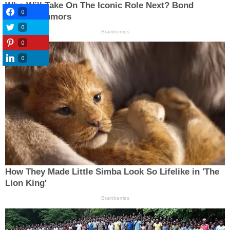
0
0
0
0