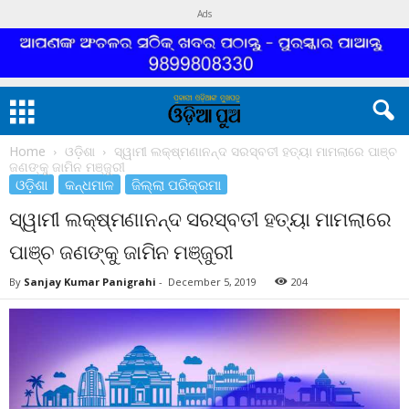
Ads
Home
ଓଡ଼ିଶା
ସ୍ୱାମୀ ଲକ୍ଷ୍ମଣାନନ୍ଦ ସରସ୍ବତୀ ହତ୍ୟା ମାମଲାରେ ପାଞ୍ଚ
ଜଣଙ୍କୁ ଜାମିନ ମଞ୍ଜୁରୀ
ଓଡ଼ିଶା
କନ୍ଧମାଳ
ଜିଲ୍ଲା ପରିକ୍ରମା
ସ୍ୱାମୀ ଲକ୍ଷ୍ମଣାନନ୍ଦ ସରସ୍ବତୀ ହତ୍ୟା ମାମଲାରେ
ପାଞ୍ଚ ଜଣଙ୍କୁ ଜାମିନ ମଞ୍ଜୁରୀ
By
Sanjay Kumar Panigrahi
-
December 5, 2019
204