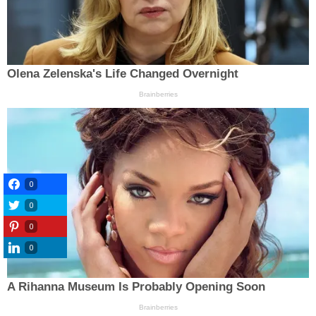
0
0
0
0