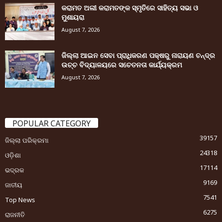
କରାମତ ଅଲୀ କରାମତଙ୍କ ସ୍ମୃତିରେ ସାହିତ୍ୟ ସଭା ଓ
ମୁଶାୟରା
August 7, 2026
ଜିଲ୍ଲା ଆଇନ ସେବା ପ୍ରାଧିକରଣ ପକ୍ଷରୁ ନାରାୟଣ ଚନ୍ଦ୍ର
ଉଚ୍ଚ ବିଦ୍ୟାଳୟରେ ସଚେତନତା କାର୍ଯ୍ୟକ୍ରମ
August 7, 2026
POPULAR CATEGORY
39157
ଜିଲ୍ଲା ପରିକ୍ରମା
24318
ଓଡ଼ିଶା
17114
ଭଦ୍ରକ
9169
ଜାତୀୟ
7541
Top News
6275
ରାଜନୀତି