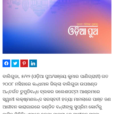
ବାଲିଗୁଡା, ୫/୧୨ (ଓଡ଼ିଆ ପୁଅ/ସଞ୍ଜୟ କୁମାର ପାଣିଗ୍ରାହୀ) ଗତ
୨୦୦୮ ମସିହାରେ କନ୍ଧମାଳ ଜିଲ୍ଲା ବାଲିଗୁଡା ଉପଖଣ୍ଡ
ଅନ୍ତର୍ଗତ ତୁମୁଡିବନ୍ଧ ବ୍ଲକର ଜଲେଶପଟ୍ଟା ଆଶ୍ରମରେ
ସ୍ୱାମୀ ଲକ୍ଷ୍ମଣନନ୍ଦ ସରସ୍ବତୀ ହତ୍ୟା ମାମଲାରେ ପାଞ୍ଚ ଜଣ
ଆଜୀବନ କାରାଗାରରେ ଦଣ୍ଡିତ ବନ୍ଦୀଙ୍କୁ ସୁପ୍ରିମ କୋର୍ଟରୁ