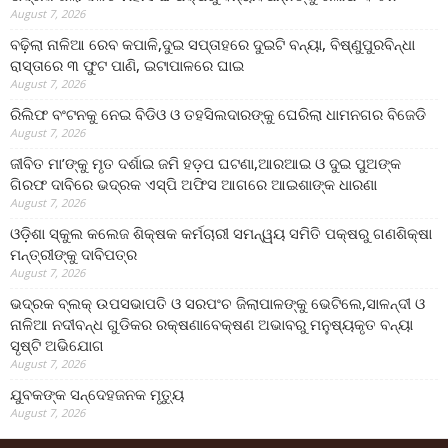
August 7, 2026
ବଢ଼ିଲା ନାଳିଆ ରେବ କପାଳି,ଦୁଇ ସପ୍ତାହରେ ଦୁଇଟି ବନ୍ୟା, ବିଷ୍ଣୁପୁରବିନ୍ଧା
ରାସ୍ତାରେ ୩ ଫୁଟ ପାଣି, ଇଟାପାଳରେ ଘାଇ
August 7, 2026
ରିଲିଫ ବଂଟନକୁ ନେଇ ବିଡିଓ ଓ ତହସିଲଦାରଙ୍କୁ ଘେରିଲା ଧାମନଗର ବିଜେଡି
August 7, 2026
ଜୀବିତ ମା’ଙ୍କୁ ମୃତ ଦର୍ଶାଇ ଜମି ହଡ଼ପ ଘଟଣା,ଆରଆଇ ଓ ଦୁଇ ପୁଅଙ୍କ
ଗିରଫ ଦାବିରେ ଭଦ୍ରକ ଏସ୍‌ପି ଅଫିସ ଆଗରେ ଆଇଶାଙ୍କ ଧାରଣା
August 7, 2026
ଓଡ଼ିଶା ସ୍କୁଲ କଲେଜ ଶିକ୍ଷକ କର୍ମଚାରୀ ସମନ୍ୱୟ ସମିତି ପକ୍ଷରୁ ଗଣଶିକ୍ଷା
ମନ୍ତ୍ରୀଙ୍କୁ ଦାବିପତ୍ର
August 7, 2026
ଭଦ୍ରକ ବ୍ଲକ୍ ଉପସଭାପତି ଓ ସରପଂଚ ଜିଲାପାଳଙ୍କୁ ଭେଟିଲେ,ସାଳନ୍ଦୀ ଓ
ନାଳିଆ ନଦୀବନ୍ଧ ଗୁଡିକର ରକ୍ଷଣାବେକ୍ଷଣ ଅଭାବରୁ ମନୁଷ୍ୟକୃତ ବନ୍ୟା
ସୃଷ୍ଟି ଅଭିଯୋଗ
August 7, 2026
ଯୁବକଙ୍କ ସନ୍ଦେହଜନକ ମୃତ୍ୟୁ
August 7, 2026