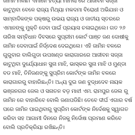
ଜାମିନ ମିଳିଛି। ଏମାନେ ହତ୍ୟା ମାମଲା ରେ ଆଜୀବନ ସଜ୍ଜା
କାଟୁଥିବା ବେଳେ ରାଜ୍ୟ ମିଥ୍ୟା ମକଦମା ବିରୋଧୀ ଅଭିଯାନ ଓ
ସାମ୍ବାଦିକଙ୍କ ପକ୍ଷରୁ ଉଭୟ ରାଜ୍ୟ ଓ ଜାତୀୟ ସ୍ତରରେ
ଏମାନଙ୍କୁ ମୁକ୍ତି ଦେବା ପାଇଁ ପ୍ରୟାସ ଚଳାଇଥିଲେ। ଗତ ୨୬
ତାରିଖ ସମ୍ବିଧାନ ଦିବସରେ ସୁପ୍ରୀମ କୋର୍ଟ ପାଞ୍ଚ ଜଣ ଦୋଷୀକୁ
ଜାମିନ ଦେବାପାଇଁ ନିର୍ଦ୍ଦେଶ ଦେଇଥିଲେ। ଏହି ଜାମିନ ବଳରେ
ଗୁରୁବାର ବାଲିଗୁଡା ଉପଖଣ୍ଡ କାରାଗାରରେ ଆଜୀବନ ସଜ୍ଜା
କାଟୁଥିବା ଦୁର୍ଯ୍ୟୋଧାନ ସୁନା ମାଝି, ଭାସ୍କର ସୁନା ମାଝି ଓ ମୁଣ୍ଡା
ବଡ ମାଝି, ତିନିଜଣଙ୍କୁ ସୁପ୍ରିମ କୋର୍ଟଙ୍କ ଜାମିନ ବଳରେ
କାରାଗାରରୁ ବାହାରିଛନ୍ତି। ଅନ୍ୟ ଦୁଇ ଜଣ ବୁଦ୍ଧଦେବ ନାୟକ
ଭଞ୍ଜନଗର ଜେଲ ଓ ସନାତନ ବଡ଼ ମାଝୀ ଏମ. ରାମପୁର ଜେଲ ରୁ
ଜାମିନ ରେ ବାହାରିବେ ବୋଲି ଜଣାପଡିଛି। ତେବେ ଦୀର୍ଘ ଏଗାର ବର୍ଷ
ପରେ ଜାମିନ ପାଇଥିବାରୁ ସୁପ୍ରିମ କୋର୍ଟଙ୍କ ନିର୍ଦେଶକୁ ସ୍ୱାଗତ
କରିବା ସହ ଆଗାମୀ ଦିନରେ ନିଜକୁ ନିର୍ଦୋଷ ପ୍ରମାଣ କରିବେ
ବୋଲି ପ୍ରତିକ୍ରିୟା ରଖିଛନ୍ତି।