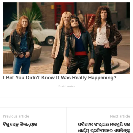
Previous article
Next article
ବିଜୁ ସେତୁ ଶିଳାନ୍ୟାସ
ପରିବହନ ସଂସ୍ଥାର ମନମୁଖି ଦର
ଧାର୍ଯ୍ୟ ପ୍ରତିବାଦରେ ଏସପିଙ୍କୁ