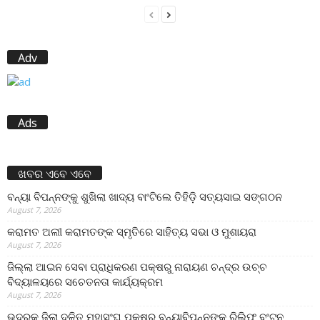
Adv
Ads
ଖବର ଏବେ ଏବେ
ବନ୍ୟା ବିପନ୍ନଙ୍କୁ ଶୁଖିଲା ଖାଦ୍ୟ ବାଂଟିଲେ ତିହିଡି଼ ସତ୍ୟସାଇ ସଙ୍ଗଠନ
August 7, 2026
କରାମତ ଅଲୀ କରାମତଙ୍କ ସ୍ମୃତିରେ ସାହିତ୍ୟ ସଭା ଓ ମୁଶାୟରା
August 7, 2026
ଜିଲ୍ଲା ଆଇନ ସେବା ପ୍ରାଧିକରଣ ପକ୍ଷରୁ ନାରାୟଣ ଚନ୍ଦ୍ର ଉଚ୍ଚ
ବିଦ୍ୟାଳୟରେ ସଚେତନତା କାର୍ଯ୍ୟକ୍ରମ
August 7, 2026
ଭଦ୍ରକ ଜିଲା ଦଳିତ ମହାସଂଘ ପକ୍ଷରୁ ବନ୍ୟାବିପନ୍ନଙ୍କୁ ରିଲିଫ ବଂଟନ