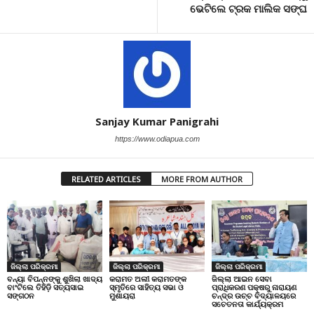
ଭେଟିଲେ ଟ୍ରକ ମାଲିକ ସଙ୍ଘ
Sanjay Kumar Panigrahi
https://www.odiapua.com
RELATED ARTICLES
MORE FROM AUTHOR
ଜିଲ୍ଲା ପରିକ୍ରମା
ଜିଲ୍ଲା ପରିକ୍ରମା
ଜିଲ୍ଲା ପରିକ୍ରମା
ବନ୍ୟା ବିପନ୍ନଙ୍କୁ ଶୁଖିଲା ଖାଦ୍ୟ
କରାମତ ଅଲୀ କରାମତଙ୍କ
ଜିଲ୍ଲା ଆଇନ ସେବା
ବାଂଟିଲେ ତିହିଡି଼ ସତ୍ୟସାଇ
ସ୍ମୃତିରେ ସାହିତ୍ୟ ସଭା ଓ
ପ୍ରାଧିକରଣ ପକ୍ଷରୁ ନାରାୟଣ
ସଙ୍ଗଠନ
ମୁଶାୟରା
ଚନ୍ଦ୍ର ଉଚ୍ଚ ବିଦ୍ୟାଳୟରେ
ସଚେତନତା କାର୍ଯ୍ୟକ୍ରମ