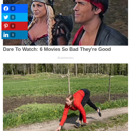
0
0
0
0