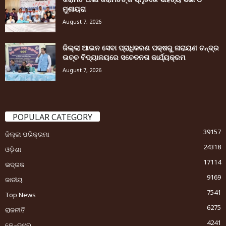
ମୁଶାୟରା
August 7, 2026
ଜିଲ୍ଲା ଆଇନ ସେବା ପ୍ରାଧିକରଣ ପକ୍ଷରୁ ନାରାୟଣ ଚନ୍ଦ୍ର
ଉଚ୍ଚ ବିଦ୍ୟାଳୟରେ ସଚେତନତା କାର୍ଯ୍ୟକ୍ରମ
August 7, 2026
POPULAR CATEGORY
39157
ଜିଲ୍ଲା ପରିକ୍ରମା
24318
ଓଡ଼ିଶା
17114
ଭଦ୍ରକ
9169
ଜାତୀୟ
7541
Top News
6275
ରାଜନୀତି
4241
କେନ୍ଦୁଝର