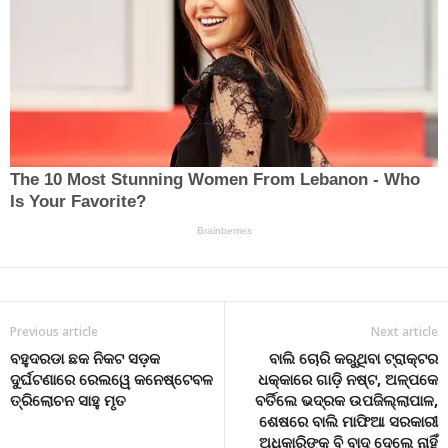
Previous article
Next article
ବହୁଦରଡା ଛକ ନିକଟ ସଡ଼କ
ବାଲି ଚୋରି କରୁଥିବା ଟ୍ରାକ୍ଟର
ଦୁର୍ଘଟଣାରେ ରେଲୱେ କନେଷ୍ଟେବଳ
ଧକ୍କାରେ ଗାଡ଼ି ନଷ୍ଟ, ଅଳ୍ପକେ
ତ୍ରିଲୋଚନ ସାହୁ ମୃତ
ବର୍ତିଲେ ଭଦ୍ରକ ଉପଜିଲ୍ଲାପାଳ,
ଶେଷରେ ବାଲି ମାଫିଆ ସରକାରୀ
ଅଧିକାରିଙ୍କୁ ବି ବାଦ୍ ଦେଲେ ନାହିଁ