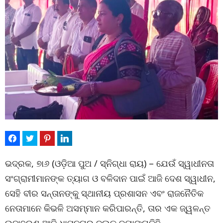
ଭଦ୍ରକ, ୭ା୬ (ଓଡ଼ିଆ ପୁଅ / ସ୍ନିଗ୍ଧା ରାୟ) – ଯେଉଁ ସ୍ୱାଧୀନତା
ସଂଗ୍ରାମୀମାନଙ୍କ ତ୍ୟାଗ ଓ ବଳିଦାନ ପାଇଁ ଆଜି ଦେଶ ସ୍ୱାଧୀନ,
ସେହି ବୀର ସନ୍ତାନଙ୍କୁ ସ୍ଥାନୀୟ ପ୍ରଶାସନ ଏବଂ ରାଜନୈତିକ
ନେତାମାନେ କିଭଳି ଅସମ୍ମାନ କରିପାରନ୍ତି, ତାର ଏକ ଜ୍ୱଳନ୍ତ
ଉଦାହରଣ ଆଜି ଧାମନଗର ବ୍ଲକ ବୟାଙ୍ଗଡିହି