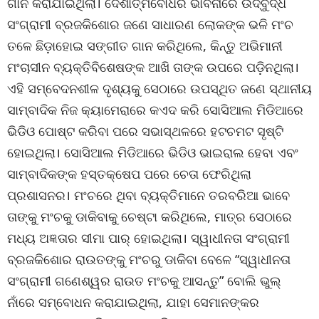
ଗାନ କରାଯାଇଥିଲା। ଦେଶାତ୍ମବୋଧର ଭାବନାରେ ଉଦ୍‌ବୁଦ୍ଧ
ସଂଗ୍ରାମୀ ବ୍ରଜକିଶୋର ଜଣେ ସାଧାରଣ ଲୋକଙ୍କ ଭଳି ମଂଚ
ତଳେ ଛିଡ଼ାହୋଇ ସଙ୍ଗୀତ ଗାନ କରିଥିଲେ, କିନ୍ତୁ ଅଭିମାନୀ
ମଂଚାସୀନ ବ୍ୟକ୍ତିବିଶେଷଙ୍କ ଆଖି ତାଙ୍କ ଉପରେ ପଡ଼ିନଥିଲା।
ଏହି ସମ୍ବେଦନଶୀଳ ଦୃଶ୍ୟକୁ ସେଠାରେ ଉପସ୍ଥିତ ଜଣେ ସ୍ଥାନୀୟ
ସାମ୍ବାଦିକ ନିଜ କ୍ୟାମେରାରେ କଏଦ କରି ସୋସିଆଲ ମିଡିଆରେ
ଭିଡିଓ ପୋଷ୍ଟ କରିବା ପରେ ସଭାସ୍ଥଳରେ ହଟଚମଟ ସୃଷ୍ଟି
ହୋଇଥିଲା। ସୋସିଆଲ ମିଡିଆରେ ଭିଡିଓ ଭାଇରାଲ ହେବା ଏବଂ
ସାମ୍ବାଦିକଙ୍କ ହସ୍ତକ୍ଷେପ ପରେ ଚେତା ଫେରିଥିଲା
ପ୍ରଶାସନର। ମଂଚରେ ଥିବା ବ୍ୟକ୍ତିମାନେ ତରବରିଆ ଭାବେ
ତାଙ୍କୁ ମଂଚକୁ ଡାକିବାକୁ ଚେଷ୍ଟା କରିଥିଲେ, ମାତ୍ର ସେଠାରେ
ମଧ୍ୟ ଅଜ୍ଞତାର ସୀମା ପାର୍ ହୋଇଥିଲା। ସ୍ୱାଧୀନତା ସଂଗ୍ରାମୀ
ବ୍ରଜକିଶୋର ରାଉତଙ୍କୁ ମଂଚରୁ ଡାକିବା ବେଳେ “ସ୍ୱାଧୀନତା
ସଂଗ୍ରାମୀ ଗଣେଶ୍ୱର ରାଉତ ମଂଚକୁ ଆସନ୍ତୁ” ବୋଲି ଭୁଲ୍
ନାଁରେ ସମ୍ବୋଧନ କରାଯାଇଥିଲା, ଯାହା ସେମାନଙ୍କର