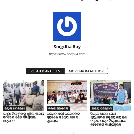
Snigdha Ray
https://www.odiapua.com
RELATED ARTICLES
MORE FROM AUTHOR
ଜିଲ୍ଲା ପରିକ୍ରମା
ଜିଲ୍ଲା ପରିକ୍ରମା
ଜିଲ୍ଲା ପରିକ୍ରମା
ବନ୍ୟା ବିପନ୍ନଙ୍କୁ ଶୁଖିଲା ଖାଦ୍ୟ
କରାମତ ଅଲୀ କରାମତଙ୍କ
ଜିଲ୍ଲା ଆଇନ ସେବା
ବାଂଟିଲେ ତିହିଡି଼ ସତ୍ୟସାଇ
ସ୍ମୃତିରେ ସାହିତ୍ୟ ସଭା ଓ
ପ୍ରାଧିକରଣ ପକ୍ଷରୁ ନାରାୟଣ
ସଙ୍ଗଠନ
ମୁଶାୟରା
ଚନ୍ଦ୍ର ଉଚ୍ଚ ବିଦ୍ୟାଳୟରେ
ସଚେତନତା କାର୍ଯ୍ୟକ୍ରମ