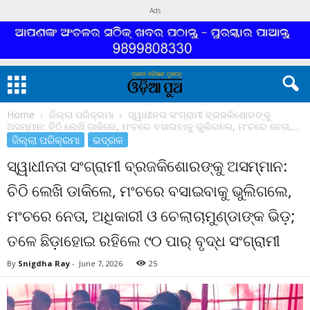
Ads
Home
ଜିଲ୍ଲା ପରିକ୍ରମା
ସ୍ୱାଧୀନତା ସଂଗ୍ରାମୀ ବ୍ରଜକିଶୋରଙ୍କୁ
ଅସମ୍ମାନ: ଚିଠି ଲେଖି ଡାକିଲେ, ମଂଚରେ ବସାଇବାକୁ ଭୁଲିଗଲେ, ମଂଚରେ ନେତା,...
ଜିଲ୍ଲା ପରିକ୍ରମା
ଭଦ୍ରକ
ସ୍ୱାଧୀନତା ସଂଗ୍ରାମୀ ବ୍ରଜକିଶୋରଙ୍କୁ ଅସମ୍ମାନ:
ଚିଠି ଲେଖି ଡାକିଲେ, ମଂଚରେ ବସାଇବାକୁ ଭୁଲିଗଲେ,
ମଂଚରେ ନେତା, ଅଧିକାରୀ ଓ ଚେଲାଚାମୁଣ୍ଡାଙ୍କ ଭିଡ଼;
ତଳେ ଛିଡ଼ାହୋଇ ରହିଲେ ୯୦ ପାର୍ ବୃଦ୍ଧ ସଂଗ୍ରାମୀ
By
Snigdha Ray
-
June 7, 2026
25