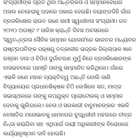
ସଂଗ୍ରାମୀଙ୍କ ପ୍ରତି ଥିବା ଆନ୍ତରିକତା ଓ ସମ୍ମାନବୋଧର
ଅସଲ ଚେହେରାକୁ ପଦାରେ ପକାଇ ଦେଇଛି। ବୟାଙ୍ଗଡିହି ଗାଁର
ବ୍ରଜକିଶୋର ରାଉତ ଜଣେ ନାମୀ ସ୍ୱାଧୀନତା ସଂଗ୍ରାମୀ। ଗତ
୨୦୨୦ ଅଗଷ୍ଟ ୯ ତାରିଖ କ୍ରାନ୍ତି ଦିବସ ଅବସରରେ
‘ସ୍ୱତନ୍ତ୍ରତା ସୈନିକ ସମ୍ମାନ ଯୋଜନା’ରେ ଭାରତର ମାନ୍ୟବର
ରାଷ୍ଟ୍ରପତିଙ୍କ ପକ୍ଷରୁ ତତ୍କାଳୀନ ଭଦ୍ରକ ଜିଲ୍ଲାପାଳ ଜ୍ଞାନ
ରଞ୍ଜନ ଦାସ ଓ ବିଡିଓ ଦୁର୍ଗାଚରଣ ମୁର୍ମୁ ନିଜେ ବ୍ରଜକିଶୋରଙ୍କ
ବାସଭବନରେ ପହଞ୍ଚି ତାଙ୍କୁ ସମ୍ମାନିତ କରିଥିଲେ। ଗାଁରେ
ଏଭଳି ଜଣେ ମହାନ ବ୍ୟକ୍ତିତ୍ୱ ଅଛନ୍ତି ବୋଲି ଜାଣି
ବିଦ୍ୟାଳୟର ପ୍ରଧାନଶିକ୍ଷକ ଚିଠି ଲେଖିଲେ ସତ, ମାତ୍ର
ସଭାସ୍ଥଳରେ ତାଙ୍କୁ ଉପଯୁକ୍ତ ପ୍ରୋଟୋକଲ୍ ଓ ସମ୍ମାନ
ଦେବାକୁ ଭୁଲିଗଲେ। ନେତା ଓ ସରକାରୀ ବାବୁମାନଙ୍କର ଏଭଳି
ବେଖାତିର ମନୋଭାବକୁ ଧାମନଗର ବୁଦ୍ଧିଜୀବୀ ମହଲରେ ତୀବ୍ର
ନିନ୍ଦା କରାଯିବା ସହ ଏଥିପାଇଁ ଦାୟୀ ଅଧିକାରୀଙ୍କ ବିରୋଧରେ
କାର୍ଯ୍ୟାନୁଷ୍ଠାନ ଦାବି ହୋଇଛି।