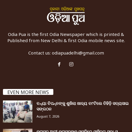
Odia Pua is the first Odia Newspaper which is printed &
Published from New Delhi & first Odia mobile news site.
Contact us:
odiapuadelhi@gmail.com
EVEN MORE NEWS
ବନ୍ୟା ବିପନ୍ନଙ୍କୁ ଶୁଖିଲା ଖାଦ୍ୟ ବାଂଟିଲେ ତିହିଡି଼ ସତ୍ୟସାଇ
ସଙ୍ଗଠନ
August 7, 2026
କରାମତ ଅଲୀ କରାମତଙ୍କ ସ୍ମୃତିରେ ସାହିତ୍ୟ ସଭା ଓ