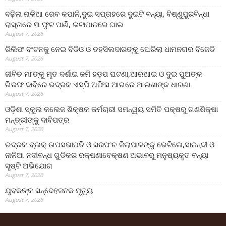
ବଢ଼ିଲା ନାଳିଆ ରେବ କପାଳି,ଦୁଇ ସପ୍ତାହରେ ଦୁଇଟି ବନ୍ୟା, ବିଷ୍ଣୁପୁରବିନ୍ଧା
ରାସ୍ତାରେ ୩ ଫୁଟ ପାଣି, ଇଟାପାଳରେ ଘାଇ
August 7, 2026
ରିଲିଫ ବଂଟନକୁ ନେଇ ବିଡିଓ ଓ ତହସିଲଦାରଙ୍କୁ ଘେରିଲା ଧାମନଗର ବିଜେଡି
August 7, 2026
ଜୀବିତ ମା’ଙ୍କୁ ମୃତ ଦର୍ଶାଇ ଜମି ହଡ଼ପ ଘଟଣା,ଆରଆଇ ଓ ଦୁଇ ପୁଅଙ୍କ
ଗିରଫ ଦାବିରେ ଭଦ୍ରକ ଏସ୍‌ପି ଅଫିସ ଆଗରେ ଆଇଶାଙ୍କ ଧାରଣା
August 7, 2026
ଓଡ଼ିଶା ସ୍କୁଲ କଲେଜ ଶିକ୍ଷକ କର୍ମଚାରୀ ସମନ୍ୱୟ ସମିତି ପକ୍ଷରୁ ଗଣଶିକ୍ଷା
ମନ୍ତ୍ରୀଙ୍କୁ ଦାବିପତ୍ର
August 7, 2026
ଭଦ୍ରକ ବ୍ଲକ୍ ଉପସଭାପତି ଓ ସରପଂଚ ଜିଲାପାଳଙ୍କୁ ଭେଟିଲେ,ସାଳନ୍ଦୀ ଓ
ନାଳିଆ ନଦୀବନ୍ଧ ଗୁଡିକର ରକ୍ଷଣାବେକ୍ଷଣ ଅଭାବରୁ ମନୁଷ୍ୟକୃତ ବନ୍ୟା
ସୃଷ୍ଟି ଅଭିଯୋଗ
August 7, 2026
ଯୁବକଙ୍କ ସନ୍ଦେହଜନକ ମୃତ୍ୟୁ
August 7, 2026