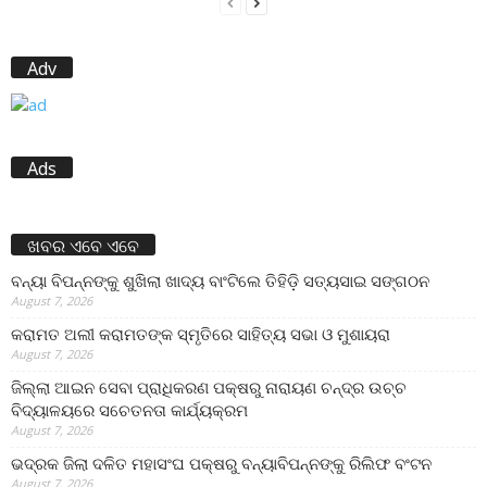
Adv
Ads
ଖବର ଏବେ ଏବେ
ବନ୍ୟା ବିପନ୍ନଙ୍କୁ ଶୁଖିଲା ଖାଦ୍ୟ ବାଂଟିଲେ ତିହିଡି଼ ସତ୍ୟସାଇ ସଙ୍ଗଠନ
August 7, 2026
କରାମତ ଅଲୀ କରାମତଙ୍କ ସ୍ମୃତିରେ ସାହିତ୍ୟ ସଭା ଓ ମୁଶାୟରା
August 7, 2026
ଜିଲ୍ଲା ଆଇନ ସେବା ପ୍ରାଧିକରଣ ପକ୍ଷରୁ ନାରାୟଣ ଚନ୍ଦ୍ର ଉଚ୍ଚ
ବିଦ୍ୟାଳୟରେ ସଚେତନତା କାର୍ଯ୍ୟକ୍ରମ
August 7, 2026
ଭଦ୍ରକ ଜିଲା ଦଳିତ ମହାସଂଘ ପକ୍ଷରୁ ବନ୍ୟାବିପନ୍ନଙ୍କୁ ରିଲିଫ ବଂଟନ
August 7, 2026