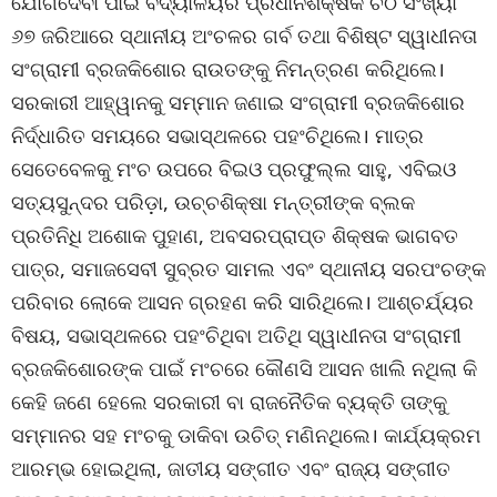
ଯୋଗଦେବା ପାଇଁ ବିଦ୍ୟାଳୟର ପ୍ରଧାନଶିକ୍ଷକ ଚିଠି ସଂଖ୍ୟା
୬୭ ଜରିଆରେ ସ୍ଥାନୀୟ ଅଂଚଳର ଗର୍ବ ତଥା ବିଶିଷ୍ଟ ସ୍ୱାଧୀନତା
ସଂଗ୍ରାମୀ ବ୍ରଜକିଶୋର ରାଉତଙ୍କୁ ନିମନ୍ତ୍ରଣ କରିଥିଲେ।
ସରକାରୀ ଆହ୍ୱାନକୁ ସମ୍ମାନ ଜଣାଇ ସଂଗ୍ରାମୀ ବ୍ରଜକିଶୋର
ନିର୍ଦ୍ଧାରିତ ସମୟରେ ସଭାସ୍ଥଳରେ ପହଂଚିଥିଲେ। ମାତ୍ର
ସେତେବେଳକୁ ମଂଚ ଉପରେ ବିଇଓ ପ୍ରଫୁଲ୍ଲ ସାହୁ, ଏବିଇଓ
ସତ୍ୟସୁନ୍ଦର ପରିଡ଼ା, ଉଚ୍ଚଶିକ୍ଷା ମନ୍ତ୍ରୀଙ୍କ ବ୍ଲକ
ପ୍ରତିନିଧି ଅଶୋକ ପୁହାଣ, ଅବସରପ୍ରାପ୍ତ ଶିକ୍ଷକ ଭାଗବତ
ପାତ୍ର, ସମାଜସେବୀ ସୁବ୍ରତ ସାମଲ ଏବଂ ସ୍ଥାନୀୟ ସରପଂଚଙ୍କ
ପରିବାର ଲୋକେ ଆସନ ଗ୍ରହଣ କରି ସାରିଥିଲେ। ଆଶ୍ଚର୍ଯ୍ୟର
ବିଷୟ, ସଭାସ୍ଥଳରେ ପହଂଚିଥିବା ଅତିଥି ସ୍ୱାଧୀନତା ସଂଗ୍ରାମୀ
ବ୍ରଜକିଶୋରଙ୍କ ପାଇଁ ମଂଚରେ କୌଣସି ଆସନ ଖାଲି ନଥିଲା କି
କେହି ଜଣେ ହେଲେ ସରକାରୀ ବା ରାଜନୈତିକ ବ୍ୟକ୍ତି ତାଙ୍କୁ
ସମ୍ମାନର ସହ ମଂଚକୁ ଡାକିବା ଉଚିତ୍ ମଣିନଥିଲେ। କାର୍ଯ୍ୟକ୍ରମ
ଆରମ୍ଭ ହୋଇଥିଲା, ଜାତୀୟ ସଙ୍ଗୀତ ଏବଂ ରାଜ୍ୟ ସଙ୍ଗୀତ