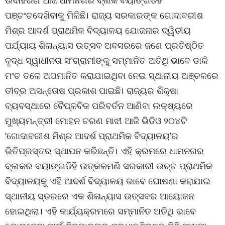
ପଞ୍ଚଂଚଦେଖିବାକୁ ମିଳିଛି। ରାଜ୍ୟ ସରକାରଙ୍କ ଗୋଦାବରୀଶ
ମିଶ୍ର ଆଦର୍ଶ ପ୍ରାଥମିକ ବିଦ୍ୟାଳୟ ଯୋଜନାର ଦ୍ୱିତୀୟ
ପର୍ଯ୍ୟାୟ ଶିଳାନ୍ୟାସ ଉତ୍ସବ ଅବସରରେ ଜଣେ ପ୍ରତିଷ୍ଠିତ
ବୃଦ୍ଧ ସ୍ୱାଧୀନତା ସଂଗ୍ରାମୀଙ୍କୁ ସମ୍ମାନିତ ଅତିଥି ଭାବେ ଡାକି
ମଂଚ ତଳେ ଅପମାନିତ କରାଯାଇଥିବା ନେଇ ସ୍ଥାନୀୟ ଅଞ୍ଚଳରେ
ତୀବ୍ର ଅସନ୍ତୋଷ ପ୍ରକାଶ ପାଇଛି। ରାଜ୍ୟର ଶିକ୍ଷା
ବ୍ୟବସ୍ଥାରେ ବୈପ୍ଳବିକ ପରିବର୍ତନ ଆଣିବା ଲକ୍ଷ୍ୟରେ
ମୁଖ୍ୟମନ୍ତ୍ରୀ ମୋହନ ଚରଣ ମାଝୀ ଆଜି ଭିଡିଓ ୨୦୪ଟି
‘ଗୋଦାବରୀଶ ମିଶ୍ର ଆଦର୍ଶ ପ୍ରାଥମିକ ବିଦ୍ୟାଳୟ’ର
ଭିତିପ୍ରସ୍ତର ସ୍ଥାପନ କରିଛନ୍ତି। ଏହି କ୍ରମରେ ଧାମନଗର
ବ୍ଲକର ବୟାଙ୍ଗଡିହି ଉତ୍କଳମଣି ସରକାରୀ ଉଚ୍ଚ ପ୍ରାଥମିକ
ବିଦ୍ୟାଳୟକୁ ଏହି ଆଦର୍ଶ ବିଦ୍ୟାଳୟ ଭାବେ ଘୋଷଣା କରାଯାଇ
ସ୍ଥାନୀୟ ସ୍ତରରେ ଏକ ଶିଳାନ୍ୟାସ ଉତ୍ସବର ଆୟୋଜନ
ହୋଇଥିଲା। ଏହି କାର୍ଯ୍ୟକ୍ରମରେ ସମ୍ମାନିତ ଅତିଥି ଭାବେ