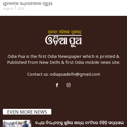
ଯୁବକଙ୍କ ସନ୍ଦେହଜନକ ମୃତ୍ୟୁ
August 7, 2026
Odia Pua is the first Odia Newspaper which is printed &
Published from New Delhi & first Odia mobile news site.
Contact us:
odiapuadelhi@gmail.com
EVEN MORE NEWS
ବନ୍ୟା ବିପନ୍ନଙ୍କୁ ଶୁଖିଲା ଖାଦ୍ୟ ବାଂଟିଲେ ତିହିଡି଼ ସତ୍ୟସାଇ