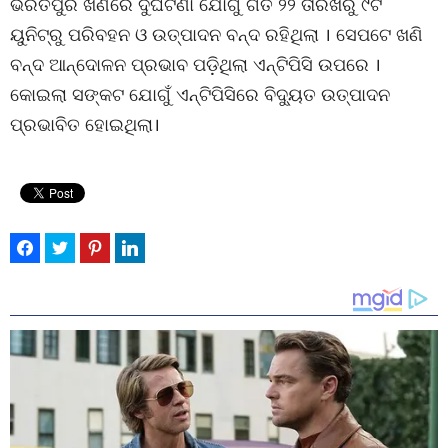
ଭରତପୁର ଖଣିରେ ଦୁର୍ଘଟଣା ଯୋଗୁ ଗତ ୨୨ ତାରିଖରୁ ୯ଟି
ୟୁନିଟ୍‌ରୁ ପରିବହନ ଓ ଉତ୍ପାଦନ ବନ୍ଦ ରହିଥିଲା । ସେପଟେ ଖଣି
ବନ୍ଦ ଆନ୍ଦୋଳନ ପ୍ରଭାବ ପଡ଼ିଥିଲା ଏନ୍‌ଟିପିସି ଉପରେ ।
କୋଇଲା ସଙ୍କଟ ଯୋଗୁଁ ଏନ୍‌ଟିପିସିରେ ବିଦ୍ୟୁତ ଉତ୍ପାଦନ
ପ୍ରଭାବିତ ହୋଇଥିଲା।