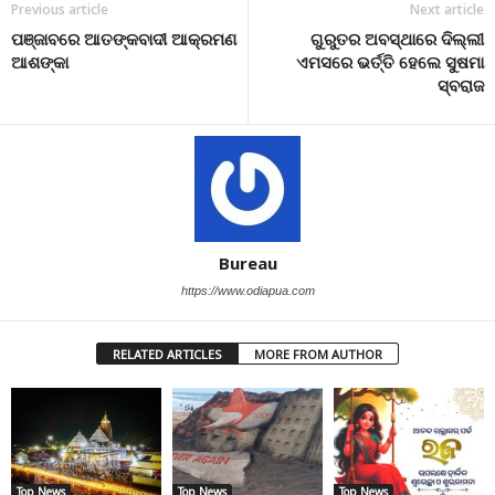
Previous article
Next article
ପଞ୍ଜାବରେ ଆତଙ୍କବାଦୀ ଆକ୍ରମଣ
ଗୁରୁତର ଅବସ୍ଥାରେ ଦିଲ୍ଲୀ
ଆଶଙ୍କା
ଏମସରେ ଭର୍ତ୍ତି ହେଲେ ସୁଷମା
ସ୍ବରାଜ
Bureau
https://www.odiapua.com
RELATED ARTICLES
MORE FROM AUTHOR
Top News
Top News
Top News