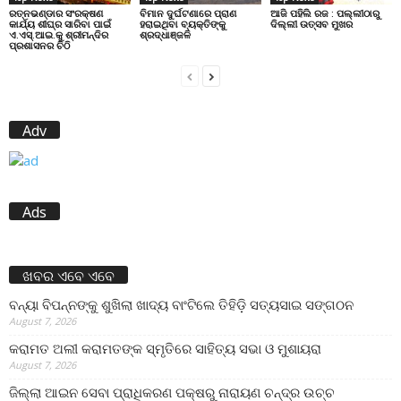
ରତ୍ନଭଣ୍ଡାର ସଂରକ୍ଷଣ
ବିମାନ ଦୁର୍ଘଟଣାରେ ପ୍ରାଣ
ଆଜି ପହିଲି ରଜ : ପଲ୍ଲୀଠାରୁ
କାର୍ଯ୍ୟ ଶୀଘ୍ର ସାରିବା ପାଇଁ
ହରାଇଥିବା ବ୍ୟକ୍ତିଙ୍କୁ
ଦିଲ୍ଲୀ ଉତ୍ସବ ମୁଖର
ଏ.ଏସ୍.ଆଇ.କୁ ଶ୍ରୀମନ୍ଦିର
ଶ୍ରଦ୍ଧାଞ୍ଜଳି
ପ୍ରଶାସନର ଚିଠି
Adv
Ads
ଖବର ଏବେ ଏବେ
ବନ୍ୟା ବିପନ୍ନଙ୍କୁ ଶୁଖିଲା ଖାଦ୍ୟ ବାଂଟିଲେ ତିହିଡି଼ ସତ୍ୟସାଇ ସଙ୍ଗଠନ
August 7, 2026
କରାମତ ଅଲୀ କରାମତଙ୍କ ସ୍ମୃତିରେ ସାହିତ୍ୟ ସଭା ଓ ମୁଶାୟରା
August 7, 2026
ଜିଲ୍ଲା ଆଇନ ସେବା ପ୍ରାଧିକରଣ ପକ୍ଷରୁ ନାରାୟଣ ଚନ୍ଦ୍ର ଉଚ୍ଚ