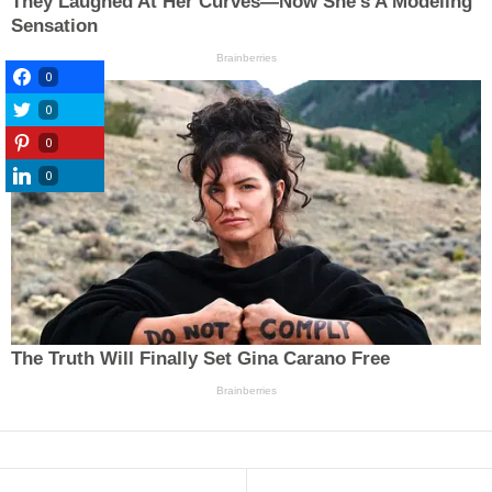
0
0
0
0