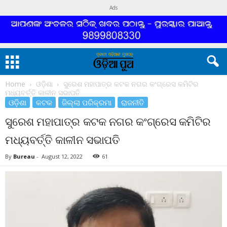
Ads
Home
ଓଡ଼ିଶା
ସୁରେଶ ମହାପାତ୍ର କଟକ ନଗର କଂଗ୍ରେସ କମିଟିର
ମଧ୍ୟବର୍ତ୍ତି କାଳୀନ ସଭାପତି
ଓଡ଼ିଶା
କଟକ
ଜିଲ୍ଲା ପରିକ୍ରମା
ରାଜନୀତି
ସୁରେଶ ମହାପାତ୍ର କଟକ ନଗର କଂଗ୍ରେସ କମିଟିର
ମଧ୍ୟବର୍ତ୍ତି କାଳୀନ ସଭାପତି
By
Bureau
-
August 12, 2022
61