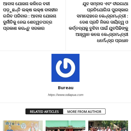
ଆବାସ ଯୋଜନା କଳିରେ ବଳୀ
ଯୁବ ସମ୍ବାଦ ଏବଂ ବୀରଗାଥା
ପଡ଼ୁଛନ୍ତି ଲକ୍ଷ ଲକ୍ଷ ବାସହୀନ
ପ୍ରତିଯୋଗିତା ପୁରସ୍କାର
ଗରିବ ପରିବାର : ଆବାସ ଯୋଜନା
ସମାରୋହରେ କେନ୍ଦ୍ରମନ୍ତ୍ରୀ :
ଦୁର୍ନୀତିକୁ ନେଇ ଶେତ୍ୱତପତ୍ର
ଦେଶ ପ୍ରତି ନିଜର ଦାୟିତ୍ୱ ଓ
ପ୍ରକାଶ କରନ୍ତୁ ସରକାର
କର୍ତ୍ତବ୍ୟକୁ ବୁଝିବା ପାଇଁ ଯୁବପିଢିଙ୍କୁ
ଆହ୍ୱାନ କଲେ କେନ୍ଦ୍ରମନ୍ତ୍ରୀ
ଧର୍ମେନ୍ଦ୍ର ପ୍ରଧାନ
Bureau
https://www.odiapua.com
RELATED ARTICLES
MORE FROM AUTHOR