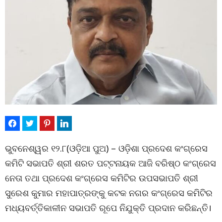
ଭୁବନେଶ୍ୱର ୧୨.୮(ଓଡ଼ିଆ ପୁଅ) – ଓଡ଼ିଶା ପ୍ରଦେଶ କଂଗ୍ରେସ
କମିଟି ସଭାପତି ଶ୍ରୀ ଶରତ ପଟ୍ଟନାୟକ ଆଜି ବରିଷ୍ଠ କଂଗ୍ରେସ
ନେତା ତଥା ପ୍ରଦେଶ କଂଗ୍ରେସ କମିଟିର ଉପସଭାପତି ଶ୍ରୀ
ସୁରେଶ କୁମାର ମହାପାତ୍ରଙ୍କୁ କଟକ ନଗର କଂଗ୍ରେସ କମିଟିର
ମଧ୍ୟବର୍ତ୍ତିକାଳୀନ ସଭାପତି ରୂପେ ନିଯୁକ୍ତି ପ୍ରଦାନ କରିଛନ୍ତି।