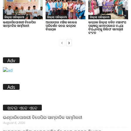
ଜିଲ୍ଲା ପରିକ୍ରମା
ଜିଲ୍ଲା ପରିକ୍ରମା
ଜିଲ୍ଲା ପରିକ୍ରମା
ଭଣ୍ଡାରିପୋଖରୀ ବିଜେପିର
ଆଗରପଡା ମହିଳା କଲେଜ
ଭଦ୍ରକ ଜିଲ୍ଲା ଦଳିତ ମହାସଂଘ
ସାମ୍ବାଦିକ ସମ୍ମିଳନୀ
ପରିଦର୍ଶନ କଲେ ଭଦ୍ରକ
ପକ୍ଷରୁ ଧାମନଗରରେ ବନ୍ୟା
ବିଧାୟକ
ବିପନ୍ନଙ୍କୁ ରିଲିଫ ସାମଗ୍ରୀ
ବଂଟନ
Adv
Ads
ଖବର ଏବେ ଏବେ
ଭଣ୍ଡାରିପୋଖରୀ ବିଜେପିର ସାମ୍ବାଦିକ ସମ୍ମିଳନୀ
August 6, 2026