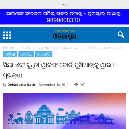
Ads
Home
ଓଡ଼ିଶା
ସିୟା ଏବଂ ସୁନ୍ନୀ ୱାକଫ ବୋର୍ଡ ମୁଖିଆଙ୍କୁ ୱାଇ+ ସୁରକ୍ଷା
ଓଡ଼ିଶା
ଜାତୀୟ
ରାଜନୀତି
ସିୟା ଏବଂ ସୁନ୍ନୀ ୱାକଫ ବୋର୍ଡ ମୁଖିଆଙ୍କୁ ୱାଇ+
ସୁରକ୍ଷା
By
Debadatta Rath
-
November 12, 2019
497