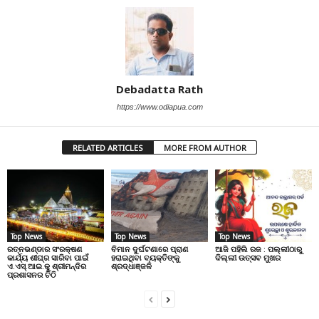
Debadatta Rath
https://www.odiapua.com
RELATED ARTICLES
MORE FROM AUTHOR
Top News
Top News
Top News
ରତ୍ନଭଣ୍ଡାର ସଂରକ୍ଷଣ
ବିମାନ ଦୁର୍ଘଟଣାରେ ପ୍ରାଣ
ଆଜି ପହିଲି ରଜ : ପଲ୍ଲୀଠାରୁ
କାର୍ଯ୍ୟ ଶୀଘ୍ର ସାରିବା ପାଇଁ
ହରାଇଥିବା ବ୍ୟକ୍ତିଙ୍କୁ
ଦିଲ୍ଲୀ ଉତ୍ସବ ମୁଖର
ଏ.ଏସ୍.ଆଇ.କୁ ଶ୍ରୀମନ୍ଦିର
ଶ୍ରଦ୍ଧାଞ୍ଜଳି
ପ୍ରଶାସନର ଚିଠି