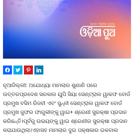
ନୂଆଦିଲ୍ଲୀ: ଅଯୋଧ୍ୟା ମାମଲାର ଶୁଣାଣି ପରେ
ଉତ୍ତରପ୍ରଦେଶ ସରକାର ୟୁପି ସିୟା ସେଣ୍ଟ୍ରାଲ ୱାକଫ ବୋର୍ଡ
ପ୍ରମୁଖ ବସିମ ରିଜବୀ ଏବଂ ସୁନ୍ନୀ ସେଣ୍ଟ୍ରାଲ ୱାକଫ ବୋର୍ଡ
ପ୍ରମୁଖ ଜୁଫର ଫାରୁକୀଙ୍କୁ ୱାଇ+ ଶ୍ରେଣୀ ସୁରକ୍ଷା ପ୍ରଦାନ
କରିଛନ୍ତି।ପୂର୍ବରୁ ଉଭୟଙ୍କୁ ୱାଇ ଶ୍ରେଣୀର ସୁରକ୍ଷା ପ୍ରଦାନ
କରାଯାଉଥିଲା।ଏହାସହ ମାମଲାର ଦୁଇ ପକ୍ଷକାର ଇକବାଲ