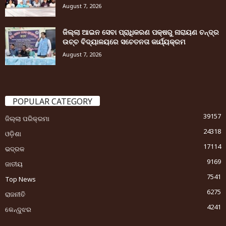
August 7, 2026
ଜିଲ୍ଲା ଆଇନ ସେବା ପ୍ରାଧିକରଣ ପକ୍ଷରୁ ନାରାୟଣ ଚନ୍ଦ୍ର
ଉଚ୍ଚ ବିଦ୍ୟାଳୟରେ ସଚେତନତା କାର୍ଯ୍ୟକ୍ରମ
August 7, 2026
POPULAR CATEGORY
39157
ଜିଲ୍ଲା ପରିକ୍ରମା
24318
ଓଡ଼ିଶା
17114
ଭଦ୍ରକ
9169
ଜାତୀୟ
7541
Top News
6275
ରାଜନୀତି
4241
କେନ୍ଦୁଝର