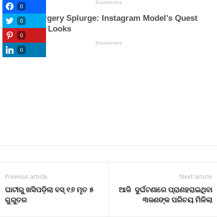
0
0
0
0
Previous article
Next article
ଘାଟୀରୁ ଖସିପଡ଼ିଲା ବସ୍ ୧୬ ମୃତ ୫
ଆଜି ଦୁର୍ଘଟଣାରେ ପ୍ରାଣହରାଇଥିବା
ଗୁରୁତର
୩ଜଣଙ୍କ ପରିଚୟ ମିଳିଲା