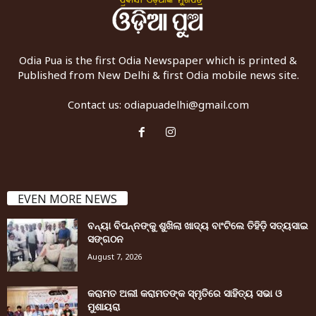
Odia Pua is the first Odia Newspaper which is printed &
Published from New Delhi & first Odia mobile news site.
Contact us:
odiapuadelhi@gmail.com
EVEN MORE NEWS
ବନ୍ୟା ବିପନ୍ନଙ୍କୁ ଶୁଖିଲା ଖାଦ୍ୟ ବାଂଟିଲେ ତିହିଡି଼ ସତ୍ୟସାଇ
ସଙ୍ଗଠନ
August 7, 2026
କରାମତ ଅଲୀ କରାମତଙ୍କ ସ୍ମୃତିରେ ସାହିତ୍ୟ ସଭା ଓ
ମୁଶାୟରା