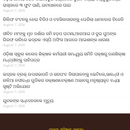
ରାସ୍ତାରେ ୩ ଫୁଟ ପାଣି, ଇଟାପାଳରେ ଘାଇ
August 7, 2026
ରିଲିଫ ବଂଟନକୁ ନେଇ ବିଡିଓ ଓ ତହସିଲଦାରଙ୍କୁ ଘେରିଲା ଧାମନଗର ବିଜେଡି
August 7, 2026
ଜୀବିତ ମା’ଙ୍କୁ ମୃତ ଦର୍ଶାଇ ଜମି ହଡ଼ପ ଘଟଣା,ଆରଆଇ ଓ ଦୁଇ ପୁଅଙ୍କ
ଗିରଫ ଦାବିରେ ଭଦ୍ରକ ଏସ୍‌ପି ଅଫିସ ଆଗରେ ଆଇଶାଙ୍କ ଧାରଣା
August 7, 2026
ଓଡ଼ିଶା ସ୍କୁଲ କଲେଜ ଶିକ୍ଷକ କର୍ମଚାରୀ ସମନ୍ୱୟ ସମିତି ପକ୍ଷରୁ ଗଣଶିକ୍ଷା
ମନ୍ତ୍ରୀଙ୍କୁ ଦାବିପତ୍ର
August 7, 2026
ଭଦ୍ରକ ବ୍ଲକ୍ ଉପସଭାପତି ଓ ସରପଂଚ ଜିଲାପାଳଙ୍କୁ ଭେଟିଲେ,ସାଳନ୍ଦୀ ଓ
ନାଳିଆ ନଦୀବନ୍ଧ ଗୁଡିକର ରକ୍ଷଣାବେକ୍ଷଣ ଅଭାବରୁ ମନୁଷ୍ୟକୃତ ବନ୍ୟା
ସୃଷ୍ଟି ଅଭିଯୋଗ
August 7, 2026
ଯୁବକଙ୍କ ସନ୍ଦେହଜନକ ମୃତ୍ୟୁ
August 7, 2026