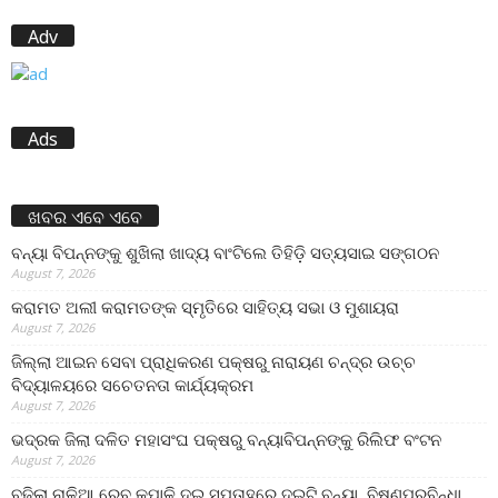
Adv
Ads
ଖବର ଏବେ ଏବେ
ବନ୍ୟା ବିପନ୍ନଙ୍କୁ ଶୁଖିଲା ଖାଦ୍ୟ ବାଂଟିଲେ ତିହିଡି଼ ସତ୍ୟସାଇ ସଙ୍ଗଠନ
August 7, 2026
କରାମତ ଅଲୀ କରାମତଙ୍କ ସ୍ମୃତିରେ ସାହିତ୍ୟ ସଭା ଓ ମୁଶାୟରା
August 7, 2026
ଜିଲ୍ଲା ଆଇନ ସେବା ପ୍ରାଧିକରଣ ପକ୍ଷରୁ ନାରାୟଣ ଚନ୍ଦ୍ର ଉଚ୍ଚ
ବିଦ୍ୟାଳୟରେ ସଚେତନତା କାର୍ଯ୍ୟକ୍ରମ
August 7, 2026
ଭଦ୍ରକ ଜିଲା ଦଳିତ ମହାସଂଘ ପକ୍ଷରୁ ବନ୍ୟାବିପନ୍ନଙ୍କୁ ରିଲିଫ ବଂଟନ
August 7, 2026
ବଢ଼ିଲା ନାଳିଆ ରେବ କପାଳି,ଦୁଇ ସପ୍ତାହରେ ଦୁଇଟି ବନ୍ୟା, ବିଷ୍ଣୁପୁରବିନ୍ଧା