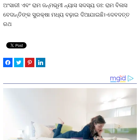
ଅଂସାରୀ ଏବଂ ରାମ ଜନ୍ମଭୂମୀ ନ୍ୟାସ ସଦସ୍ୟ ଡଃ: ରାମ ବିଳାସ
ବେଦାନ୍ତିଙ୍କ ସୁରକ୍ଷା ମଧ୍ୟ ବଢ଼ାଇ ଦିଆଯାଇଛି।-ଦେବଦତ୍ତ
ରଥ