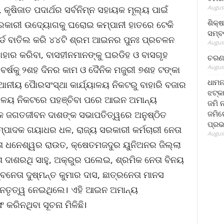
August
, କୃଷିଜାତ ପଦାର୍ଥର ସର୍ବନିମ୍ନ ସହାୟକ ମୂଲ୍ୟ ପାଇଁ
ଶିକ୍
ସରକାରୀ ଉଦ୍ୟୋଗକୁ ଘରୋଇ କମ୍ପାନୀ ହାତରେ ଟେକି
ସମ୍ବର
କୋର୍ଡ ବାତିଲ କରି ୪୪ଟି ଶ୍ରମ ଆଇନର ପୁନଃ ପ୍ରଚଳନ
August
ୟାହାର କରିବା, ବାସହୀନମାନଙ୍କୁ ଘରଡିହ ଓ ବାସଗୃହ
ଚରଣ 
August
୍ଷକୁ ୨ଶହ ଦିନର କାମ ଓ ଦୈନିକ ମଜୁରୀ ୭ଶହ ଟଙ୍କା
ଧାମନ
ାନୀୟ ପୈାରସଂସ୍ଥା କାର୍ଯ୍ୟାଳୟ ନିକଟରୁ ବାହାରି ବଜାର
ଝଟ୍‌କ
ଯ୍ୟାଳୟ ନିକଟରେ ପହଞ୍ଚିବା ପରେ ଆଇନ ଅମାନ୍ୟ
ଜମି 
ଜମିରେ
ଦକ ଜଗତଜୀବନ ଦାଶଙ୍କ ସଭାପତିତ୍ୱରେ ଅନୁଷ୍ଠିତ
ପ୍ରଭ
ମ୍ପାଦକ ଗୟାଧର ଧଳ, ରାଜ୍ୟ ସରକାରୀ କର୍ମଚାରୀ ନେତା
August
େତା ଧନେଶ୍ୱର ରାଉତ, କ୍ଷେତମଜଦୁର ୟୁନିଅନର ଜିଲ୍ଲା
ଦାଶରଥି ସାହୁ, ଅକ୍ରୁର ପଲେଇ, ଶ୍ରମିକ ନେତା ବିନୟ
ନେତା ଦୁଷ୍ମନ୍ତ କୁମାର ଦାସ, ଛାତ୍ରନେତା ମାନସ
 ନେତୃତ୍ୱ ନେଇଥିଲେ। ଏହି ଆଇନ ଅମାନ୍ୟ
ରିନଥିବା ସୂଚନା ମିଳିଛି।