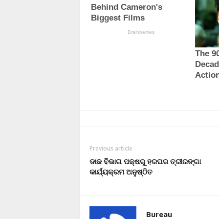
Previous article
ଡାକ ବିଭାଗ ପକ୍ଷରୁ ହରଘର ତ୍ରୀରଙ୍ଗା
କାର୍ଯ୍ୟକ୍ରମ ଅନୁଷ୍ଠିତ
Bureau