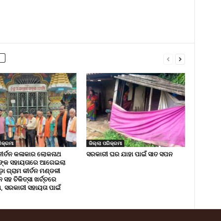
ିକ୍ରମା
ଜିଲ୍ଲା ପରିକ୍ରମା
କୀର୍ତନ କଳାକାର ଲୋକନାଥ
ସରକାରୀ ଘର ଯାହା ପାଇଁ ସାତ ସପନ
ଙ୍କ ସହାୟତାରେ ଆଗେଇଲା
ା ଗ୍ରାମ କୀର୍ତନ ମଣ୍ଡଳୀ
ସହ ଚିକିତ୍ସା ଖର୍ଚ୍ଚରେ
 ସରକାରୀ ସହାୟତା ପାଇଁ