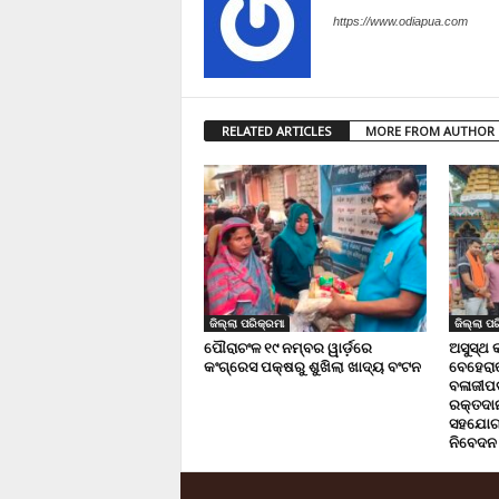
https://www.odiapua.com
RELATED ARTICLES
MORE FROM AUTHOR
ଜିଲ୍ଲା ପରିକ୍ରମା
ଜିଲ୍ଲା ପର
ପୌରାଚଂଳ ୧୯ ନମ୍ବର ୱାର୍ଡ଼ରେ
ଅସୁସ୍ଥ 
କଂଗ୍ରେସ ପକ୍ଷରୁ ଶୁଖିଲା ଖାଦ୍ୟ ବଂଟନ
ବେହେରା
ବଳାଜୀପଡ଼
ରକ୍ତଦାନ 
ସହଯୋଗ,
ନିବେଦନ