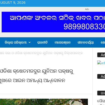
UGUST 9, 2026
Ads
ଜିଲ୍ଲା ପରିକ୍ରମା
ରାଜନୀତି
ମନୋରଞ୍ଜନ
ଜୀବନଚର୍ଯ୍ୟା
ଖେ
ୃଷକ ସଭା ଓ ଓଡିଶା କ୍ଷେତମଜଦୁର ୟୁନିଅନ ପକ୍ଷରୁ ଜିଲ୍ଲାପାଳଙ୍କ
Ad
 ଓଡିଶା କ୍ଷେତମଜଦୁର ୟୁନିଅନ ପକ୍ଷରୁ
Ad
ସମ୍ମୁଖରେ ଆଇନ ଅମାନ୍ୟ ଆନ୍ଦୋଳନ
ଖ
ପୌରା