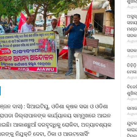
ଶୁଖି
August
ଅସୁସ
ସହାୟ
ମଣ୍ଡ
ସରକା
August
ସରକା
August
ତିହିଡ
ମେଳା
August
ବିଜେ
ଶୁଖି
August
ଞ୍ଜନ ଦାସ) : ସିଆଇଟିୟୁ, ଓଡିଶା କୃଷକ ସଭା ଓ ଓଡିଶା
ସମାଜସ
August
୍ରାପଡା ଜିଲ୍ଲାପାଳଙ୍କ କାର୍ଯ୍ୟାଳୟ ସମ୍ମୁଖରେ ଆଇନ
ଯୁବକ
ଛି। ଆକାଶଛୁଆଁ ଦରବୃଦ୍ଧିକୁ ରୋକିବା, ଅତ୍ୟାବଶ୍ୟକ
କାରା
ରଙ୍କୁ ନିଯୁକ୍ତି ଦେବା, ଠିକା ଓ ଆଉଟସୋର୍ସିଂ
ଟିମର