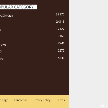
OPULAR CATEGORY
39170
ା ପରିକ୍ରମା
24318
17127
କ
9169
ୟ
7541
News
6275
ି
4241
ୁଝର
 Page
Contact us
Privacy Policy
Terms