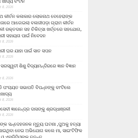
ଲା ଖାଦ୍ୟ ବଂଟନ
 8, 2026
୍ଥ କୀର୍ତନ କଳାକାର ଲୋକନାଥ ବେହେରାଙ୍କ
ତାରେ ଆଗେଇଲା ବଳାଜୀପଡ଼ା ଗ୍ରାମ କୀର୍ତନ
ଳୀ ରକ୍ତଦାନ ସହ ଚିକିତ୍ସା ଖର୍ଚ୍ଚରେ ସହଯୋଗ,
ରୀ ସହାୟତା ପାଇଁ ନିବେଦନ
 8, 2026
ରୀ ଘର ଯାହା ପାଇଁ ସାତ ସପନ
 8, 2026
ି଼ ସରସ୍ୱତୀ ଶିଶୁ ବିଦ୍ୟାମନ୍ଦିରରେ ଜ୍ଞାନ ବିଜ୍ଞାନ
 8, 2026
ଡି ପଂଚାୟତ ସଭାପତି ବିପନ୍ନଙ୍କୁ ବାଂଟିଲେ
ଲାଖାଦ୍ୟ
 8, 2026
େବୀ ଜ୍ଞାନେନ୍ଦ୍ର ଦାସଙ୍କୁ ଶ୍ରଦ୍ଧାଞ୍ଜଳୀ
 8, 2026
ଙ୍କ ସନ୍ଦେହଜନକ ମୃତ୍ୟୁ ଘଟଣା ,ପୁଅକୁ ହତ୍ୟା
ଯାଇଥିବା ନେଇ ଅଭିଯୋଗ କଲେ ମା, ସାଇଂଟିଫିକ
 ଓ ଏସଡ଼ିପିଓଙ୍କ ତଦନ୍ତ