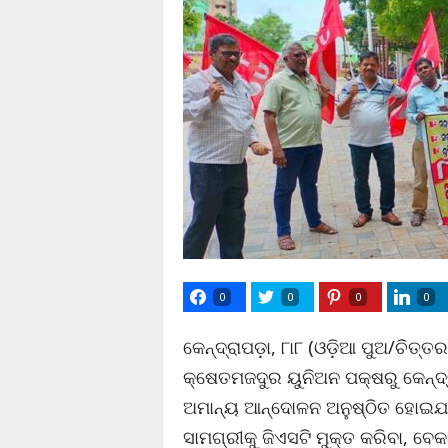
0
0
0
0
କେନ୍ଦ୍ରାପଡ଼ା, ୮ା୮ (ଓଡ଼ିଆ ପୁଅ/ଚିତ୍ତର
କ୍ଷେତମଜଦୁର ୟୁନିଅନ ପକ୍ଷରୁ କେନ୍ଦ
ଅମାନ୍ୟ ଆନ୍ଦୋଳନ ଅନୁଷ୍ଠିତ ହୋଇଯାଇ
ସାମଗ୍ରୀକୁ ଜିଏସଟି ମୁକ୍ତ କରିବା, ବେକା