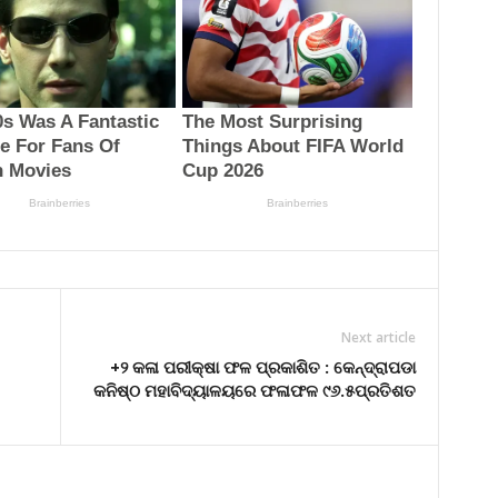
Next article
+୨ କଳା ପରୀକ୍ଷା ଫଳ ପ୍ରକାଶିତ : କେନ୍ଦ୍ରାପଡା
କନିଷ୍ଠ ମହାବିଦ୍ୟାଳୟରେ ଫଳାଫଳ ୯୬.୫ପ୍ରତିଶତ