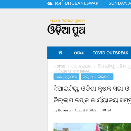
C
BHUBANESWAR
SUNDAY, A
30.4
O
d
i
a
p
u
a
ଓଡ଼ିଶା
COVID OUTBREAK
.
c
Home
କେନ୍ଦ୍ରାପଡ଼ା
ସିଆଇଟିୟୁ, ଓଡିଶା କ
o
କାର୍ଯ୍ୟାଳୟ ସମ୍ମୁଖରେ...
m
କେନ୍ଦ୍ରାପଡ଼ା
ଜିଲ୍ଲା ପରିକ୍ରମା
ସିଆଇଟିୟୁ, ଓଡିଶା କୃଷକ ସଭା ଓ
ଜିଲ୍ଲାପାଳଙ୍କ କାର୍ଯ୍ୟାଳୟ 
By
Bureau
-
August 9, 2022
84