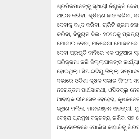
ଶ୍ରମିକମାନଙ୍କୁ ସ୍ଥାୟୀ ନିଯୁକ୍ତି ଦେବା
ଆଇନ କରିବା, କୃଷିଋଣ ଛାଡ କରିବା, 
ଦେବାକୁ ବନ୍ଦ କରିବା, ଚାରିଟି ଶ୍ରମ 
କରିବା, ବିଦ୍ୟୁତ ବିଲ- ୨୦୨୦କୁ ପ୍ରତ୍
ଯୋଗାଇ ଦେବା, ମନରେଗା ଯୋଜନାରେ ବର
ଦେବା ପ୍ରଭୃତି ଦାବିରେ ଏକ ପଟୁଆର ସ୍ଥ
ପରିକ୍ରମା କରି ଜିଲ୍ଲାପାଳଙ୍କ କାର୍
ହୋଇଥିଲା। ସିଆଇଟିୟୁ ଜିଲ୍ଲା ସମ୍ପା
ସଭାରେ ଓଡିଶା କୃଷକ ସଭାର ଜିଲ୍ଲା ସ
ନରୋତ୍ତମ ପାର୍ଥସାରଥୀ, ଓସିଡବ୍ଲୁ ନ
ଆବାହକ ଭୀମସେନ ବେହେରା, କୃଷକନେତା 
ଭୂଷଣ ମଲିକ, ମାନଭଞ୍ଜନ ଷଡଙ୍ଗୀ, ଯୁବ
ବେହୁରା ପ୍ରମୁଖ ବକ୍ତବ୍ୟ ରଖିବା ସହ
ଆନ୍ଦୋଳନରେ ପୋଲିସ କାହାରିକୁ ଗିରଫ କ