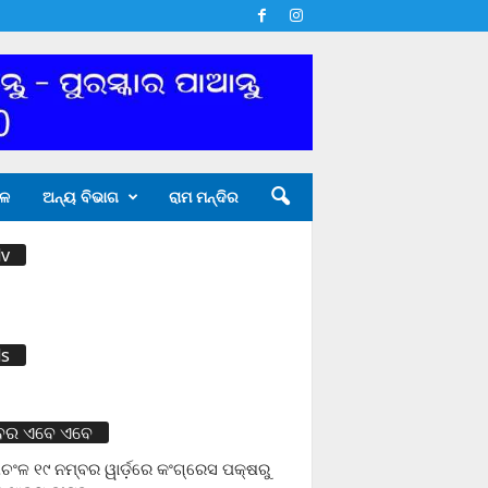
ଳ
ଅନ୍ୟ ବିଭାଗ
ରାମ ମନ୍ଦିର
v
s
ବର ଏବେ ଏବେ
ଚଂଳ ୧୯ ନମ୍ବର ୱାର୍ଡ଼ରେ କଂଗ୍ରେସ ପକ୍ଷରୁ