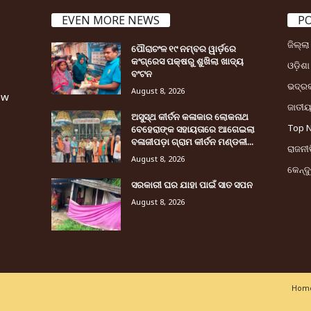
EVEN MORE NEWS
P
ଜିଲ୍ଲ
ପୌରାଚଂଳ ୧୯ ନମ୍ବର ୱାର୍ଡ଼ରେ
କଂଗ୍ରେସ ପକ୍ଷରୁ ଶୁଖିଲା ଖାଦ୍ୟ
ଓଡ଼ିଶା
ବଂଟନ
ଭଦ୍ର
August 8, 2026
ew
ଜାତୀ
ଅସୁସ୍ଥ କୀର୍ତନ କଳାକାର ଲୋକନାଥ
Top 
ବେହେରାଙ୍କ ସହାୟତାରେ ଆଗେଇଲା
ବଳାଜୀପଡ଼ା ଗ୍ରାମ କୀର୍ତନ ମଣ୍ଡଳୀ...
ରାଜନୀତ
August 8, 2026
କେନ୍ଦ
ସରକାରୀ ଘର ଯାହା ପାଇଁ ସାତ ସପନ
August 8, 2026
Home