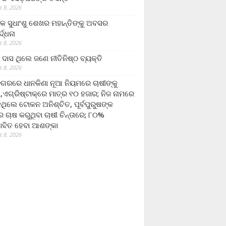
 8, 2026
ଷକ ସୁଧାଂଶୁ ଶେଖର ମହାନ୍ତିଙ୍କୁ ଅବସର
୍ଦ୍ଧନା
 8, 2026
ଦାସ ଥିଲେ ଜଣେ ନୀତିନିଷ୍ଠ ବ୍ୟକ୍ତି
 8, 2026
ଗରରେ ଧାନକିଣା ନୂଆ ନିୟମରେ ଚାଷୀଙ୍କୁ
ା,ଏଗ୍ରିଷ୍ଟାକ୍‌ରେ ମାତ୍ର ୧୦ ହଜାର; ନିଜ ନାମରେ
ନଥିଲେ ଟୋକନ ଅନିଶ୍ଚିତ, ପୂର୍ବପୁରୁଷଙ୍କ
 ଚାଷ କରୁଥିବା ଚାଷୀ ଚିନ୍ତାରେ; ୮୦%
ାବିତ ହେବା ଆଶଙ୍କା
 8, 2026