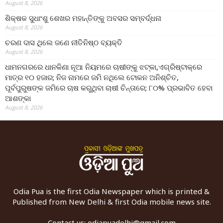
August 8, 2026
ଶିକ୍ଷକ ସୁଧାଂଶୁ ଶେଖର ମହାନ୍ତିଙ୍କୁ ଅବସର ସମ୍ବର୍ଦ୍ଧନା
August 8, 2026
ଚରଣ ଦାସ ଥିଲେ ଜଣେ ନୀତିନିଷ୍ଠ ବ୍ୟକ୍ତି
August 8, 2026
ଧାମନଗରରେ ଧାନକିଣା ନୂଆ ନିୟମରେ ଚାଷୀଙ୍କୁ ଝଟ୍‌କା,ଏଗ୍ରିଷ୍ଟାକ୍‌ରେ
ମାତ୍ର ୧୦ ହଜାର; ନିଜ ନାମରେ ଜମି ନଥିଲେ ଟୋକନ ଅନିଶ୍ଚିତ,
ପୂର୍ବପୁରୁଷଙ୍କ ଜମିରେ ଚାଷ କରୁଥିବା ଚାଷୀ ଚିନ୍ତାରେ; ୮୦% ପ୍ରଭାବିତ ହେବା
ଆଶଙ୍କା
August 8, 2026
Odia Pua is the first Odia Newspaper which is printed &
Published from New Delhi & first Odia mobile news site.
Contact us:
odiapuadelhi@gmail.com