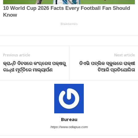
Previous article
Next article
କ୍ରାନ୍ତି ଦିବସରେ କଂଗ୍ରେସ ପକ୍ଷରୁ
ଡିଏଭି ପବ୍ଲିକ ସ୍କୁଲରେ ରାକ୍ଷୀ
ଗାନ୍ଧୀ ମୂର୍ତ୍ତିରେ ମାଲ୍ୟାର୍ପଣ
ତିଆରି ପ୍ରତିଯୋଗିତା
Bureau
https://www.odiapua.com