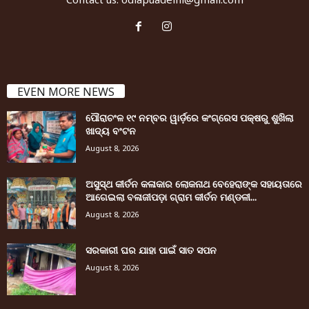
EVEN MORE NEWS
ପୌରାଚଂଳ ୧୯ ନମ୍ବର ୱାର୍ଡ଼ରେ କଂଗ୍ରେସ ପକ୍ଷରୁ ଶୁଖିଲା
ଖାଦ୍ୟ ବଂଟନ
August 8, 2026
ଅସୁସ୍ଥ କୀର୍ତନ କଳାକାର ଲୋକନାଥ ବେହେରାଙ୍କ ସହାୟତାରେ
ଆଗେଇଲା ବଳାଜୀପଡ଼ା ଗ୍ରାମ କୀର୍ତନ ମଣ୍ଡଳୀ...
August 8, 2026
ସରକାରୀ ଘର ଯାହା ପାଇଁ ସାତ ସପନ
August 8, 2026