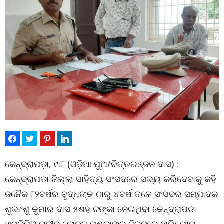
କେନ୍ଦ୍ରାପଡ଼ା, ୯ା୮ (ଓଡ଼ିଆ ପୁଅ/ଚିତ୍ତରଞ୍ଜନ ଦାସ) :
କେନ୍ଦ୍ରାପଡା ଜିଲ୍ଲା ସାହିତ୍ୟ ସଂସଦରେ ସଭ୍ୟ କରିଦେବାକୁ କହି
ଜନୈକ ୮୨ବର୍ଷର ବୃଦ୍ଧଙ୍କ ଠାରୁ ୪ବର୍ଷ ତଳେ ସଂସଦର ସମ୍ପାଦକ
ଶୁଭାଂଶୁ କୁମାର ଦାସ ୫ଶହ ଟଙ୍କା ନେଇଥିବା କେନ୍ଦ୍ରାପଡା