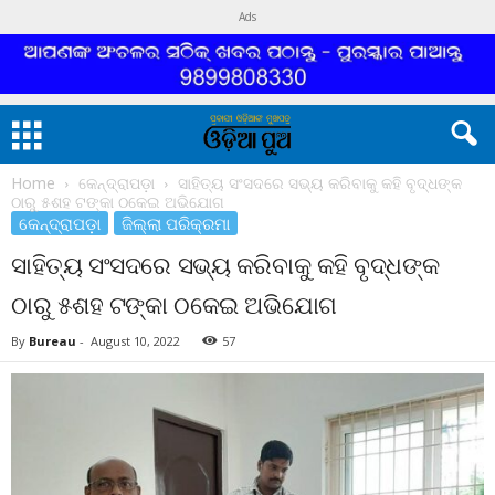
Ads
Home
କେନ୍ଦ୍ରାପଡ଼ା
ସାହିତ୍ୟ ସଂସଦରେ ସଭ୍ୟ କରିବାକୁ କହି ବୃଦ୍ଧଙ୍କ
ଠାରୁ ୫ଶହ ଟଙ୍କା ଠକେଇ ଅଭିଯୋଗ
କେନ୍ଦ୍ରାପଡ଼ା
ଜିଲ୍ଲା ପରିକ୍ରମା
ସାହିତ୍ୟ ସଂସଦରେ ସଭ୍ୟ କରିବାକୁ କହି ବୃଦ୍ଧଙ୍କ
ଠାରୁ ୫ଶହ ଟଙ୍କା ଠକେଇ ଅଭିଯୋଗ
By
Bureau
-
August 10, 2022
57