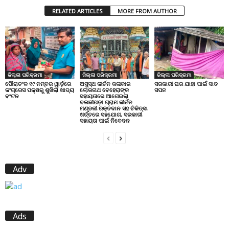
RELATED ARTICLES
MORE FROM AUTHOR
ଜିଲ୍ଲା ପରିକ୍ରମା
ଜିଲ୍ଲା ପରିକ୍ରମା
ଜିଲ୍ଲା ପରିକ୍ରମା
ପୌରାଚଂଳ ୧୯ ନମ୍ବର ୱାର୍ଡ଼ରେ
ଅସୁସ୍ଥ କୀର୍ତନ କଳାକାର
ସରକାରୀ ଘର ଯାହା ପାଇଁ ସାତ
କଂଗ୍ରେସ ପକ୍ଷରୁ ଶୁଖିଲା ଖାଦ୍ୟ
ଲୋକନାଥ ବେହେରାଙ୍କ
ସପନ
ବଂଟନ
ସହାୟତାରେ ଆଗେଇଲା
ବଳାଜୀପଡ଼ା ଗ୍ରାମ କୀର୍ତନ
ମଣ୍ଡଳୀ ରକ୍ତଦାନ ସହ ଚିକିତ୍ସା
ଖର୍ଚ୍ଚରେ ସହଯୋଗ, ସରକାରୀ
ସହାୟତା ପାଇଁ ନିବେଦନ
Adv
Ads