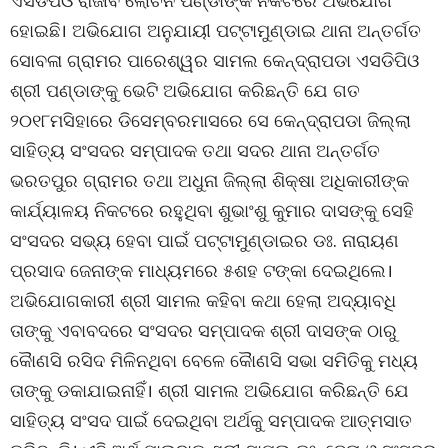
ଏସଡିପିଓ ରାଜୀବ ଲୋଚନ ପଣ୍ଡାଙ୍କ ନିକଟରେ ଅଭିଯୋଗ
ହୋଇଛି। ଅଭିଯୋଗ ଅନୁଯାୟୀ ପଟ୍ଟାମୁଣ୍ଡାଇ ଥାନା ଅନ୍ତର୍ଗତ
ସୋବଳା ଗ୍ରାମର ପାରେଶ୍ୱର ସାମଲ କେନ୍ଦ୍ରାପଡା ଏସଡିପିଓ
ଶ୍ରୀ ପଣ୍ଡାଙ୍କୁ ଭେଟି ଅଭିଯୋଗ କରିଛନ୍ତି ଯେ ଗତ
୨୦୧୮ମସିହାରେ ଡିସେମ୍ବରମାସରେ ସେ କେନ୍ଦ୍ରାପଡା ଜିଲ୍ଲା
ସାହିତ୍ୟ ସଂସଦର ସମ୍ପାଦକ ତଥା ସଦର ଥାନା ଅନ୍ତର୍ଗତ
ଭରତପୁର ଗ୍ରାମର ତଥା ଅଧୁନା ଜିଲ୍ଲା ଶିକ୍ଷା ଅଧିକାରୀଙ୍କ
କାର୍ଯ୍ୟାଳୟ ନିକଟରେ ରହୁଥିବା ଶୁଭାଂଶୁ କୁମାର ଦାସଙ୍କୁ ସେହି
ସଂସଦର ସଭ୍ୟ ହେବା ପାଇଁ ପଟ୍ଟାମୁଣ୍ଡାଇର ଡଃ. ନାରାୟଣ
ପ୍ରସାଦ ଜେନାଙ୍କ ମାଧ୍ୟମରେ ୫ଶହ ଟଙ୍କା ଦେଇଥିଲେ।
ଅଭିଯୋଗକାରୀ ଶ୍ରୀ ସାମଲ କହିବା କଥା ହେଲା ଅଦ୍ୟାବଧି
ତାଙ୍କୁ ଏବାବଦରେ ସଂସଦର ସମ୍ପାଦକ ଶ୍ରୀ ଦାସଙ୍କ ଠାରୁ
କୈାଣସି ରସିଦ ମିଳିନଥିବା ବେଳେ କୈାଣସି ସଭା ସମିତିକୁ ମଧ୍ୟ
ତାଙ୍କୁ ଡକାଯାଇନାହିଁ। ଶ୍ରୀ ସାମଲ ଅଭିଯୋଗ କରିଛନ୍ତି ଯେ
ସାହିତ୍ୟ ସଂସଦ ପାଇଁ ଦେଇଥିବା ଅର୍ଥକୁ ସମ୍ପାଦକ ଆତ୍ମସାତ