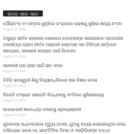
ଖବର ଏବେ ଏବେ
ପୌରାଚଂଳ ୧୯ ନମ୍ବର ୱାର୍ଡ଼ରେ କଂଗ୍ରେସ ପକ୍ଷରୁ ଶୁଖିଲା ଖାଦ୍ୟ ବଂଟନ
August 8, 2026
ଅସୁସ୍ଥ କୀର୍ତନ କଳାକାର ଲୋକନାଥ ବେହେରାଙ୍କ ସହାୟତାରେ ଆଗେଇଲା
ବଳାଜୀପଡ଼ା ଗ୍ରାମ କୀର୍ତନ ମଣ୍ଡଳୀ ରକ୍ତଦାନ ସହ ଚିକିତ୍ସା ଖର୍ଚ୍ଚରେ
ସହଯୋଗ, ସରକାରୀ ସହାୟତା ପାଇଁ ନିବେଦନ
August 8, 2026
ସରକାରୀ ଘର ଯାହା ପାଇଁ ସାତ ସପନ
August 8, 2026
ତିହିଡି଼ ସରସ୍ୱତୀ ଶିଶୁ ବିଦ୍ୟାମନ୍ଦିରରେ ଜ୍ଞାନ ବିଜ୍ଞାନ ମେଳା
August 8, 2026
ବିଜେଡି ପଂଚାୟତ ସଭାପତି ବିପନ୍ନଙ୍କୁ ବାଂଟିଲେ ଶୁଖିଲାଖାଦ୍ୟ
August 8, 2026
ସମାଜସେବୀ ଜ୍ଞାନେନ୍ଦ୍ର ଦାସଙ୍କୁ ଶ୍ରଦ୍ଧାଞ୍ଜଳୀ
August 8, 2026
ଯୁବକଙ୍କ ସନ୍ଦେହଜନକ ମୃତ୍ୟୁ ଘଟଣା ,ପୁଅକୁ ହତ୍ୟା କାରାଯାଇଥିବା ନେଇ
ଅଭିଯୋଗ କଲେ ମା, ସାଇଂଟିଫିକ ଟିମର ଓ ଏସଡ଼ିପିଓଙ୍କ ତଦନ୍ତ