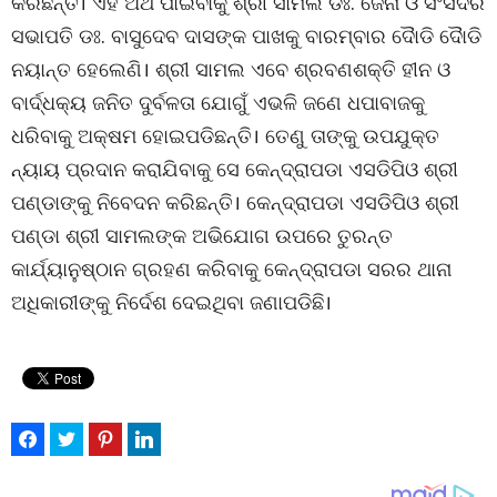
କରିଛନ୍ତି। ଏହି ଅର୍ଥ ପାଇବାକୁ ଶ୍ରୀ ସାମଲ ଡଃ. ଜେନା ଓ ସଂସଦର
ସଭାପତି ଡଃ. ବାସୁଦେବ ଦାସଙ୍କ ପାଖକୁ ବାରମ୍ବାର ଦୈାଡି ଦୈାଡି
ନୟାନ୍ତ ହେଲେଣି। ଶ୍ରୀ ସାମଲ ଏବେ ଶ୍ରବଣଶକ୍ତି ହୀନ ଓ
ବାର୍ଦ୍ଧକ୍ୟ ଜନିତ ଦୁର୍ବଳତା ଯୋଗୁଁ ଏଭଳି ଜଣେ ଧପାବାଜକୁ
ଧରିବାକୁ ଅକ୍ଷମ ହୋଇପଡିଛନ୍ତି। ତେଣୁ ତାଙ୍କୁ ଉପଯୁକ୍ତ
ନ୍ୟାୟ ପ୍ରଦାନ କରାଯିବାକୁ ସେ କେନ୍ଦ୍ରାପଡା ଏସଡିପିଓ ଶ୍ରୀ
ପଣ୍ଡାଙ୍କୁ ନିବେଦନ କରିଛନ୍ତି। କେନ୍ଦ୍ରାପଡା ଏସଡିପିଓ ଶ୍ରୀ
ପଣ୍ଡା ଶ୍ରୀ ସାମଲଙ୍କ ଅଭିଯୋଗ ଉପରେ ତୁରନ୍ତ
କାର୍ଯ୍ୟାନୁଷ୍ଠାନ ଗ୍ରହଣ କରିବାକୁ କେନ୍ଦ୍ରାପଡା ସରର ଥାନା
ଅଧିକାରୀଙ୍କୁ ନିର୍ଦେଶ ଦେଇଥିବା ଜଣାପଡିଛି।