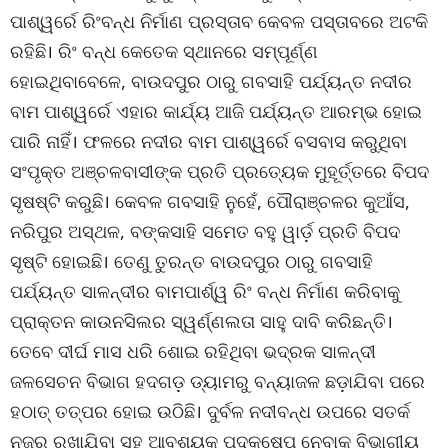
ପାଶ୍ୱର୍ରେ ରିଂବନ୍ଧ ନିର୍ମାଣ ପ୍ରସ୍ତାବ କେବଳ ପସ୍ତାବରେ ଅଟକି
ରହିଛି। ରିଂ ବନ୍ଧ କେତେକ ସ୍ଥାନରେ ସମ୍ପୂର୍ଣ୍ଣ
ହୋଇଥିବାବେଳେ, ବାଉଦପୁର ଠାରୁ ଗବସାହି ପର୍ଯ୍ୟନ୍ତ ନଦୀର
ବାମ ପାଶ୍ୱର୍ରେ ଏହାର କାର୍ଯ୍ୟ ଆଜି ପର୍ଯ୍ୟନ୍ତ ଆରମ୍ଭ ହୋଇ
ପାରି ନାହିଁ। ଫଳରେ ନଦୀର ବାମ ପାଶ୍ୱର୍ରେ ବସବାସ କରୁଥିବା
ସଂପୃକ୍ତ ଅଞ୍ଚଳବାସୀଙ୍କ ପ୍ରତି ପ୍ରତ୍ୟେକ ମୁହୂର୍ତ୍ତରେ ବିପଦ
ସୃଷଷ୍ଟି କରୁଛି। କେବଳ ଗବସାହି ନୁହେଁ, ପୌରାଞ୍ଚଳର କୁଆଁସ,
ନରିପୁର ଅସ୍ଥଳ, ବଙ୍କସାହି ସମେତ ବହୁ ୱାର୍ଡ଼ ପ୍ରତି ବିପଦ
ସୃଷ୍ଟି ହୋଇଛି। ତେଣୁ ତୁରନ୍ତ ବାଉଦପୁର ଠାରୁ ଗବସାହି
ପର୍ଯ୍ୟନ୍ତ ସାଳନ୍ଦୀର ବାମପାର୍ଶ୍ୱ ରିଂ ବନ୍ଧ ନିର୍ମାଣ କରିବାକୁ
ପ୍ରାକ୍ତନ କାଉନସିଲର ସ୍ୱର୍ଣ୍ଣଲତା ସାହୁ ଦାବି କରିଛନ୍ତି।
ତେବେ ଦୀର୍ଘ ମାସ ଧରି ଶୋଇ ରହିଥିବା ଭଦ୍ରକ ସାଳନ୍ଦୀ
ଜଳସେଚନ ବିଭାଗ ହଦଗଡ଼ ଡ୍ୟାମରୁ ବନ୍ୟାଜଳ ଛଡ଼ାଯିବା ପରେ
ହଠାତ୍ ତତ୍ପର ହୋଇ ଉଠିଛି। ଦୁର୍ବଳ ନଦୀବନ୍ଧ ଉପରେ ସତର୍କ
ନଜର ରଖାଯିବା ସହ ଆବଶ୍ୟକ ପଦକ୍ଷେପ ନେବାକୁ ବିଭାଗୀୟ