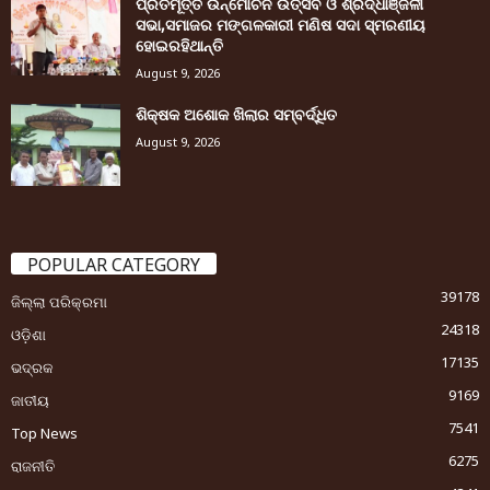
ପ୍ରତିମୂର୍ତ୍ତି ଉନ୍ମୋଚନ ଉତ୍ସବ ଓ ଶ୍ରଦ୍ଧାଞ୍ଜଳୀ
ସଭା,ସମାଜର ମଙ୍ଗଳକାରୀ ମଣିଷ ସଦା ସ୍ମରଣୀୟ
ହୋଇରହିଥାନ୍ତି
August 9, 2026
ଶିକ୍ଷକ ଅଶୋକ ଖିଲାର ସମ୍ବର୍ଦ୍ଧିତ
August 9, 2026
POPULAR CATEGORY
39178
ଜିଲ୍ଲା ପରିକ୍ରମା
24318
ଓଡ଼ିଶା
17135
ଭଦ୍ରକ
9169
ଜାତୀୟ
7541
Top News
6275
ରାଜନୀତି