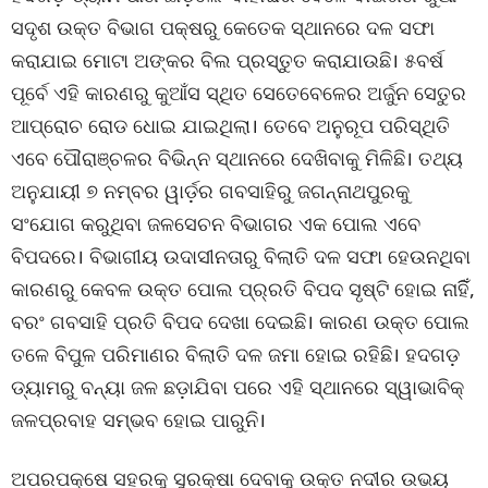
ସଦୃଶ ଉକ୍ତ ବିଭାଗ ପକ୍ଷରୁ କେତେକ ସ୍ଥାନରେ ଦଳ ସଫା
କରାଯାଇ ମୋଟା ଅଙ୍କର ବିଲ ପ୍ରସ୍ତୁତ କରାଯାଉଛି। ୫ବର୍ଷ
ପୂର୍ବେ ଏହି କାରଣରୁ କୁଆଁସ ସ୍ଥିତ ସେତେବେଳେର ଅର୍ଜୁନ ସେତୁର
ଆପ୍ରୋଚ ରୋଡ ଧୋଇ ଯାଇଥିଲା। ତେବେ ଅନୁରୂପ ପରିସ୍ଥିତି
ଏବେ ପୌରାଞ୍ଚଳର ବିଭିନ୍ନ ସ୍ଥାନରେ ଦେଖିବାକୁ ମିଳିଛି। ତଥ୍ୟ
ଅନୁଯାୟୀ ୭ ନମ୍ବର ୱାର୍ଡ଼ର ଗବସାହିରୁ ଜଗନ୍ନାଥପୁରକୁ
ସଂଯୋଗ କରୁଥିବା ଜଳସେଚନ ବିଭାଗର ଏକ ପୋଲ ଏବେ
ବିପଦରେ। ବିଭାଗୀୟ ଉଦାସୀନତାରୁ ବିଲାତି ଦଳ ସଫା ହେଉନଥିବା
କାରଣରୁ କେବଳ ଉକ୍ତ ପୋଲ ପ୍ର୍ରତି ବିପଦ ସୃଷ୍ଟି ହୋଇ ନାହିିଁ,
ବରଂ ଗବସାହି ପ୍ରତି ବିପଦ ଦେଖା ଦେଇଛି। କାରଣ ଉକ୍ତ ପୋଲ
ତଳେ ବିପୁଳ ପରିମାଣର ବିଲାତି ଦଳ ଜମା ହୋଇ ରହିଛି। ହଦଗଡ଼
ଡ୍ୟାମରୁ ବନ୍ୟା ଜଳ ଛଡ଼ାଯିବା ପରେ ଏହି ସ୍ଥାନରେ ସ୍ୱାଭାବିକ୍
ଜଳପ୍ରବାହ ସମ୍ଭବ ହୋଇ ପାରୁନି।
ଅପରପକ୍ଷେ ସହରକୁ ସୁରକ୍ଷା ଦେବାକୁ ଉକ୍ତ ନଦୀର ଉଭୟ