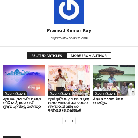
Pramod Kumar Ray
https://www.odiapua.com
RELATED ARTICLES
MORE FROM AUTHOR
ଜିଲ୍ଲା ପରିକ୍ରମା
ଜିଲ୍ଲା ପରିକ୍ରମା
ଜିଲ୍ଲା ପରିକ୍ରମା
ପ୍ରତିମୂର୍ତ୍ତି ଉନ୍ମୋଚନ ଉତ୍ସବ
ଶିକ୍ଷକ ଅଶୋକ ଖିଲାର
ଶ୍ରୀ ଜଗନ୍ନାଥ ଦର୍ଶନ ପ୍ରଚାର
ଓ ଶ୍ରଦ୍ଧାଞ୍ଜଳୀ ସଭା,ସମାଜର
ସମ୍ବର୍ଦ୍ଧିତ
ସମିତି କାର୍ଯ୍ୟାଳୟ ପାଇଁ
ମଙ୍ଗଳକାରୀ ମଣିଷ ସଦା
ମୁଖ୍ୟମନ୍ତ୍ରୀଙ୍କୁ ଦାବୀପତ୍ର
ସ୍ମରଣୀୟ ହୋଇରହିଥାନ୍ତି