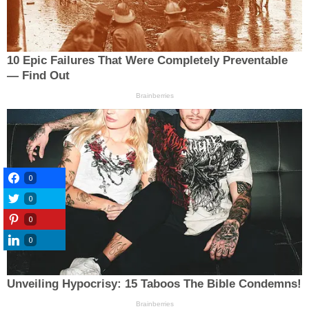
0
0
0
0