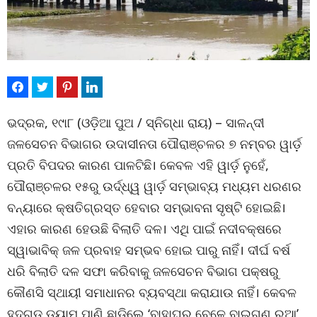
ଭଦ୍ରକ, ୧୯ା୮ (ଓଡ଼ିଆ ପୁଅ / ସ୍ନିଗ୍ଧା ରାୟ) – ସାଳନ୍ଦୀ
ଜଳସେଚନ ବିଭାଗର ଉଦାସୀନତା ପୌରାଞ୍ଚଳର ୭ ନମ୍ବର ୱାର୍ଡ଼
ପ୍ରତି ବିପଦର କାରଣ ପାଳଟିଛି। କେବଳ ଏହି ୱାର୍ଡ଼ ନୁହେଁ,
ପୌରାଞ୍ଚଳର ୧୫ରୁ ଉର୍ଦ୍ଧ୍ୱ ୱାର୍ଡ଼ ସମ୍ଭାବ୍ୟ ମଧ୍ୟମ ଧରଣର
ବନ୍ୟାରେ କ୍ଷତିଗ୍ରସ୍ତ ହେବାର ସମ୍ଭାବନା ସୃଷ୍ଟି ହୋଇଛି।
ଏହାର କାରଣ ହେଉଛି ବିଲାତି ଦଳ। ଏଥି ପାଇଁ ନଦୀବକ୍ଷରେ
ସ୍ୱାଭାବିକ୍ ଜଳ ପ୍ରବାହ ସମ୍ଭବ ହୋଇ ପାରୁ ନାହିଁ। ଦୀର୍ଘ ବର୍ଷ
ଧରି ବିଲାତି ଦଳ ସଫା କରିବାକୁ ଜଳସେଚନ ବିଭାଗ ପକ୍ଷରୁ
କୌଣସି ସ୍ଥାୟୀ ସମାଧାନର ବ୍ୟବସ୍ଥା କରାଯାଉ ନାହିଁ। କେବଳ
ହଦଗଡ଼ ଡ୍ୟାମ ପାଣି ଛାଡ଼ିଲେ ‘ବାହାଘର ବେଳେ ବାଇଗଣ ରୁଆ’