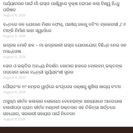
ପର୍ଯ୍ୟାବରଣ ପାଇଁ ଗାଁ ରାସ୍ତା ପାର୍ଶ୍ୱରେ ବୃକ୍ଷ ରୋପଣ କଲା ବିଶ୍ୱ ହିନ୍ଦୁ
ପରିଷଦ
August 9, 2026
ବନ୍ତରେ ଜଳ ଯୋଗାଣ ମିଶନ ଫେଲ୍‌, ପାନୀୟ ଜଳରୁ ବଚିଂତ ବ୍ଲକବାସୀ ,୮୬
ଟାଙ୍କି ନିର୍ମାଣ କାହା ସ୍ୱାର୍ଥରେ
August 9, 2026
ଭଦ୍ରକ ମୋଚି ଛକ – ମା ଭଦ୍ରକାଳୀ ରାସ୍ତା ଯୋଗାଯୋଗ ବିଛିନ୍ନ ନେଇ ଜନ
ଅସନ୍ତୋଷ
August 9, 2026
ସେବା ଓ ଭକ୍ତିର ଅନନ୍ୟ ନିଦର୍ଶନ: କୋଠାର ଛକରେ ବୋଲବମ୍ ଭକ୍ତଙ୍କ
ପଦସେବା କଲେ ମନ୍ତ୍ରୀ ସୂର୍ଯ୍ୟବଂଶୀ ସୂରଜ
August 9, 2026
ପୌରାଚଂଳ ୧୯ ନମ୍ବର ୱାର୍ଡ଼ରେ କଂଗ୍ରେସ ପକ୍ଷରୁ ଶୁଖିଲା ଖାଦ୍ୟ ବଂଟନ
August 8, 2026
ଅସୁସ୍ଥ କୀର୍ତନ କଳାକାର ଲୋକନାଥ ବେହେରାଙ୍କ ସହାୟତାରେ ଆଗେଇଲା
ବଳାଜୀପଡ଼ା ଗ୍ରାମ କୀର୍ତନ ମଣ୍ଡଳୀ ରକ୍ତଦାନ ସହ ଚିକିତ୍ସା ଖର୍ଚ୍ଚରେ
ସହଯୋଗ, ସରକାରୀ ସହାୟତା ପାଇଁ ନିବେଦନ
August 8, 2026