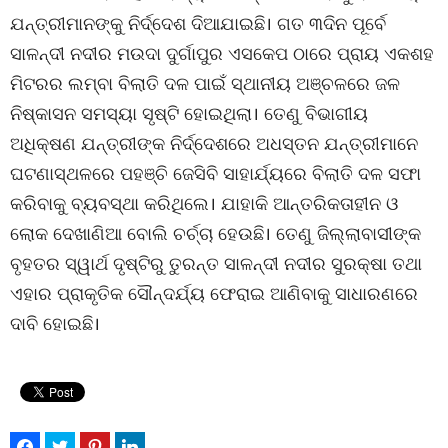
ଯନ୍ତ୍ରୀମାନଙ୍କୁ ନିର୍ଦ୍ଦେଶ ଦିଆଯାଇଛି। ଗତ ୩ଦିନ ପୂର୍ବେ
ସାଳନ୍ଦୀ ନଦୀର ମଉଦା ଦୁର୍ଗାପୁର ଏସକେପ ଠାରେ ପ୍ରାୟ ଏକଶହ
ମିଟରର ଲମ୍ବା ବିଲାତି ଦଳ ପାଇଁ ସ୍ଥାନୀୟ ଅଞ୍ଚଳରେ ଜଳ
ନିଷ୍କାସନ ସମସ୍ୟା ସୃଷ୍ଟି ହୋଇଥିଲା। ତେଣୁ ବିଭାଗୀୟ
ଅଧିକ୍ଷଣ ଯନ୍ତ୍ରୀଙ୍କ ନିର୍ଦ୍ଦେଶରେ ଅଧସ୍ତନ ଯନ୍ତ୍ରୀମାନେ
ଘଟଣାସ୍ଥଳରେ ପହଞ୍ଚି ଜେସିବି ସାହାର୍ଯ୍ୟରେ ବିଲାତି ଦଳ ସଫା
କରିବାକୁ ବ୍ୟବସ୍ଥା କରିଥିଲେ। ଯାହାକି ଆନ୍ତରିକତାହୀନ ଓ
ଲୋକ ଦେଖାଣିଆ ବୋଲି ଚର୍ଚ୍ଚା ହେଉଛି। ତେଣୁ ଜିଲ୍ଲାବାସୀଙ୍କ
ବୃହତର ସ୍ୱାର୍ଥ ଦୃଷ୍ଟିରୁ ତୁରନ୍ତ ସାଳନ୍ଦୀ ନଦୀର ସୁରକ୍ଷା ତଥା
ଏହାର ପ୍ରାକୃତିକ ସୌନ୍ଦର୍ଯ୍ୟ ଫେରାଇ ଆଣିବାକୁ ସାଧାରଣରେ
ଦାବି ହୋଇଛି।