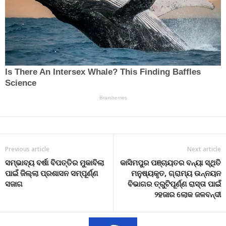
Previous article
Next article
ସମ୍ଭାବ୍ୟ ବର୍ଷା ବିପତ୍ତିର ମୁକାବିଲା
କାସିମପୁର ପଞ୍ଚାୟତର ବନ୍ୟା ସ୍ଥିତି
ପାଇଁ ଜିଲ୍ଲା ପ୍ରଶାସନ ସମ୍ପୂର୍ଣ୍ଣ
ମନୁଷ୍ୟକୃତ, ଗ୍ରାମ୍ୟ ଉନ୍ନୟନ
ସଜାଗ
ବିଭାଗର ତ୍ରୁଟିପୂର୍ଣ୍ଣ ରାସ୍ତା ପାଇଁ
୨ହଜାର ଲୋକ ଜଳବନ୍ଦୀ