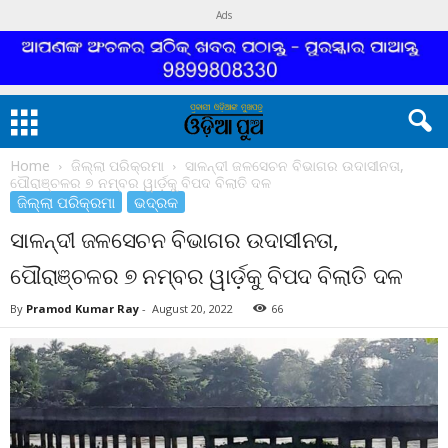
Ads
Home
ଜିଲ୍ଲା ପରିକ୍ରମା
ସାଳନ୍ଦୀ ଜଳସେଚନ ବିଭାଗର ଉଦାସୀନତା,
ପୌରାଞ୍ଚଳର ୭ ନମ୍ବର ୱାର୍ଡ଼କୁ ବିପଦ ବିଲାତି ଦଳ
ଜିଲ୍ଲା ପରିକ୍ରମା
ଭଦ୍ରକ
ସାଳନ୍ଦୀ ଜଳସେଚନ ବିଭାଗର ଉଦାସୀନତା,
ପୌରାଞ୍ଚଳର ୭ ନମ୍ବର ୱାର୍ଡ଼କୁ ବିପଦ ବିଲାତି ଦଳ
By
Pramod Kumar Ray
-
August 20, 2022
66