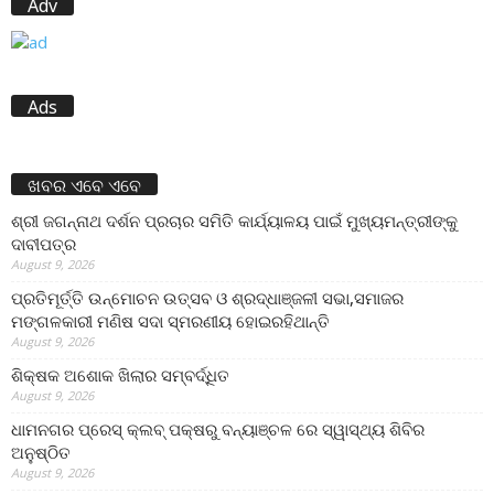
Adv
Ads
ଖବର ଏବେ ଏବେ
ଶ୍ରୀ ଜଗନ୍ନାଥ ଦର୍ଶନ ପ୍ରଚାର ସମିତି କାର୍ଯ୍ୟାଳୟ ପାଇଁ ମୁଖ୍ୟମନ୍ତ୍ରୀଙ୍କୁ
ଦାବୀପତ୍ର
August 9, 2026
ପ୍ରତିମୂର୍ତ୍ତି ଉନ୍ମୋଚନ ଉତ୍ସବ ଓ ଶ୍ରଦ୍ଧାଞ୍ଜଳୀ ସଭା,ସମାଜର
ମଙ୍ଗଳକାରୀ ମଣିଷ ସଦା ସ୍ମରଣୀୟ ହୋଇରହିଥାନ୍ତି
August 9, 2026
ଶିକ୍ଷକ ଅଶୋକ ଖିଲାର ସମ୍ବର୍ଦ୍ଧିତ
August 9, 2026
ଧାମନଗର ପ୍ରେସ୍ କ୍ଲବ୍ ପକ୍ଷରୁ ବନ୍ୟାଞ୍ଚଳ ରେ ସ୍ୱାସ୍ଥ୍ୟ ଶିବିର
ଅନୁଷ୍ଠିତ
August 9, 2026