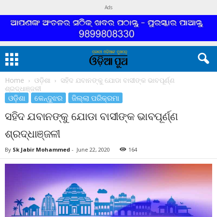
Ads
Home
ଓଡ଼ିଶା
ସହିଦ ଯବାନଙ୍କୁ ଯୋଡା ବାସୀଙ୍କ ଭାବପୂର୍ଣ୍ଣ
ଶ୍ରଦ୍ଧାଞ୍ଜଳୀ
ଓଡ଼ିଶା
କେନ୍ଦୁଝର
ଜିଲ୍ଲା ପରିକ୍ରମା
ସହିଦ ଯବାନଙ୍କୁ ଯୋଡା ବାସୀଙ୍କ ଭାବପୂର୍ଣ୍ଣ
ଶ୍ରଦ୍ଧାଞ୍ଜଳୀ
By
Sk Jabir Mohammed
-
June 22, 2020
164