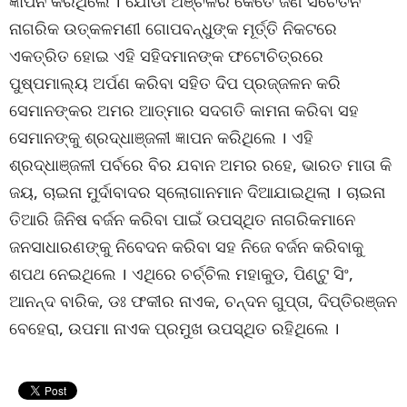
ଜ୍ଞାପନ କରିଥିଲେ । ଯୋଡା ଅଞ୍ଚଳର କେତେ ଜଣ ସଚେତନ
ନାଗରିକ ଉତ୍କଳମଣୀ ଗୋପବନ୍ଧୁଙ୍କ ମୂର୍ତ୍ତି ନିକଟରେ
ଏକତ୍ରିତ ହୋଇ ଏହି ସହିଦମାନଙ୍କ ଫଟୋଚିତ୍ରରେ
ପୁଷ୍ପମାଲ୍ୟ ଅର୍ପଣ କରିବା ସହିତ ଦିପ ପ୍ରଜ୍ଜଳନ କରି
ସେମାନଙ୍କର ଅମର ଆତ୍ମାର ସଦଗତି କାମନା କରିବା ସହ
ସେମାନଙ୍କୁ ଶ୍ରଦ୍ଧାଞ୍ଜଳୀ ଜ୍ଞାପନ କରିଥିଲେ । ଏହି
ଶ୍ରଦ୍ଧାଞ୍ଜଳୀ ପର୍ବରେ ବିର ଯବାନ ଅମର ରହେ, ଭାରତ ମାତା କି
ଜୟ, ଚାଇନା ମୁର୍ଦାବାଦର ସ୍ଲୋଗାନମାନ ଦିଆଯାଇଥିଲା । ଚାଇନା
ତିଆରି ଜିନିଷ ବର୍ଜନ କରିବା ପାଇଁ ଉପସ୍ଥିତ ନାଗରିକମାନେ
ଜନସାଧାରଣଙ୍କୁ ନିବେଦନ କରିବା ସହ ନିଜେ ବର୍ଜନ କରିବାକୁ
ଶପଥ ନେଇଥିଲେ । ଏଥିରେ ଚର୍ଚ୍ଚିଲ ମହାକୁଡ, ପିଣ୍ଟୁ ସିଂ,
ଆନନ୍ଦ ବାରିକ, ଡଃ ଫକୀର ନାଏକ, ଚନ୍ଦନ ଗୁପ୍ତା, ଦିପ୍ତିରଞ୍ଜନ
ବେହେରା, ଉପମା ନାଏକ ପ୍ରମୁଖ ଉପସ୍ଥିତ ରହିଥିଲେ ।