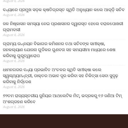
August 6, 2026
ବନ୍ୟାରେ ପ୍ରମୁଖ ସଡ଼କ କ୍ଷତିଗ୍ରସ୍ତ ସ୍ଥିତି ଅନୁଧ୍ୟାନ କଲେ ଆର୍‌ଡ଼ି ସଚିବ
August 6, 2026
ଜଳ ନିଷ୍କାସନ ସମସ୍ୟା ନେଇ ପ୍ରଶାସନର ଦ୍ୱାରସ୍ତ ହେଲେ ବରାଳପୋଖରୀ
ଗ୍ରାମବାସୀ
August 6, 2026
ଗ୍ରାମ୍ୟ ଉନ୍ନୟନ ବିଭାଗର କମିଶନର ତଥା ସଚିବଙ୍କ ସମୀକ୍ଷା,
ଜନକଲ୍ୟାଣ ଯୋଜନା ଗୁଡିକର ଗୁଣବତା ସହ ସମୟସୀମା ମଧ୍ୟରେ ଶେଷ
କରିବାକୁ ଗୁରୁତ୍ୱାରୋପ
August 6, 2026
ଧାମନଗରର ବନ୍ୟା ପ୍ରଭାବିତ ଅଂଚଳର ସ୍ଥିତି ସମୀକ୍ଷା କଲେ
ସ୍ୱାସ୍ଥ୍ୟମନ୍ତ୍ରୀ, ଡାକ୍ତର ଅଭାବ ଦୂର କରିବା ସହ ଚିକିତ୍ସା ସେବା ସୁଦୃଢ଼
କରିବାକୁ ନିର୍ଦ୍ଦେଶ
August 6, 2026
୭୨ତମ ରାଜ୍ୟସ୍ତରୀୟ ଜୁନିୟର ଆଥଲେଟିକ ମିଟ୍‌, ଭଦ୍ରକରୁ ୧୬ ଜଣିଆ ଟିମ୍
ଅଂଶଗ୍ରହଣ କରିବେ
August 6, 2026