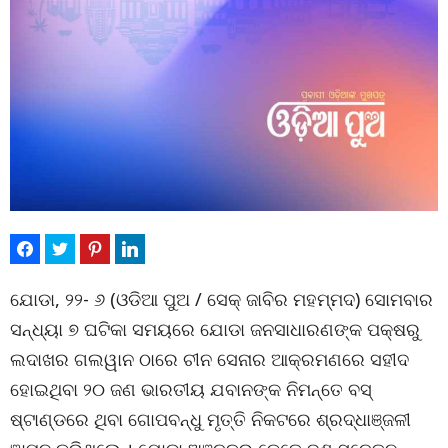
ଯୋଡା, ୨୨- ୬ (ଓଡିଆ ପୁଅ / ସେକ୍ ଜାବିର ମହମ୍ମଦ) ସୋମବାର
ସନ୍ଧ୍ୟା ୭ ଘଟିକା ସମୟରେ ଯୋଡା ଜନସାଧାରଣଙ୍କ ପକ୍ଷରୁ
ଲଦାଖର ଗଲୱାନ ଠାରେ ଚୀନ ସେନାର ଆକ୍ରମଣରେ ସହୀଦ
ହୋଇଥିବା ୨୦ ଜଣ ଭାରତୀୟ ଯବାନଙ୍କ ନିମନ୍ତେ ବସ୍
ଷ୍ଟାଣ୍ଡରେ ଥିବା ଗୋପବନ୍ଧୁ ମୃତ୍ତି ନିକଟରେ ଶ୍ରଦ୍ଧାଞ୍ଜଳୀ