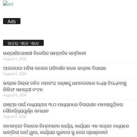
Ads
ଖବର ଏବେ ଏବେ
ଭଣ୍ଡାରିପୋଖରୀ ବିଜେପିର ସାମ୍ବାଦିକ ସମ୍ମିଳନୀ
August 6, 2026
ଆଗରପଡା ମହିଳା କଲେଜ ପରିଦର୍ଶନ କଲେ ଭଦ୍ରକ ବିଧାୟକ
August 6, 2026
ଭଦ୍ରକ ଜିଲ୍ଲା ଦଳିତ ମହାସଂଘ ପକ୍ଷରୁ ଧାମନଗରରେ ବନ୍ୟା ବିପନ୍ନଙ୍କୁ
ରିଲିଫ ସାମଗ୍ରୀ ବଂଟନ
August 6, 2026
ରାଷ୍ଟ୍ର ପାଇଁ ମଧ୍ୟସ୍ଥତା ୩.୦ ମାଧ୍ୟମରେ ବିଚାରାଧୀନ ମାମଲାଗୁଡ଼ିକର
ସୌହାର୍ଦ୍ଦ୍ୟପୂର୍ଣ୍ଣ ସମାଧାନ
August 6, 2026
ଜଳସମ୍ପଦ ବିଭାଗର ନିମ୍ନମାନର କାର୍ଯ୍ୟ, କାର୍ଯ୍ୟର ଏକ ସପ୍ତାହ ମଧ୍ୟରେ
ଭାଙ୍ଗିଲା ଗାର୍ଡ ୱାଲ, କାର୍ଯ୍ୟର ଗୁଣବତା କୁ ନେଇ ପ୍ରଶ୍ନବାଚୀ