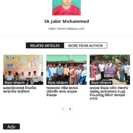
Sk Jabir Mohammed
https://www.odiapua.com
RELATED ARTICLES
MORE FROM AUTHOR
ଜିଲ୍ଲା ପରିକ୍ରମା
ଜିଲ୍ଲା ପରିକ୍ରମା
ଜିଲ୍ଲା ପରିକ୍ରମା
ଭଣ୍ଡାରିପୋଖରୀ ବିଜେପିର
ଆଗରପଡା ମହିଳା କଲେଜ
ଭଦ୍ରକ ଜିଲ୍ଲା ଦଳିତ ମହାସଂଘ
ସାମ୍ବାଦିକ ସମ୍ମିଳନୀ
ପରିଦର୍ଶନ କଲେ ଭଦ୍ରକ
ପକ୍ଷରୁ ଧାମନଗରରେ ବନ୍ୟା
ବିଧାୟକ
ବିପନ୍ନଙ୍କୁ ରିଲିଫ ସାମଗ୍ରୀ
ବଂଟନ
Adv