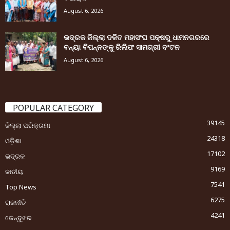
August 6, 2026
ଭଦ୍ରକ ଜିଲ୍ଲା ଦଳିତ ମହାସଂଘ ପକ୍ଷରୁ ଧାମନଗରରେ
ବନ୍ୟା ବିପନ୍ନଙ୍କୁ ରିଲିଫ ସାମଗ୍ରୀ ବଂଟନ
August 6, 2026
POPULAR CATEGORY
39145
ଜିଲ୍ଲା ପରିକ୍ରମା
24318
ଓଡ଼ିଶା
17102
ଭଦ୍ରକ
9169
ଜାତୀୟ
7541
Top News
6275
ରାଜନୀତି
4241
କେନ୍ଦୁଝର