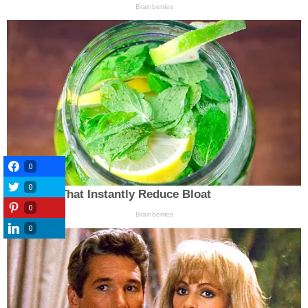
0
0
0
0