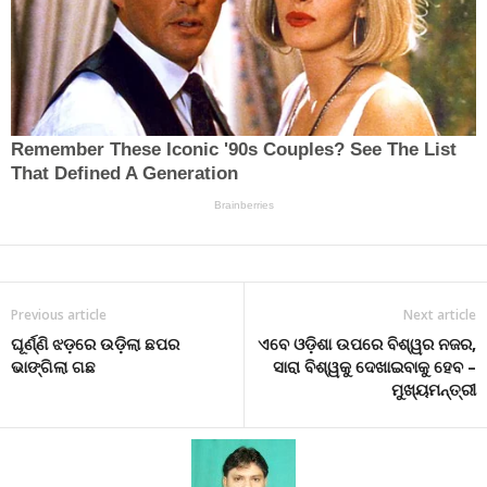
Previous article
Next article
ଘୂର୍ଣ୍ଣି ଝଡ଼ରେ ଉଡ଼ିଲା ଛପର
ଏବେ ଓଡ଼ିଶା ଉପରେ ବିଶ୍ୱର ନଜର,
ଭାଙ୍ଗିଲା ଗଛ
ସାରା ବିଶ୍ୱକୁ ଦେଖାଇବାକୁ ହେବ –
ମୁଖ୍ୟମନ୍ତ୍ରୀ