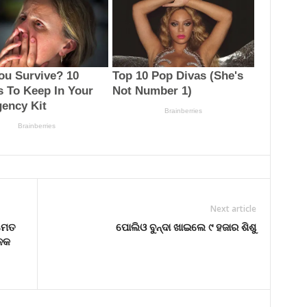
Next article
ସମେତ
ପୋଲିଓ ବୁନ୍ଦା ଖାଇଲେ ୯ ହଜାର ଶିଶୁ
ନକ