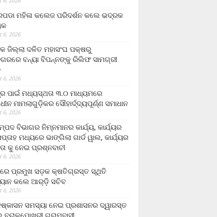
 6, 2026
ଡା ମହିଳା କଲେଜ ପରିଦର୍ଶନ କଲେ ଭଦ୍ରକ
ୟକ
 6, 2026
କ ଜିଲ୍ଲା ଦଳିତ ମହାସଂଘ ପକ୍ଷରୁ
ଗରରେ ବନ୍ୟା ବିପନ୍ନଙ୍କୁ ରିଲିଫ ସାମଗ୍ରୀ
ନ
 6, 2026
ଟ୍ର ପାଇଁ ମଧ୍ୟସ୍ଥତା ୩.୦ ମାଧ୍ୟମରେ
ାଧୀନ ମାମଲାଗୁଡ଼ିକର ସୌହାର୍ଦ୍ଦ୍ୟପୂର୍ଣ୍ଣ ସମାଧାନ
 6, 2026
୍ପଦ ବିଭାଗର ନିମ୍ନମାନର କାର୍ଯ୍ୟ, କାର୍ଯ୍ୟର
୍ତାହ ମଧ୍ୟରେ ଭାଙ୍ଗିଲା ଗାର୍ଡ ୱାଲ, କାର୍ଯ୍ୟର
ତା କୁ ନେଇ ପ୍ରଶ୍ନବାଚୀ
 6, 2026
ାରେ ପ୍ରମୁଖ ସଡ଼କ କ୍ଷତିଗ୍ରସ୍ତ ସ୍ଥିତି
୍ୟାନ କଲେ ଆର୍‌ଡ଼ି ସଚିବ
 6, 2026
ିଷ୍କାସନ ସମସ୍ୟା ନେଇ ପ୍ରଶାସନର ଦ୍ୱାରସ୍ତ
 ବରାଳପୋଖରୀ ଗ୍ରାମବାସୀ