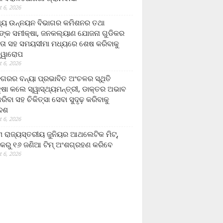
 6, 2026
ମ୍ୟ ଉନ୍ନୟନ ବିଭାଗର କମିଶନର ତଥା
ଙ୍କ ସମୀକ୍ଷା, ଜନକଲ୍ୟାଣ ଯୋଜନା ଗୁଡିକର
ତା ସହ ସମୟସୀମା ମଧ୍ୟରେ ଶେଷ କରିବାକୁ
ତ୍ୱାରୋପ
 6, 2026
ଗରର ବନ୍ୟା ପ୍ରଭାବିତ ଅଂଚଳର ସ୍ଥିତି
୍ଷା କଲେ ସ୍ୱାସ୍ଥ୍ୟମନ୍ତ୍ରୀ, ଡାକ୍ତର ଅଭାବ
ରିବା ସହ ଚିକିତ୍ସା ସେବା ସୁଦୃଢ଼ କରିବାକୁ
ଦେଶ
 6, 2026
 ରାଜ୍ୟସ୍ତରୀୟ ଜୁନିୟର ଆଥଲେଟିକ ମିଟ୍‌,
କରୁ ୧୬ ଜଣିଆ ଟିମ୍ ଅଂଶଗ୍ରହଣ କରିବେ
 6, 2026