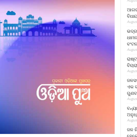
August
ଆଗରପ
ବିଧା
August
ଭଦ୍ର
ଧାମନ
ବଂଟ
August
ରାଷ୍
ବିଚାର
August
ଜଳସମ
ଏକ ସପ
ଗୁଣବ
August
ବନ୍ୟ
ଅନୁଧ
August
ଜଳ ନ
ହେଲେ