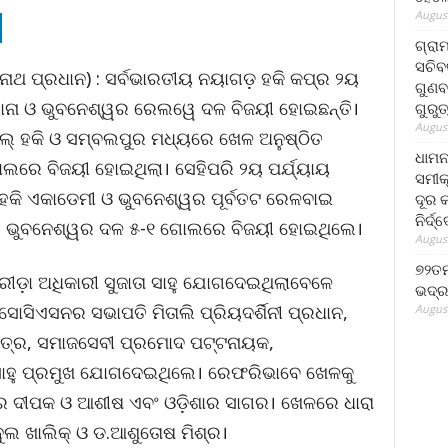
August
ଗ୍ରା
ସଚିବ
ନାଥ ପ୍ରଧାନ) : ସର୍ବଭାରତୀୟ ନୟାଗଡ଼ ହକି କପ୍‌ର ୨ୟ
ଗୁଣବ
ୟାନା ଓ ଭୁବନେଶ୍ୱର ରେଲୱେ ଦଳ ବିଜୟୀ ହୋଇଛନ୍ତି।
ଗୁରୁ
August
ଲ୍ ହକି ଓ ସମ୍ବଲପୁର ମଧ୍ୟରେ ଖେଳ ଅନୁଷ୍ଠିତ
ଧାମନ
ଲରେ ବିଜୟୀ ହୋଇଥିଲା। ସେହିପରି ୨ୟ ପର୍ଯ୍ୟାୟ
ସମୀକ
ହକି ଏକାଡେମୀ ଓ ଭୁବନେଶ୍ୱର ପୂର୍ବତଟ ରେଳବାଇ
ଦୂର କ
ନିର୍ଦ୍
ରେ ଭୁବନେଶ୍ୱର ଦଳ ୫-୧ ଗୋଲରେ ବିଜୟୀ ହୋଇଥିଲେ।
August
୭୨ତମ
୍ରୀଡ଼ା ଅଧିକାରୀ ସୁଜାତା ସାହୁ ଯୋଗଦେଇଥିଲାବେଳେ
ଭଦ୍ର
ସିଏସନର ସଭାପତି ମିତାଲି ପ୍ରିୟଦର୍ଶିନୀ ପ୍ରଧାନ,
August
ତ୍ର, ସମାଜସେବୀ ପ୍ରମୋଦ ପଟ୍ଟନାୟକ,
ର ସାହୁ ପ୍ରମୁଖ ଯୋଗଦେଇଥିଲେ। ରେଫରିଭାବେ ଖେଳକୁ
ର ଦୀପକ ଓ ଆଶୀଷ ଏବଂ ଓଡ଼ିଶାର ସାଗର। ଖେଳରେ ଧାରା
ଲ ଖାଲିକ୍ ଓ ଡ.ଆଶୁତୋଷ ମିଶ୍ର।