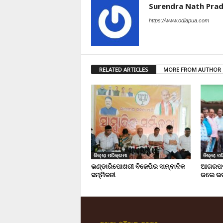
Surendra Nath Pra
https://www.odiapua.com
RELATED ARTICLES
MORE FROM AUTHOR
ଜିଲ୍ଲା ପରିକ୍ରମା
ଜିଲ୍ଲା ପର
ଭଣ୍ଡାରିପୋଖରୀ ବିଜେପିର ସାମ୍ବାଦିକ
ଆଗରପଡା
ସମ୍ମିଳନୀ
କଲେ ଭଦ