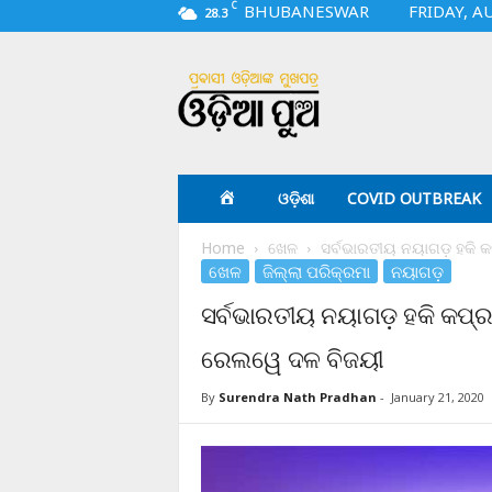
C
BHUBANESWAR
FRIDAY, A
28.3
O
d
i
a
p
u
a
ଓଡ଼ିଶା
COVID OUTBREAK
.
c
Home
ଖେଳ
ସର୍ବଭାରତୀୟ ନୟାଗଡ଼ ହକି କପ
o
ଖେଳ
ଜିଲ୍ଲା ପରିକ୍ରମା
ନୟାଗଡ଼
m
ସର୍ବଭାରତୀୟ ନୟାଗଡ଼ ହକି କପ୍‌ର
ରେଲୱେ ଦଳ ବିଜୟୀ
By
Surendra Nath Pradhan
-
January 21, 2020