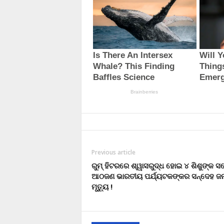
Previous article
ରୁମ୍ ହିଟରରେ ଶ୍ୱାସରୁଦ୍ଧ ହୋଇ ୪ ଶିଶୁଙ୍କ 
ଆଠଜଣ ଭାରତୀୟ ପର୍ଯ୍ୟଟକଙ୍କର ସନ୍ଦେହ ଜ
ମୃତ୍ୟୁ !