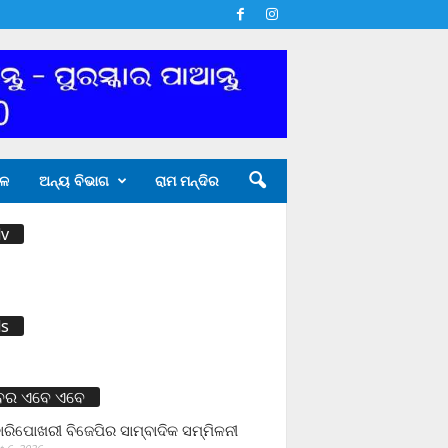
ଳ
ଅନ୍ୟ ବିଭାଗ
ରାମ ମନ୍ଦିର
v
s
ବର ଏବେ ଏବେ
ାରିପୋଖରୀ ବିଜେପିର ସାମ୍ବାଦିକ ସମ୍ମିଳନୀ