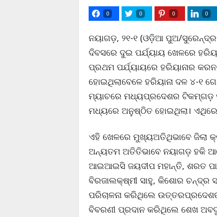
0
0
0
0
ନୟାଗଡ଼, ୨୧-୧ (ଓଡ଼ିଆ ପୁଅ/ସୁରେନ୍ଦ୍ର
ଦିବସରେ ଦୁଇ ପର୍ଯ୍ୟାୟ ଖେଳରେ ହରି
ପ୍ରଥମ ପର୍ଯ୍ୟାୟରେ ହରିୟାନାର କରନ
ହୋଇଥିଲାବେଳେ ହରିୟାନା ଦଳ ୪-୧ ଗୋ
ମ୍ୟାଚରେ ମଧ୍ୟପ୍ରଦେଶର ଟିକମ୍‌ଗଡ଼ 
ମଧ୍ୟରେ ଅନୁଷ୍ଠିତ ହୋଇଥିଲା। ଏଥି
ଏହି ଖେଳରେ ମୁଖ୍ୟଅତିଥିଭାବେ ଜିଲା କ
ଅନ୍ୟତମ ଅତିତିଭାବେ ନୟାଗଡ଼ ହକି ଆସୋ
ଆଇଆଇସି ଜୟଦୀପ ମହାନ୍ତି, ଶରତ ପା
ବିରଜାଲକ୍ଷ୍ମୀ ସାହୁ, କିଶୋର ଚନ୍ଦ୍
ପରିଚାଳନା କରିଥିଲେ ଉତ୍ତରପ୍ରଦେଶ
ବିବରଣୀ ପ୍ରଦାନ କରିଥିଲେ ଶେଖ ଅବଦୁ