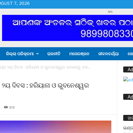
UGUST 7, 2026
Ads
ଜିଲ୍ଲା ପରିକ୍ରମା
ରାଜନୀତି
ମନୋରଞ୍ଜନ
ଜୀବନଚର୍ଯ୍ୟା
ଖେ
୍‌ର ୨ୟ ଦିବସ : ହରିୟାନା ଓ ଭୁବନେଶ୍ୱର ରେଲୱେ ଦଳ...
Ad
 ୨ୟ ଦିବସ : ହରିୟାନା ଓ ଭୁବନେଶ୍ୱର
Ad
313
ଖ
ଭଣ୍ଡ