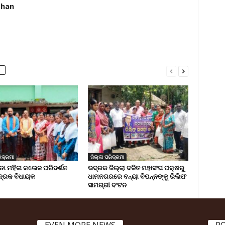
dhan
ିକ୍ରମା
ଜିଲ୍ଲା ପରିକ୍ରମା
 ମହିଳା କଲେଜ ପରିଦର୍ଶନ
ଭଦ୍ରକ ଜିଲ୍ଲା ଦଳିତ ମହାସଂଘ ପକ୍ଷରୁ
୍ରକ ବିଧାୟକ
ଧାମନଗରରେ ବନ୍ୟା ବିପନ୍ନଙ୍କୁ ରିଲିଫ
ସାମଗ୍ରୀ ବଂଟନ
EVEN MORE NEWS
P