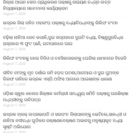
ଜିଲ୍ଲା ଆଇନ ସେବା ପ୍ରାଧିକରଣ ପକ୍ଷରୁ ନାରାୟଣ ଚନ୍ଦ୍ର ଉଚ୍ଚ
ବିଦ୍ୟାଳୟରେ ସଚେତନତା କାର୍ଯ୍ୟକ୍ରମ
August 7, 2026
ଭଦ୍ରକ ଜିଲା ଦଳିତ ମହାସଂଘ ପକ୍ଷରୁ ବନ୍ୟାବିପନ୍ନଙ୍କୁ ରିଲିଫ ବଂଟନ
August 7, 2026
ବଢ଼ିଲା ନାଳିଆ ରେବ କପାଳି,ଦୁଇ ସପ୍ତାହରେ ଦୁଇଟି ବନ୍ୟା, ବିଷ୍ଣୁପୁରବିନ୍ଧା
ରାସ୍ତାରେ ୩ ଫୁଟ ପାଣି, ଇଟାପାଳରେ ଘାଇ
August 7, 2026
ରିଲିଫ ବଂଟନକୁ ନେଇ ବିଡିଓ ଓ ତହସିଲଦାରଙ୍କୁ ଘେରିଲା ଧାମନଗର ବିଜେଡି
August 7, 2026
ଜୀବିତ ମା’ଙ୍କୁ ମୃତ ଦର୍ଶାଇ ଜମି ହଡ଼ପ ଘଟଣା,ଆରଆଇ ଓ ଦୁଇ ପୁଅଙ୍କ
ଗିରଫ ଦାବିରେ ଭଦ୍ରକ ଏସ୍‌ପି ଅଫିସ ଆଗରେ ଆଇଶାଙ୍କ ଧାରଣା
August 7, 2026
ଓଡ଼ିଶା ସ୍କୁଲ କଲେଜ ଶିକ୍ଷକ କର୍ମଚାରୀ ସମନ୍ୱୟ ସମିତି ପକ୍ଷରୁ ଗଣଶିକ୍ଷା
ମନ୍ତ୍ରୀଙ୍କୁ ଦାବିପତ୍ର
August 7, 2026
ଭଦ୍ରକ ବ୍ଲକ୍ ଉପସଭାପତି ଓ ସରପଂଚ ଜିଲାପାଳଙ୍କୁ ଭେଟିଲେ,ସାଳନ୍ଦୀ ଓ
ନାଳିଆ ନଦୀବନ୍ଧ ଗୁଡିକର ରକ୍ଷଣାବେକ୍ଷଣ ଅଭାବରୁ ମନୁଷ୍ୟକୃତ ବନ୍ୟା
ସୃଷ୍ଟି ଅଭିଯୋଗ
August 7, 2026