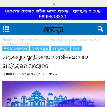
Ads
Home
ଜିଲ୍ଲା ପରିକ୍ରମା
ସମ୍ବଲପୁର ଶୁଣ୍ଢି ସମାଜର ବାର୍ଷିକ ଭେଟଘାଟ
କାର୍ଯ୍ୟକ୍ରମ ଆୟୋଜନ
ଜିଲ୍ଲା ପରିକ୍ରମା
ସମ୍ବଲପୁର
ସମ୍ୱଲପୁର
ସହର
ସମ୍ବଲପୁର ଶୁଣ୍ଢି ସମାଜର ବାର୍ଷିକ ଭେଟଘାଟ
କାର୍ଯ୍ୟକ୍ରମ ଆୟୋଜନ
By
Bureau
-
December 25, 2019
272