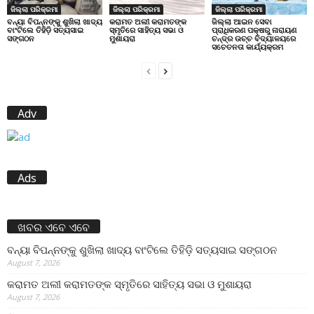
ଜିଲ୍ଲା ପରିକ୍ରମା
ଜିଲ୍ଲା ପରିକ୍ରମା
ଜିଲ୍ଲା ପରିକ୍ରମା
ବନ୍ୟା ବିପନ୍ନଙ୍କୁ ଶୁଖିଲା ଖାଦ୍ୟ
କରାମତ ଅଲୀ କରାମତଙ୍କ
ଜିଲ୍ଲା ଆଇନ ସେବା
ବାଂଟିଲେ ତିହିଡି଼ ସତ୍ୟସାଇ
ସ୍ମୃତିରେ ସାହିତ୍ୟ ସଭା ଓ
ପ୍ରାଧିକରଣ ପକ୍ଷରୁ ନାରାୟଣ
ସଙ୍ଗଠନ
ମୁଶାୟରା
ଚନ୍ଦ୍ର ଉଚ୍ଚ ବିଦ୍ୟାଳୟରେ
ସଚେତନତା କାର୍ଯ୍ୟକ୍ରମ
Adv
Ads
ଖବର ଏବେ ଏବେ
ବନ୍ୟା ବିପନ୍ନଙ୍କୁ ଶୁଖିଲା ଖାଦ୍ୟ ବାଂଟିଲେ ତିହିଡି଼ ସତ୍ୟସାଇ ସଙ୍ଗଠନ
August 7, 2026
କରାମତ ଅଲୀ କରାମତଙ୍କ ସ୍ମୃତିରେ ସାହିତ୍ୟ ସଭା ଓ ମୁଶାୟରା
August 7, 2026