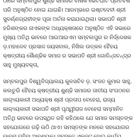
ଠାରେ ସମ୍ବଲପୁର ଶୁଣ୍ଢି ସମାଜର ବାର୍ଷିକ ଭେଟଘାଟ ପ୍ରତିବର୍ଷ
ପରି ଅନୁଷ୍ଠିତ ହୋଇ ଯାଇଛି। ଆରମ୍ଭରେ ଇଷ୍ଟଦେବୀ ଶ୍ରୀ
ସୁବର୍ଣ୍ଣଗ୍ରାହୀଙ୍କ ପୂଜା ଅର୍ଚନା କରାଯାଇଥିଲା। ସଭାପତି ଶ୍ରୀ
ହରିଶଙ୍କର ନାଏକଙ୍କ ଅଧ୍ୟକ୍ଷତାରେ ଅନୁଷ୍ଠିତ ଏହି ସଭାରେ
ମୁଖ୍ୟ ଅତିଥି ଭାବରେ ଆଇଆଇଏମ ସମ୍ବଲପୁର ର ନିର୍ଦ୍ଦେଶକ
ଡ଼.ମହାଦେବ ପ୍ରସାଦ ଜୟସବାଲ, ନିଖିଲ ଉତ୍କଳ ହୈହୟ
କ୍ଷତ୍ରୀୟ ଶୈାଣ୍ଢିକ ସମାଜ ର ସଭାପତି ଶ୍ରୀ ଗୋବିନ୍ଦଚନ୍ଦ୍ର
ସାହୁ ମୁଖ୍ୟବକ୍ତା,
ସମ୍ବଲପୁର ବିଶ୍ୱବିଦ୍ୟାଲୟ କୁଳସଚିବ ଡ଼. ସଂଜତ କୁମାର ସାହୁ,
କଲଚୁରି ହୈହୟ କ୍ଷତ୍ରୀୟ ଶୁଣ୍ଢି ସମାଜର ଜାତୀୟ ସଂଗଠନର
କାର‌୍ୟ୍ୟକାରୀ ଅଧ୍ୟକ୍ଷ ଶ୍ରୀ ପ୍ରତାପ ବେହେରା, ରାଜ୍ୟ
କାର‌୍ୟ୍ୟକାରୀ ସଭାପତି ଶ୍ରୀ ପୃଥ୍ୱୀରାଜ ବେହେରା ସମ୍ମାନିତ
ଅତିଥି ଭାବରେ ଉପସ୍ଥିତ ରହି କହିଥଲେ ଯେ ସମାଜ ସମସ୍ତଙ୍କ
ସହଯୋଗରେ ଗଢ଼ି ଉଠି ଥାଏ। ସମସ୍ତଙ୍କ ମନରେ ସହଯୋଗର
ଭାବନା ରହିବା ଆବଶ୍ୟକ। ସମସ୍ତେ ଏକଜୁଟ ହୋଇ କାର୍ଯ୍ୟ