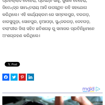
ପ୍ରହଲ୍ଲାଦ ବେହେରା, ପ୍ରସନ୍ନ ସାହୁ, ସୁଶୀଳ ବେହେରା,
ଜିତେନ୍ଦ୍ର ସାମନ୍ତରାୟ ଆଦି ଉପସ୍ଥିତ ରହି ସହଯୋଗ
କରିଥିଲେ। ଏହି କାର୍ଯ୍ୟକ୍ରମ ରେ ସମ୍ବଲପୁର, ବରଗଡ଼,
ଝାରସୁଗୁଡ଼ା, ସୋନପୁର, ନୁଆପଡ଼ା, ସୁନ୍ଦରଗଡ଼, ଦେବଗଡ଼,
ବଲାଂଗୀର ଜିଲା ସହିତ ଛତିଶଗଢ଼ ରୁ ସମାଜର ପ୍ରତିନିଧିମାନେ
ଅଂଶଗ୍ରହଣ କରିଥିଲେ।