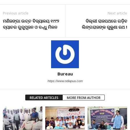
Previous article
Next article
ମଣିଜଙ୍ଗା ଉଚ୍ଚ ବିଦ୍ୟାଳୟ ୧୯୯୨
ଦିଲ୍ଲୀ ରାଜପଥରେ ଗଡ଼ିବ
ବ୍ୟାଚର ଗୁରୁପୂଜନ ଓ ବନ୍ଧୁ ମିଳନ
ଲିଙ୍ଗରାଜଙ୍କ ରୁକୁଣା ରଥ !
Bureau
https://www.odiapua.com
RELATED ARTICLES
MORE FROM AUTHOR