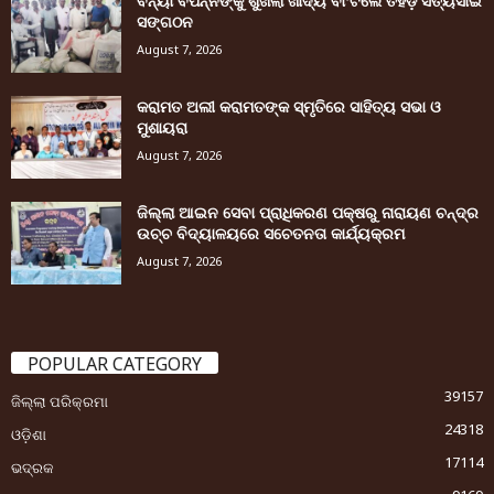
ବନ୍ୟା ବିପନ୍ନଙ୍କୁ ଶୁଖିଲା ଖାଦ୍ୟ ବାଂଟିଲେ ତିହିଡି଼ ସତ୍ୟସାଇ
ସଙ୍ଗଠନ
August 7, 2026
କରାମତ ଅଲୀ କରାମତଙ୍କ ସ୍ମୃତିରେ ସାହିତ୍ୟ ସଭା ଓ
ମୁଶାୟରା
August 7, 2026
ଜିଲ୍ଲା ଆଇନ ସେବା ପ୍ରାଧିକରଣ ପକ୍ଷରୁ ନାରାୟଣ ଚନ୍ଦ୍ର
ଉଚ୍ଚ ବିଦ୍ୟାଳୟରେ ସଚେତନତା କାର୍ଯ୍ୟକ୍ରମ
August 7, 2026
POPULAR CATEGORY
39157
ଜିଲ୍ଲା ପରିକ୍ରମା
24318
ଓଡ଼ିଶା
17114
ଭଦ୍ରକ