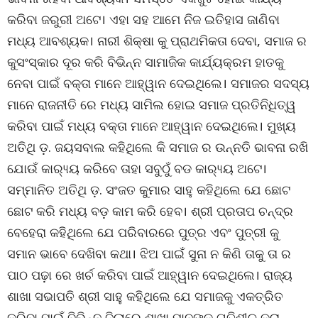
କରିବା ଜରୁରୀ ଅଟେ। ଏହା ସହ ଆମେ ନିଜ ଇତିହାସ ଜାଣିବା
ମଧ୍ୟ ଆବଶ୍ୟକ। ନାରୀ ଶିକ୍ଷା କୁ ପ୍ରାଥମିକତା ଦେବା, ସମାଜ ର
କୁସଂସ୍କାର ଦୂର କରି ବିଭିନ୍ନ ସାମାଜିକ କାର୍ଯ୍ୟକ୍ରମ ହାତକୁ
ନେବା ପାଇଁ ବକ୍ତା ମାନେ ଆହ୍ୱାନ ଦେଇଥିଲେ। ସମାଜର ସଦସ୍ୟ
ମାନେ ରାଜନୀତି ରେ ମଧ୍ୟ ସାମିଲ ହୋଇ ସମାଜ ପ୍ରତିନିଧିତ୍ୱ
କରିବା ପାଇଁ ମଧ୍ୟ ବକ୍ତା ମାନେ ଆହ୍ୱାନ ଦେଇଥିଲେ। ମୁଖ୍ୟ
ଅତିଥି ଡ଼. ଜୟସବାଲ କହିଥିଲେ କି ସମାଜ ର ଉନ୍ନତି ଭାବନା ରଖି
ଯୋଉଁ କାର‌୍ୟ୍ୟ କରିବେ ତାହା ସବୁଠୁଁ ବଡ କାର‌୍ୟ୍ୟ ଅଟେ।
ସମ୍ମାନିତ ଅତିଥି ଡ଼. ସଂଜତ କୁମାର ସାହୁ କହିଥିଲେ ଯେ ଛୋଟ
ଛୋଟ କରି ମଧ୍ୟ ବଡ଼ କାମ କରି ହେବ। ଶ୍ରୀ ପ୍ରତାପ ଚନ୍ଦ୍ର
ବେହେରା କହିଥିଲେ ଯେ ପରିବାରରେ ପୁତ୍ର ଏବଂ ପୁତ୍ରୀ କୁ
ସମାନ ଭାବେ ଦେଖିବା କଥା। ଝିଅ ପାଇଁ ସୁନା ନ କିଣି ତାକୁ ତା ର
ପାଠ ପଢ଼ା ରେ ଖର୍ଚ କରିବା ପାଇଁ ଆହ୍ୱାନ ଦେଇଥିଲେ। ରାଜ୍ୟ
ଶାଖା ସଭାପତି ଶ୍ରୀ ସାହୁ କହିଥିଲେ ଯେ ସମାଜକୁ ଏକତ୍ରିତ
କରିବା ପାଇଁ ବିଭିନ୍ନ ଜିଲାରେ ଶାଖା ମାନଙ୍କୁ ଗତିଶୀଳ କରା