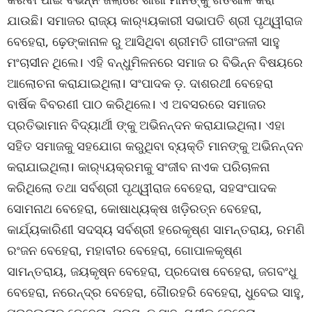
ଯାଉଛି। ସମାଜର ରାଜ୍ୟ କାର‌୍ୟ୍ୟକାରୀ ସଭାପତି ଶ୍ରୀ ପୃଥ୍ୱୀରାଜ
ବେହେରା, ଢ଼େଙ୍କାନାଳ ରୁ ଆସିଥିବା ଶ୍ରୀମତି ଗୀତାଂଜଳୀ ସାହୁ
ମଂଚାସୀନ ଥିଲେ। ଏହି ବନ୍ଧୁମିଳନରେ ସମାଜ ର ବିଭିନ୍ନ ବିଷୟରେ
ଆଲୋଚନା କରାଯାଇଥିଲା। ସଂପାଦକ ଡ଼. ଦାଶରଥୀ ବେହେରା
ବାର୍ଷିକ ବିବରଣୀ ପାଠ କରିଥିଲେ। ଏ ଅବସରରେ ସମାଜର
ପ୍ରତିଭାମାନ ବିଦ୍ୟାର୍ଥୀ ଙ୍କୁ ଅଭିନନ୍ଦନ କରାଯାଇଥିଲା। ଏହା
ସହିତ ସମାଜକୁ ସହଯୋଗ କରୁଥିବା ବ୍ୟକ୍ତି ମାନଙ୍କୁ ଅଭିନନ୍ଦନ
କରାଯାଇଥିଲା। କାର‌୍ୟ୍ୟକ୍ରମକୁ ସଂଜୀବ ନାଏକ ପରିଚାଳନା
କରିଥିଲୋ ତଥା ସର୍ବଶ୍ରୀ ପୃଥ୍ୱୀରାଜ ବେହେରା, ସହସଂପାଦକ
ସୋମନାଥ ବେହେରା, କୋଷାଧ୍ୟକ୍ଷ ଖଡ଼ିରତ୍ନ ବେହେରା,
କାର୍ଯ୍ୟକାରିଣୀ ସଦସ୍ୟ ସର୍ବଶ୍ରୀ ହରେକୃଷ୍ଣ ସାମନ୍ତରାୟ, ରମଣି
ରଂଜନ ବେହେରା, ମହାବୀର ବେହେରା, ଗୋପାଳକୃଷ୍ଣ
ସାମନ୍ତରାୟ, ଜୟକୃଷ୍ନ ବେହେରା, ପ୍ରଦୋଷ ବେହେରା, ଜଗବଂଧୁ
ବେହେରା, ନରେନ୍ଦ୍ର ବେହେରା, ଗୈାରହରି ବେହେରା, ଧୁବେଇ ସାହୁ,