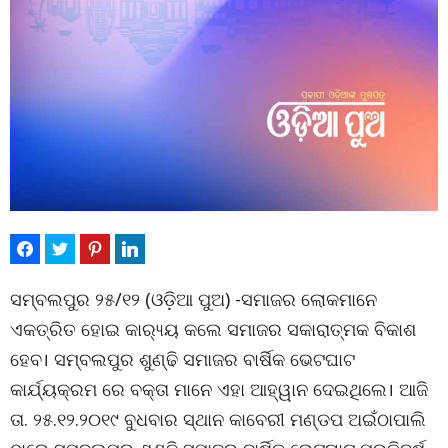
ସମ୍ବଲପୁର ୨୫/୧୨ (ଓଡ଼ିଆ ପୁଅ) -ସମାଜର ଲୋକମାନେ
ଏକତ୍ରିତ ହୋଇ କାର‌୍ୟ୍ୟ କଲେ ସମାଜର ସକାରାତ୍ମକ ବିକାଶ
ହେବ। ସମ୍ବଲପୁର ଶୁଣ୍ଢି ସମାଜର ବାର୍ଷିକ ଭେଟଘାଟ
କାର୍ଯ୍ୟକ୍ରମ ରେ ବକ୍ତା ମାନେ ଏହା ଆହ୍ୱାନ ଦେଇଥିଲେ। ଆଜି
ତା. ୨୫.୧୨.୨୦୧୯ ବୁଧବାର ସ୍ଥାନ କାବେରୀ ମଣ୍ଡପ ଅଇଁଠାପାଲି