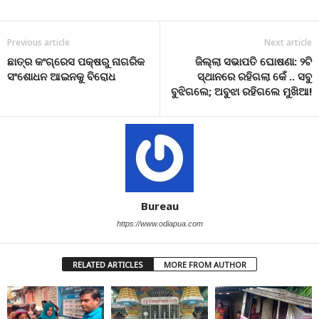
Previous article
Next article
ଛାତ୍ର କଂଗ୍ରେସ ପକ୍ଷରୁ ନାଗରିକ
ଜିଲ୍ଲା ସଭାପତି ଘୋଷଣା: ୨ଟି
ସଂଶୋଧନ ଆଇନକୁ ବିରୋଧ
ସ୍ଥାନରେ ରହିଗଲା କେଁ .. ସବୁ
ବୁଝିଗଲେ; ଅବୁଝା ରହିଗଲେ ମୁଖିଆ!
Bureau
https://www.odiapua.com
RELATED ARTICLES
MORE FROM AUTHOR