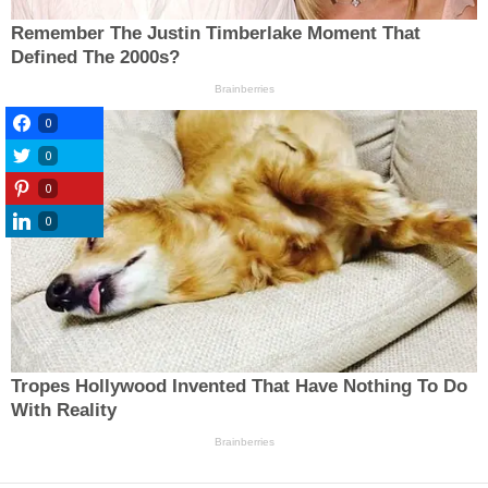
0
0
0
0