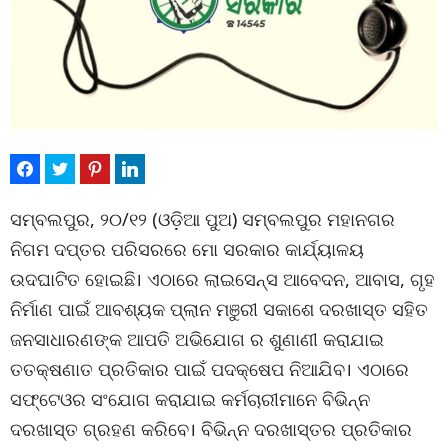
ସମ୍ବଲପୁର, ୨୦/୧୨ (ଓଡ଼ିଆ ପୁଅ) ସମ୍ବଲପୁର ମହାନଗର
ନିଗମ ଦପ୍ତର ପରିସରରେ ମୋ ସରକାର କାର୍ଯ୍ୟାଳୟ
ଉଦଘାଟିତ ହୋଇଛି। ଏଠାରେ ଲାଇସେନ୍ସ ଆବେଦନ, ଆବାସ, ଗୃହ
ନିର୍ମାଣ ପାଇଁ ଆବଶ୍ୟକ ପ୍ଲାନ ମଞୁରୀ ସକାଶେ ଦରଖାସ୍ତ ସହିତ
ଜନସାଧାରଣଙ୍କ ଆପତି ଅଭିଯୋଗ ର ଶୁଣାଣୀ କରାଯାଇ
ତତକ୍ଷଣାତ ପ୍ରତିକାର ପାଇଁ ପଦକ୍ଷେପ ନିଆଯିବ। ଏଠାରେ
ସଫ୍ଟେଓର ସଂଯୋଗ କରାଯାଇ କର୍ମଚାରୀମାନେ ବିଭିନ୍ନ
ଦରଖାସ୍ତ ଗ୍ରହଣ କରିବେ। ବିଭିନ୍ନ ଦରଖାସ୍ତର ପ୍ରତିକାର