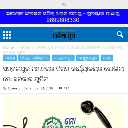
Ads
Home
ଓଡ଼ିଶା
ସମ୍ବଲପୁର ମହାନଗର ନିଗମ କାର୍ଯ୍ୟାଳୟର ଖୋଲିଲା ମୋ
ସରକାର ୟୁନିଟ
ଓଡ଼ିଶା
ଜିଲ୍ଲା ପରିକ୍ରମା
ସମ୍ବଲପୁର
ସମ୍ୱଲପୁର
ସହର
ସମ୍ବଲପୁର ମହାନଗର ନିଗମ କାର୍ଯ୍ୟାଳୟର ଖୋଲିଲା
ମୋ ସରକାର ୟୁନିଟ
By
Bureau
-
December 21, 2019
117