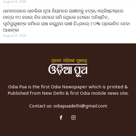
August 8, 2026
ଧାମନଗରରେ ଧାନକିଣା ନୂଆ ନିୟମରେ ଚାଷୀଙ୍କୁ ଝଟ୍‌କା,ଏଗ୍ରିଷ୍ଟାକ୍‌ରେ
ମାତ୍ର ୧୦ ହଜାର; ନିଜ ନାମରେ ଜମି ନଥିଲେ ଟୋକନ ଅନିଶ୍ଚିତ,
ପୂର୍ବପୁରୁଷଙ୍କ ଜମିରେ ଚାଷ କରୁଥିବା ଚାଷୀ ଚିନ୍ତାରେ; ୮୦% ପ୍ରଭାବିତ ହେବା
ଆଶଙ୍କା
August 8, 2026
Odia Pua is the first Odia Newspaper which is printed &
Published from New Delhi & first Odia mobile news site.
Contact us:
odiapuadelhi@gmail.com