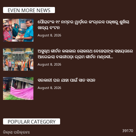
EVEN MORE NEWS
ପୌରାଚଂଳ ୧୯ ନମ୍ବର ୱାର୍ଡ଼ରେ କଂଗ୍ରେସ ପକ୍ଷରୁ ଶୁଖିଲା
ଖାଦ୍ୟ ବଂଟନ
August 8, 2026
ଅସୁସ୍ଥ କୀର୍ତନ କଳାକାର ଲୋକନାଥ ବେହେରାଙ୍କ ସହାୟତାରେ
ଆଗେଇଲା ବଳାଜୀପଡ଼ା ଗ୍ରାମ କୀର୍ତନ ମଣ୍ଡଳୀ...
August 8, 2026
ସରକାରୀ ଘର ଯାହା ପାଇଁ ସାତ ସପନ
August 8, 2026
POPULAR CATEGORY
39170
ଜିଲ୍ଲା ପରିକ୍ରମା