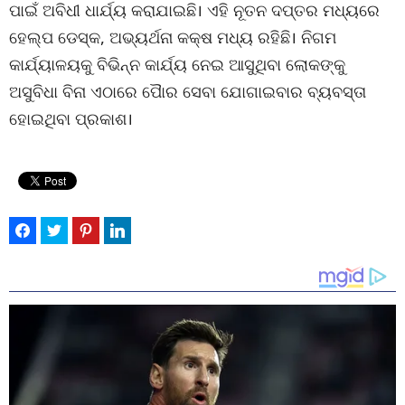
ପାଇଁ ଅବିଧୀ ଧାର୍ଯ୍ୟ କରାଯାଇଛି। ଏହି ନୂତନ ଦପ୍ତର ମଧ୍ୟରେ
ହେଲ୍ପ ଡେସ୍କ, ଅଭ୍ୟର୍ଥନା କକ୍ଷ ମଧ୍ୟ ରହିଛି। ନିଗମ
କାର୍ଯ୍ୟାଳୟକୁ ବିଭିନ୍ନ କାର୍ଯ୍ୟ ନେଇ ଆସୁଥିବା ଲୋକଙ୍କୁ
ଅସୁବିଧା ବିନା ଏଠାରେ ପୈାର ସେବା ଯୋଗାଇବାର ବ୍ୟବସ୍ତା
ହୋଇଥିବା ପ୍ରକାଶ।