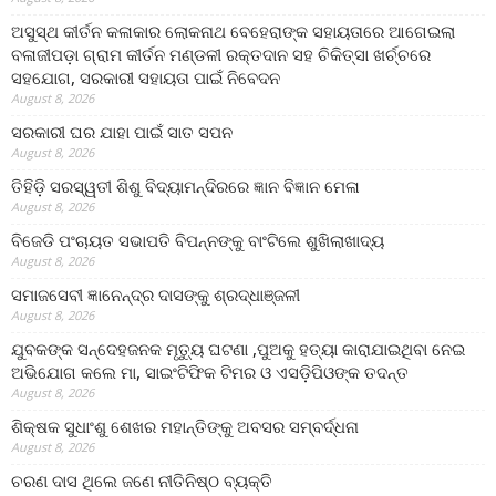
ଅସୁସ୍ଥ କୀର୍ତନ କଳାକାର ଲୋକନାଥ ବେହେରାଙ୍କ ସହାୟତାରେ ଆଗେଇଲା
ବଳାଜୀପଡ଼ା ଗ୍ରାମ କୀର୍ତନ ମଣ୍ଡଳୀ ରକ୍ତଦାନ ସହ ଚିକିତ୍ସା ଖର୍ଚ୍ଚରେ
ସହଯୋଗ, ସରକାରୀ ସହାୟତା ପାଇଁ ନିବେଦନ
August 8, 2026
ସରକାରୀ ଘର ଯାହା ପାଇଁ ସାତ ସପନ
August 8, 2026
ତିହିଡି଼ ସରସ୍ୱତୀ ଶିଶୁ ବିଦ୍ୟାମନ୍ଦିରରେ ଜ୍ଞାନ ବିଜ୍ଞାନ ମେଳା
August 8, 2026
ବିଜେଡି ପଂଚାୟତ ସଭାପତି ବିପନ୍ନଙ୍କୁ ବାଂଟିଲେ ଶୁଖିଲାଖାଦ୍ୟ
August 8, 2026
ସମାଜସେବୀ ଜ୍ଞାନେନ୍ଦ୍ର ଦାସଙ୍କୁ ଶ୍ରଦ୍ଧାଞ୍ଜଳୀ
August 8, 2026
ଯୁବକଙ୍କ ସନ୍ଦେହଜନକ ମୃତ୍ୟୁ ଘଟଣା ,ପୁଅକୁ ହତ୍ୟା କାରାଯାଇଥିବା ନେଇ
ଅଭିଯୋଗ କଲେ ମା, ସାଇଂଟିଫିକ ଟିମର ଓ ଏସଡ଼ିପିଓଙ୍କ ତଦନ୍ତ
August 8, 2026
ଶିକ୍ଷକ ସୁଧାଂଶୁ ଶେଖର ମହାନ୍ତିଙ୍କୁ ଅବସର ସମ୍ବର୍ଦ୍ଧନା
August 8, 2026
ଚରଣ ଦାସ ଥିଲେ ଜଣେ ନୀତିନିଷ୍ଠ ବ୍ୟକ୍ତି