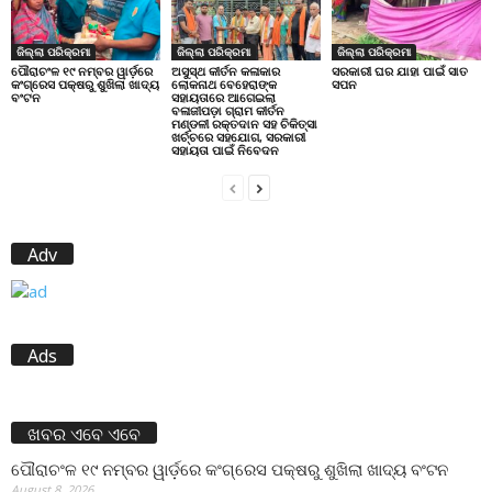
ଜିଲ୍ଲା ପରିକ୍ରମା
ଜିଲ୍ଲା ପରିକ୍ରମା
ଜିଲ୍ଲା ପରିକ୍ରମା
ପୌରାଚଂଳ ୧୯ ନମ୍ବର ୱାର୍ଡ଼ରେ
ଅସୁସ୍ଥ କୀର୍ତନ କଳାକାର
ସରକାରୀ ଘର ଯାହା ପାଇଁ ସାତ
କଂଗ୍ରେସ ପକ୍ଷରୁ ଶୁଖିଲା ଖାଦ୍ୟ
ଲୋକନାଥ ବେହେରାଙ୍କ
ସପନ
ବଂଟନ
ସହାୟତାରେ ଆଗେଇଲା
ବଳାଜୀପଡ଼ା ଗ୍ରାମ କୀର୍ତନ
ମଣ୍ଡଳୀ ରକ୍ତଦାନ ସହ ଚିକିତ୍ସା
ଖର୍ଚ୍ଚରେ ସହଯୋଗ, ସରକାରୀ
ସହାୟତା ପାଇଁ ନିବେଦନ
Adv
Ads
ଖବର ଏବେ ଏବେ
ପୌରାଚଂଳ ୧୯ ନମ୍ବର ୱାର୍ଡ଼ରେ କଂଗ୍ରେସ ପକ୍ଷରୁ ଶୁଖିଲା ଖାଦ୍ୟ ବଂଟନ
August 8, 2026