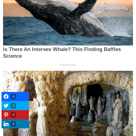
0
0
0
0