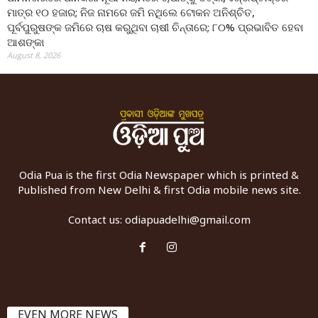
ମାତ୍ର ୧୦ ହଜାର; ନିଜ ନାମରେ ଜମି ନଥିଲେ ଟୋକନ ଅନିଶ୍ଚିତ,
ପୂର୍ବପୁରୁଷଙ୍କ ଜମିରେ ଚାଷ କରୁଥିବା ଚାଷୀ ଚିନ୍ତାରେ; ୮୦% ପ୍ରଭାବିତ ହେବା
ଆଶଙ୍କା
August 8, 2026
Odia Pua is the first Odia Newspaper which is printed &
Published from New Delhi & first Odia mobile news site.
Contact us:
odiapuadelhi@gmail.com
EVEN MORE NEWS