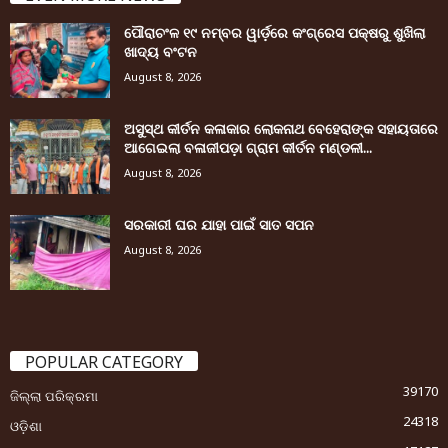
ପୌରାଚଂଳ ୧୯ ନମ୍ବର ୱାର୍ଡ଼ରେ କଂଗ୍ରେସ ପକ୍ଷରୁ ଶୁଖିଲା
ଖାଦ୍ୟ ବଂଟନ
August 8, 2026
ଅସୁସ୍ଥ କୀର୍ତନ କଳାକାର ଲୋକନାଥ ବେହେରାଙ୍କ ସହାୟତାରେ
ଆଗେଇଲା ବଳାଜୀପଡ଼ା ଗ୍ରାମ କୀର୍ତନ ମଣ୍ଡଳୀ...
August 8, 2026
ସରକାରୀ ଘର ଯାହା ପାଇଁ ସାତ ସପନ
August 8, 2026
POPULAR CATEGORY
39170
ଜିଲ୍ଲା ପରିକ୍ରମା
24318
ଓଡ଼ିଶା