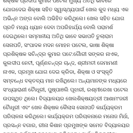
ଶିକ୍ଷକ ପ୍ରଦୀପ କୁମାର ପଟେଲ ମୁଖ୍ୟ ଅତିଥି ଭାବରେ
ଯୋଗଦେଇ ଶିକ୍ଷା ସହିତ ସ୍ୱାସ୍ଥ୍ୟପାଇଁ ଖେଲ କୁଦ ମଧ୍ୟ ଏକ
ଅଭିନ୍ନ ଅଙ୍ଗ ବୋଲି ଅଭିହିତ କରିଥିଲେ। ଖେଲ ସହିତ ଯୋଗ
ପ୍ରତି ମଧ୍ୟ ଧ୍ୟାନ ଦେବା ଅପରିହାର୍ଯ୍ୟ ବୋଲି ପରାମର୍ଶ
ଦେଇଥିଲେ। ସମ୍ମାନୀୟ ଅତିଥି ଭାବେ ସଭାପତି ତୁଲାରାମ
ସେନାପତି, ସଂପାଦକ ମଦନ ମୋହନ ପଟେଲ, ଭାଷା ଶିକ୍ଷା
ପ୍ରଶିକ୍ଷକ ସଚିନ୍ଦ୍ର କୁମାର ପଟେ.ଗୈାରୀ ସଙ୍କର ନାଏକ,
କୁଲଦୀପ ନେଟୀ, ପୂର୍ଣ୍ଣଚନ୍ଦ୍ର ଚାନ୍ଦ, ଶ୍ରୀମତୀ ଜେମାମଣୀ
ନାଏକ, ପ୍ରମୂଖ ଯୋଗ ଦେଇ କ୍ରିଡା, ଶିକ୍ଷା ଓ ସଂସ୍କୃତି
ସମ୍ବନେ୍ଧ ବକ୍ତବ୍ୟ ମାନ ରଖିଥିଲେ। ଅନ୍ୟମାନଙ୍କ ମଧ୍ୟରେ
ସଂଧ୍ୟାରାଣୀ ଚୈାଧୂରୀ, ପୁଷ୍ପାଞଲି ପୂଝାରୀ, ରଶ୍ମୀରେଖା ପଟେଲ
ଉପସ୍ଥିତ ଥିଲେ। ବିଦ୍ୟାଳୟର ଖେଲଶିକ୍ଷୟତ୍ରୀ ଆଶାମଂଜରୀ
ଚୈାଧୂରୀ ଏବଂ ଖେଳ ଶିକ୍ଷକ କୈଲାସ ସେନାପତି କାର୍ଯ୍ୟକ୍ରମ
ପରିଚାଳନା କରିଥିଲେ। କାର୍ଯ୍ୟକ୍ରମ ପରିଚାଳନାରେ ମନୋଜ ମିର୍ଧା,
ପ୍ରସନ୍ନ ବଗାର, ରୀନା କିଶାନ ପ୍ରମୁଖଙ୍କ ସମେତ ବିଦ୍ୟାଳୟର