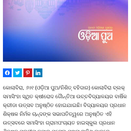
କୋଲାବିରା, ୬।୧ (ଓଡ଼ିଆ ପୁଅ/ନିଶିତ୍ ବହିଦାର) କୋଲାବିରା ବ୍ଲକ୍
ସମାସିଂହା ସ୍ଥିତ କ୍ଷୀରୋଦ ଗୈାନ୍ତିଆ ଉଚ୍ଚବିଦ୍ୟାଳୟର ବାର୍ଷିକ
କ୍ରୀଡା ଉତ୍ସବ ଅନୁଷ୍ଠିତ ହୋଇଯାଇଛି। ବିଦ୍ୟାଳୟର ପ୍ରଧାନ
ଶିକ୍ଷକ ନିର୍ମଳ ଚାନ୍ଦଙ୍କ ସଭାପତିତ୍ୱରେ ଅନୁଷ୍ଠିତ ଏହି
ଉତ୍ସବରେ ସମାସିଂହା ଗ୍ରାମପଂଚାୟତ ହାଇସ୍କୁଲ ପ୍ରଧାନ