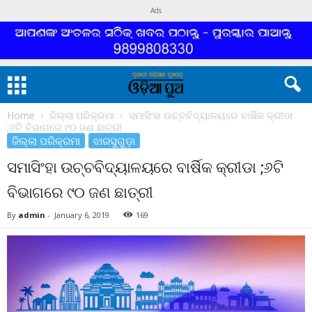
Ads
Home
ଜିଲ୍ଲା ପରିକ୍ରମା
ସମାସିଂହା ଉଚ୍ଚବିଦ୍ୟାଳୟରେ ବାର୍ଷିକ କ୍ରୀଡା
;୬ଟି ବିଭାଗରେ ୯୦ ଜଣ ଛାତ୍ରୀ
ଜିଲ୍ଲା ପରିକ୍ରମା
ଝାରସୁଗୁଡ଼ା
ସମାସିଂହା ଉଚ୍ଚବିଦ୍ୟାଳୟରେ ବାର୍ଷିକ କ୍ରୀଡା ;୬ଟି
ବିଭାଗରେ ୯୦ ଜଣ ଛାତ୍ରୀ
By
admin
-
January 6, 2019
169