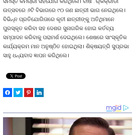
ସମସ୍ତ କର୍ମଚାରୀ ସହଯୋଗ କରିଥିଲେ। ବାର୍ଷର୍ିକକ୍ରୀଡା
ଉତ୍ସବରେ ୬ଟି ବିଭାଗରେ ୯୦ ଜଣ ଛାତ୍ରୀ ଭାଗ ନେଇଥିଲେ।
ବିଭିନ୍ନ ପ୍ରତିଯୋଗିତାରେ କୃତୀ ଛାତ୍ରୀଙ୍କୁ ଅତିଥିମାନେ
ପୁରସ୍କୃତ କରିବା ସହ ଦେଶର ସୁନାଗରିକ ହୋଇ କର୍ତବ୍ୟ
ସମ୍ପାଦନ କରିବାକୁ ପରାମର୍ଶ ଦେଇଥିଲେ। ଶେଷରେ ସାଂସ୍କୃତିକ
କାର୍ଯ୍ୟକ୍ରମ ମାନ ଅନୁଷ୍ଠିତ ହୋଇଥିଲା। ଶିକ୍ଷୟତ୍ରି ସୁପ୍ରଭା
ସାହୁ ଧନ୍ୟବାଦ ଜ୍ଞାପନ କରିଥିଲେ।