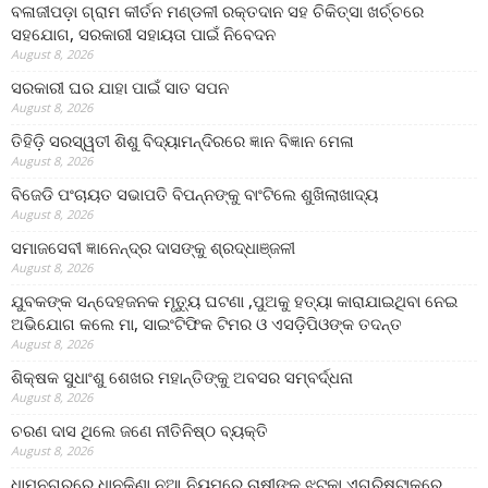
ବଳାଜୀପଡ଼ା ଗ୍ରାମ କୀର୍ତନ ମଣ୍ଡଳୀ ରକ୍ତଦାନ ସହ ଚିକିତ୍ସା ଖର୍ଚ୍ଚରେ
ସହଯୋଗ, ସରକାରୀ ସହାୟତା ପାଇଁ ନିବେଦନ
August 8, 2026
ସରକାରୀ ଘର ଯାହା ପାଇଁ ସାତ ସପନ
August 8, 2026
ତିହିଡି଼ ସରସ୍ୱତୀ ଶିଶୁ ବିଦ୍ୟାମନ୍ଦିରରେ ଜ୍ଞାନ ବିଜ୍ଞାନ ମେଳା
August 8, 2026
ବିଜେଡି ପଂଚାୟତ ସଭାପତି ବିପନ୍ନଙ୍କୁ ବାଂଟିଲେ ଶୁଖିଲାଖାଦ୍ୟ
August 8, 2026
ସମାଜସେବୀ ଜ୍ଞାନେନ୍ଦ୍ର ଦାସଙ୍କୁ ଶ୍ରଦ୍ଧାଞ୍ଜଳୀ
August 8, 2026
ଯୁବକଙ୍କ ସନ୍ଦେହଜନକ ମୃତ୍ୟୁ ଘଟଣା ,ପୁଅକୁ ହତ୍ୟା କାରାଯାଇଥିବା ନେଇ
ଅଭିଯୋଗ କଲେ ମା, ସାଇଂଟିଫିକ ଟିମର ଓ ଏସଡ଼ିପିଓଙ୍କ ତଦନ୍ତ
August 8, 2026
ଶିକ୍ଷକ ସୁଧାଂଶୁ ଶେଖର ମହାନ୍ତିଙ୍କୁ ଅବସର ସମ୍ବର୍ଦ୍ଧନା
August 8, 2026
ଚରଣ ଦାସ ଥିଲେ ଜଣେ ନୀତିନିଷ୍ଠ ବ୍ୟକ୍ତି
August 8, 2026
ଧାମନଗରରେ ଧାନକିଣା ନୂଆ ନିୟମରେ ଚାଷୀଙ୍କୁ ଝଟ୍‌କା,ଏଗ୍ରିଷ୍ଟାକ୍‌ରେ