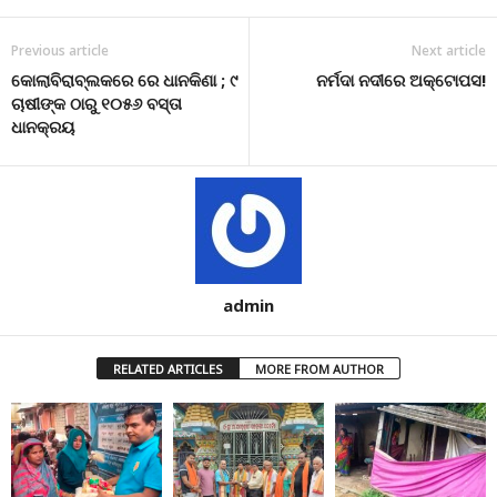
Previous article
Next article
କୋଲାବିରାବ୍ଲକରେ ରେ ଧାନକିଣା ; ୯
ନର୍ମଦା ନଦୀରେ ଅକ୍ଟୋପସ!
ଚାଷୀଙ୍କ ଠାରୁ ୧୦୫୬ ବସ୍ତା
ଧାନକ୍ରୟ
admin
RELATED ARTICLES
MORE FROM AUTHOR