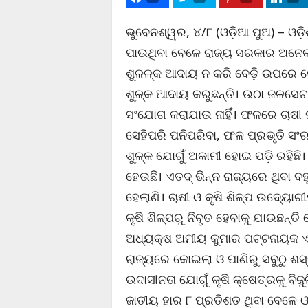
ଭୁବେନଶ୍ୱର, ୪/୮ (ଓଡ଼ିଆ ପୁଅ) – ଓଡ଼ିଶା
ପାଉଥିବା ବେଳେ ରାଜ୍ୟ ସରକାର ଅନେକ 
ଶୁଳଳ୍କ ଆଦାୟ ନ କରି ବେଡ଼ି ଉପରେ କୋ
ଶୁଳ୍କ ଆଦାୟ କରୁଛନ୍ତି। ଉଠା ଜଳସେଚନ
ସଂଯୋଗ କରାଯାଉ ନାହିଁ। ଫଳରେ ଚାଷୀ 
ସେହିପରି ପନିପରିବା, ଫଳ ପ୍ରଭୃତି ସଂ
ଶୁଳ୍କ ଯୋଗୁଁ ଅକାମୀ ହୋଇ ପଡ଼ି ରହିଛ
ହେଉଛି। ଏତଦ୍ ଭିନ୍ନ ରାଜ୍ୟରେ ଥିବା ବହ
ହେଲାଣି। ଚାଷୀ ଓ କୃଷି ଶିଳ୍ପ ଉଦ୍ୟୋ
କୃଷି ଶିଳ୍ପରୁ ନିବୃତ ହେବାକୁ ଯାଉଛନ୍ତ
ଅଧ୍ୟକ୍ଷ ଅମୀୟ କୁମାର ପଟ୍ଟନାୟକ ଏଥ
ରାଜ୍ୟରେ କୋଇଲା ଓ ପାଣିରୁ ସବୁଠୁ ଶସ୍
ଉଦାସୀନତା ଯୋଗୁଁ କୃଷି କ୍ଷେତ୍ରକୁ ବି
ଜାତୀୟ ହାର ୮ ପ୍ରତିଶତ ଥିବା ବେଳେ ଓ