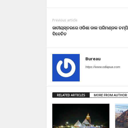
Previous article
ଜାତୀୟସ୍ତରରେ ଓଡିଶା ଡାକ ପରିମଣ୍ଡଳ ଚମ୍
ବିବେଚିତ
Bureau
https://www.odiapua.com
RELATED ARTICLES
MORE FROM AUTHOR