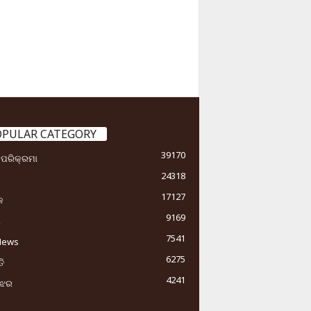
OPULAR CATEGORY
39170
ା ପରିକ୍ରମା
24318
17127
କ
9169
ୟ
7541
News
6275
ି
4241
ୁଝର