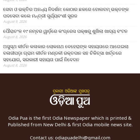
ସେବା ଓ ଭକ୍ତିର ଅନନ୍ୟ ନିଦର୍ଶନ: କୋଠାର ଛକରେ ବୋଲବମ୍ ଭକ୍ତଙ୍କ
ପଦସେବା କଲେ ମନ୍ତ୍ରୀ ସୂର୍ଯ୍ୟବଂଶୀ ସୂରଜ
August 9, 2026
ପୌରାଚଂଳ ୧୯ ନମ୍ବର ୱାର୍ଡ଼ରେ କଂଗ୍ରେସ ପକ୍ଷରୁ ଶୁଖିଲା ଖାଦ୍ୟ ବଂଟନ
August 8, 2026
ଅସୁସ୍ଥ କୀର୍ତନ କଳାକାର ଲୋକନାଥ ବେହେରାଙ୍କ ସହାୟତାରେ ଆଗେଇଲା
ବଳାଜୀପଡ଼ା ଗ୍ରାମ କୀର୍ତନ ମଣ୍ଡଳୀ ରକ୍ତଦାନ ସହ ଚିକିତ୍ସା ଖର୍ଚ୍ଚରେ
ସହଯୋଗ, ସରକାରୀ ସହାୟତା ପାଇଁ ନିବେଦନ
August 8, 2026
Odia Pua is the first Odia Newspaper which is printed &
Published from New Delhi & first Odia mobile news site.
Contact us:
odiapuadelhi@gmail.com