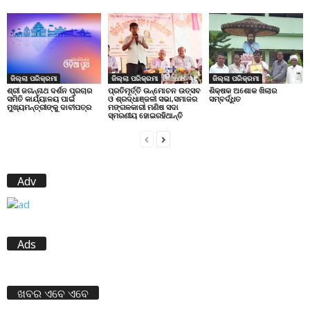
ଜିଲ୍ଲା ପରିକ୍ରମା
ଜିଲ୍ଲା ପରିକ୍ରମା
ଜିଲ୍ଲା ପରିକ୍ରମା
ପ୍ରତିମୂର୍ତ୍ତି ଉନ୍ମୋଚନ ଉତ୍ସବ
ଶିକ୍ଷକ ଅଶୋକ ଖିଲାର
ଶ୍ରୀ ଜଗନ୍ନାଥ ଦର୍ଶନ ପ୍ରଚାର
ଓ ଶ୍ରଦ୍ଧାଞ୍ଜଳୀ ସଭା,ସମାଜର
ସମ୍ବର୍ଦ୍ଧିତ
ସମିତି କାର୍ଯ୍ୟାଳୟ ପାଇଁ
ମଙ୍ଗଳକାରୀ ମଣିଷ ସଦା
ମୁଖ୍ୟମନ୍ତ୍ରୀଙ୍କୁ ଦାବୀପତ୍ର
ସ୍ମରଣୀୟ ହୋଇରହିଥାନ୍ତି
Adv
Ads
ଖବର ଏବେ ଏବେ