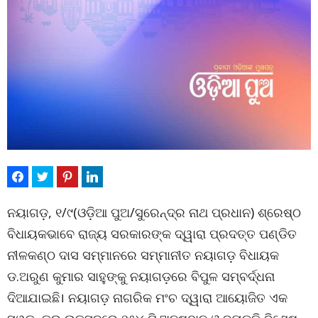
ନୟାଗଡ଼, ୧/୯(ଓଡ଼ିଆ ପୁଅ/ସୁରେନ୍ଦ୍ର ନାଥ ପ୍ରଧାନ) ଶ୍ରେଷ୍ଠ
ବିଧାୟକଭାବେ ରାଜ୍ୟ ସରକାରଙ୍କ ଦ୍ୱାରା ପ୍ରଦତ୍ତ ପଣ୍ଡିତ
ନୀଳକଣ୍ଠ ଦାସ ସମ୍ମାନରେ ସମ୍ମାନୀତ ନୟାଗଡ଼ ବିଧାୟକ
ଡ.ଅରୁଣ କୁମାର ସାହୁଙ୍କୁ ନୟାଗଡ଼ରେ ବିପୁଳ ସମ୍ବର୍ଦ୍ଧନା
ଦିଆଯାଇଛି। ନୟାଗଡ଼ ନାଗରିକ ମଂଚ ଦ୍ୱାରା ଆୟୋଜିତ ଏକ