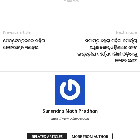
Previous article
Next article
ସେପ୍ଟେମ୍ବରରେ ମହିଳା
ସମାପ୍ତ ହେଲା ମହିଳା ମୋର୍ଚ୍ଚା
ନେତ୍ରୀଙ୍କ ଲଢ଼େଇ
ଅଧିବେଶନ;ଓଡ଼ିଶାରେ ହେବ
ରାଷ୍ଟ୍ରୀୟ କାର୍ଯ୍ୟକାରିଣୀ:ଓଡ଼ିଶାରୁ
କେତେ ଜଣ?
Surendra Nath Pradhan
https://www.odiapua.com
RELATED ARTICLES
MORE FROM AUTHOR