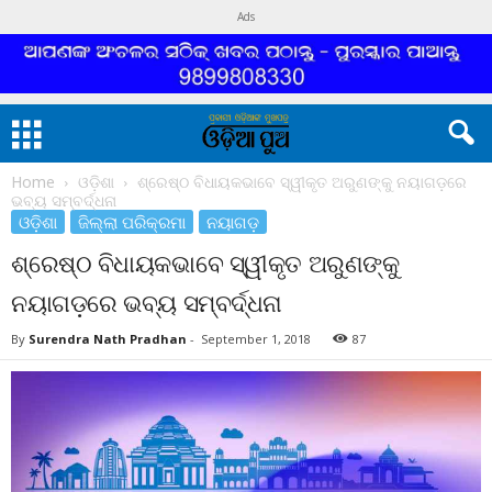
Ads
Home
ଓଡ଼ିଶା
ଶ୍ରେଷ୍ଠ ବିଧାୟକଭାବେ ସ୍ୱୀକୃତ ଅରୁଣଙ୍କୁ ନୟାଗଡ଼ରେ
ଭବ୍ୟ ସମ୍ବର୍ଦ୍ଧନା
ଓଡ଼ିଶା
ଜିଲ୍ଲା ପରିକ୍ରମା
ନୟାଗଡ଼
ଶ୍ରେଷ୍ଠ ବିଧାୟକଭାବେ ସ୍ୱୀକୃତ ଅରୁଣଙ୍କୁ
ନୟାଗଡ଼ରେ ଭବ୍ୟ ସମ୍ବର୍ଦ୍ଧନା
By
Surendra Nath Pradhan
-
September 1, 2018
87