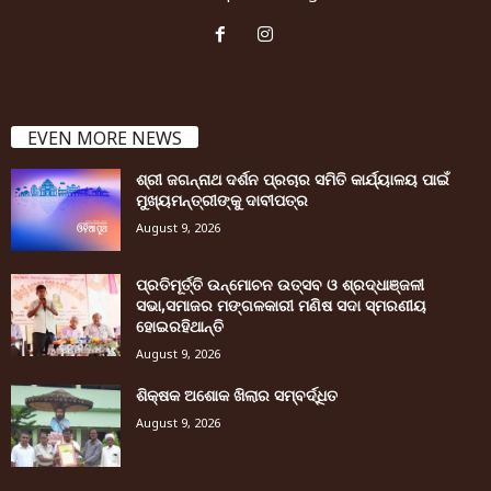
EVEN MORE NEWS
ଶ୍ରୀ ଜଗନ୍ନାଥ ଦର୍ଶନ ପ୍ରଚାର ସମିତି କାର୍ଯ୍ୟାଳୟ ପାଇଁ
ମୁଖ୍ୟମନ୍ତ୍ରୀଙ୍କୁ ଦାବୀପତ୍ର
August 9, 2026
ପ୍ରତିମୂର୍ତ୍ତି ଉନ୍ମୋଚନ ଉତ୍ସବ ଓ ଶ୍ରଦ୍ଧାଞ୍ଜଳୀ
ସଭା,ସମାଜର ମଙ୍ଗଳକାରୀ ମଣିଷ ସଦା ସ୍ମରଣୀୟ
ହୋଇରହିଥାନ୍ତି
August 9, 2026
ଶିକ୍ଷକ ଅଶୋକ ଖିଲାର ସମ୍ବର୍ଦ୍ଧିତ
August 9, 2026