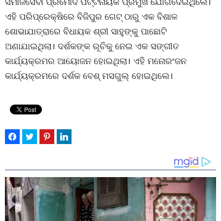
ସମାଜସେବୀ ପ୍ରମୋଦ ପଟ୍ଟନାୟକ ପ୍ରମୁଖ ଯୋଗଦେଇଥିଲେ।
ଏହି ପରିପ୍ରେକ୍ଷିରେ ବିଜିପୁର ଗେଟ୍ ଠାରୁ ଏକ ବିଶାଳ
ଶୋଭାଯାତ୍ରାରେ ବିଧାୟକ ଶ୍ରୀ ସାହୁଙ୍କୁ ପାଛୋଟି
ଅଣାଯାଇଥିଲା। ଦର୍ଶକଙ୍କ ରୂଚିକୁ ନେଇ ଏକ ସଙ୍ଗୀତ
କାର୍ଯ୍ୟକ୍ରମର ଆୟୋଜନ ହୋଇଥିଲା। ଏହି ମନୋରଂଜନ
କାର୍ଯ୍ୟକ୍ରମରେ ଦର୍ଶକ ବେଶ୍ ମସଗୁଲ୍ ହୋଇଥିଲେ।