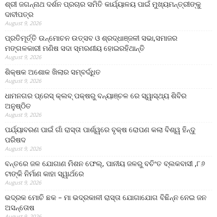
ଶ୍ରୀ ଜଗନ୍ନାଥ ଦର୍ଶନ ପ୍ରଚାର ସମିତି କାର୍ଯ୍ୟାଳୟ ପାଇଁ ମୁଖ୍ୟମନ୍ତ୍ରୀଙ୍କୁ
ଦାବୀପତ୍ର
August 9, 2026
ପ୍ରତିମୂର୍ତ୍ତି ଉନ୍ମୋଚନ ଉତ୍ସବ ଓ ଶ୍ରଦ୍ଧାଞ୍ଜଳୀ ସଭା,ସମାଜର
ମଙ୍ଗଳକାରୀ ମଣିଷ ସଦା ସ୍ମରଣୀୟ ହୋଇରହିଥାନ୍ତି
August 9, 2026
ଶିକ୍ଷକ ଅଶୋକ ଖିଲାର ସମ୍ବର୍ଦ୍ଧିତ
August 9, 2026
ଧାମନଗର ପ୍ରେସ୍ କ୍ଲବ୍ ପକ୍ଷରୁ ବନ୍ୟାଞ୍ଚଳ ରେ ସ୍ୱାସ୍ଥ୍ୟ ଶିବିର
ଅନୁଷ୍ଠିତ
August 9, 2026
ପର୍ଯ୍ୟାବରଣ ପାଇଁ ଗାଁ ରାସ୍ତା ପାର୍ଶ୍ୱରେ ବୃକ୍ଷ ରୋପଣ କଲା ବିଶ୍ୱ ହିନ୍ଦୁ
ପରିଷଦ
August 9, 2026
ବନ୍ତରେ ଜଳ ଯୋଗାଣ ମିଶନ ଫେଲ୍‌, ପାନୀୟ ଜଳରୁ ବଚିଂତ ବ୍ଲକବାସୀ ,୮୬
ଟାଙ୍କି ନିର୍ମାଣ କାହା ସ୍ୱାର୍ଥରେ
August 9, 2026
ଭଦ୍ରକ ମୋଚି ଛକ – ମା ଭଦ୍ରକାଳୀ ରାସ୍ତା ଯୋଗାଯୋଗ ବିଛିନ୍ନ ନେଇ ଜନ
ଅସନ୍ତୋଷ
August 9, 2026