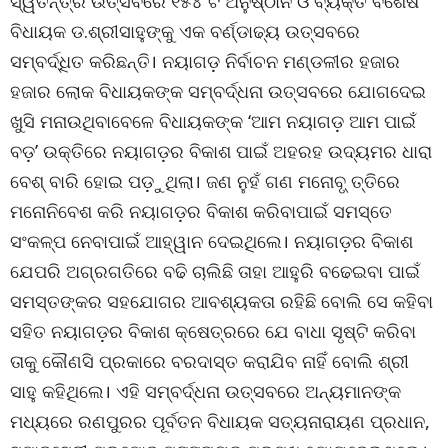
ସ୍ୱତନ୍ତ୍ର ଉତ୍ସବରେ ୧୫୪ ଟି ଅନୁଷ୍ଠାନ ଓ ବ୍ୟକ୍ତି ବିଶେଷ
ବିଧାୟକ ଡ.ଶ୍ରୀସାହୁଙ୍କୁ ଏକ ବର୍ଣ୍ଡାଢ୍ୟ ଉତ୍ସବରେ
ସମ୍ବର୍ଦ୍ଧିତ କରିଛନ୍ତି। ନୟାଗଡ଼ ନିର୍ବାଚନ ମଣ୍ଡଳୀର ହଜାର
ହଜାର ଲୋକ ବିଧାୟକଙ୍କ ସମ୍ବର୍ଦ୍ଧନା ଉତ୍ସବରେ ଯୋଗଦେଇ
ଖୁସି ମନାଉଥିବାବେଳେ ବିଧାୟକଙ୍କ ‘ଆମ ନୟାଗଡ଼ ଆମ ପାଇଁ
ବଡ଼’ ଉକ୍ତିରେ ନୟାଗଡ଼ର ବିକାଶ ପାଇଁ ଅହରହ ଉଦ୍ୟମର ଧାରା
ବେଶ୍ ବାରି ହୋଇ ପଡ଼ୁଥିଲା। ଜଣ ନୁହଁ ଗଣ ମନୋବୃ୍ ତ୍ତିରେ
ମନୋନିବେଶ କରି ନୟାଗଡ଼ର ବିକାଶ କରିବାପାଇଁ ସମସ୍ତେ
ସଂକଳ୍ପ ନେବାପାଇଁ ଆହ୍ୱାନ ଦେଇଥିଲେ। ନୟାଗଡ଼ର ବିକାଶ
ଯେପରି ଅଗ୍ରଗତିରେ ବଢି ଚାଲିଛି ତାହା ଆହୁରି ବଢେଇବା ପାଇଁ
ସମସ୍ତଙ୍କର ସହଯୋଗର ଆବଶ୍ୟକତା ରହିଛି ବୋଲି ସେ କହିବା
ସହିତ ନୟାଗଡ଼ର ବିକାଶ କ୍ଷେତ୍ରରେ ଯେ ବାଧା ସୃଷ୍ଟି କରିବା
ତାକୁ କୌଣସି ପ୍ରକାରେ ବରଦାସ୍ତ କରାଯିବ ନାହିଁ ବୋଲି ଶ୍ରୀ
ସାହୁ କହିଥିଲେ। ଏହି ସମ୍ବର୍ଦ୍ଧନା ଉତ୍ସବରେ ଅନ୍ୟମାନଙ୍କ
ମଧ୍ୟରେ ରଣପୁରର ପୂର୍ବତନ ବିଧାୟକ ସତ୍ୟନାରାୟଣ ପ୍ରଧାନ,