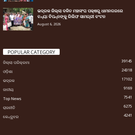
ଭଦ୍ରକ ଜିଲ୍ଲା ଦଳିତ ମହାସଂଘ ପକ୍ଷରୁ ଧାମନଗରରେ
ବନ୍ୟା ବିପନ୍ନଙ୍କୁ ରିଲିଫ ସାମଗ୍ରୀ ବଂଟନ
August 6, 2026
POPULAR CATEGORY
39145
ଜିଲ୍ଲା ପରିକ୍ରମା
24318
ଓଡ଼ିଶା
17102
ଭଦ୍ରକ
9169
ଜାତୀୟ
7541
Top News
6275
ରାଜନୀତି
4241
କେନ୍ଦୁଝର