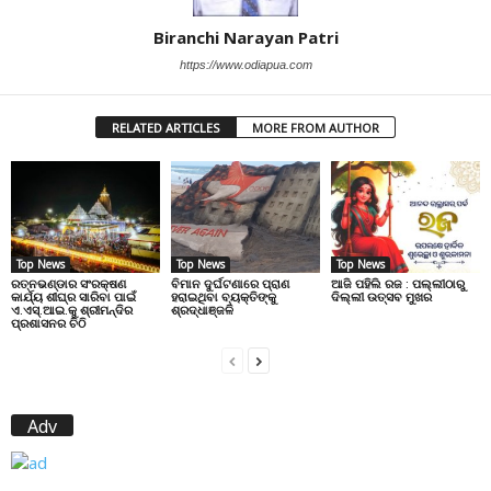
Biranchi Narayan Patri
https://www.odiapua.com
RELATED ARTICLES
MORE FROM AUTHOR
Top News
Top News
Top News
ରତ୍ନଭଣ୍ଡାର ସଂରକ୍ଷଣ
ବିମାନ ଦୁର୍ଘଟଣାରେ ପ୍ରାଣ
ଆଜି ପହିଲି ରଜ : ପଲ୍ଲୀଠାରୁ
କାର୍ଯ୍ୟ ଶୀଘ୍ର ସାରିବା ପାଇଁ
ହରାଇଥିବା ବ୍ୟକ୍ତିଙ୍କୁ
ଦିଲ୍ଲୀ ଉତ୍ସବ ମୁଖର
ଏ.ଏସ୍.ଆଇ.କୁ ଶ୍ରୀମନ୍ଦିର
ଶ୍ରଦ୍ଧାଞ୍ଜଳି
ପ୍ରଶାସନର ଚିଠି
Adv