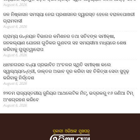
August 6, 2026
ଜଳ ନିଷ୍କାସନ ସମସ୍ୟା ନେଇ ପ୍ରଶାସନର ଦ୍ୱାରସ୍ତ ହେଲେ ବରାଳପୋଖରୀ
ଗ୍ରାମବାସୀ
August 6, 2026
ଗ୍ରାମ୍ୟ ଉନ୍ନୟନ ବିଭାଗର କମିଶନର ତଥା ସଚିବଙ୍କ ସମୀକ୍ଷା,
ଜନକଲ୍ୟାଣ ଯୋଜନା ଗୁଡିକର ଗୁଣବତା ସହ ସମୟସୀମା ମଧ୍ୟରେ ଶେଷ
କରିବାକୁ ଗୁରୁତ୍ୱାରୋପ
August 6, 2026
ଧାମନଗରର ବନ୍ୟା ପ୍ରଭାବିତ ଅଂଚଳର ସ୍ଥିତି ସମୀକ୍ଷା କଲେ
ସ୍ୱାସ୍ଥ୍ୟମନ୍ତ୍ରୀ, ଡାକ୍ତର ଅଭାବ ଦୂର କରିବା ସହ ଚିକିତ୍ସା ସେବା ସୁଦୃଢ଼
କରିବାକୁ ନିର୍ଦ୍ଦେଶ
August 6, 2026
୭୨ତମ ରାଜ୍ୟସ୍ତରୀୟ ଜୁନିୟର ଆଥଲେଟିକ ମିଟ୍‌, ଭଦ୍ରକରୁ ୧୬ ଜଣିଆ ଟିମ୍
ଅଂଶଗ୍ରହଣ କରିବେ
August 6, 2026