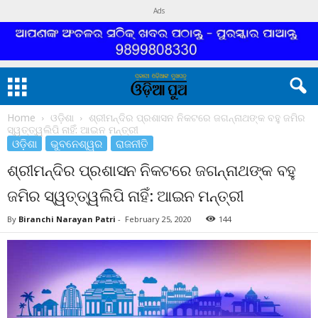
Ads
Home
ଓଡ଼ିଶା
ଶ୍ରୀମନ୍ଦିର ପ୍ରଶାସନ ନିକଟରେ ଜଗନ୍ନାଥଙ୍କ ବହୁ ଜମିର
ସ୍ୱତ୍ତ୍ୱଲିପି ନାହିଁ: ଆଇନ ମନ୍ତ୍ରୀ
ଓଡ଼ିଶା
ଭୁବନେଶ୍ୱର
ରାଜନୀତି
ଶ୍ରୀମନ୍ଦିର ପ୍ରଶାସନ ନିକଟରେ ଜଗନ୍ନାଥଙ୍କ ବହୁ
ଜମିର ସ୍ୱତ୍ତ୍ୱଲିପି ନାହିଁ: ଆଇନ ମନ୍ତ୍ରୀ
By
Biranchi Narayan Patri
-
February 25, 2020
144