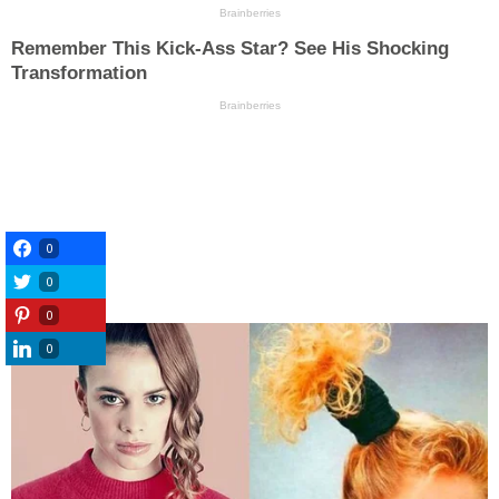
0
0
0
0