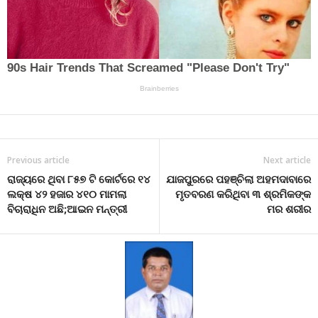
Previous article
Next article
ରାଜ୍ୟରେ ଥିବା ୮୫୭ ଟି କୋର୍ଟରେ ୧୪
ଯାଜପୁରରେ ପହଞ୍ଚିଲା ଅହମଦାବାରେ
ଲକ୍ଷ ୪୨ ହଜାର ୪୧୦ ମାମଲା
ମୃତବରଣ କରିଥିବା ୩ ଶ୍ରମିକଙ୍କ
ବିଚାରାଧିନ ଅଛି;ଆଇନ ମନ୍ତ୍ରୀ
ମର ଶରୀର