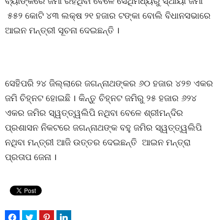
ବ୍ୟାଙ୍କରେ ଜମା ରହିଥିବା ବେଳେ ସେଥିମଧ୍ୟରୁ ସ୍ଥାୟୀ ଜମା
୫୫୨ କୋଟି ୪୩ ଲକ୍ଷ ୨୧ ହଜାର ଟଙ୍କା ବୋଲି ବିଧାନସଭାରେ
ଆଇନ ମନ୍ତ୍ରୀ ସୂଚନା ଦେଇଛନ୍ତି ।
ସେହିପରି ୨୪ ଜିଲ୍ଲାରେ ଜଗନ୍ନାଥଙ୍କର ୬୦ ହଜାର ୪୨୭ ଏକର
ଜମି ଚିହ୍ନଟ ହୋଇଛି । କିନ୍ତୁ ଚିହ୍ନଟ ଜମିରୁ ୨୫ ହଜାର ୬୨୪
ଏକର ଜମିର ସ୍ୱତ୍ତ୍ୱଲିପି ନଥିବା ବେଳେ ଶ୍ରୀମନ୍ଦିର
ପ୍ରଶାସନ ନିକଟରେ ଜଗନ୍ନାଥଙ୍କ ବହୁ ଜମିର ସ୍ୱତ୍ତ୍ୱଲିପି
ନଥିବା ମନ୍ତ୍ରୀ ଆଜି ଉତ୍ତର ଦେଇଛନ୍ତି ଆଇନ ମନ୍ତ୍ରା
ପ୍ରତାପ ଜେନା ।