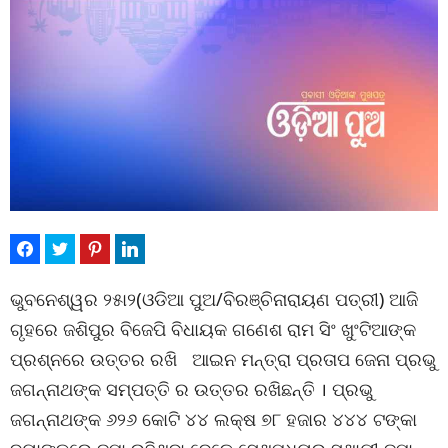
ଭୁବନେଶ୍ୱର ୨୫ା୨(ଓଡିଆ ପୁଅ/ବିରଞ୍ଚିନାରାୟଣ ପତ୍ରୀ) ଆଜି
ଗୃହରେ ଜଶିପୁର ବିଜେପି ବିଧାୟକ ଗଣେଶ ରାମ ସିଂ ଖୁଂଟିଆଙ୍କ
ପ୍ରଶ୍ନରେ ଉତ୍ତର ରଖି ଆଇନ ମନ୍ତ୍ରା ପ୍ରତାପ ଜେନା ପ୍ରଭୁ
ଜଗନ୍ନାଥଙ୍କ ସମ୍ପତ୍ତି ର ଉତ୍ତର ରଖିଛନ୍ତି । ପ୍ରଭୁ
ଜଗନ୍ନାଥଙ୍କ ୬୨୬ କୋଟି ୪୪ ଲକ୍ଷ ୭୮ ହଜାର ୪୪୪ ଟଙ୍କା