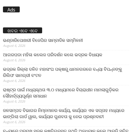
Ads
ଖବର ଏବେ ଏବେ
ଭଣ୍ଡାରିପୋଖରୀ ବିଜେପିର ସାମ୍ବାଦିକ ସମ୍ମିଳନୀ
August 6, 2026
ଆଗରପଡା ମହିଳା କଲେଜ ପରିଦର୍ଶନ କଲେ ଭଦ୍ରକ ବିଧାୟକ
August 6, 2026
ଭଦ୍ରକ ଜିଲ୍ଲା ଦଳିତ ମହାସଂଘ ପକ୍ଷରୁ ଧାମନଗରରେ ବନ୍ୟା ବିପନ୍ନଙ୍କୁ
ରିଲିଫ ସାମଗ୍ରୀ ବଂଟନ
August 6, 2026
ରାଷ୍ଟ୍ର ପାଇଁ ମଧ୍ୟସ୍ଥତା ୩.୦ ମାଧ୍ୟମରେ ବିଚାରାଧୀନ ମାମଲାଗୁଡ଼ିକର
ସୌହାର୍ଦ୍ଦ୍ୟପୂର୍ଣ୍ଣ ସମାଧାନ
August 6, 2026
ଜଳସମ୍ପଦ ବିଭାଗର ନିମ୍ନମାନର କାର୍ଯ୍ୟ, କାର୍ଯ୍ୟର ଏକ ସପ୍ତାହ ମଧ୍ୟରେ
ଭାଙ୍ଗିଲା ଗାର୍ଡ ୱାଲ, କାର୍ଯ୍ୟର ଗୁଣବତା କୁ ନେଇ ପ୍ରଶ୍ନବାଚୀ
August 6, 2026
ବନ୍ୟାରେ ପ୍ରମୁଖ ସଡ଼କ କ୍ଷତିଗ୍ରସ୍ତ ସ୍ଥିତି ଅନୁଧ୍ୟାନ କଲେ ଆର୍‌ଡ଼ି ସଚିବ