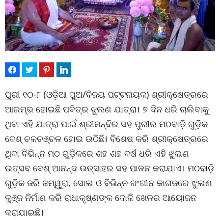
ପୁରୀ ୧୦-୮ (ଓଡ଼ିଆ ପୁଅ/ବିଜୟ ପଟ୍ଟନାୟକ) ଶ୍ରୀକ୍ଷେତ୍ରରେ
ଆରମ୍ଭ ହୋଇଛି ପବିତ୍ର ଝୁଲଣ ଯାତ୍ରା। ୭ ଦିନ ଧରି ଚାଲିବାକୁ
ଥିବା ଏହି ଯାତ୍ରା ପାଇଁ ଶ୍ରୀମନ୍ଦିର ସହ ପୁରୀର ମଠବାଡ଼ି ଗୁଡ଼ିକ
ବେଶ୍ ଚଳଚଞ୍ଚଳ ହୋଇ ଉଠିଛି। ବିଶେଷ କରି ଶ୍ରୀକ୍ଷେତ୍ରରେ
ଥିବା ବିଭିନ୍ନ ମଠ ଗୁଡ଼ିକରେ ଶହ ଶହ ବର୍ଷ ଧରି ଏହି ଝୁଲଣ
ଉତ୍ସବ ବେଶ୍ ଆନନ୍ଦ ଉତ୍ସାହର ସହ ପାଳନ କରାଯାଏ। ମଠବାଡ଼ି
ଗୁଡ଼ିକ ଜରି ଜମ୍ୱୁରା, ସୋଲ ଓ ବିଭିନ୍ନ ରଂଗୀନ କାଗଜରେ ଝୁଲଣ
କୁଞ୍ଜ ନିର୍ମାଣ କରି ରାଧାକୃଷ୍ଣଙ୍କ ଦୋଳି ଖେଳର ଆୟୋଜନ
କରାଯାଇଛି।