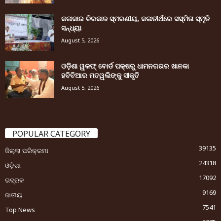
କଳାକାର ଚିରକାଳ ସ୍ମରଣୀୟ, କଳାତୀର୍ଥରେ ସସ୍ମିତା ସ୍ମୃତି
ସନ୍ଧ୍ୟା
August 5, 2026
ଓଡ଼ିଶା ୱକଫ୍ ବୋର୍ଡ ପକ୍ଷରୁ ଧାମନଗରର ଖାନକା
ହବିବିଆର ମତୱଲିଙ୍କୁ ସୀକୃତି
August 5, 2026
POPULAR CATEGORY
39135
ଜିଲ୍ଲା ପରିକ୍ରମା
24318
ଓଡ଼ିଶା
17092
ଭଦ୍ରକ
9169
ଜାତୀୟ
7541
Top News