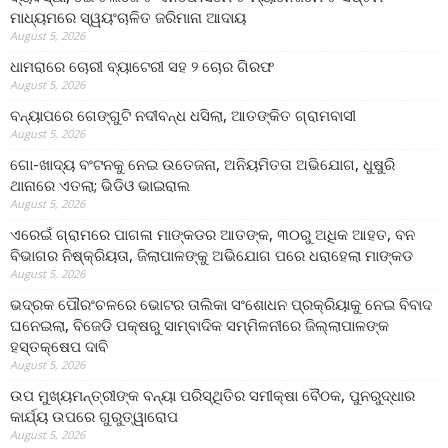
ମାଧ୍ୟମରେ ସ୍ୱୟଂଚାଳିତ ଜରିମାନା ଆଦାୟ
August 5, 2026
ଧାମରାରେ ଚୋରୀ ବ୍ୟାଟେରୀ ସହ ୨ ଚୋର ଗିରଫ
August 5, 2026
ବନ୍ୟାପରେ ଗେଙ୍ଗୁଟି ନଦୀବନ୍ଧ ଧସିଲା, ଆତଙ୍କିତ ଗ୍ରାମବାସୀ
August 5, 2026
ଗୋ-ଖାଦ୍ୟ ବଂଟନକୁ ନେଇ ଉତେଜନା, ଅନିୟମିତତା ଅଭିଯୋଗ, ଧୁଷୁରି
ଥାନାରେ ଏତଲା; ଭିଡିଓ ଭାଇରାଲ
August 5, 2026
ଏରେଇଁ ଗ୍ରାମରେ ପାଗଳା ମାଙ୍କଡର ଆତଙ୍କ, ୩୦ରୁ ଅଧିକ ଆହତ, ବନ
ବିଭାଗର ନିଷ୍କ୍ରିୟତା, ଜିଲାପାଳଙ୍କୁ ଅଭିଯୋଗ ପରେ ଧରାହେଲା ମାଙ୍କଡ
August 5, 2026
ଭଦ୍ରକ ପୌରଂଚଳରେ ଭୋଟର ତାଲିକା ସଂଶୋଧନ ପ୍ରକ୍ରିୟାକୁ ନେଇ ବିବାଦ
ଘନେଇଲା, ବିଜେଡି ପକ୍ଷରୁ ସାମ୍ବାଦିକ ସମ୍ମିଳନୀରେ ଜିଲ୍ଲାପାଳଙ୍କ
ହସ୍ତକ୍ଷେପ ଦାବି
August 5, 2026
ଉପ ମୁଖ୍ୟମନ୍ତ୍ରୀଙ୍କ ବନ୍ୟା ପରିସ୍ଥିତିର ସମୀକ୍ଷା ବୈଠକ, ପୁନରୁଦ୍ଧାର
କାର୍ଯ୍ୟ ଉପରେ ଗୁରୁତ୍ୱାରୋପ
August 5, 2026