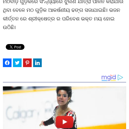
ମଠବାଡ଼ି ଗୁଡ଼ିକରେ ସଂନ୍ଧ୍ୟାରେ ଝୁଲଣ ଯାତ୍ରା ପାଳନ କରାଯାଉ
ଥିବା ବେଳେ ମଠ ଗୁଡ଼ିକ ଆକର୍ଷଣୀୟ ଢଙ୍ଗ ସଜାଯାଇଛି। ଭଜନ
କୀର୍ତ୍ତନ ରେ ଶ୍ରୀକ୍ଷେତ୍ର ର ପରିବେଶ ଭକ୍ତ ମୟ ହୋଇ
ଉଠିଛି।