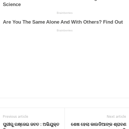
Previous article
Next article
ପୁରୀରୁ ଗଞ୍ଜେଇ ଜବତ : ଅଭିଯୁକ୍ତ
ଶେଷ ହେଲା କାଉଡିଆଙ୍କ ଶ୍ରାବଣ