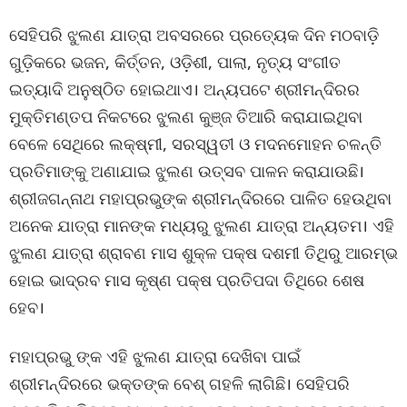
ସେହିପରି ଝୁଲଣ ଯାତ୍ରା ଅବସରରେ ପ୍ରତ୍ୟେକ ଦିନ ମଠବାଡ଼ି
ଗୁଡ଼ିକରେ ଭଜନ, କିର୍ତ୍ତନ, ଓଡ଼ିଶୀ, ପାଲା, ନୃତ୍ୟ ସଂଗୀତ
ଇତ୍ୟାଦି ଅନୁଷ୍ଠିତ ହୋଇଥାଏ। ଅନ୍ୟପଟେ ଶ୍ରୀମନ୍ଦିରର
ମୁକ୍ତିମଣ୍ତପ ନିକଟରେ ଝୁଲଣ କୁଞ୍ଜ ତିଆରି କରାଯାଇଥିବା
ବେଳେ ସେଥିରେ ଲକ୍ଷ୍ମୀ, ସରସ୍ୱତୀ ଓ ମଦନମୋହନ ଚଳନ୍ତି
ପ୍ରତିମାଙ୍କୁ ଅଣାଯାଇ ଝୁଲଣ ଉତ୍ସବ ପାଳନ କରାଯାଉଛି।
ଶ୍ରୀଜଗନ୍ନାଥ ମହାପ୍ରଭୁଙ୍କ ଶ୍ରୀମନ୍ଦିରରେ ପାଳିତ ହେଉଥିବା
ଅନେକ ଯାତ୍ରା ମାନଙ୍କ ମଧ୍ୟରୁ ଝୁଲଣ ଯାତ୍ରା ଅନ୍ୟତମ। ଏହି
ଝୁଲଣ ଯାତ୍ରା ଶ୍ରାବଣ ମାସ ଶୁକ୍ଳ ପକ୍ଷ ଦଶମୀ ତିଥିରୁ ଆରମ୍ଭ
ହୋଇ ଭାଦ୍ରବ ମାସ କୃଷ୍ଣ ପକ୍ଷ ପ୍ରତିପଦା ତିଥିରେ ଶେଷ
ହେବ।
ମହାପ୍ରଭୁ ଙ୍କ ଏହି ଝୁଲଣ ଯାତ୍ରା ଦେଖିବା ପାଇଁ
ଶ୍ରୀମନ୍ଦିରରେ ଭକ୍ତଙ୍କ ବେଶ୍ ଗହଳି ଲାଗିଛି। ସେହିପରି