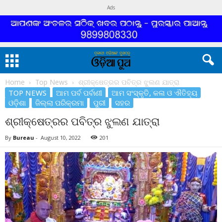
Ads
Home
Top News
ଶ୍ରୀକ୍ଷେତ୍ରର ପବିତ୍ର ଝୁଲଣ ଯାତ୍ରା
TOP NEWS
ଆମ ପର୍ବ ପର୍ବାଣୀ
ଆମ ସଂସ୍କୃତି, କଳା ଓ ଐତିହ୍ୟ
ଓଡ଼ିଶା
ଜିଲ୍ଲା ପରିକ୍ରମା
ପୁରୀ
ସହର
ଶ୍ରୀକ୍ଷେତ୍ରର ପବିତ୍ର ଝୁଲଣ ଯାତ୍ରା
By
Bureau
-
August 10, 2022
201