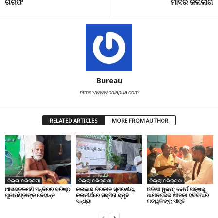
ଗିରଫ
ମାସର ଜଳାଲାଗି
Bureau
https://www.odiapua.com
RELATED ARTICLES
MORE FROM AUTHOR
ଜିଲ୍ଲା ପରିକ୍ରମା
ଜିଲ୍ଲା ପରିକ୍ରମା
ଜିଲ୍ଲା ପରିକ୍ରମା
ଆଖଣ୍ଡଳମଣି ମନ୍ଦିରର ବରିଷ୍ଠ
କଳାକାର ଚିରକାଳ ସ୍ମରଣୀୟ,
ଓଡ଼ିଶା ୱକଫ୍ ବୋର୍ଡ ପକ୍ଷରୁ
ପୂଜାପଣ୍ଡାଙ୍କ ଦେହାନ୍ତ
କଳାତୀର୍ଥରେ ସସ୍ମିତା ସ୍ମୃତି
ଧାମନଗରର ଖାନକା ହବିବିଆର
ସନ୍ଧ୍ୟା
ମତୱଲିଙ୍କୁ ସୀକୃତି