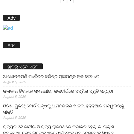
Adv
Ads
ଖବର ଏବେ ଏବେ
ଆଖଣ୍ଡଳମଣି ମନ୍ଦିରର ବରିଷ୍ଠ ପୂଜାପଣ୍ଡାଙ୍କ ଦେହାନ୍ତ
August 5, 2026
କଳାକାର ଚିରକାଳ ସ୍ମରଣୀୟ, କଳାତୀର୍ଥରେ ସସ୍ମିତା ସ୍ମୃତି ସନ୍ଧ୍ୟା
August 5, 2026
ଓଡ଼ିଶା ୱକଫ୍ ବୋର୍ଡ ପକ୍ଷରୁ ଧାମନଗରର ଖାନକା ହବିବିଆର ମତୱଲିଙ୍କୁ
ସୀକୃତି
August 5, 2026
ରାଜ୍ୟର ୯ଟି ଜାତୀୟ ଓ ରାଜ୍ୟ ରାଜପଥରେ କଡ଼ାକଡ଼ି ହେଲା ଇ-ଚାଲାଣ
ବ୍ୟବସ୍ଥା, ଇେଂଟଲିଜେଂଟ ଏନଫୋର୍ସମେଂଟ ମ୍ୟାନେଜମେଂଟ ସିଷ୍ଟମ