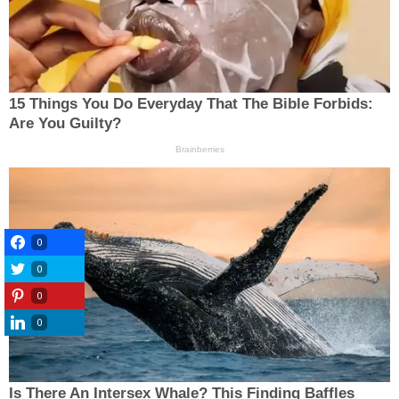
0
0
0
0