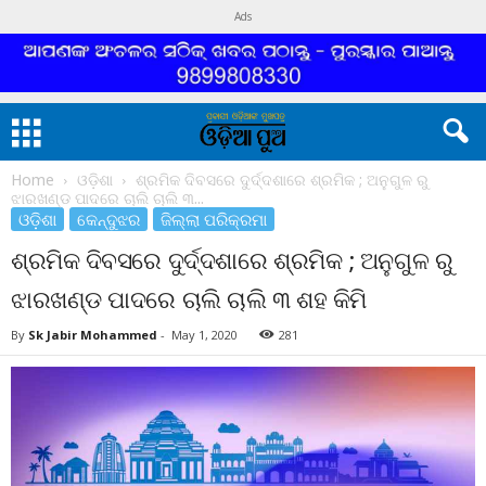
Ads
Home
ଓଡ଼ିଶା
ଶ୍ରମିକ ଦିବସରେ ଦୁର୍ଦ୍ଦଶାରେ ଶ୍ରମିକ ; ଅନୁଗୁଳ ରୁ
ଝାରଖଣ୍ଡ ପାଦରେ ଚାଲି ଚାଲି ୩...
ଓଡ଼ିଶା
କେନ୍ଦୁଝର
ଜିଲ୍ଲା ପରିକ୍ରମା
ଶ୍ରମିକ ଦିବସରେ ଦୁର୍ଦ୍ଦଶାରେ ଶ୍ରମିକ ; ଅନୁଗୁଳ ରୁ
ଝାରଖଣ୍ଡ ପାଦରେ ଚାଲି ଚାଲି ୩ ଶହ କିମି
By
Sk Jabir Mohammed
-
May 1, 2020
281