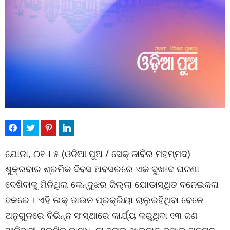
ଯୋଡା, ୦୧ । ୫ (ଓଡିଆ ପୁଅ / ସେକ୍ ଜାବିର ମହମ୍ମଦ)
ଶୁକ୍ରବାର ଶ୍ରମିକ ଦିବସ ଅବସରରେ ଏକ ଦୁଖଃଦ ଘଟଣା
ଦେଖିବାକୁ ମିଳିଥିଲା କେନ୍ଦୁଝର ଜିଲ୍ଲା ଯୋଡାସ୍ଥିତ ବନେଇକଳା
ଛକରେ । ଏହି ଲକ୍ ଡାଉନ ପ୍ରକ୍ରିୟା ଚାଲୁରହିଥିବା ବେଳେ
ଅନୁଗୁଳରେ ବିଭିନ୍ନ ସଂସ୍ଥାରେ କାର୍ଯ୍ୟ କରୁଥିବା ୧୩ ଜଣ