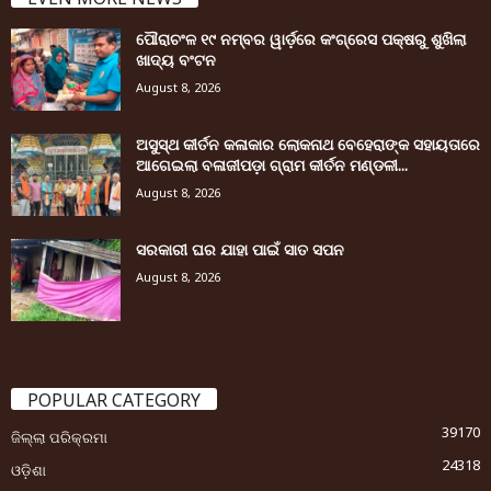
ପୌରାଚଂଳ ୧୯ ନମ୍ବର ୱାର୍ଡ଼ରେ କଂଗ୍ରେସ ପକ୍ଷରୁ ଶୁଖିଲା
ଖାଦ୍ୟ ବଂଟନ
August 8, 2026
ଅସୁସ୍ଥ କୀର୍ତନ କଳାକାର ଲୋକନାଥ ବେହେରାଙ୍କ ସହାୟତାରେ
ଆଗେଇଲା ବଳାଜୀପଡ଼ା ଗ୍ରାମ କୀର୍ତନ ମଣ୍ଡଳୀ...
August 8, 2026
ସରକାରୀ ଘର ଯାହା ପାଇଁ ସାତ ସପନ
August 8, 2026
POPULAR CATEGORY
39170
ଜିଲ୍ଲା ପରିକ୍ରମା
24318
ଓଡ଼ିଶା