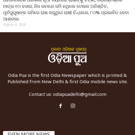
ମାତ୍ର ୧୦ ହଜାର; ନିଜ ନାମରେ ଜମି ନଥିଲେ ଟୋକନ ଅନିଶ୍ଚିତ,
ପୂର୍ବପୁରୁଷଙ୍କ ଜମିରେ ଚାଷ କରୁଥିବା ଚାଷୀ ଚିନ୍ତାରେ; ୮୦% ପ୍ରଭାବିତ ହେବା
ଆଶଙ୍କା
August 8, 2026
Odia Pua is the first Odia Newspaper which is printed &
Published from New Delhi & first Odia mobile news site.
Contact us:
odiapuadelhi@gmail.com
EVEN MORE NEWS