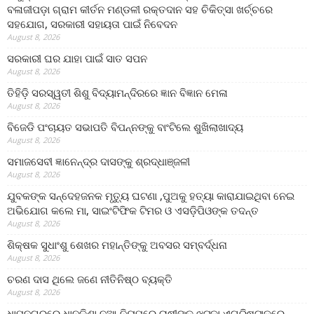
ବଳାଜୀପଡ଼ା ଗ୍ରାମ କୀର୍ତନ ମଣ୍ଡଳୀ ରକ୍ତଦାନ ସହ ଚିକିତ୍ସା ଖର୍ଚ୍ଚରେ
ସହଯୋଗ, ସରକାରୀ ସହାୟତା ପାଇଁ ନିବେଦନ
August 8, 2026
ସରକାରୀ ଘର ଯାହା ପାଇଁ ସାତ ସପନ
August 8, 2026
ତିହିଡି଼ ସରସ୍ୱତୀ ଶିଶୁ ବିଦ୍ୟାମନ୍ଦିରରେ ଜ୍ଞାନ ବିଜ୍ଞାନ ମେଳା
August 8, 2026
ବିଜେଡି ପଂଚାୟତ ସଭାପତି ବିପନ୍ନଙ୍କୁ ବାଂଟିଲେ ଶୁଖିଲାଖାଦ୍ୟ
August 8, 2026
ସମାଜସେବୀ ଜ୍ଞାନେନ୍ଦ୍ର ଦାସଙ୍କୁ ଶ୍ରଦ୍ଧାଞ୍ଜଳୀ
August 8, 2026
ଯୁବକଙ୍କ ସନ୍ଦେହଜନକ ମୃତ୍ୟୁ ଘଟଣା ,ପୁଅକୁ ହତ୍ୟା କାରାଯାଇଥିବା ନେଇ
ଅଭିଯୋଗ କଲେ ମା, ସାଇଂଟିଫିକ ଟିମର ଓ ଏସଡ଼ିପିଓଙ୍କ ତଦନ୍ତ
August 8, 2026
ଶିକ୍ଷକ ସୁଧାଂଶୁ ଶେଖର ମହାନ୍ତିଙ୍କୁ ଅବସର ସମ୍ବର୍ଦ୍ଧନା
August 8, 2026
ଚରଣ ଦାସ ଥିଲେ ଜଣେ ନୀତିନିଷ୍ଠ ବ୍ୟକ୍ତି
August 8, 2026
ଧାମନଗରରେ ଧାନକିଣା ନୂଆ ନିୟମରେ ଚାଷୀଙ୍କୁ ଝଟ୍‌କା,ଏଗ୍ରିଷ୍ଟାକ୍‌ରେ