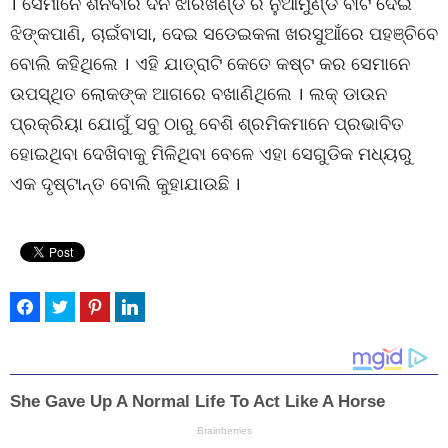
। ସେମାନେ ଶନିବାର ଦିନ ଝାରଖଣ୍ଡ ର ନୁଆମୁଣ୍ଡି ବାଟ ଦେଇ
ଝିଙ୍କପାଣି, ଚାଇଁବାସା, ଦେଇ ସଡେଇକଳା ଖରସୁଆଁରେ ପହଞ୍ଚିବେ
ବୋଲି କହିଥିଲେ । ଏହି ଯାତ୍ରାଟି କେତେ କଷ୍ଟ କର ସେମାନେ
ଉପସ୍ଥିତ ଲୋକଙ୍କ ଆଗରେ ବଖାଣିଥିଲେ । ଲକ୍ ଡାଉନ
ପ୍ରକ୍ରିୟା ଯୋଗୁଁ ସବୁ ଠାରୁ ବେଶି ଶ୍ରମିକମାନେ ପ୍ରଭାବିତ
ହୋଇଥିବା ଦେଖିବାକୁ ମିଳିଥିବା ବେଳେ ଏହା ସେଗୁଡିକ ମଧ୍ୟରୁ
ଏକ ଦୃଷ୍ଟାନ୍ତ ବୋଲି କୁହାଯାଉଛି ।