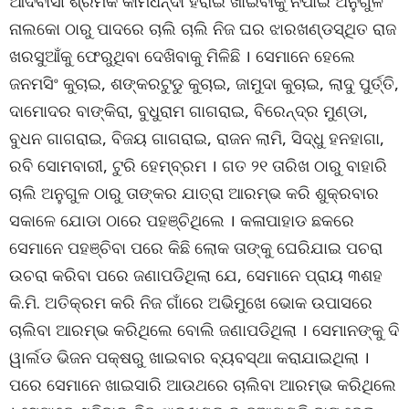
ଆଦିବାସୀ ଶ୍ରମିକ କାମଧନ୍ଦା ହରାଇ ଖାଇବାକୁ ନପାଇ ଅନୁଗୁଳ
ନାଲକୋ ଠାରୁ ପାଦରେ ଚାଲି ଚାଲି ନିଜ ଘର ଝାରଖଣ୍ଡସ୍ଥିତ ରାଜ
ଖରସୁଆଁକୁ ଫେରୁଥିବା ଦେଖିବାକୁ ମିଳିଛି । ସେମାନେ ହେଲେ
ଜନମସିଂ କୁଚାଇ, ଶଙ୍କରଟୁଡୁ କୁଚାଇ, ଜାମୁଦା କୁଚାଇ, ଲାଦୁ ପୁର୍ତ୍ତି,
ଦାମୋଦର ବାଙ୍କିରା, ବୁଧୁରାମ ଗାଗରାଇ, ବିରେନ୍ଦ୍ର ମୁଣ୍ଡା,
ବୁଧନ ଗାଗରାଇ, ବିଜୟ ଗାଗରାଇ, ରାଜନ ଲାମି, ସିଦ୍ଧୁ ହନହାଗା,
ରବି ସୋମବାରୀ, ଟୁରି ହେମ୍ବ୍ରମ । ଗତ ୨୧ ତାରିଖ ଠାରୁ ବାହାରି
ଚାଲି ଅନୁଗୁଳ ଠାରୁ ତାଙ୍କର ଯାତ୍ରା ଆରମ୍ଭ କରି ଶୁକ୍ରବାର
ସକାଳେ ଯୋଡା ଠାରେ ପହଞ୍ଚିଥିଲେ । କଳାପାହାଡ ଛକରେ
ସେମାନେ ପହଞ୍ଚିବା ପରେ କିଛି ଲୋକ ତାଙ୍କୁ ଘେରିଯାଇ ପଚରା
ଉଚରା କରିବା ପରେ ଜଣାପଡିଥିଲା ଯେ, ସେମାନେ ପ୍ରାୟ ୩ଶହ
କି.ମି. ଅତିକ୍ରମ କରି ନିଜ ଗାଁରେ ଅଭିମୁଖେ ଭୋକ ଉପାସରେ
ଚାଲିବା ଆରମ୍ଭ କରିଥିଲେ ବୋଲି ଜଣାପଡିଥିଲା । ସେମାନଙ୍କୁ ଦି
ୱାର୍ଲଡ ଭିଜନ ପକ୍ଷରୁ ଖାଇବାର ବ୍ୟବସ୍ଥା କରାଯାଇଥିଲା ।
ପରେ ସେମାନେ ଖାଇସାରି ଆଉଥରେ ଚାଲିବା ଆରମ୍ଭ କରିଥିଲେ