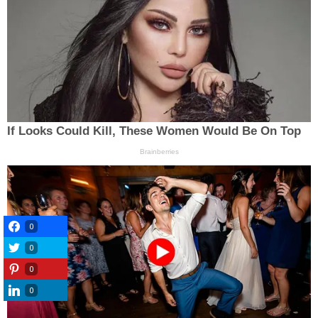
0
0
0
0