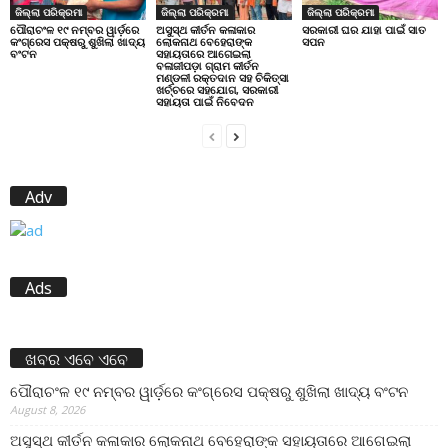
ଜିଲ୍ଲା ପରିକ୍ରମା
ଜିଲ୍ଲା ପରିକ୍ରମା
ଜିଲ୍ଲା ପରିକ୍ରମା
ପୌରାଚଂଳ ୧୯ ନମ୍ବର ୱାର୍ଡ଼ରେ
ଅସୁସ୍ଥ କୀର୍ତନ କଳାକାର
ସରକାରୀ ଘର ଯାହା ପାଇଁ ସାତ
କଂଗ୍ରେସ ପକ୍ଷରୁ ଶୁଖିଲା ଖାଦ୍ୟ
ଲୋକନାଥ ବେହେରାଙ୍କ
ସପନ
ବଂଟନ
ସହାୟତାରେ ଆଗେଇଲା
ବଳାଜୀପଡ଼ା ଗ୍ରାମ କୀର୍ତନ
ମଣ୍ଡଳୀ ରକ୍ତଦାନ ସହ ଚିକିତ୍ସା
ଖର୍ଚ୍ଚରେ ସହଯୋଗ, ସରକାରୀ
ସହାୟତା ପାଇଁ ନିବେଦନ
Adv
Ads
ଖବର ଏବେ ଏବେ
ପୌରାଚଂଳ ୧୯ ନମ୍ବର ୱାର୍ଡ଼ରେ କଂଗ୍ରେସ ପକ୍ଷରୁ ଶୁଖିଲା ଖାଦ୍ୟ ବଂଟନ
August 8, 2026
ଅସୁସ୍ଥ କୀର୍ତନ କଳାକାର ଲୋକନାଥ ବେହେରାଙ୍କ ସହାୟତାରେ ଆଗେଇଲା