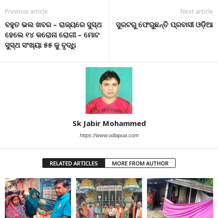
Previous article
Next article
ବହୁତ ଭଲ ଖବର – ରାଜ୍ୟରେ ସୁସ୍ଥ
ସୁରଟରୁ ଫେରୁଛନ୍ତି ପ୍ରବାସୀ ଓଡ଼ିଆ
ହେଲେ ୧୪ କରୋନା ରୋଗୀ – ମୋଟ
ସୁସ୍ଥ ସଂଖ୍ୟା ୫୫ କୁ ବୃଦ୍ଧି
Sk Jabir Mohammed
https://www.odiapua.com
RELATED ARTICLES
MORE FROM AUTHOR