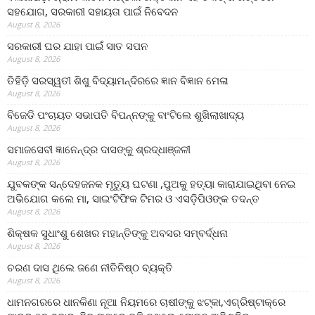
ସହଯୋଗ, ସରକାରୀ ସହାୟତା ପାଇଁ ନିବେଦନ
August 8, 2026
ସରକାରୀ ଘର ଯାହା ପାଇଁ ସାତ ସପନ
August 8, 2026
ତିହିଡି଼ ସରସ୍ୱତୀ ଶିଶୁ ବିଦ୍ୟାମନ୍ଦିରରେ ଜ୍ଞାନ ବିଜ୍ଞାନ ମେଳା
August 8, 2026
ବିଜେଡି ପଂଚାୟତ ସଭାପତି ବିପନ୍ନଙ୍କୁ ବାଂଟିଲେ ଶୁଖିଲାଖାଦ୍ୟ
August 8, 2026
ସମାଜସେବୀ ଜ୍ଞାନେନ୍ଦ୍ର ଦାସଙ୍କୁ ଶ୍ରଦ୍ଧାଞ୍ଜଳୀ
August 8, 2026
ଯୁବକଙ୍କ ସନ୍ଦେହଜନକ ମୃତ୍ୟୁ ଘଟଣା ,ପୁଅକୁ ହତ୍ୟା କାରାଯାଇଥିବା ନେଇ
ଅଭିଯୋଗ କଲେ ମା, ସାଇଂଟିଫିକ ଟିମର ଓ ଏସଡ଼ିପିଓଙ୍କ ତଦନ୍ତ
August 8, 2026
ଶିକ୍ଷକ ସୁଧାଂଶୁ ଶେଖର ମହାନ୍ତିଙ୍କୁ ଅବସର ସମ୍ବର୍ଦ୍ଧନା
August 8, 2026
ଚରଣ ଦାସ ଥିଲେ ଜଣେ ନୀତିନିଷ୍ଠ ବ୍ୟକ୍ତି
August 8, 2026
ଧାମନଗରରେ ଧାନକିଣା ନୂଆ ନିୟମରେ ଚାଷୀଙ୍କୁ ଝଟ୍‌କା,ଏଗ୍ରିଷ୍ଟାକ୍‌ରେ