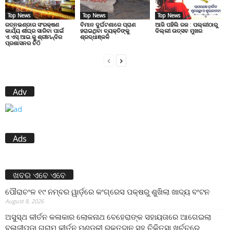
Top News
Top News
Top News
ରତ୍ନଭଣ୍ଡାର ସଂରକ୍ଷଣ
ବିମାନ ଦୁର୍ଘଟଣାରେ ପ୍ରାଣ
ଆଜି ପହିଲି ରଜ : ପଲ୍ଲୀଠାରୁ
କାର୍ଯ୍ୟ ଶୀଘ୍ର ସାରିବା ପାଇଁ
ହରାଇଥିବା ବ୍ୟକ୍ତିଙ୍କୁ
ଦିଲ୍ଲୀ ଉତ୍ସବ ମୁଖର
ଏ.ଏସ୍.ଆଇ.କୁ ଶ୍ରୀମନ୍ଦିର
ଶ୍ରଦ୍ଧାଞ୍ଜଳି
ପ୍ରଶାସନର ଚିଠି
Adv
Ads
ଖବର ଏବେ ଏବେ
ପୌରାଚଂଳ ୧୯ ନମ୍ବର ୱାର୍ଡ଼ରେ କଂଗ୍ରେସ ପକ୍ଷରୁ ଶୁଖିଲା ଖାଦ୍ୟ ବଂଟନ
August 8, 2026
ଅସୁସ୍ଥ କୀର୍ତନ କଳାକାର ଲୋକନାଥ ବେହେରାଙ୍କ ସହାୟତାରେ ଆଗେଇଲା
ବଳାଜୀପଡ଼ା ଗ୍ରାମ କୀର୍ତନ ମଣ୍ଡଳୀ ରକ୍ତଦାନ ସହ ଚିକିତ୍ସା ଖର୍ଚ୍ଚରେ