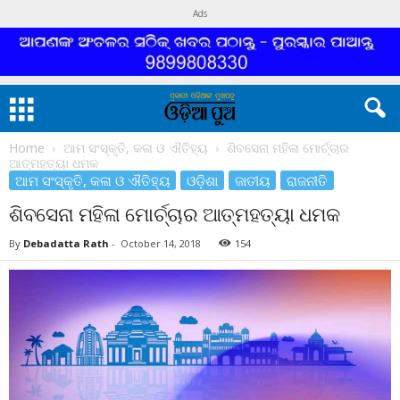
Ads
Home
ଆମ ସଂସ୍କୃତି, କଳା ଓ ଐତିହ୍ୟ
ଶିବସେନା ମହିଳା ମୋର୍ଚ୍ଚାର
ଆତ୍ମହତ୍ୟା ଧମକ
ଆମ ସଂସ୍କୃତି, କଳା ଓ ଐତିହ୍ୟ
ଓଡ଼ିଶା
ଜାତୀୟ
ରାଜନୀତି
ଶିବସେନା ମହିଳା ମୋର୍ଚ୍ଚାର ଆତ୍ମହତ୍ୟା ଧମକ
By
Debadatta Rath
-
October 14, 2018
154