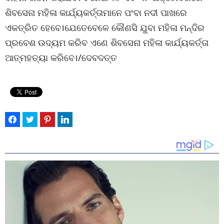
ଶିବସେନା ମହିଳା କାର୍ଯ୍ୟକର୍ତ୍ତାମାନେ ପଂବା ନଦୀ ପାଖରେ
ଏକତ୍ରିତ ହେବେ।ଯେତେବେଳେ କୌଣସି ଯୁବା ମହିଳା ମନ୍ଦିର
ପ୍ରବେଶ ଉଦ୍ୟମ କରିବ ଏଣେ ଶିବସେନା ମହିଳା କାର୍ଯ୍ୟକର୍ତ୍ତା
ଆତ୍ମହତ୍ୟା କରିବେ।/ଦେବଦତ୍ତ