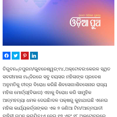
ତିରୁବନନ୍ତପୁରମ/ଭୁବନେଶ୍ୱର;୧୪,ଅକ୍ଟୋବର:କେରଳ ସ୍ଥିତ
ସବରୀମାଳା ମନ୍ଦିରରେ ସବୁ ବୟସର ମହିଳାଙ୍କ ପ୍ରବେଶ
ଅନୁମତିକୁ ତୀବ୍ର ବିରୋଧ କରିଛି ଶିବସେନା।ଶିବସେନାର ରାଜ୍ୟ
ମହିଳା ମୋର୍ଚ୍ଚା(ବିଭାଗ) ଏହାକୁ ବିରୋଧ କରି ସାମୁହିକ
ଆତ୍ମହତ୍ୟା ଧମକ ଦେଇଛି।ଦଳ ପକ୍ଷରୁ କୁହାଯାଇଛି ଏନେଇ
ମହିଳା କାର୍ଯ୍ୟକର୍ତ୍ତାଙ୍କର ଏକ ୭ ଜଣିଆ ଟିମ/ଆତ୍ମଘାତୀ
ବାହିନୀ ଗଠନ କରାଯିବ।ଏ ନେଇ ୧୭ ଏବଂ ୧୮ ଅକ୍ଟୋବରରେ