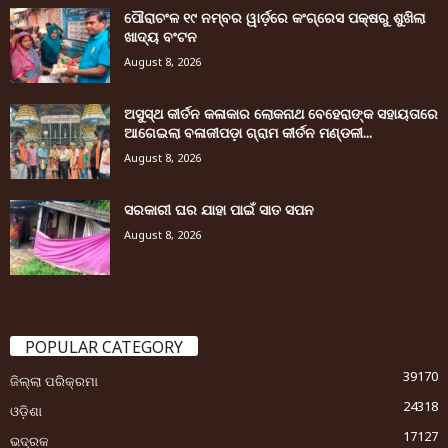
ପୌରାଚଂଳ ୧୯ ନମ୍ବର ୱାର୍ଡ଼ରେ କଂଗ୍ରେସ ପକ୍ଷରୁ ଶୁଖିଲା
ଖାଦ୍ୟ ବଂଟନ
August 8, 2026
ଅସୁସ୍ଥ କୀର୍ତନ କଳାକାର ଲୋକନାଥ ବେହେରାଙ୍କ ସହାୟତାରେ
ଆଗେଇଲା ବଳାଜୀପଡ଼ା ଗ୍ରାମ କୀର୍ତନ ମଣ୍ଡଳୀ...
August 8, 2026
ସରକାରୀ ଘର ଯାହା ପାଇଁ ସାତ ସପନ
August 8, 2026
POPULAR CATEGORY
39170
ଜିଲ୍ଲା ପରିକ୍ରମା
24318
ଓଡ଼ିଶା
17127
ଭଦ୍ରକ