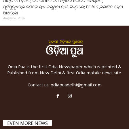
ମାତ୍ର ୧୦ ହଜାର; ନିଜ ନାମରେ ଜମି ନଥିଲେ ଟୋକନ ଅନିଶ୍ଚିତ,
ପୂର୍ବପୁରୁଷଙ୍କ ଜମିରେ ଚାଷ କରୁଥିବା ଚାଷୀ ଚିନ୍ତାରେ; ୮୦% ପ୍ରଭାବିତ ହେବା
ଆଶଙ୍କା
August 8, 2026
Odia Pua is the first Odia Newspaper which is printed &
Published from New Delhi & first Odia mobile news site.
Contact us:
odiapuadelhi@gmail.com
EVEN MORE NEWS