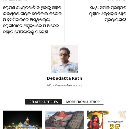
ରୋପଣ ଯନ୍ତ୍ରପାତି ନ ଥିବାରୁ ସହୀଦ
ସନ୍ଥ ସମାଜ ପ୍ରସ୍ତାବ
ଲକ୍ଷ୍ମଣ ନାୟକ ମେଡିକାଲ କଲେଜ
ଗୃହୀତ:ଏଲ୍ହାବାଦ ହେବ
ଓ ହସପିଟାଲରେ ଅସ୍ଥିଶଲ୍ୟ
ପ୍ରୟାଗରାଜ!
ରୋଗୀମାନେ ଅସୁବିଧାରେ ଓ ଅନେକ
ବାହାର ମେଡିକାଲକୁ ଗଲେଣି
Debadatta Rath
https://www.odiapua.com
RELATED ARTICLES
MORE FROM AUTHOR