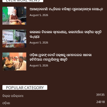
EVEN MORE NEWS
ଆଖଣ୍ଡଳମଣି ମନ୍ଦିରର ବରିଷ୍ଠ ପୂଜାପଣ୍ଡାଙ୍କ ଦେହାନ୍ତ
August 5, 2026
କଳାକାର ଚିରକାଳ ସ୍ମରଣୀୟ, କଳାତୀର୍ଥରେ ସସ୍ମିତା ସ୍ମୃତି
ସନ୍ଧ୍ୟା
August 5, 2026
ଓଡ଼ିଶା ୱକଫ୍ ବୋର୍ଡ ପକ୍ଷରୁ ଧାମନଗରର ଖାନକା
ହବିବିଆର ମତୱଲିଙ୍କୁ ସୀକୃତି
August 5, 2026
POPULAR CATEGORY
39135
ଜିଲ୍ଲା ପରିକ୍ରମା
24318
ଓଡ଼ିଶା