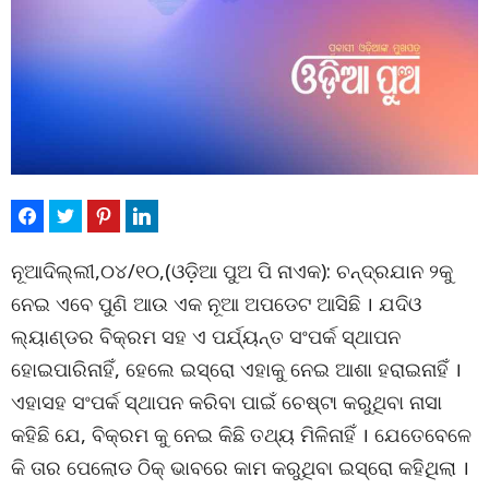
ନୂଆଦିଲ୍ଲୀ,୦୪/୧୦,(ଓଡ଼ିଆ ପୁଅ ପି ନାଏକ): ଚନ୍ଦ୍ରଯାନ ୨କୁ
ନେଇ ଏବେ ପୁଣି ଆଉ ଏକ ନୂଆ ଅପଡେଟ ଆସିଛି । ଯଦିଓ
ଲ୍ୟାଣ୍ଡର ବିକ୍ରମ ସହ ଏ ପର୍ଯ୍ୟନ୍ତ ସଂପର୍କ ସ୍ଥାପନ
ହୋଇପାରିନାହିଁ, ହେଲେ ଇସ୍ରୋ ଏହାକୁ ନେଇ ଆଶା ହରାଇନାହିଁ ।
ଏହାସହ ସଂପର୍କ ସ୍ଥାପନ କରିବା ପାଇଁ ଚେଷ୍ଟା କରୁଥିବା ନାସା
କହିଛି ଯେ, ବିକ୍ରମ କୁ ନେଇ କିଛି ତଥ୍ୟ ମିଳିନାହିଁ । ଯେତେବେଳେ
କି ତାର ପେଲୋଡ ଠିକ୍ ଭାବରେ କାମ କରୁଥିବା ଇସ୍ରୋ କହିଥିଲା ।