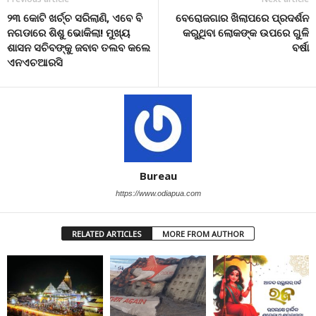
୨୩ କୋଟି ଖର୍ଚ୍ଚ ସରିଲାଣି, ଏବେ ବି
ବେରୋଜଗାର ଖିଲାପରେ ପ୍ରଦର୍ଶନ
ନଗଡାରେ ଶିଶୁ ଭୋକିଲା! ମୁଖ୍ୟ
କରୁଥିବା ଲୋକଙ୍କ ଉପରେ ଗୁଳି
ଶାସନ ସଚିବଙ୍କୁ ଜବାବ ତଲବ କଲେ
ବର୍ଷା
ଏନଏଚଆରସି
Bureau
https://www.odiapua.com
RELATED ARTICLES
MORE FROM AUTHOR