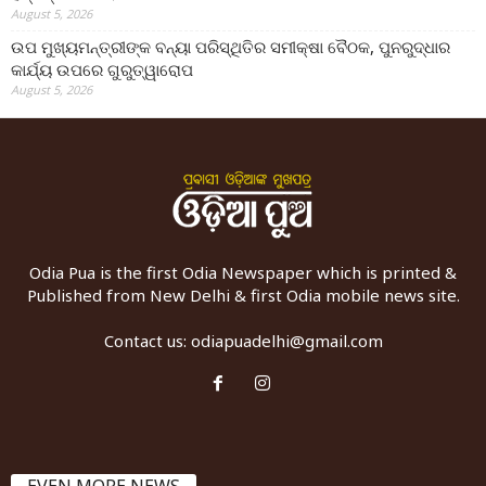
August 5, 2026
ଉପ ମୁଖ୍ୟମନ୍ତ୍ରୀଙ୍କ ବନ୍ୟା ପରିସ୍ଥିତିର ସମୀକ୍ଷା ବୈଠକ, ପୁନରୁଦ୍ଧାର
କାର୍ଯ୍ୟ ଉପରେ ଗୁରୁତ୍ୱାରୋପ
August 5, 2026
Odia Pua is the first Odia Newspaper which is printed &
Published from New Delhi & first Odia mobile news site.
Contact us:
odiapuadelhi@gmail.com