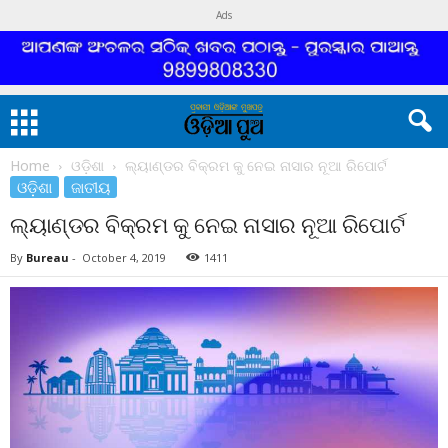
Ads
Home
ଓଡ଼ିଶା
ଲ୍ୟାଣ୍ଡର ବିକ୍ରମ କୁ ନେଇ ନାସାର ନୂଆ ରିପୋର୍ଟ
ଓଡ଼ିଶା
ଜାତୀୟ
ଲ୍ୟାଣ୍ଡର ବିକ୍ରମ କୁ ନେଇ ନାସାର ନୂଆ ରିପୋର୍ଟ
By
Bureau
-
October 4, 2019
1411