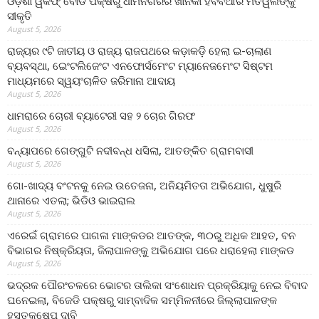
ଓଡ଼ିଶା ୱକଫ୍ ବୋର୍ଡ ପକ୍ଷରୁ ଧାମନଗରର ଖାନକା ହବିବିଆର ମତୱଲିଙ୍କୁ
ସୀକୃତି
August 5, 2026
ରାଜ୍ୟର ୯ଟି ଜାତୀୟ ଓ ରାଜ୍ୟ ରାଜପଥରେ କଡ଼ାକଡ଼ି ହେଲା ଇ-ଚାଲାଣ
ବ୍ୟବସ୍ଥା, ଇେଂଟଲିଜେଂଟ ଏନଫୋର୍ସମେଂଟ ମ୍ୟାନେଜମେଂଟ ସିଷ୍ଟମ
ମାଧ୍ୟମରେ ସ୍ୱୟଂଚାଳିତ ଜରିମାନା ଆଦାୟ
August 5, 2026
ଧାମରାରେ ଚୋରୀ ବ୍ୟାଟେରୀ ସହ ୨ ଚୋର ଗିରଫ
August 5, 2026
ବନ୍ୟାପରେ ଗେଙ୍ଗୁଟି ନଦୀବନ୍ଧ ଧସିଲା, ଆତଙ୍କିତ ଗ୍ରାମବାସୀ
August 5, 2026
ଗୋ-ଖାଦ୍ୟ ବଂଟନକୁ ନେଇ ଉତେଜନା, ଅନିୟମିତତା ଅଭିଯୋଗ, ଧୁଷୁରି
ଥାନାରେ ଏତଲା; ଭିଡିଓ ଭାଇରାଲ
August 5, 2026
ଏରେଇଁ ଗ୍ରାମରେ ପାଗଳା ମାଙ୍କଡର ଆତଙ୍କ, ୩୦ରୁ ଅଧିକ ଆହତ, ବନ
ବିଭାଗର ନିଷ୍କ୍ରିୟତା, ଜିଲାପାଳଙ୍କୁ ଅଭିଯୋଗ ପରେ ଧରାହେଲା ମାଙ୍କଡ
August 5, 2026
ଭଦ୍ରକ ପୌରଂଚଳରେ ଭୋଟର ତାଲିକା ସଂଶୋଧନ ପ୍ରକ୍ରିୟାକୁ ନେଇ ବିବାଦ
ଘନେଇଲା, ବିଜେଡି ପକ୍ଷରୁ ସାମ୍ବାଦିକ ସମ୍ମିଳନୀରେ ଜିଲ୍ଲାପାଳଙ୍କ
ହସ୍ତକ୍ଷେପ ଦାବି