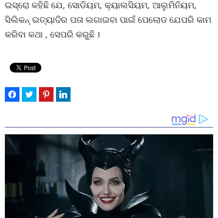
ଇସ୍ରୋ କହିଛି ଯେ, ସୋଡିୟମ, କ୍ୟାଲସିୟମ, ଆଲୁମିନିୟମ,
ସିଲିକନ୍ ଇତ୍ୟାଦିର ପତା ଲଗାଇବା ପାଇଁ ପେଲୋଡ ଯେପରି କାମ
କରିବା କଥା , ସେପରି କରୁଛି ।