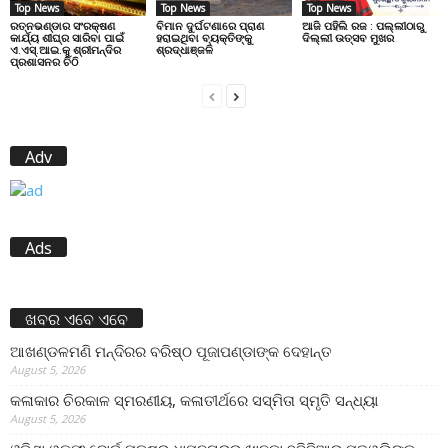
Top News
Top News
Top News
ରତ୍ନଭଣ୍ଡାର ସଂରକ୍ଷଣ
ବିମାନ ଦୁର୍ଘଟଣାରେ ପ୍ରାଣ
ଆଜି ପହିଲି ରଜ : ପଲ୍ଲୀଠାରୁ
କାର୍ଯ୍ୟ ଶୀଘ୍ର ସାରିବା ପାଇଁ
ହରାଇଥିବା ବ୍ୟକ୍ତିଙ୍କୁ
ଦିଲ୍ଲୀ ଉତ୍ସବ ମୁଖର
ଏ.ଏସ୍.ଆଇ.କୁ ଶ୍ରୀମନ୍ଦିର
ଶ୍ରଦ୍ଧାଞ୍ଜଳି
ପ୍ରଶାସନର ଚିଠି
Adv
Ads
ଖବର ଏବେ ଏବେ
ଆଖଣ୍ଡଳମଣି ମନ୍ଦିରର ବରିଷ୍ଠ ପୂଜାପଣ୍ଡାଙ୍କ ଦେହାନ୍ତ
August 5, 2026
କଳାକାର ଚିରକାଳ ସ୍ମରଣୀୟ, କଳାତୀର୍ଥରେ ସସ୍ମିତା ସ୍ମୃତି ସନ୍ଧ୍ୟା
August 5, 2026