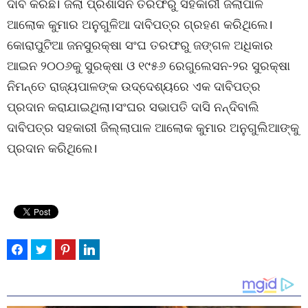
ଦାବି କରିଛି। ଜିଲା ପ୍ରଶାସନ ତରଫରୁ ସହକାରୀ ଜିଲାପାଳ
ଆଲୋକ କୁମାର ଅନୁଗୁଳିଆ ଦାବିପତ୍ର ଗ୍ରହଣ କରିଥିଲେ।
କୋରାପୁଟିଆ ଜନସୁରକ୍ଷା ସଂଘ ତରଫରୁ ଜଙ୍ଗଳ ଅଧିକାର
ଆଇନ ୨୦୦୬କୁ ସୁରକ୍ଷା ଓ ୧୯୫୬ ରେଗୁଲେସନ-୨ର ସୁରକ୍ଷା
ନିମନ୍ତେ ରାଜ୍ୟପାଳଙ୍କ ଉଦ୍ଦେଶ୍ୟରେ ଏକ ଦାବିପତ୍ର
ପ୍ରଦାନ କରାଯାଇଥିଲା।ସଂଘର ସଭାପତି ଦାସି ନନ୍ଦିବାଲି
ଦାବିପତ୍ର ସହକାରୀ ଜିଲ୍ଲାପାଳ ଆଲୋକ କୁମାର ଅନୁଗୁଲିଆଙ୍କୁ
ପ୍ରଦାନ କରିଥିଲେ।