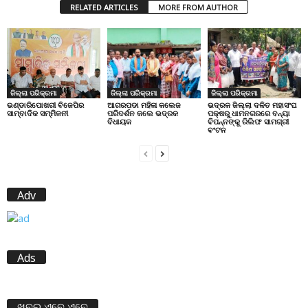
RELATED ARTICLES
MORE FROM AUTHOR
ଜିଲ୍ଲା ପରିକ୍ରମା
ଜିଲ୍ଲା ପରିକ୍ରମା
ଜିଲ୍ଲା ପରିକ୍ରମା
ଭଣ୍ଡାରିପୋଖରୀ ବିଜେପିର
ଆଗରପଡା ମହିଳା କଲେଜ
ଭଦ୍ରକ ଜିଲ୍ଲା ଦଳିତ ମହାସଂଘ
ସାମ୍ବାଦିକ ସମ୍ମିଳନୀ
ପରିଦର୍ଶନ କଲେ ଭଦ୍ରକ
ପକ୍ଷରୁ ଧାମନଗରରେ ବନ୍ୟା
ବିଧାୟକ
ବିପନ୍ନଙ୍କୁ ରିଲିଫ ସାମଗ୍ରୀ
ବଂଟନ
Adv
Ads
ଖବର ଏବେ ଏବେ