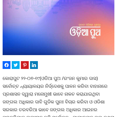
କୋରାପୁଟ ୨୨-୦୭-୧୯(ଓଡିଆ ପୁଅ /ରଂଜନ କୁମାର ଦାସ)
ସର୍ବୋଚ୍ଚ ନ୍ୟାୟାଳୟର ନିର୍ଦ୍ଦେଶକୁ ପାଳନ କରିବା ବାହାନାରେ
ପ୍ରଶାସନ ଦ୍ୱାରା ମନୋମୁଖୀ ଭାବେ ନାକଚ କରାଯାଇଥିବା
ଜଙ୍ଗଲ ଅଧିକାର ଦାବି ଗୁଡିକ ପୁନଃ ବିଚାର କରିବା ଓ ଓଡିଶା
ସରକାର ତରବରିଆ ଭାବେ ଜଙ୍ଗଲ ଅଧିକାର ଆଇନର