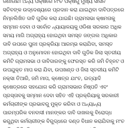
ଜଣାଉଛି। ଅନ୍ୟ ପକ୍ଷରେ ମଂଚ ପକ୍ଷରୁ ମୁଖ୍ୟ ସାସନ
ସଚିବଙ୍କ ଉଦ୍ଦେଶ୍ୟରେ ପ୍ରଦାନ କରା ଯାଇଥିବା ଦାବିପତ୍ରରେ
ନିମ୍ନଲିଖିତ ଦାବି ଗୁଡିକ କରା ଯାଇଛି। ଗ୍ରାମସଭା କ୍ଷମତାକୁ
ସମ୍ମାନ ଦେବା ଓ ସର୍ବୋଚ ନ୍ୟାୟାଳୟକୁ ଓଡିଶା ସରକାର ଅଧିକ
ସମୟ ମାଗି ଅଗ୍ରାହ୍ୟ ହୋଇଥିବା ସମସ୍ତ ଜଙ୍ଗଲ ଅଧିକାର
ଦାବି ଉପରେ ପୁନଃ ପ୍ରକ୍ରିୟା ଆରମ୍ଭ କରାଯିବା, ସମସ୍ତ
ଅଗ୍ରାହ୍ୟ ଓ ଅନୁମୋଦନ ହୋଇଥିବା ଦାବି ଗୁଡିକ ଜିଲା ସ୍ତରୀୟ
କମିଟି ଗ୍ରାମସଭା ଓ ଦାବିଦାରଙ୍କୁ ଫେରସ୍ତ କରି ଜମି ଚିହ୍ନଟ ଓ
ଉପଯୁକ୍ତ ମାପ କରା ଯିବା, ଉପଖଣ୍ଡ ଓ ଜିଲା ସ୍ତରୀୟ କମିଟି
ନକ୍ସା ତିଆରି, ଜମି ମାପ, କ୍ଷେତ୍ର ଯାଂଚ, ଇତ୍ୟାଦି
କ୍ଷେତ୍ରରେ ସହଯୋଗ କରି ଗ୍ରାମସଭାର ନିଷ୍ପତି ଏବଂ
ପ୍ରସ୍ତାବକୁ ସମ୍ମାନ ଦେବା ସହିତ ଏହି ପ୍ରକ୍ରିୟାକୁ ସରକାରୀ
କର୍ମଚାରୀଙ୍କ ପ୍ରଭାବରୁ ମୁକ୍ତ କରିବା ଓ ଅନ୍ୟାନ୍ୟ
ପାରମ୍ପରିକ ବନବାସୀ ମାନଙ୍କର ଦାବି ଦାଖଲକୁ ବିରୋଦ୍ଧ
କରୁଥିବା କର୍ମଚାରୀଙ୍କ ବିରୁଦ୍ଧରେ ଦଣ୍ଡ ବିଧାନ କରାଯିବାକୁ ମଂଚ