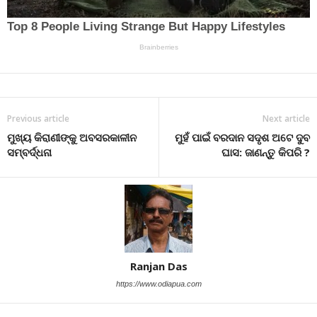
Previous article
Next article
ମୁଖ୍ୟ କିରାଣୀଙ୍କୁ ଅବସରକାଳୀନ
ମୁହଁ ପାଇଁ ବରଦାନ ସଦୃଶ ଅଟେ ଦୁବ
ସମ୍ବର୍ଦ୍ଧନା
ଘାସ: ଜାଣନ୍ତୁ କିପରି ?
Ranjan Das
https://www.odiapua.com