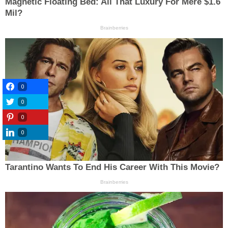
0
0
0
0