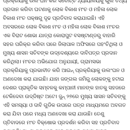
ପ୍ରକ୍ରିୟାକୁ ଉଲଂଘନ କରି ସର୍ବୋଚ୍ଚ ନ୍ୟାୟାଳୟକୁ ଭୁଲ ତଥ୍ୟ
ପ୍ରଦାନ କରିବା ଘଟଣାକୁ ଲୋକ ବିକାଶ ମଂଚ ଓ ମହିଳା ଲୋକ
ବିକାଶ ମଂଚ ପକ୍ଷରୁ ଦୃଢ ପ୍ରତିବାଦ କରାଯାଇଛି। ଏହି
ଅବସରରେ ଲୋକ ବିକାଶ ମଂଚ ଓ ମହିଳା ଲୋକ ବିକାଶ ମଂଚର
ଏକ ବିରାଟ ଶୋଭା ଯାତ୍ରା କୋରାପୁଟ ବସଷ୍ଟାଣ୍ଡରୁ ବାହାରି
ସହର ପରିକ୍ର କରିବା ପରେ ଜିଲାପାଳ ଅଫିସରେ ପହଂଚିଥିଲା ଓ
ମୁଖ୍ୟ ଶାସନ ସଚିବଙ୍କ ଉଦ୍ଦେଶ୍ୟରେ ଦାବିପତ୍ର ପ୍ରଦାନ
କରିଥିଲା। ମଂଚର ଅଭିଯୋଗ ଅନୁଯାୟୀ, ଗ୍ରାମସଭା
ପ୍ରକ୍ରିୟାକୁ ପ୍ରଭାବୀତ କରି ଆଇନ୍ ପ୍ରକ୍ରିୟାକୁ ଉଲଂଘନ ଓ
ଅଣଦେଖା କରା ଯାଇଛି। ଯାହା ଜଙ୍ଗଲ ଜମିରୁ ଲୋକଙ୍କୁ ହଟାଇ
ଦେଶର ପ୍ରାକୃତିକ ସମ୍ବଳକୁ କମ୍ପାନୀ ମାନଙ୍କ ହାତକୁ ସହଜରେ
ଟେକିଦେବା ଉଦ୍ଦିଷ୍ଟ ଅଟେ। ଜୁନ୍ ୨୭ରେ ମୁଖ୍ୟ ସାସନ ସଚିବଙ୍କୁ
ଏହି ସମସ୍ୟା ଓ ଦାବି ଗୁଡିକ ଉପରେ ପତ୍ର ମାଧ୍ୟମରେ ଅବଗତ
କରା ଯିବା ପରେ ମଧ୍ୟ ଅଣଦେଖା କରା ଯାଉଛି। ତେଣୁ
ପ୍ତିବାଦରେ ମଂଚ ବିକ୍ଷୋଭ ପ୍ରଦର୍ଶନ କରିବା ସହ ପ୍ରତିବାଦ