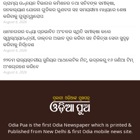
ଗ୍ରାମ୍ୟ ଉନ୍ନୟନ ବିଭାଗର କମିଶନର ତଥା ସଚିବଙ୍କ ସମୀକ୍ଷା,
ଜନକଲ୍ୟାଣ ଯୋଜନା ଗୁଡିକର ଗୁଣବତା ସହ ସମୟସୀମା ମଧ୍ୟରେ ଶେଷ
କରିବାକୁ ଗୁରୁତ୍ୱାରୋପ
August 6, 2026
ଧାମନଗରର ବନ୍ୟା ପ୍ରଭାବିତ ଅଂଚଳର ସ୍ଥିତି ସମୀକ୍ଷା କଲେ
ସ୍ୱାସ୍ଥ୍ୟମନ୍ତ୍ରୀ, ଡାକ୍ତର ଅଭାବ ଦୂର କରିବା ସହ ଚିକିତ୍ସା ସେବା ସୁଦୃଢ଼
କରିବାକୁ ନିର୍ଦ୍ଦେଶ
August 6, 2026
୭୨ତମ ରାଜ୍ୟସ୍ତରୀୟ ଜୁନିୟର ଆଥଲେଟିକ ମିଟ୍‌, ଭଦ୍ରକରୁ ୧୬ ଜଣିଆ ଟିମ୍
ଅଂଶଗ୍ରହଣ କରିବେ
August 6, 2026
Odia Pua is the first Odia Newspaper which is printed &
Published from New Delhi & first Odia mobile news site.