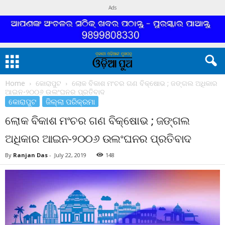
Ads
Home
କୋରାପୁଟ
ଲୋକ ବିକାଶ ମଂଚର ଗଣ ବିକ୍ଷୋଭ ; ଜଙ୍ଗଲ ଅଧିକାର
ଆଇନ-୨୦୦୬ ଉଲଂଘନର ପ୍ରତିବାଦ
କୋରାପୁଟ
ଜିଲ୍ଲା ପରିକ୍ରମା
ଲୋକ ବିକାଶ ମଂଚର ଗଣ ବିକ୍ଷୋଭ ; ଜଙ୍ଗଲ
ଅଧିକାର ଆଇନ-୨୦୦୬ ଉଲଂଘନର ପ୍ରତିବାଦ
By
Ranjan Das
-
July 22, 2019
148