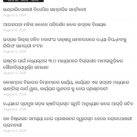
ଭଣ୍ଡାରିପୋଖରୀ ବିଜେପିର ସାମ୍ବାଦିକ ସମ୍ମିଳନୀ
August 6, 2026
ଆଗରପଡା ମହିଳା କଲେଜ ପରିଦର୍ଶନ କଲେ ଭଦ୍ରକ ବିଧାୟକ
August 6, 2026
ଭଦ୍ରକ ଜିଲ୍ଲା ଦଳିତ ମହାସଂଘ ପକ୍ଷରୁ ଧାମନଗରରେ ବନ୍ୟା ବିପନ୍ନଙ୍କୁ
ରିଲିଫ ସାମଗ୍ରୀ ବଂଟନ
August 6, 2026
ରାଷ୍ଟ୍ର ପାଇଁ ମଧ୍ୟସ୍ଥତା ୩.୦ ମାଧ୍ୟମରେ ବିଚାରାଧୀନ ମାମଲାଗୁଡ଼ିକର
ସୌହାର୍ଦ୍ଦ୍ୟପୂର୍ଣ୍ଣ ସମାଧାନ
August 6, 2026
ଜଳସମ୍ପଦ ବିଭାଗର ନିମ୍ନମାନର କାର୍ଯ୍ୟ, କାର୍ଯ୍ୟର ଏକ ସପ୍ତାହ ମଧ୍ୟରେ
ଭାଙ୍ଗିଲା ଗାର୍ଡ ୱାଲ, କାର୍ଯ୍ୟର ଗୁଣବତା କୁ ନେଇ ପ୍ରଶ୍ନବାଚୀ
August 6, 2026
ବନ୍ୟାରେ ପ୍ରମୁଖ ସଡ଼କ କ୍ଷତିଗ୍ରସ୍ତ ସ୍ଥିତି ଅନୁଧ୍ୟାନ କଲେ ଆର୍‌ଡ଼ି ସଚିବ
August 6, 2026
ଜଳ ନିଷ୍କାସନ ସମସ୍ୟା ନେଇ ପ୍ରଶାସନର ଦ୍ୱାରସ୍ତ ହେଲେ ବରାଳପୋଖରୀ
ଗ୍ରାମବାସୀ
August 6, 2026