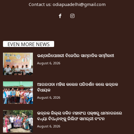
Contact us:
odiapuadelhi@gmail.com
EVEN MORE NEWS
ଭଣ୍ଡାରିପୋଖରୀ ବିଜେପିର ସାମ୍ବାଦିକ ସମ୍ମିଳନୀ
August 6, 2026
ଆଗରପଡା ମହିଳା କଲେଜ ପରିଦର୍ଶନ କଲେ ଭଦ୍ରକ
ବିଧାୟକ
August 6, 2026
ଭଦ୍ରକ ଜିଲ୍ଲା ଦଳିତ ମହାସଂଘ ପକ୍ଷରୁ ଧାମନଗରରେ
ବନ୍ୟା ବିପନ୍ନଙ୍କୁ ରିଲିଫ ସାମଗ୍ରୀ ବଂଟନ
August 6, 2026